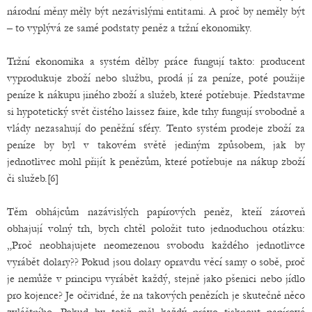
národní měny měly být nezávislými entitami. A proč by neměly být
– to vyplývá ze samé podstaty peněz a tržní ekonomiky.
Tržní ekonomika a systém dělby práce fungují takto: producent
vyprodukuje zboží nebo službu, prodá jí za peníze, poté použije
peníze k nákupu jiného zboží a služeb, které potřebuje. Představme
si hypotetický svět čistého laissez faire, kde trhy fungují svobodně a
vlády nezasahují do peněžní sféry. Tento systém prodeje zboží za
peníze by byl v takovém světě jediným způsobem, jak by
jednotlivec mohl přijít k penězům, které potřebuje na nákup zboží
či služeb.[6]
Těm obhájcům nazávislých papírových peněz, kteří zároveň
obhajují volný trh, bych chtěl položit tuto jednoduchou otázku:
„Proč neobhajujete neomezenou svobodu každého jednotlivce
vyrábět dolary?? Pokud jsou dolary opravdu věcí samy o sobě, proč
je nemůže v principu vyrábět každý, stejně jako pšenici nebo jídlo
pro kojence? Je očividné, že na takových penězích je skutečně něco