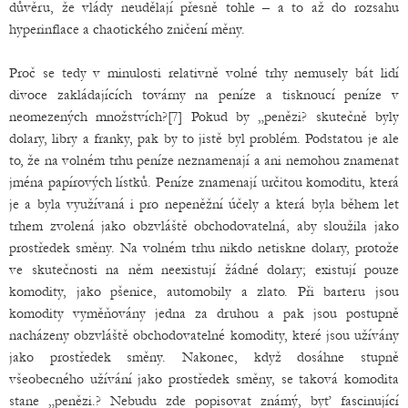
důvěru, že vlády neudělají přesně tohle – a to až do rozsahu
hyperinflace a chaotického zničení měny.
Proč se tedy v minulosti relativně volné trhy nemusely bát lidí
divoce zakládajících továrny na peníze a tisknoucí peníze v
neomezených množstvích?[7] Pokud by „penězi? skutečně byly
dolary, libry a franky, pak by to jistě byl problém. Podstatou je ale
to, že na volném trhu peníze neznamenají a ani nemohou znamenat
jména papírových lístků. Peníze znamenají určitou komoditu, která
je a byla využívaná i pro nepeněžní účely a která byla během let
trhem zvolená jako obzvláště obchodovatelná, aby sloužila jako
prostředek směny. Na volném trhu nikdo netiskne dolary, protože
ve skutečnosti na něm neexistují žádné dolary; existují pouze
komodity, jako pšenice, automobily a zlato. Při barteru jsou
komodity vyměňovány jedna za druhou a pak jsou postupně
nacházeny obzvláště obchodovatelné komodity, které jsou užívány
jako prostředek směny. Nakonec, když dosáhne stupně
všeobecného užívání jako prostředek směny, se taková komodita
stane „penězi.? Nebudu zde popisovat známý, byť fascinující