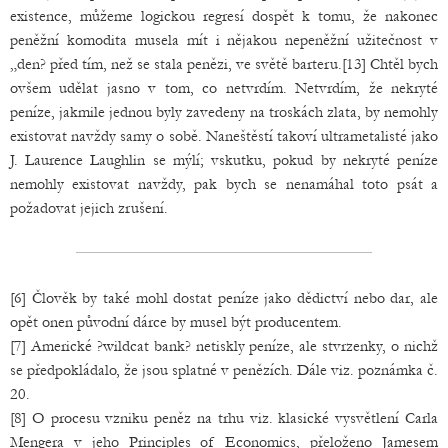
existence, můžeme logickou regresí dospět k tomu, že nakonec
peněžní komodita musela mít i nějakou nepeněžní užitečnost v
„den? před tím, než se stala penězi, ve světě barteru.[13] Chtěl bych
ovšem udělat jasno v tom, co netvrdím. Netvrdím, že nekryté
peníze, jakmile jednou byly zavedeny na troskách zlata, by nemohly
existovat navždy samy o sobě. Naneštěstí takoví ultrametalisté jako
J. Laurence Laughlin se mýlí; vskutku, pokud by nekryté peníze
nemohly existovat navždy, pak bych se nenamáhal toto psát a
požadovat jejich zrušení.
[6] Člověk by také mohl dostat peníze jako dědictví nebo dar, ale
opět onen původní dárce by musel být producentem.
[7] Americké ?wildcat bank? netiskly peníze, ale stvrzenky, o nichž
se předpokládalo, že jsou splatné v penězích. Dále viz. poznámka č.
20.
[8] O procesu vzniku peněz na trhu viz. klasické vysvětlení Carla
Mengera v jeho Principles of Economics, přeloženo Jamesem