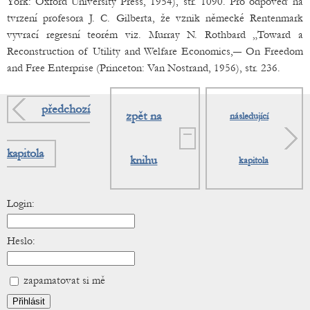
York: Oxford University Press, 1954), str. 1090. Pro odpověď na
tvrzení profesora J. C. Gilberta, že vznik německé Rentenmark
vyvrací regresní teorém viz. Murray N. Rothbard „Toward a
Reconstruction of Utility and Welfare Economics,― On Freedom
and Free Enterprise (Princeton: Van Nostrand, 1956), str. 236.
předchozí
zpět na
následující
kapitola
knihu
kapitola
Login:
Heslo:
zapamatovat si mě