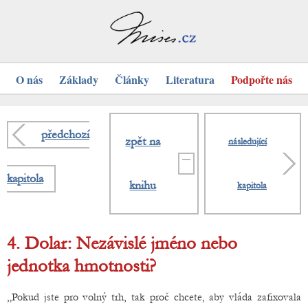
O nás
Základy
Články
Literatura
Podpořte nás
předchozí
zpět na
následující
kapitola
knihu
kapitola
4. Dolar: Nezávislé jméno nebo
jednotka hmotnosti?
„Pokud jste pro volný trh, tak proč chcete, aby vláda zafixovala