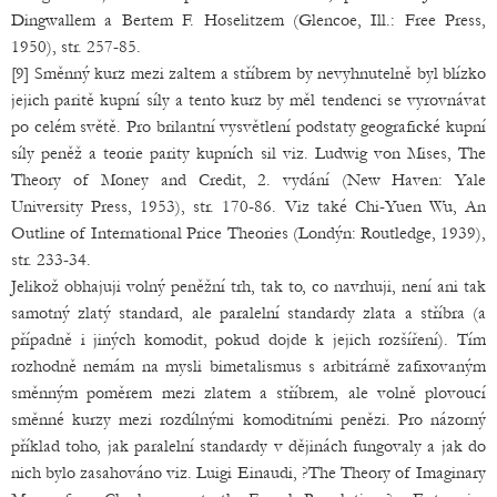
Dingwallem a Bertem F. Hoselitzem (Glencoe, Ill.: Free Press,
1950), str. 257-85.
[9] Směnný kurz mezi zaltem a stříbrem by nevyhnutelně byl blízko
jejich paritě kupní síly a tento kurz by měl tendenci se vyrovnávat
po celém světě. Pro brilantní vysvětlení podstaty geografické kupní
síly peněž a teorie parity kupních sil viz. Ludwig von Mises, The
Theory of Money and Credit, 2. vydání (New Haven: Yale
University Press, 1953), str. 170-86. Viz také Chi-Yuen Wu, An
Outline of International Price Theories (Londýn: Routledge, 1939),
str. 233-34.
Jelikož obhajuji volný peněžní trh, tak to, co navrhuji, není ani tak
samotný zlatý standard, ale paralelní standardy zlata a stříbra (a
případně i jiných komodit, pokud dojde k jejich rozšíření). Tím
rozhodně nemám na mysli bimetalismus s arbitrárně zafixovaným
směnným poměrem mezi zlatem a stříbrem, ale volně plovoucí
směnné kurzy mezi rozdílnými komoditními penězi. Pro názorný
příklad toho, jak paralelní standardy v dějinách fungovaly a jak do
nich bylo zasahováno viz. Luigi Einaudi, ?The Theory of Imaginary