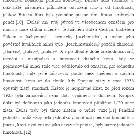
hmotnosti konkrétní peněžní komodity. Britská libra šterlinků je
obzvláště názorným příkladem odvození názvu od hmotnosti,
jelikož Britská libra byla původně přesně tím: librou stříbrných
peněz.[10] ?Dolar? má svůj původ ve všeobecném označení pro
minci z unce stříbra ražené v šestnáctém století Českým hrabětem
Šlikem v Jáchymově – německy Joachimsthal, a jméno jeho
pověstně kvalitních mincí bylo „Joachimsthalers,? později zkráceně
„thalers?, „tolary?, „dolary?. A i po dlouhé době znehodnocování,
měnění a manipulací s hmotností drahého kovu, kdy se
pojmenování mincí stále více oddělovalo od označení pro jednotku
hmotnosti, stále ještě zůstávalo pouto mezi jménem a určitou
hmotností kovu až do chvíle, kdy Spojené státy v roce 1933
opustily zlatý standard. Krátce je nesprávné říkat, že před rokem
1933 byla zafixována cena zlata vyjádřená v dolarech. Naopak
dolar byl definován jako jednotka hmotnosti přibližně 1/20 unce
zlata. Dolar tedy byl tímto zlatem o určité váze.[11] Peněžní
jednotka tudíž vždy byla jednotkou hmotnosti peněžní komodity a
jména, která nyní známe jako nezávislé peníze, byly názvy jednotek
hmotnosti.[12]