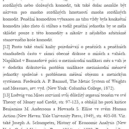
rozdílných nebo složených komodit, tak také dolar nemůže být
názvem pro mnoho rozdílných hmotností mnoha rozdílných
komodit. Peněžní komoditou vybranou na trhu vždy byla konkrétní
komodita jako zlato či stříbro a tudíž peněžní jednotka by se měla
skládat pouze z této komodity a nikoliv z nějakého arbitrárně
stanoveného koše komodit.
[12] Proto také starší knihy pojednávají o penězích a peněžních
standardech často v rámci obecné diskuse o mírách a vahách.
Například v Barnardově práci o mezinárodní unifikaci měr a vah je
v dodatku diskutován problém unifikace mezinárodní měnové
jednotky společně s problémem měření objemu a metrickým
systémem. Frederick A. P. Barnard, The Metric System of Weights
and Measures, rev. vyd. (New York: Columbia College, 1872).
[13] Ludwig von Mises rozvinul svůj důležitý regresní teorém ve své
Theory of Money and Credit, str. 97-123, a obhájil ho proti kritice
Benjamina M. Andersona a Howarda S. Ellise ve svém Human
Action (New Haven: Yale University Press, 1949), str. 405-08. Viz.
také Joseph A. Schumpeter, History of Economic Analysis (New