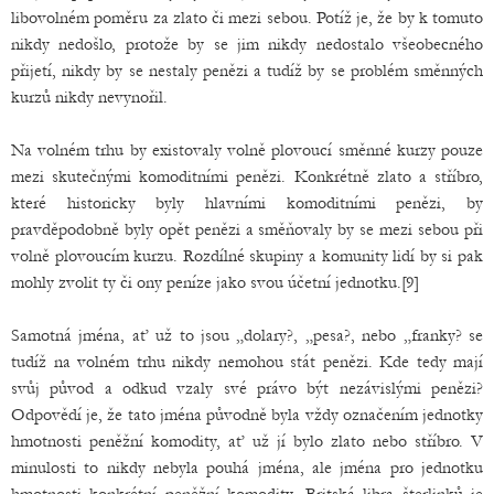
libovolném poměru za zlato či mezi sebou. Potíž je, že by k tomuto
nikdy nedošlo, protože by se jim nikdy nedostalo všeobecného
přijetí, nikdy by se nestaly penězi a tudíž by se problém směnných
kurzů nikdy nevynořil.
Na volném trhu by existovaly volně plovoucí směnné kurzy pouze
mezi skutečnými komoditními penězi. Konkrétně zlato a stříbro,
které historicky byly hlavními komoditními penězi, by
pravděpodobně byly opět penězi a směňovaly by se mezi sebou při
volně plovoucím kurzu. Rozdílné skupiny a komunity lidí by si pak
mohly zvolit ty či ony peníze jako svou účetní jednotku.[9]
Samotná jména, ať už to jsou „dolary?, „pesa?, nebo „franky? se
tudíž na volném trhu nikdy nemohou stát penězi. Kde tedy mají
svůj původ a odkud vzaly své právo být nezávislými penězi?
Odpovědí je, že tato jména původně byla vždy označením jednotky
hmotnosti peněžní komodity, ať už jí bylo zlato nebo stříbro. V
minulosti to nikdy nebyla pouhá jména, ale jména pro jednotku