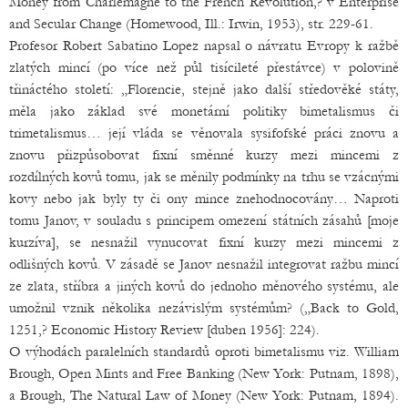
Money from Charlemagne to the French Revolution,? v Enterprise
and Secular Change (Homewood, Ill.: Irwin, 1953), str. 229-61.
Profesor Robert Sabatino Lopez napsal o návratu Evropy k ražbě
zlatých mincí (po více než půl tisícileté přestávce) v polovině
třináctého století: „Florencie, stejně jako další středověké státy,
měla jako základ své monetární politiky bimetalismus či
trimetalismus… její vláda se věnovala sysifofské práci znovu a
znovu přizpůsobovat fixní směnné kurzy mezi mincemi z
rozdílných kovů tomu, jak se měnily podmínky na trhu se vzácnými
kovy nebo jak byly ty či ony mince znehodnocovány… Naproti
tomu Janov, v souladu s principem omezení státních zásahů [moje
kurzíva], se nesnažil vynucovat fixní kurzy mezi mincemi z
odlišných kovů. V zásadě se Janov nesnažil integrovat ražbu mincí
ze zlata, stříbra a jiných kovů do jednoho měnového systému, ale
umožnil vznik několika nezávislým systémům? („Back to Gold,
1251,? Economic History Review [duben 1956]: 224).
O výhodách paralelních standardů oproti bimetalismu viz. William
Brough, Open Mints and Free Banking (New York: Putnam, 1898),
a Brough, The Natural Law of Money (New York: Putnam, 1894).