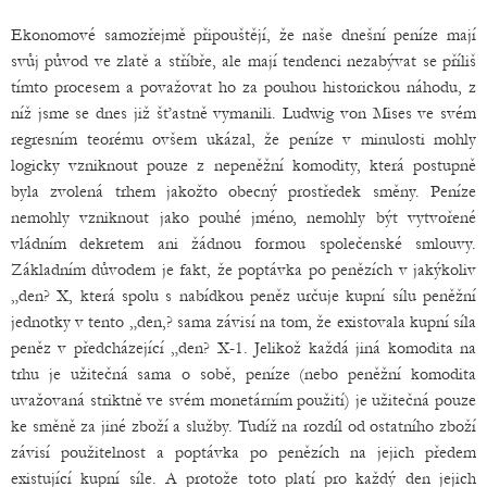
Ekonomové samozřejmě připouštějí, že naše dnešní peníze mají
svůj původ ve zlatě a stříbře, ale mají tendenci nezabývat se příliš
tímto procesem a považovat ho za pouhou historickou náhodu, z
níž jsme se dnes již šťastně vymanili. Ludwig von Mises ve svém
regresním teorému ovšem ukázal, že peníze v minulosti mohly
logicky vzniknout pouze z nepeněžní komodity, která postupně
byla zvolená trhem jakožto obecný prostředek směny. Peníze
nemohly vzniknout jako pouhé jméno, nemohly být vytvořené
vládním dekretem ani žádnou formou společenské smlouvy.
Základním důvodem je fakt, že poptávka po penězích v jakýkoliv
„den? X, která spolu s nabídkou peněz určuje kupní sílu peněžní
jednotky v tento „den,? sama závisí na tom, že existovala kupní síla
peněz v předcházející „den? X-1. Jelikož každá jiná komodita na
trhu je užitečná sama o sobě, peníze (nebo peněžní komodita
uvažovaná striktně ve svém monetárním použití) je užitečná pouze
ke směně za jiné zboží a služby. Tudíž na rozdíl od ostatního zboží
závisí použitelnost a poptávka po penězích na jejich předem
existující kupní síle. A protože toto platí pro každý den jejich