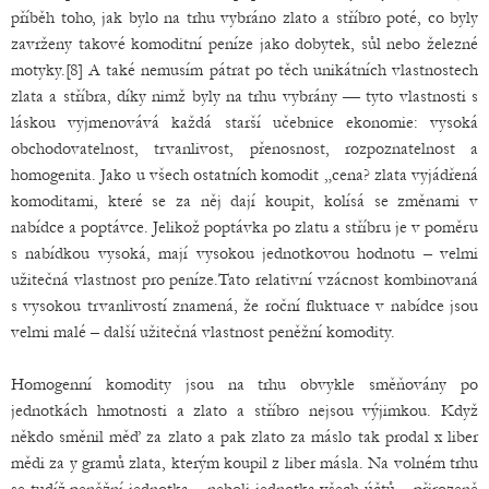
příběh toho, jak bylo na trhu vybráno zlato a stříbro poté, co byly
zavrženy takové komoditní peníze jako dobytek, sůl nebo železné
motyky.[8] A také nemusím pátrat po těch unikátních vlastnostech
zlata a stříbra, díky nimž byly na trhu vybrány — tyto vlastnosti s
láskou vyjmenovává každá starší učebnice ekonomie: vysoká
obchodovatelnost, trvanlivost, přenosnost, rozpoznatelnost a
homogenita. Jako u všech ostatních komodit „cena? zlata vyjádřená
komoditami, které se za něj dají koupit, kolísá se změnami v
nabídce a poptávce. Jelikož poptávka po zlatu a stříbru je v poměru
s nabídkou vysoká, mají vysokou jednotkovou hodnotu – velmi
užitečná vlastnost pro peníze.Tato relativní vzácnost kombinovaná
s vysokou trvanlivostí znamená, že roční fluktuace v nabídce jsou
velmi malé – další užitečná vlastnost peněžní komodity.
Homogenní komodity jsou na trhu obvykle směňovány po
jednotkách hmotnosti a zlato a stříbro nejsou výjimkou. Když
někdo směnil měď za zlato a pak zlato za máslo tak prodal x liber
mědi za y gramů zlata, kterým koupil z liber másla. Na volném trhu