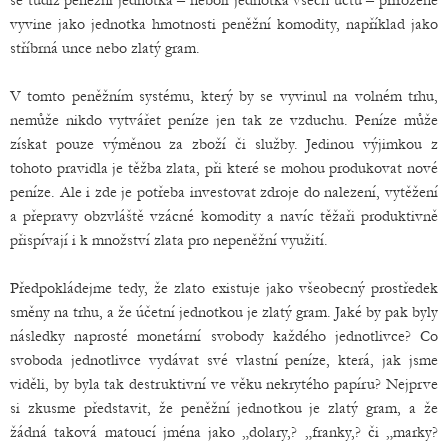
se tudíž peněžní jednotka – neboli jednotka všech účtů – přirozeně
vyvine jako jednotka hmotnosti peněžní komodity, například jako
stříbrná unce nebo zlatý gram.
V tomto peněžním systému, který by se vyvinul na volném trhu,
nemůže nikdo vytvářet peníze jen tak ze vzduchu. Peníze může
získat pouze výměnou za zboží či služby. Jedinou výjimkou z
tohoto pravidla je těžba zlata, při které se mohou produkovat nové
peníze. Ale i zde je potřeba investovat zdroje do nalezení, vytěžení
a přepravy obzvláště vzácné komodity a navíc těžaři produktivně
přispívají i k množství zlata pro nepeněžní využití.
Předpokládejme tedy, že zlato existuje jako všeobecný prostředek
směny na trhu, a že účetní jednotkou je zlatý gram. Jaké by pak byly
následky naprosté monetární svobody každého jednotlivce? Co
svoboda jednotlivce vydávat své vlastní peníze, která, jak jsme
viděli, by byla tak destruktivní ve věku nekrytého papíru? Nejprve
si zkusme představit, že peněžní jednotkou je zlatý gram, a že
žádná taková matoucí jména jako „dolary,? „franky,? či „marky?