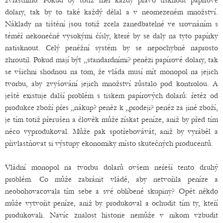
zvláštního. Pokud by totiž měl každý právo tisknout papírové
dolary, tak by to také každý dělal a v neomezeném množství.
Náklady na tištění jsou totiž zcela zanedbatelné ve srovnáním s
téměř nekonečně vysokými čísly, které by se daly na tyto papírky
natisknout. Celý peněžní systém by se nepochybně naprosto
zhroutil. Pokud mají být „standardními? penězi papírové dolary, tak
se všichni shodnou na tom, že vláda musí mít monopol na jejich
tvorbu, aby zvyšování jejich množství zůstalo pod kontrolou. A
ještě existuje další problém s tiskem papírových dolarů: řetěz od
produkce zboží přes „nákup? peněz k „prodeji? peněz za jiné zboží,
je tím totiž přerušen a člověk může získat peníze, aniž by před tím
něco vyprodukoval. Může pak spotřebovávát, aniž by vyráběl a
přivlastňovat si výstupy ekonomiky místo skutečných producentů.
Vládní monopol na tvorbu dolarů ovšem neřeší tento druhý
problém. Co může zabránit vládě, aby netvořila peníze a
neobohovacovala tím sebe a své oblíbené skupiny? Opět někdo
může vytvořit peníze, aniž by produkoval a ochudit tím ty, kteří
produkovali. Navíc znalost historie nemůže v nikom vzbudit