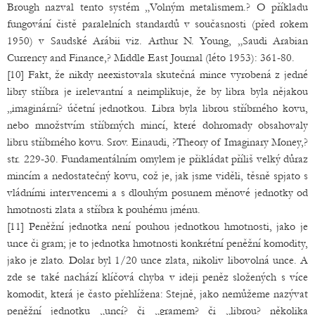
Brough nazval tento systém „Volným metalismem.? O příkladu
fungování čistě paralelních standardů v současnosti (před rokem
1950) v Saudské Arábii viz. Arthur N. Young, „Saudi Arabian
Currency and Finance,? Middle East Journal (léto 1953): 361-80.
[10] Fakt, že nikdy neexistovala skutečná mince vyrobená z jedné
libry stříbra je irelevantní a neimplikuje, že by libra byla nějakou
„imaginární? účetní jednotkou. Libra byla librou stříbrného kovu,
nebo množstvím stříbrných mincí, které dohromady obsahovaly
libru stříbrného kovu. Srov. Einaudi, ?Theory of Imaginary Money,?
str. 229-30. Fundamentálním omylem je přikládat příliš velký důraz
mincím a nedostatečný kovu, což je, jak jsme viděli, těsně spjato s
vládními intervencemi a s dlouhým posunem měnové jednotky od
hmotnosti zlata a stříbra k pouhému jménu.
[11] Peněžní jednotka není pouhou jednotkou hmotnosti, jako je
unce či gram; je to jednotka hmotnosti konkrétní peněžní komodity,
jako je zlato. Dolar byl 1/20 unce zlata, nikoliv libovolná unce. A
zde se také nachází klíčová chyba v ideji peněz složených s více
komodit, která je často přehlížena: Stejně, jako nemůžeme nazývat
peněžní jednotku „uncí? či „gramem? či „librou? několika