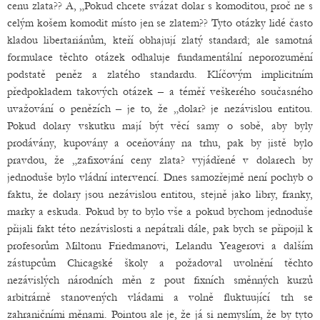
cenu zlata?? A, „Pokud chcete svázat dolar s komoditou, proč ne s
celým košem komodit místo jen se zlatem?? Tyto otázky lidé často
kladou libertariánům, kteří obhajují zlatý standard; ale samotná
formulace těchto otázek odhaluje fundamentální neporozumění
podstatě peněz a zlatého standardu. Klíčovým implicitním
předpokladem takových otázek – a téměř veškerého současného
uvažování o penězích – je to, že „dolar? je nezávislou entitou.
Pokud dolary vskutku mají být věcí samy o sobě, aby byly
prodávány, kupovány a oceňovány na trhu, pak by jistě bylo
pravdou, že „zafixování ceny zlata? vyjádřené v dolarech by
jednoduše bylo vládní intervencí. Dnes samozřejmě není pochyb o
faktu, že dolary jsou nezávislou entitou, stejně jako libry, franky,
marky a eskuda. Pokud by to bylo vše a pokud bychom jednoduše
přijali fakt této nezávislosti a nepátrali dále, pak bych se připojil k
profesorům Miltonu Friedmanovi, Lelandu Yeagerovi a dalším
zástupcům Chicagské školy a požadoval uvolnění těchto
nezávislých národních měn z pout fixních směnných kurzů
arbitrárně stanovených vládami a volně fluktuující trh se
zahraničními měnami. Pointou ale je, že já si nemyslím, že by tyto