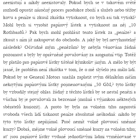
neexistují a nikdy neexistovaly. Pokud bych se v takovém světě
rozhodl opustit náročný proces produkce zboží a služeb nebo těžby
kovu a peníze si zkusil zkrátka vytisknout, co bych asi tak vytiskl?
Mohl bych si vyrobit papírový lístek a vytisknout na něj „10
Rothbardů.? Pak bych mohl prohlásit tento lístek za „peníze? a
zkusit s ním jít nakupovat do obchodu. A jaký by byl nevyhnutelný
následek? Očividně mým „penězům? by nebyla věnována žádná
pozornost a byly by oprávněně považovány za arogantní vtip. Totéž
by platilo pro papírové lístky tištěné kýmkoliv jiným. A mělo by být
jasné, že problém není zkrátka v tom, že o mě slyšelo jen málo lidí.
Pokud by se General Motors snažila zaplatit svým dělníkům ničím
nekrytými papírovými lístky pojmenovanými „50 GM,? tyto lístky
by vzbudily stejný ohlas. žádný z těchto lístků by se nestal penězi a
všichni by je považovali za bezcenné (možná s výjimkou některých
sběratelů kuriozit). A proto by byla na volném trhu naprostá
svoboda všech lidí tisknout peníze absolutně neškodná: nikdo by
tyto tyto lístky nepřijímal. Proč nemít volně plovoucí směnné
kurzy? Dobrá, mějme volně plovoucí směnné kurzy na volném trhu;
ať jsou papírové lístky vydané jednotlivými lidmi vyměňované v