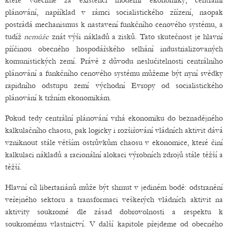
které vděčíme za existenci moderní ekonomiky; centrální
plánování, například v rámci socialistického zřízení, naopak
postrádá mechanismus k nastavení funkčního cenového systému, a
tudíž
nemůže
znát výši nákladů a zisků. Tato skutečnost je hlavní
příčinou obecného hospodářského selhání industrializovaných
komunistických zemí. Právě z důvodu neslučitelnosti centrálního
plánování a funkčního cenového systému můžeme být nyní svědky
rapidního odstupu zemí východní Evropy od socialistického
plánování k tržním ekonomikám.
Pokud tedy centrální plánování vrhá ekonomiku do beznadějného
kalkulačního chaosu, pak logicky i rozšiřování vládních aktivit dává
vzniknout stále větším ostrůvkům chaosu v ekonomice, které činí
kalkulaci nákladů a racionální alokaci výrobních zdrojů stále těžší a
těžší.
Hlavní cíl libertariánů může být shrnut v jediném bodě: odstranění
veřejného sektoru a transformaci veškerých vládních aktivit na
aktivity soukromé dle zásad dobrovolnosti a respektu k
soukromému vlastnictví. V další kapitole přejdeme od obecného