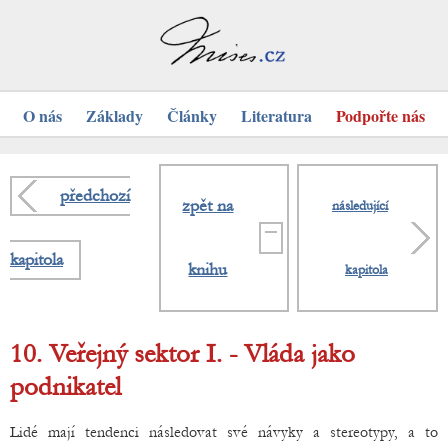
O nás
Základy
Články
Literatura
Podpořte nás
předchozí
zpět na
následující
kapitola
knihu
kapitola
10. Veřejný sektor I. - Vláda jako
podnikatel
Lidé mají tendenci následovat své návyky a stereotypy, a to