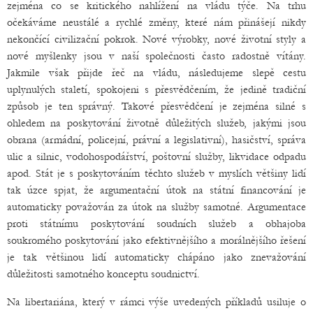
zejména co se kritického nahlížení na vládu týče. Na trhu
očekáváme neustálé a rychlé změny, které nám přinášejí nikdy
nekončící civilizační pokrok. Nové výrobky, nové životní styly a
nové myšlenky jsou v naší společnosti často radostně vítány.
Jakmile však přijde řeč na vládu, následujeme slepě cestu
uplynulých staletí, spokojeni s přesvědčením, že jedině tradiční
způsob je ten správný. Takové přesvědčení je zejména silné s
ohledem na poskytování životně důležitých služeb, jakými jsou
obrana (armádní, policejní, právní a legislativní), hasičství, správa
ulic a silnic, vodohospodářství, poštovní služby, likvidace odpadu
apod. Stát je s poskytováním těchto služeb v myslích většiny lidí
tak úzce spjat, že argumentační útok na státní financování je
automaticky považován za útok na služby samotné. Argumentace
proti státnímu poskytování soudních služeb a obhajoba
soukromého poskytování jako efektivnějšího a morálnějšího řešení
je tak většinou lidí automaticky chápáno jako znevažování
důležitosti samotného konceptu soudnictví.
Na libertariána, který v rámci výše uvedených příkladů usiluje o