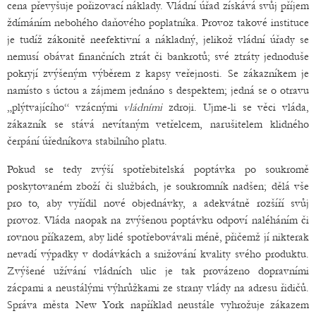
cena převyšuje pořizovací náklady. Vládní úřad získává svůj příjem
ždímáním nebohého daňového poplatníka. Provoz takové instituce
je tudíž zákonitě neefektivní a nákladný, jelikož vládní úřady se
nemusí obávat finančních ztrát či bankrotů; své ztráty jednoduše
pokryjí zvýšeným výběrem z kapsy veřejnosti. Se zákazníkem je
namísto s úctou a zájmem jednáno s despektem; jedná se o otravu
„plýtvajícího“ vzácnými
vládními
zdroji. Ujme-li se věci vláda,
zákazník se stává nevítaným vetřelcem, narušitelem klidného
čerpání úředníkova stabilního platu.
Pokud se tedy zvýší spotřebitelská poptávka po soukromě
poskytovaném zboží či službách, je soukromník nadšen; dělá vše
pro to, aby vyřídil nové objednávky, a adekvátně rozšíří svůj
provoz. Vláda naopak na zvýšenou poptávku odpoví naléháním či
rovnou příkazem, aby lidé spotřebovávali méně, přičemž jí nikterak
nevadí výpadky v dodávkách a snižování kvality svého produktu.
Zvýšené užívání vládních ulic je tak provázeno dopravními
zácpami a neustálými výhrůžkami ze strany vlády na adresu řidičů.
Správa města New York například neustále vyhrožuje zákazem