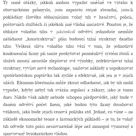
Ty samé otázky, jakkoli mohou vypadat směšně ve vztahu k
obuvnickému průmyslu, jsou naprosto stejně absurdní, jsou-li
pokládány člověku obhajujícímu volný trh v hasičství, policii,
poštovních službách či jakékoli jiné vládní iniciativě. Pointou je, že
obhájce volného trhu v
jakémkoli
odvětví jednoduše nemůže
nabídnout „konstruktivní“ plán budoucí tržní struktury daného
trhu. Veškerá sláva volného trhu vězí v tom, že jednotlivé
konkurenční firmy při snaze poskytovat proměnlivý systém zboží a
služeb musejí neustále zlepšovat své výrobky, zefektivňovat tržní
struktury, vyvíjet nové technologie, snižovat náklady a uspokojovat
spotřebitelskou poptávku tak rychle a efektivně, jak jen je v jejich
silách. Ekonom-libertarián může zkusit odhadnout, jak by trh mohl
vypadat, kdyby nebyl tak svázán regulací a zákazy, jako je tomu
dnes. Nikdo však nikdy nebude schopen předpovědět, jaký bude v
daném odvětví počet firem, jaké budou tyto firmy dosahovat
velikosti, jaká bude jejich cenová politika atd. Jediné, co víme – na
základě ekonomické teorie a historických příkladů – je to, že volný
trh odvede tuto práci nesrovnatelně lépe než monopol vynucený a
spravovaný byrokratickou vládou.