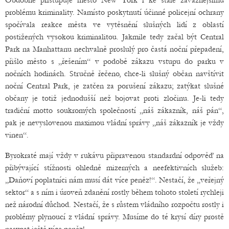
Obdobně přistupuje město New York i ke stále závažnějšímu
problému kriminality. Namísto poskytnutí účinné policejní ochrany
spočívala reakce města ve vytěsnění slušných lidí z oblastí
postižených vysokou kriminalitou. Jakmile tedy začal být Central
Park na Manhattanu nechvalně proslulý pro častá noční přepadení,
přišlo město s „řešením“ v podobě zákazu vstupu do parku v
nočních hodinách. Stručně řečeno, chce-li slušný občan navštívit
noční Central Park, je zatčen za porušení zákazu; zatýkat slušné
občany je totiž jednodušší než bojovat proti zločinu. Je-li tedy
tradiční motto soukromých společností „náš zákazník, náš pán“,
pak je nevyslovenou maximou vládní správy „náš zákazník je vždy
vinen“.
Byrokraté mají vždy v rukávu připravenou standardní odpověď na
přibývající stížnosti ohledně mizerných a neefektivních služeb:
„Daňoví poplatníci nám musí dát více peněz!“. Nestačí, že „veřejný
sektor“ a s ním i úroveň zdanění rostly během tohoto století rychleji
než národní důchod. Nestačí, že s růstem vládního rozpočtu rostly i
problémy plynoucí z vládní správy. Musíme do té krysí díry prostě