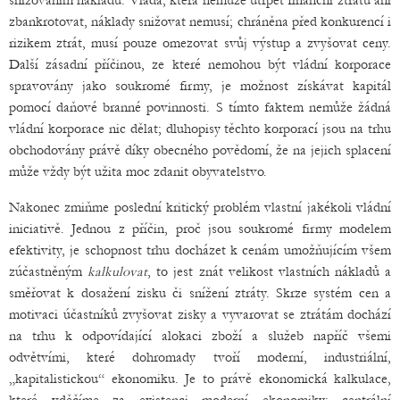
snižováním nákladů. Vláda, která nemůže utrpět finanční ztrátu ani
zbankrotovat, náklady snižovat nemusí; chráněna před konkurencí i
rizikem ztrát, musí pouze omezovat svůj výstup a zvyšovat ceny.
Další zásadní příčinou, ze které nemohou být vládní korporace
spravovány jako soukromé firmy, je možnost získávat kapitál
pomocí daňové branné povinnosti. S tímto faktem nemůže žádná
vládní korporace nic dělat; dluhopisy těchto korporací jsou na trhu
obchodovány právě díky obecného povědomí, že na jejich splacení
může vždy být užita moc zdanit obyvatelstvo.
Nakonec zmiňme poslední kritický problém vlastní jakékoli vládní
iniciativě. Jednou z příčin, proč jsou soukromé firmy modelem
efektivity, je schopnost trhu docházet k cenám umožňujícím všem
zúčastněným
kalkulovat
, to jest znát velikost vlastních nákladů a
směřovat k dosažení zisku či snížení ztráty. Skrze systém cen a
motivaci účastníků zvyšovat zisky a vyvarovat se ztrátám dochází
na trhu k odpovídající alokaci zboží a služeb napříč všemi
odvětvími, které dohromady tvoří moderní, industriální,
„kapitalistickou“ ekonomiku. Je to právě ekonomická kalkulace,