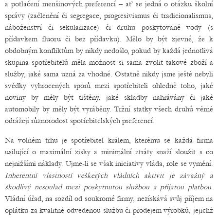
a potlačení menšinových preferencí – ať se jedná o otázku školní
správy (začlenění či segregace, progresivismus či tradicionalismus,
náboženství či sekularizace) či druhu poskytované vody (s
přídavkem fluoru či bez přídavku). Mělo by být zjevné, že k
obdobným konfliktům by nikdy nedošlo, pokud by každá jednotlivá
skupina spotřebitelů měla možnost si sama zvolit takové zboží a
služby, jaké sama uzná za vhodné. Ostatně nikdy jsme ještě nebyli
svědky vyhrocených sporů mezi spotřebiteli ohledně toho, jaké
noviny by měly být tištěny, jaké skladby nahrávány či jaké
automobily by měly být vyráběny. Tržní statky všech druhů věrně
odrážejí různorodost spotřebitelských preferencí.
Na volném trhu je spotřebitel králem, kterému se každá firma
usilující o maximální zisky a minimální ztráty snaží sloužit s co
nejnižšími náklady. Ujme-li se však iniciativy vláda, role se vymění.
Inherentní vlastností veškerých vládních aktivit je závažný a
škodlivý nesoulad mezi poskytnutou službou a přijatou platbou
.
Vládní úřad, na rozdíl od soukromé firmy, nezískává svůj příjem na
oplátku za kvalitně odvedenou službu či prodejem výrobků, jejichž