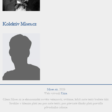
Kolektiv Mises.cz
Mises.cz
,
2026
Web vytvořil
Urza
.
Cílem Mises.cz je ekonomická osvěta veřejnosti; uvítáme, když naše texty budete šířit.
Souhlas s šířením platí jen pro naše texty; pro převzaté články platí pravidla
původního zdroje.