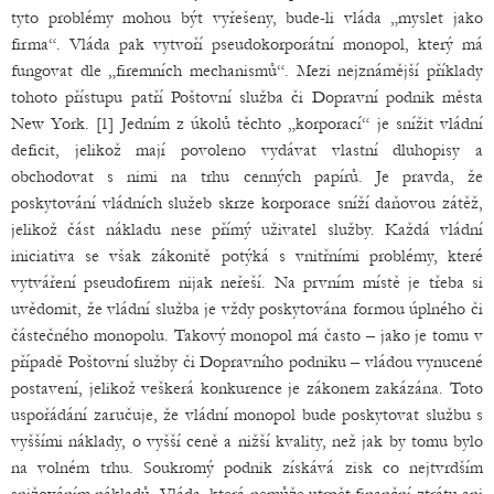
tyto problémy mohou být vyřešeny, bude-li vláda „myslet jako
firma“. Vláda pak vytvoří pseudokorporátní monopol, který má
fungovat dle „firemních mechanismů“. Mezi nejznámější příklady
tohoto přístupu patří Poštovní služba či Dopravní podnik města
New York. [1] Jedním z úkolů těchto „korporací“ je snížit vládní
deficit, jelikož mají povoleno vydávat vlastní dluhopisy a
obchodovat s nimi na trhu cenných papírů. Je pravda, že
poskytování vládních služeb skrze korporace sníží daňovou zátěž,
jelikož část nákladu nese přímý uživatel služby. Každá vládní
iniciativa se však zákonitě potýká s vnitřními problémy, které
vytváření pseudofirem nijak neřeší. Na prvním místě je třeba si
uvědomit, že vládní služba je vždy poskytována formou úplného či
částečného monopolu. Takový monopol má často – jako je tomu v
případě Poštovní služby či Dopravního podniku – vládou vynucené
postavení, jelikož veškerá konkurence je zákonem zakázána. Toto
uspořádání zaručuje, že vládní monopol bude poskytovat službu s
vyššími náklady, o vyšší ceně a nižší kvality, než jak by tomu bylo
na volném trhu. Soukromý podnik získává zisk co nejtvrdším