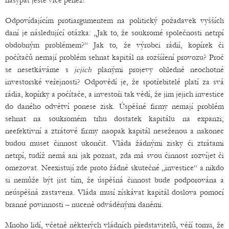
nasypat ještě více peněz!
Odpovídajícím protiargumentem na politický požadavek vyšších
daní je následující otázka: „Jak to, že soukromé společnosti netrpí
obdobným problémem?“ Jak to, že výrobci rádií, kopírek či
počítačů nemají problém sehnat kapitál na rozšíření provozu? Proč
se nesetkáváme s
jejich
planými projevy ohledně neochotné
investorské veřejnosti? Odpovědí je, že spotřebitelé platí za svá
rádia, kopírky a počítače, a investoři tak vědí, že jim jejich investice
do daného odvětví ponese zisk. Úspěšné firmy nemají problém
sehnat na soukromém trhu dostatek kapitálu na expanzi;
neefektivní a ztrátové firmy naopak kapitál neseženou a nakonec
budou muset činnost ukončit. Vláda žádnými zisky či ztrátami
netrpí, tudíž nemá ani jak poznat, zda má svou činnost rozvíjet či
omezovat. Neexistují zde proto žádné skutečné „investice“ a nikdo
si nemůže být jist tím, že úspěšná činnost bude podporována a
neúspěšná zastavena. Vláda musí získávat kapitál doslova pomocí
branné povinnosti – nuceně odváděnými daněmi.
Mnoho lidí, včetně některých vládních představitelů, věří tomu, že