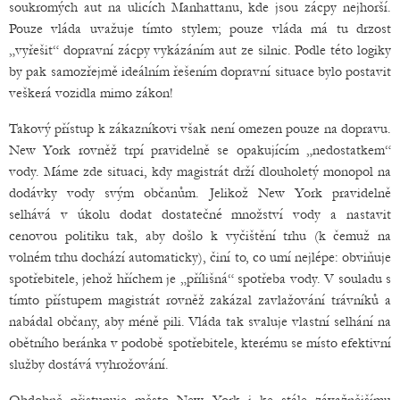
soukromých aut na ulicích Manhattanu, kde jsou zácpy nejhorší.
Pouze vláda uvažuje tímto stylem; pouze vláda má tu drzost
„vyřešit“ dopravní zácpy vykázáním aut ze silnic. Podle této logiky
by pak samozřejmě ideálním řešením dopravní situace bylo postavit
veškerá vozidla mimo zákon!
Takový přístup k zákazníkovi však není omezen pouze na dopravu.
New York rovněž trpí pravidelně se opakujícím „nedostatkem“
vody. Máme zde situaci, kdy magistrát drží dlouholetý monopol na
dodávky vody svým občanům. Jelikož New York pravidelně
selhává v úkolu dodat dostatečné množství vody a nastavit
cenovou politiku tak, aby došlo k vyčištění trhu (k čemuž na
volném trhu dochází automaticky), činí to, co umí nejlépe: obviňuje
spotřebitele, jehož hříchem je „přílišná“ spotřeba vody. V souladu s
tímto přístupem magistrát rovněž zakázal zavlažování trávníků a
nabádal občany, aby méně pili. Vláda tak svaluje vlastní selhání na
obětního beránka v podobě spotřebitele, kterému se místo efektivní
služby dostává vyhrožování.