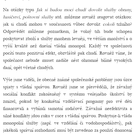
Na otázky typu
Jak si budou moci chudí dovolit služby obrany,
hasičství, poštovní služby
atd. můžeme rovněž reagovat otázkou:
jak si chudí mohou v současnosti vůbec dovolit
cokoli
tržního?
Odpovědět můžeme poznatkem, že volný trh bude schopen
poskytovat zboží a služby mnohem levněji, ve větším množství a o
vyšší kvalitě než dnešní vládní monopol. Každý ve společnosti
pocítí tento pozitivní efekt, obzvláště pak chudí. Rovněž víme, že
společnost nebude muset nadále nést ohromné břímě vysokých
daní; opět včetně chudých.
Výše jsme viděli, že obecně známé společenské problémy jsou úzce
spjaty s vládní správou. Rovněž jsme se přesvědčili, že závažný
sociální konflikt zakořeněný v systému veřejného školství by
zmizel, pokud by konkrétní vzdělávací programy pro své děti
financovali a vybírali samotní rodičové. Závažná neefektivita a
silné konflikty jdou ruku v ruce s vládní správou. Poskytuje-li vláda
monopolní služby (např. ve vzdělání či vodohospodářství), pak
jakékoli správní rozhodnutí musí být zavedeno za použití donucení