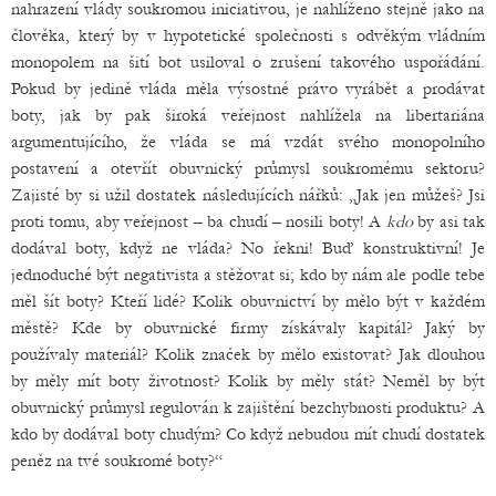
nahrazení vlády soukromou iniciativou, je nahlíženo stejně jako na
člověka, který by v hypotetické společnosti s odvěkým vládním
monopolem na šití bot usiloval o zrušení takového uspořádání.
Pokud by jedině vláda měla výsostné právo vyrábět a prodávat
boty, jak by pak široká veřejnost nahlížela na libertariána
argumentujícího, že vláda se má vzdát svého monopolního
postavení a otevřít obuvnický průmysl soukromému sektoru?
Zajisté by si užil dostatek následujících nářků: „Jak jen můžeš? Jsi
proti tomu, aby veřejnost – ba chudí – nosili boty! A
kdo
by asi tak
dodával boty, když ne vláda? No řekni! Buď konstruktivní! Je
jednoduché být negativista a stěžovat si; kdo by nám ale podle tebe
měl šít boty? Kteří lidé? Kolik obuvnictví by mělo být v každém
městě? Kde by obuvnické firmy získávaly kapitál? Jaký by
používaly materiál? Kolik značek by mělo existovat? Jak dlouhou
by měly mít boty životnost? Kolik by měly stát? Neměl by být
obuvnický průmysl regulován k zajištění bezchybnosti produktu? A
kdo by dodával boty chudým? Co když nebudou mít chudí dostatek
peněz na tvé soukromé boty?“