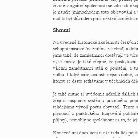
životě v agrární společnosti se žilo tak řík
je naučit (mimochodem toto objevování a 
mohla být důvodem proč někteří zaměstnanci -
Shrnutí
Na uvedené historické zkušenosti českých ze
schopni masově (netvrdíme všichni!) a dobrovo
jsme také, že zaměstnanci dostávají ve více
vyšší mzdy. Je také zřejmé, že poskytovat
všichni zaměstnanci stáli o pojištění, a 
volbu. I když naše znalosti nejsou úplné, zd
kterou se často setkáváme v učebnicích děje
Je také nutné si uvědomit několik dalších
zřejmá inspirace systému povinného poj
tehdejšímu vývoji počtu obyvatel. Tento 
plynoucí z praktického fungování poklad
příjmy), nemohly se spolehnout na to, že je
Konečně ani dnes není u nás řada lidí pojiš