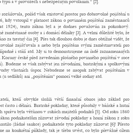
 typu a v provozech s nebezpečným povoláním.“ [2].
rozšiřovala, pořád však existoval prostor pro dobrovolné pojištění u
6, kdy vstoupil v platnost zákon o povinném pojištění zaměstnanců
řijat 1924), tento zákon byl a je dodnes považován za pokrokový.
ě zaměstnané osoby a i domácí dělníky [3]. A velmi důležité bylo, že
no za trestný čin [4]. Přes tak dlouhou dobu je dnes obtížné vidět, že
ovolně zajišťovala a nebo byla pojištěna svými zaměstnavateli pro
řípadně i stáří atd. My si to demonstrujeme na řadě zaznamenaných
ch Koruny české před zavedením plošného povinného pojištění v roce
etí). Budeme se však zabývat jen závodními, bratrskými a spolkovými
orby vlastních úspor. Nebudeme se naopak zabývat pojištěním v
 (u sedláků) ani „pojištěním“ pomocí velké rodiny atd.
teli, kteří obvykle složili větší finanční obnos jako základ pro
t často i dělníci. Bratrské pokladny, které působily v báňské a hutní
ich správa byla většinou v rukách majitelů podniků [5]. Od roku 1860
zákon podnikatelům zřizovat závodní pokladny a horní zákon z roku
nutilo (žádné sankce) podnikatele tyto pokladny zřizovat [6]! Přesto
me na konkrétní příklady, tak je třeba uvést, co bylo převážně cílem