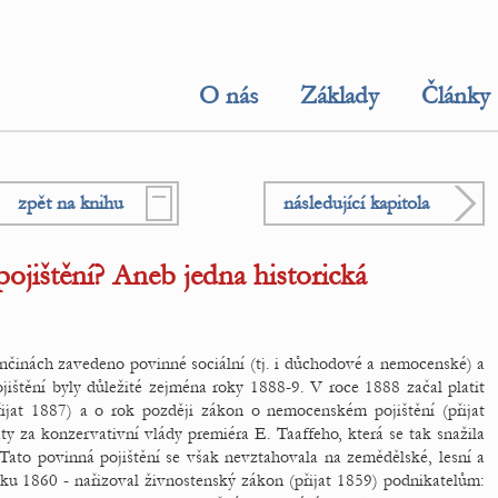
O nás
Základy
Články
zpět na knihu
následující kapitola
ojištění? Aneb jedna historická
končinách zavedeno povinné sociální (tj. i důchodové a nemocenské) a
ojištění byly důležité zejména roky 1888-9. V roce 1888 začal platit
ijat 1887) a o rok později zákon o nemocenském pojištění (přijat
y za konzervativní vlády premiéra E. Taaffeho, která se tak snažila
. Tato povinná pojištění se však nevztahovala na zemědělské, lesní a
roku 1860 - nařizoval živnostenský zákon (přijat 1859) podnikatelům: