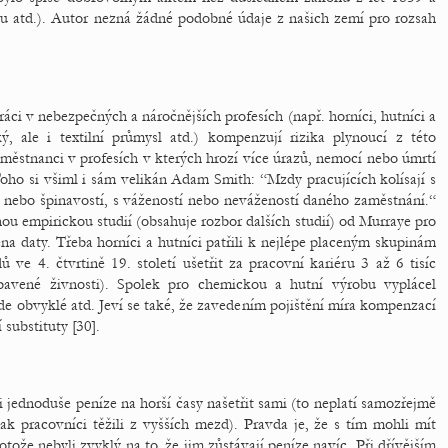
u atd.). Autor nezná žádné podobné údaje z našich zemí pro rozsah
ci v nebezpečných a náročnějších profesích (např. horníci, hutníci a
ý, ale i textilní průmysl atd.) kompenzují rizika plynoucí z této
aměstnanci v profesích v kterých hrozí více úrazů, nemocí nebo úmrtí
oho si všiml i sám velikán Adam Smith: “Mzdy pracujících kolísají s
ou nebo špinavostí, s vážeností nebo nevážeností daného zaměstnání.“
nou empirickou studií (obsahuje rozbor dalších studií) od Murraye pro
na daty. Třeba horníci a hutníci patřili k nejlépe placeným skupinám
 ve 4. čtvrtině 19. století ušetřit za pracovní kariéru 3 až 6 tisíc
ybavené živnosti). Spolek pro chemickou a hutní výrobu vyplácel
de obvyklé atd. Jeví se také, že zavedením pojištění míra kompenzací
 substituty [30].
 jednoduše peníze na horší časy našetřit sami (to neplatí samozřejmě
 pracovníci těžili z vyšších mezd). Pravda je, že s tím mohli mít
rotože nebyli zvyklý na to, že jim zůstávají peníze navíc. Při dřívějším