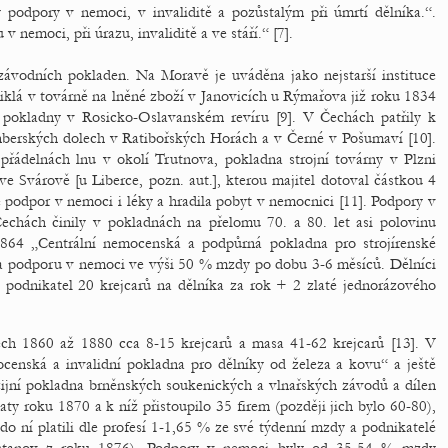
podpory v nemoci, v invaliditě a pozůstalým při úmrtí dělníka.“.
nemoci, při úrazu, invaliditě a ve stáří.“ [7].
ávodních pokladen. Na Moravě je uváděna jako nejstarší instituce
iklá v továrně na lněné zboží v Janovicích u Rýmařova již roku 1834
ké pokladny v Rosicko-Oslavanském revíru [9]. V Čechách patřily k
nberských dolech v Ratibořských Horách a v Černé v Pošumaví [10].
přádelnách lnu v okolí Trutnova, pokladna strojní továrny v Plzni
ve Svárově [u Liberce, pozn. aut.], kterou majitel dotoval částkou 4
 podpor v nemoci i léky a hradila pobyt v nemocnici [11]. Podpory v
echách činily v pokladnách na přelomu 70. a 80. let asi polovinu
864 „Centrální nemocenská a podpůrná pokladna pro strojírenské
c a podporu v nemoci ve výši 50 % mzdy po dobu 3-6 měsíců. Dělníci
 podnikatel 20 krejcarů na dělníka za rok + 2 zlaté jednorázového
ech 1860 až 1880 cca 8-15 krejcarů a masa 41-62 krejcarů [13]. V
enská a invalidní pokladna pro dělníky od železa a kovu“ a ještě
jní pokladna brněnských soukenických a vlnařských závodů a dílen
jaty roku 1870 a k níž přistoupilo 35 firem (později jich bylo 60-80),
i do ní platili dle profesí 1-1,65 % ze své týdenní mzdy a podnikatelé