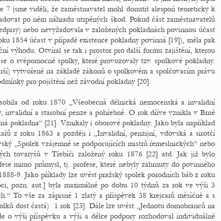
le 7 jsme viděli, že zaměstnavatel mohl donutit alespoň teoreticky k
žadovat po něm náhradu utrpěných škod. Pokud část zaměstnavatelů
ředpisy) nebo nevyžadovala v založených pokladnách povinnou účast
oku 1854 účast v případě existence pokladny povinná [19]), měla pak
 výhodu. Otvíral se tak i prostor pro další formu zajištění, kterou
 se o svépomocné spolky, které provozovaly tzv. spolkové pokladny.
tarší) vytvořené na základě zákonů o spolkovém a spolčovacím právu
dmínky pro pojištění než závodní pokladny [20].
ůsobila od roku 1870 „Všeobecná dělnická nemocenská a invalidní
 invalidní a starobní penze a pohřebné. O rok dříve vznikla v Brně
 pokladna“ [21]. Vznikaly i oborové pokladny. Jako byla například
ů z roku 1863 a později i „Invalidní, penzijní, vdovská a sirotčí
vský „Spolek vzájemně se podporujících mistrů řemeslnických“ nebo
h tovaryšů v Třebíči založený roku 1876 [22] atd. Jak již bylo
ofese mimo průmysl, tj. profese, které nebyly zahrnuty do povinného
1888-9. Jako příklady lze uvést pražský spolek porodních báb z roku
ci, pozn. aut.] byla maximálně po dobu 10 týdnů za rok ve výši 3
h.“ To vše za zápisné 1 zlatý a příspěvek 38 krejcarů měsíčně a s
 spolků dost častá) 1 rok [23]. Dále lze uvést „Jednotu domobranců na
 o výši příspěvku a výši a délce podpory rozhodoval individuálně