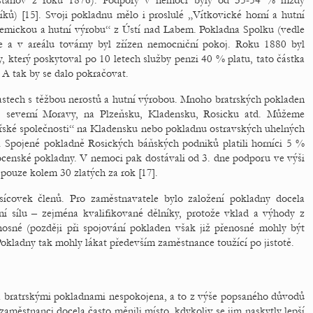
 stanov z roku 1876). Podpory v nemoci byly od 35-54 % mzdy
níků) [15]. Svoji pokladnu mělo i proslulé „Vítkovické horní a hutní
hemickou a hutní výrobu“ z Ústí nad Labem. Pokladna Spolku (vedle
ře a v areálu továrny byl zřízen nemocniční pokoj. Roku 1880 byl
, který poskytoval po 10 letech služby penzi 40 % platu, tato částka
 A tak by se dalo pokračovat.
lastech s těžbou nerostů a hutní výrobou. Mnoho bratrských pokladen
, severní Moravy, na Plzeňsku, Kladensku, Rosicku atd. Můžeme
řské společnosti“ na Kladensku nebo pokladnu ostravských uhelných
“. Spojené pokladně Rosických báňských podniků platili horníci 5 %
censké pokladny. V nemoci pak dostávali od 3. dne podporu ve výši
 pouze kolem 30 zlatých za rok [17].
sícovek členů. Pro zaměstnavatele bylo založení pokladny docela
í sílu – zejména kvalifikované dělníky, protože vklad a výhody z
osné (později při spojování pokladen však již přenosné mohly být
okladny tak mohly lákat především zaměstnance toužící po jistotě.
a bratrskými pokladnami nespokojena, a to z výše popsaného důvodů
 zaměstnanci docela často měnili místo, kdykoliv se jim naskytly lepší