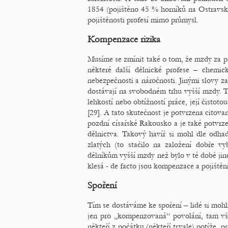
1854 (pojištěno 45 % horníků na Ostravsk
pojištěnosti profesí mimo průmysl.
Kompenzace rizika
Musíme se zmínit také o tom, že mzdy za prá
některé další dělnické profese – chemick
nebezpečnosti a náročnosti. Jinými slovy z
dostávají na svobodném trhu vyšší mzdy. T
lehkostí nebo obtížností práce, její čistot
[29]. A tato skutečnost je potvrzena citova
pozdní císařské Rakousko a je také potvrze
dělnictva. Takový havíř si mohl dle odhadů
zlatých (to stačilo na založení dobře v
dělníkům vyšší mzdy než bylo v té době jin
klesá - de facto jsou kompenzace a pojištění
Spoření
Tím se dostáváme ke spoření – lidé si mohli
jen pro „kompenzovaná“ povolání, tam však
někteří z počátku (někteří trvale) potíže, p