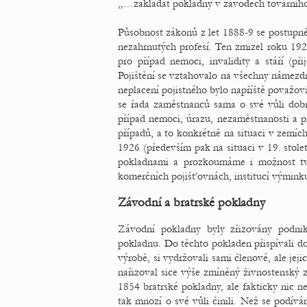
„…zakládat pokladny v závodech továrního
Působnost zákonů z let 1888-9 se postupně 
nezahrnutých profesí. Ten zmizel roku 192
pro případ nemoci, invalidity a stáří (p
Pojištění se vztahovalo na všechny námezdn
neplacení pojistného bylo napříště považová
se řada zaměstnanců sama o své vůli dobr
případ nemoci, úrazu, nezaměstnanosti a p
případů, a to konkrétně na situaci v zemí
1926 (především pak na situaci v 19. stol
pokladnami a prozkoumáme i možnost tv
komerčních pojišťovnách, institucí výminku
Závodní a bratrské pokladny
Závodní pokladny byly zřizovány podnika
pokladnu. Do těchto pokladen přispívali dos
výrobě, si vydržovali sami členové, ale jej
nařizoval sice výše zmíněný živnostenský 
1854 bratrské pokladny, ale fakticky nic ne
tak mnozí o své vůli činili. Než se podívá