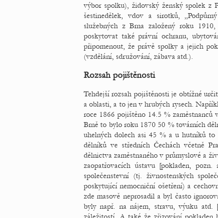
výbor spolku), židovský ženský spolek z
šestinedělek, vdov a sirotků, „Podpůr
služebných z Brna založený roku 1910,
poskytovat také právní ochranu, ubytová
připomenout, že právě spolky a jejich pok
(vzdělání, sdružování, zábava atd.).
Rozsah pojištěnosti
Tehdejší rozsah pojištěnosti je obtížné urči
a oblasti, a to jen v hrubých rysech. Nap
roce 1866 pojištěno 14.5 % zaměstnanců v
Brně to bylo roku 1870 50 % továrních děl
uhelných dolech asi 45 % a u hutníků to b
dělníků ve středních Čechách včetně P
dělnictva zaměstnaného v průmyslové a živn
zaopatřovacích ústavu [pokladen, pozn.
společenstevní (tj. živnostenských spol
poskytující nemocniční ošetření) a cechov
zde masově neprosadil a byl často ignorov
byly např. na nájem, stravu, výuku atd.
záležitostí. A také že zřizování poklade