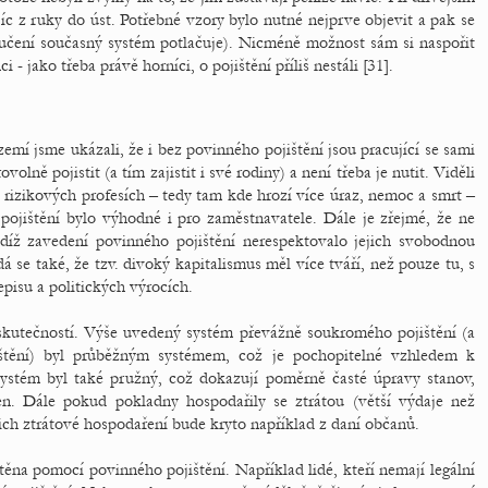
ajíc z ruky do úst. Potřebné vzory bylo nutné nejprve objevit a pak se
učení současný systém potlačuje). Nicméně možnost sám si naspořit
 jako třeba právě horníci, o pojištění příliš nestáli [31].
mí jsme ukázali, že i bez povinného pojištění jsou pracující se sami
lně pojistit (a tím zajistit i své rodiny) a není třeba je nutit. Viděli
 rizikových profesích – tedy tam kde hrozí více úraz, nemoc a smrt –
 pojištění bylo výhodné i pro zaměstnavatele. Dále je zřejmé, že ne
tudíž zavedení povinného pojištění nerespektovalo jejich svobodnou
á se také, že tzv. divoký kapitalismus měl více tváří, než pouze tu, s
pisu a politických výrocích.
 skutečností. Výše uvedený systém převážně soukromého pojištění (a
ištění) byl průběžným systémem, což je pochopitelné vzhledem k
systém byl také pružný, což dokazují poměrně časté úpravy stanov,
en. Dále pokud pokladny hospodařily se ztrátou (větší výdaje než
jich ztrátové hospodaření bude kryto například z daní občanů.
těna pomocí povinného pojištění. Například lidé, kteří nemají legální