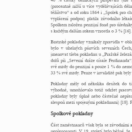
40 % částky dělnických příspěvků (dle
(procentně nižší u více vydělávajících děl
těžířstvo“ a od roku 1864 i „Spolek pro c
vyplácení podpor) platila závodního léka
Spolkem založen penzijní fond pro úředníky
s každým dalším rokem vzrostla o 3 % [16].
Bratrské pokladny vznikaly zpravidla v ob
bylo v uhelných pánvích severních Čech
jmenovat třeba pokladnu u „Pražské železá
dolů při „Severní dráze císaře Ferdinanda
své mzdy do penzijní a pouze 1 % do nemo
33 % své mzdy. Penze v invaliditě pak byly
Pokladny měly od několika desítek do ti
výhodné, umožňovalo totiž udržet pracovn
pokladny byly úplně nebo částečně nepřen
alespoň mezi spojenými pokladnami) [18]. P
Spolkové pokladny
Část zaměstnanců však byla se závodními 
nepřenosnosti. V 19. století bylo běžné, že