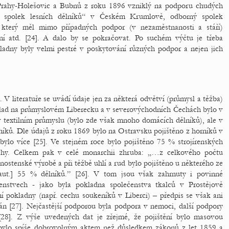
 Prahy-Holešovic a Bubnů z roku 1896 vzniklý na podporu chudých
ný spolek lesních dělníků“ v Českém Krumlově, odborný spolek
 který měl mimo případných podpor (v nezaměstnanosti a stáří)
ní atd. [24]. A dalo by se pokračovat. Po suchém výčtu je třeba
ladny byly velmi pestré v poskytování různých podpor a nejen jich
t. V literatuře se uvádí údaje jen za některá odvětví (průmysl a těžba)
říklad na průmyslovém Liberecku a v severovýchodních Čechách bylo v
 textilním průmyslu (bylo zde však mnoho domácích dělníků), ale v
níků. Dle údajů z roku 1869 bylo na Ostravsku pojištěno z horníků v
ylo více [25]. Ve stejném roce bylo pojištěno 75 % strojírenských
rahy. Celkem pak v celé monarchii zhruba: „…z celkového počtu
ostenské výrobě a při těžbě uhlí a rud bylo pojištěno u některého ze
 aut.] 55 % dělníků.” [26]. V tom jsou však zahrnuty i povinné
ečenstvech - jako byla pokladna společenstva tkalců v Prostějově
ní pokladny (např. cechu soukeníků v Liberci) – předpis se však ani
án [27]. Nejčastější podporou byla podpora v nemoci, další podpory
 [28]. Z výše uvedených dat je zřejmé, že pojištění bylo masovou
n bylo spíše dobrovolným aktem než důsledkem zákonů z let 1859 a