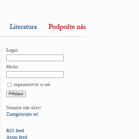
Literatura
Podpořte nás
Login:
Heslo:
zapamatovat si mě
Nemáte zde účet?
Zaregistrujte se!
RSS feed
Atom feed