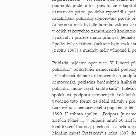
podmínky jinde, a to i přes to, že v kapito
návratu do práce, po dobu výpovědi a po
nezakládala pokladny (ignorovala prostě p
(u horníků měla být dle horního zákona z r
v očích takovýchto zaměstnanců konkurenční
využívaly i profese mimo průmysl. Jednalo
Spolky byly většinou (některé byly však s
(z roku 1867) a mnohdy měly výhodnější po
Příkladů najdeme opět více. V Liberci p
pokladna“ poskytující nemocenské podpory,
„Všeobecná dělnická nemocenská a podpůrná
nemocenská pokladna brněnských knihtiskař
pokladna moravských knihtiskařů“, holešo
spolek na podporu nemocných koželužskýc
uvedeno tuto formu zajištění užívaly i pr
úrazového a nemocenského pojištěni z let 
1890. U tohoto spolku: „Podpora [v nemo
zlatých týdně…, v případě úmrtí 50 zlatýc
kvalifikační lhůtou (tj. čekací - ta byla u
Menším městě Pražském“ z roku 1897 (kde