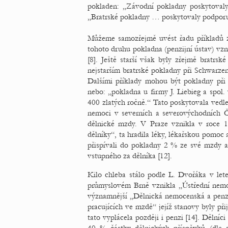
pokladen: „Závodní pokladny poskytovaly 
„Bratrské pokladny … poskytovaly podporu v 
Můžeme samozřejmě uvést řadu příkladů z
tohoto druhu pokladna (penzijní ústav) vzn
[8]. Ještě starší však byly zřejmě bratrs
nejstarším bratrské pokladny při Schwarze
Dalšími příklady mohou být pokladny při 
nebo: „pokladna u firmy J. Liebieg a spol. 
400 zlatých ročně.“ Tato poskytovala vedle
nemoci v severních a severovýchodních Č
dělnické mzdy. V Praze vznikla v roce 1
dělníky“, ta hradila léky, lékařskou pomo
přispívali do pokladny 2 % ze své mzdy a
vstupného za dělníka [12].
Kilo chleba stálo podle L. Dvořáka v let
průmyslovém Brně vznikla „Ústřední nemoc
významnější „Dělnická nemocenská a penzi
pracujících ve mzdě“ jejíž stanovy byly při
tato vyplácela později i penzi [14]. Dělníc