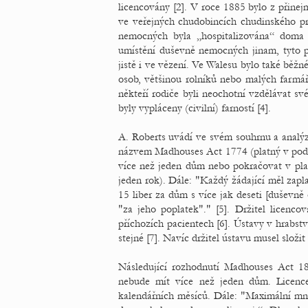
licencovány [2]. V roce 1885 bylo z přinej
ve veřejných chudobincích chudinského pr
nemocných byla „hospitalizována“ doma r
umístění duševně nemocných jinam, tyto 
jistě i ve vězení. Ve Walesu bylo také běžn
osob, většinou rolníků nebo malých farmář
někteří rodiče byli neochotní vzdělávat své
byly vypláceny (civilní) farností [4].
A. Roberts uvádí ve svém souhrnu a analýz
názvem Madhouses Act 1774 (platný v pods
více než jeden dům nebo pokračovat v platn
jeden rok). Dále: "Každý žádající měl zapl
15 liber za dům s více jak deseti [duševně 
"za jeho poplatek"." [5]. Držitel licen
příchozích pacientech [6]. Ústavy v hrabst
stejné [7]. Navíc držitel ústavu musel složit 
Následující rozhodnutí Madhouses Act 1
nebude mít více než jeden dům. Licenc
kalendářních měsíců. Dále: "Maximální mn