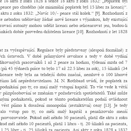
ce 16 aktu z roku 1828 a sekce 18 aktu z roku 1832: „Poplatek byl
ence pro chudého (ale minimální poplatek byl 15 liber za licenci)“.
aktu z roku 1832: „Navíc 10/- pence stál kolek.“ [9]. Rozhodnutí z
e nebudou udělovány žádné nové licence s výjimkou, kdy existující
ovací autority mohou udělit licenci nebo relicencovat jen, budou-li
ánkách dobře proveden držitelem licence [10]. Rozhodnutí z let 1828
t za vyčerpávající. Regulace byly představeny (alespoň formálně) z
ých ústavech. V době průmyslové revoluce a tedy v době vydání
ifikovaných pracovníků 1 až 2 pence za hodinu, týdenní mzda od 7
(při 45 týdnech práce to bylo 17 až 22.5 liber za rok), 15 šilinků (34
 licence tedy byla na tehdejší dobu značná, nemluvě o 100 librové
ětšinu lidí nepředstavitelnou. M. N. Rothbard uvádí, že poplatek za
podnikání pro ty, co mají malý vstupní kapitál. To vše vede k větší
m v přizpůsobování se změnám v požadavcích spotřebitelů. Také může
ovanými podnikateli, pokud se těmto podnikatelům podaří ovládnout
vést přímo k dosažení monopolní (restriktivní) ceny [13]. Je tedy
alo vstup pro ty, co měli malý kapitál a penalizovalo menší
 provozovatele. Pokud měl někdo 50 pacientů, platil dle aktu z roku
okud měl někdo 10 pacientů, platil 1 libru - tj. 20 šilinků na pacienta,
1,25 libry - tj. 25 šilinků za pacienta. Ani akty z roku 1828 a 1832