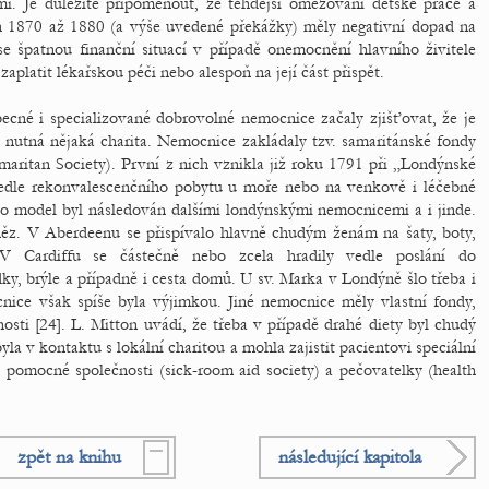
mi. Je důležité připomenout, že tehdejší omezování dětské práce a
h 1870 až 1880 (a výše uvedené překážky) měly negativní dopad na
e špatnou finanční situací v případě onemocnění hlavního živitele
zaplatit lékařskou péči nebo alespoň na její část přispět.
cné i specializované dobrovolné nemocnice začaly zjišťovat, že je
, nutná nějaká charita. Nemocnice zakládaly tzv. samaritánské fondy
aritan Society). První z nich vznikla již roku 1791 při „Londýnské
vedle rekonvalescenčního pobytu u moře nebo na venkově i léčebné
nto model byl následován dalšími londýnskými nemocnicemi a i jinde.
z. V Aberdeenu se přispívalo hlavně chudým ženám na šaty, boty,
V Cardiffu se částečně nebo zcela hradily vedle poslání do
y, brýle a případně i cesta domů. U sv. Marka v Londýně šlo třeba i
nice však spíše byla výjimkou. Jiné nemocnice měly vlastní fondy,
sti [24]. L. Mitton uvádí, že třeba v případě drahé diety byl chudý
la v kontaktu s lokální charitou a mohla zajistit pacientovi speciální
pomocné společnosti (sick-room aid society) a pečovatelky (health
zpět na knihu
následující kapitola