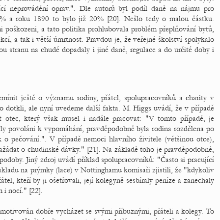
cí neprovádění oprav.". Dle autorů byl podíl daně na nájmu pro
% a roku 1890 to bylo již 20% [20]. Nešlo tedy o malou částku.
 poškozeni, a tato politika prohlubovala problém přeplňování bytů,
kcí, a tak i větší úmrtnost. Pravdou je, že veřejné školství spolykalo
u stranu na chudé dopadaly i jiné daně, regulace a do určité doby i
mínit ještě o významu rodiny, přátel, spolupracovníků a charity v
 dotkli, ale nyní uvedeme další fakta. M. Higgs uvádí, že v případě
 otec, který však musel i nadále pracovat: "V tomto případě, je
yly povoláni k vypomáhání, pravděpodobně byla rodina rozdělena po
k o pečování.". V případě nemoci hlavního živitele (většinou otce),
 zažádat o chudinské dávky." [21]. Na základě toho je pravděpodobné,
odoby. Jiný zdroj uvádí příklad spolupracovníků: "Často si pracující
ladu na prýmky (lace) v Nottinghamu komisaři zjistili, že "kdykoliv
el, kteří by ji ošetřovali, její kolegyně sesbíraly peníze a zanechaly
 i nocí." [22].
 motivován dobře vycházet se svými příbuznými, přáteli a kolegy. To