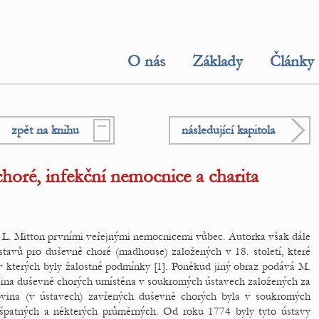
O nás
Základy
Články
zpět na knihu
následující kapitola
horé, infekční nemocnice a charita
e L. Mitton prvními veřejnými nemocnicemi vůbec. Autorka však dále
tavů pro duševně choré (madhouse) založených v 18. století, které
 v kterých byly žalostné podmínky [1]. Poněkud jiný obraz podává M.
ětšina duševně chorých umístěna v soukromých ústavech založených za
ovina (v ústavech) zavřených duševně chorých byla v soukromých
h špatných a některých průměrných. Od roku 1774 byly tyto ústavy