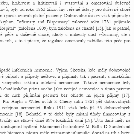
léčbu, hrabivost a kritizovali i svazování a omezování duševně
avů, byly od roku 1863 zřizovány veřejné ústavy pro duševně choré
enti představovali platící pacienty. Dobrovolné ústavy však přijímaly i
Asylum, Infirmary and Dispensary" založené roku 1781 přijímalo
ospital“ (založena 1809) byla založena na charitě [15]. Jak je patrné,
dě péče o duševně choré, idioty a imbecily dost významný, ale i
 roli, a to i přesto, že regulace omezovaly nabídku této péče pro
řípadě infekčních nemocnic. Vyjma Skotska, kde měly dobrovolné
é případy a případy neštovic a přijímaly tak i pacienty s infekčním
u veřejného sektoru infekční nemocnice. Takové nemocnice byly
ů chudinského práva anebo jako veřejné nemocnice s tímto právem
li do nich přijímáni pacienti bez ohledu na jejich příjmy [17].
. Pro Anglii a Wales uvádí S. Cherry roku 1861 pět dobrovolných
 veřejnou nemocnici. Roku 1911 však bylo již 53 dobrovolných
mocnic [18]. Bohužel v té době byly místní úřady financovány z
tvořily majetkové daně 89% lokálních daní [19]. Tyto daně měly na
a dostupnost bydlení. Ekonomičtí historikové M. Ball a D. Sunderland
ové břemeno, přesto, mělo významný utlumující dopad na trh s byty: