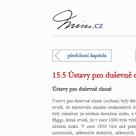
předchozí kapitola
15.5 Ústavy pro duševně c
Ústavy pro duševně choré
Ústavy pro duševně choré (asylum) byly dl
uvádí, že existovalo mnoho soukromých ús
byly založeny za účelem dosažení zisku, a
Higgs, která uvádí, že v roce 1800 byla v
účelem zisku. V roce 1850 více než pol
institucích, některých dobrých, některýc