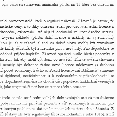
e byla zároveň stanovena minimální platba na 15 liber bez ohledu na
elcí provozovatelé, kteří o regulaci usilovali. Zároveň je patrné, že
onistické ceny, a to díky omezení jeden provozovatel jedna licence a
onečná, existovala jistě nějaká optimální velikost daného ústavu.
 zvýšení nákladů (platba další licence a náklady na vyjednávání)
zkou je jak v takové alianci na dobré slovo mohly být vymáhány
ale každý účastník byl z hlediska práva nezávislý. Pravděpodobně se
 podobná půjčce kapitálu. Zároveň opatření nutilo hledat pozemky v
oblastech, tak aby mohl být dům, co největší. Tím se ovšem chovanci
i neměly být dokonce žádné nové licence udělovány (s drobnou
tní počet soukromých ústavů. Pokud licencování „blázinců“ shrneme
í rigidnosti, neefektivnosti a k nedostatkům v přizpůsobování se
více dopadnout zejména na chudší část populace. Zakládání veřejných
t, jako urgentnější než bez existence těchto omezení.
cházelo se zde totiž sedm velkých dobrovolných ústavů pro duševně
pobývali hlavně privátní pacienti a síť soukromých nemocnic pro
tvrtinovým podílem na duševně nemocných pacientech ve Skotsku. Z
ů (ústavy ale byly regulovány třeba rozhodnutím z roku 1815), kteří