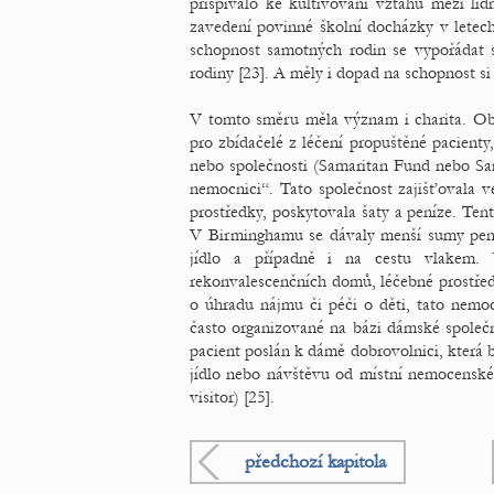
přispívalo ke kultivování vztahů mezi lid
zavedení povinné školní docházky v letec
schopnost samotných rodin se vypořádat s
rodiny [23]. A měly i dopad na schopnost si 
V tomto směru měla význam i charita. Obe
pro zbídačelé z léčení propuštěné pacienty
nebo společnosti (Samaritan Fund nebo Sam
nemocnici“. Tato společnost zajišťovala 
prostředky, poskytovala šaty a peníze. Te
V Birminghamu se dávaly menší sumy peně
jídlo a případně i na cestu vlakem. 
rekonvalescenčních domů, léčebné prostředk
o úhradu nájmu či péči o děti, tato nemoc
často organizované na bázi dámské společno
pacient poslán k dámě dobrovolnici, která by
jídlo nebo návštěvu od místní nemocenské 
visitor) [25].
předchozí kapitola