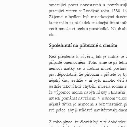
omezující počet novostaveb a povzbuzují
pracující vrstvu v Londýně roku 1880 16
Zájemci o bydlení byli majetkovými daněmi
které mělo za následek snadnější šíření infe
větší množství těchto prostředků. Na druho
cla.
Spolehnutí na příbuzné a charita
Než přejdeme k závěru, tak je nutné se z
případě onemocnění. Toho jsme se již letmo
nemoci matky se o rodinu musel postarat
pravděpodobné, že příbuzní a přátelé by b
nějaký čas, jestliže v ní bylo mnoho dětí 
jestliže takoví lidé chyběli, musela rodina
že výpomoc mohla nabýti někdy i finanční p
museli pomáhat navzájem. V jednom velkosk
nějaká dívka je nemocná a bez vlastních přát
své práce, aby jí střídavě navštěvovaly dnem
Z toho plyne, že člověk byl v té době více