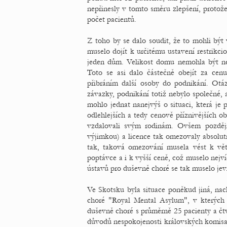
nepřinesly v tomto směru zlepšení, protož
počet pacientů.
Z toho by se dalo soudit, že to mohli být v
muselo dojít k určitému ustavení restrikci
jeden dům. Velikost domu nemohla být nek
Toto se asi dalo částečně obejít za cenu
přibráním další osoby do podnikání. Otá
závazky, podnikání totiž nebylo společné, 
mohlo jednat nanejvýš o situaci, která je
odlehlejších a tedy cenově příznivějších 
vzdalovali svým rodinám. Ovšem pozděj
výjimkou) a licence tak omezovaly absolu
tak, taková omezování musela vést k větš
poptávce a i k vyšší ceně, což muselo nej
ústavů pro duševně choré se tak muselo jevi
Ve Skotsku byla situace poněkud jiná, na
choré "Royal Mental Asylum", v kterých 
duševně choré s průměrně 25 pacienty a č
důvodů nespokojenosti královských komisař