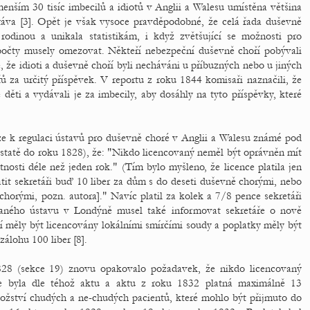
menším 30 tisíc imbecilů a idiotů v Anglii a Walesu umístěna většina
áva [3]. Opět je však vysoce pravděpodobné, že celá řada duševně
odinou a unikala statistikám, i když zvětšující se možnosti pro
počty musely omezovat. Někteří nebezpeční duševně choří pobývali
é, že idioti a duševně choří byli necháváni u příbuzných nebo u jiných
ů za určitý příspěvek. V reportu z roku 1844 komisaři naznačili, že
 děti a vydávali je za imbecily, aby dosáhly na tyto příspěvky, které
e k regulaci ústavů pro duševně choré v Anglii a Walesu známé pod
tatě do roku 1828), že: "Nikdo licencovaný neměl být oprávněn mít
osti déle než jeden rok." (Tím bylo myšleno, že licence platila jen
atit sekretáři buď 10 liber za dům s do deseti duševně chorými, nebo
chorými, pozn. autora]." Navíc platil za kolek a 7/8 pence sekretáři
covaného ústavu v Londýně musel také informovat sekretáře o nově
ví měly být licencovány lokálními smírčími soudy a poplatky měly být
zálohu 100 liber [8].
828 (sekce 19) znovu opakovalo požadavek, že nikdo licencovaný
e byla dle téhož aktu a aktu z roku 1832 platná maximálně 13
ožství chudých a ne-chudých pacientů, které mohlo být přijmuto do