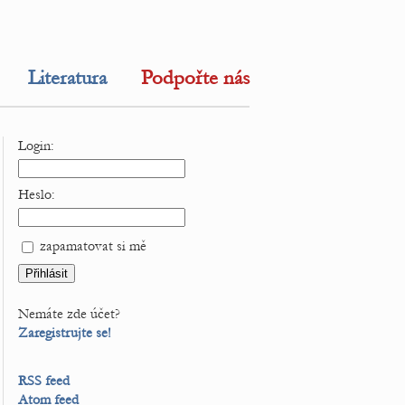
Literatura
Podpořte nás
Login:
Heslo:
zapamatovat si mě
Nemáte zde účet?
Zaregistrujte se!
RSS feed
Atom feed