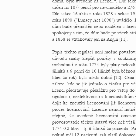
domu, bylo uvedeno na licenci.“. Dle sek
určen na 10/- pencí pro ne-chudého a 2/6 p
Dle sekce 16 aktu z roku 1828 a sekce 19 
roku 1890 ("Lunacy Act 1890") uvádělo, ž
dům bude přemístěn nebo rozdělen a licenc
spokojeny s tím, že dům bude po všech str
a 1838 se vztahovaly jen na Anglii [11].
Popis těchto regulací není možné považova
důvodu snahy zlepšit poměry v soukrom
rozhodnutí z roku 1774 byly platy nekval
šilinků a 6 pencí do 10 šilinků byla běžnou 
liber za rok) byla mzda dobrá [12]. Cena
záloze, kde se již jednalo o částku pro v
licenci představuje překážku pro vstup do 
rigidnosti, neefektivnosti a k nedostatků
dojít ke zneužití licencování již licenc
proces licencování. Licence nemusí nutně 
zřejmé, že uvedené licencování omezov
provozovatele těchto ústavů více než větší
1774 0.3 libry - tj. 6 šilinků za pacienta. P
pokud měl 12 pacientů, tak platil dokonce 