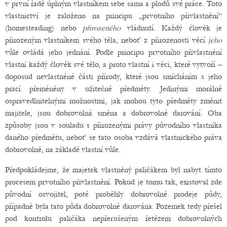
v první řadě úplným vlastníkem sebe sama a plodů své práce. Toto
vlastnictví je založeno na principu „prvotního přivlastnění“
(homesteading) nebo
přirozeného
vládnutí. Každý člověk je
přirozeným vlastníkem svého těla, neboť z přirozenosti věcí
jeho
vůle ovládá jeho jednání. Podle principu prvotního přivlastnění
vlastní každý člověk své tělo, a proto vlastní i věci, které vytvoří –
doposud nevlastněné části přírody, které jsou smícháním s jeho
prací přeměněny v užitečné předměty. Jedinými morálně
ospravedlnitelnými možnostmi, jak mohou tyto předměty změnit
majitele, jsou dobrovolná směna a dobrovolné darování. Oba
způsoby jsou v souladu s přirozenými právy původního vlastníka
daného předmětu, neboť se tato osoba vzdává vlastnického práva
dobrovolně, na základě vlastní vůle.
Předpokládejme, že majetek vlastněný paličákem byl nabyt tímto
procesem prvotního přivlastnění. Pokud je tomu tak, existoval zde
původní osvojitel, poté proběhly dobrovolné prodeje půdy,
případně byla tato půda dobrovolně darována. Pozemek tedy přešel
pod kontrolu paličáka nepřerušeným řetězem dobrovolných