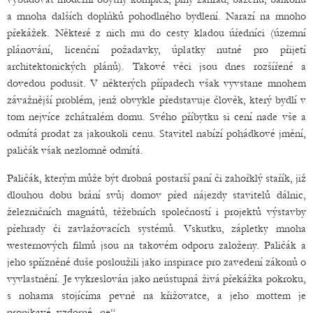
a mnoha dalších doplňků pohodlného bydlení. Narazí na mnoho
překážek. Některé z nich mu do cesty kladou úředníci (územní
plánování, licenční požadavky, úplatky nutné pro přijetí
architektonických plánů). Takové věci jsou dnes rozšířené a
dovedou podusit. V některých případech však vyvstane mnohem
závažnější problém, jenž obvykle představuje člověk, který bydlí v
tom nejvíce zchátralém domu. Svého příbytku si cení nade vše a
odmítá prodat za jakoukoli cenu. Stavitel nabízí pohádkové jmění,
paličák však nezlomně odmítá.
Paličák, kterým může být drobná postarší paní či zahořklý stařík, již
dlouhou dobu brání svůj domov před nájezdy stavitelů dálnic,
železničních magnátů, těžebních společností i projektů výstavby
přehrady či zavlažovacích systémů. Vskutku, zápletky mnoha
westernových filmů jsou na takovém odporu založeny. Paličák a
jeho spřízněné duše posloužili jako inspirace pro zavedení zákonů o
vyvlastnění. Je vykreslován jako neústupná živá překážka pokroku,
s nohama stojícíma pevně na křižovatce, a jeho mottem je
pronikavé, vzdorné „ne“.