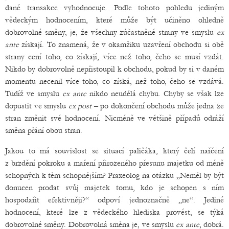
dané transakce vyhodnocuje. Podle tohoto pohledu jediným
vědeckým hodnocením, které může být učiněno ohledně
dobrovolné směny, je, že všechny zúčastněné strany ve smyslu
ex
ante
získají. To znamená, že v okamžiku uzavření obchodu si obě
strany cení toho, co získají, více než toho, čeho se musí vzdát.
Nikdo by dobrovolně nepřistoupil k obchodu, pokud by si v daném
momentu necenil více toho, co získá, než toho, čeho se vzdává.
Tudíž ve smyslu
ex ante
nikdo neudělá chybu. Chyby se však lze
dopustit ve smyslu
ex post
– po dokončení obchodu může jedna ze
stran změnit své hodnocení. Nicméně ve většině případů odráží
směna přání obou stran.
Jakou to má souvislost se situací paličáka, který čelí nařčení
z brzdění pokroku a maření přirozeného přesunu majetku od méně
schopných k těm schopnějším? Praxeolog na otázku „Neměl by být
donucen prodat svůj majetek tomu, kdo je schopen s ním
hospodařit efektivněji?“ odpoví jednoznačně „ne“. Jediné
hodnocení, které lze z vědeckého hlediska provést, se týká
dobrovolné směny. Dobrovolná směna je, ve smyslu
ex ante
, dobrá.