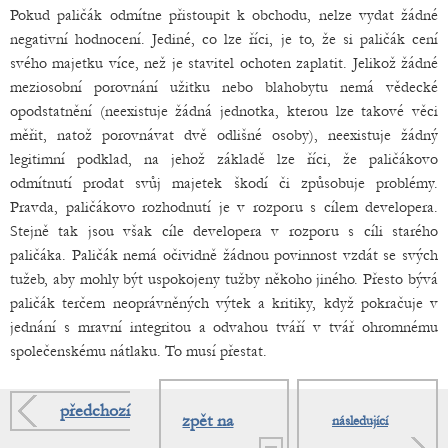
Pokud paličák odmítne přistoupit k obchodu, nelze vydat žádné
negativní hodnocení. Jediné, co lze říci, je to, že si paličák cení
svého majetku více, než je stavitel ochoten zaplatit. Jelikož žádné
meziosobní porovnání užitku nebo blahobytu nemá vědecké
opodstatnění (neexistuje žádná jednotka, kterou lze takové věci
měřit, natož porovnávat dvě odlišné osoby), neexistuje žádný
legitimní podklad, na jehož základě lze říci, že paličákovo
odmítnutí prodat svůj majetek škodí či způsobuje problémy.
Pravda, paličákovo rozhodnutí je v rozporu s cílem developera.
Stejně tak jsou však cíle developera v rozporu s cíli starého
paličáka. Paličák nemá očividně žádnou povinnost vzdát se svých
tužeb, aby mohly být uspokojeny tužby někoho jiného. Přesto bývá
paličák terčem neoprávněných výtek a kritiky, když pokračuje v
jednání s mravní integritou a odvahou tváří v tvář ohromnému
společenskému nátlaku. To musí přestat.
předchozí
zpět na
následující