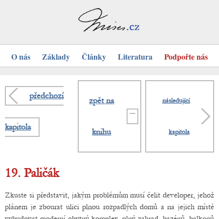
O nás
Základy
Články
Literatura
Podpořte nás
předchozí
zpět na
následující
kapitola
knihu
kapitola
19. Paličák
Zkuste si představit, jakým problémům musí čelit developer, jehož
plánem je zbourat ulici plnou rozpadlých domů a na jejich místě
vybudovat moderní obytný komplex, plný zahrad, bazénů, balkonů