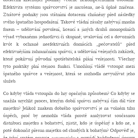
Efektivita systému správcovství je narušena, ne-li úplně zničena.
Ztrátové podniky jsou státními dotacemi chráněny před následky
svého špatného hospodaření. Takové vládní zásahy nabývají mnoha
forem – udělování povolení, licencí a jiných druhů monopolních
výsad vybranému jednotlivci či skupině; uvalování cel a dovozních
kvót k ochraně neefektivních domácích „pečovatelů“ před
efektivnějšími zahraničními správci; a udělování veřejných zakázek,
které pokřivují původní spotřebitelská přání veřejnosti. Všechny
tyto praktiky plní stejnou funkci. Umožňují vládě vstoupit mezi
špatného správce a veřejnost, která se rozhodla nevyužívat jeho
služeb.
Co kdyby vláda vstoupila do hry opačným způsobem? Co kdyby se
snažila urychlit proces, kterým dobří správci nabývají čím dál více
majetku? Jelikož znakem dobrého správcovství je na volném trhu
úspěch, proč by nemohla vláda prostě analyzovat současnou
distribuci majetku a bohatství, zjistit, kdo je úspěšný a kdo ne, a
poté dokončit přesun majetku od chudých k bohatým? Odpověď je,
že tržní systém pracuje
automaticky
a provádí každodenní úpravy