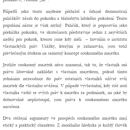
Případů jako tento najdeme přehršel a údajně demonstrují
paličákův zásah do pokroku a blahobytu lidského pokolení. Tento
populární názor je však mylný. Paličák, který je popisován jako
překážka pokroku, ve skutečnosti představuje jednu z největších
nadějí pro pokrok, kterou jsme kdy měli
– hovořím o institutu
vlastnických práv. Urážky, kterými je zahrnován, jsou totiž
převlečeným útokem na samotný koncept soukromého majetku.
Jestliže soukromý majetek něco znamená, tak to, že vlastník má
právo libovolně nakládat s vlastním majetkem, pokud tímto
jednáním nezasahuje do práv ostatních vlastníků užívat svůj
majetek dle vlastního uvážení. V případě vyvlastnění, kdy stát nutí
vlastníka vzdát se svých práv k majetku za podmínek, na jaké by
dobrovolně nepřistoupil, jsou práva k soukromému majetku
narušena.
Dva stěžejní argumenty ve prospěch soukromého majetku mají
etický a praktický charakter. Z morálního hlediska je každý člověk