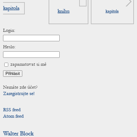
kapitola
knihu
kapitola
Login:
Heslo:
zapamatovat si mě
Nemáte zde účet?
Zaregistrujte se!
RSS feed
Atom feed
Walter Block