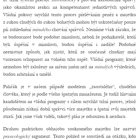
jako okamžitou reakci na kompetentnost jednotlivých správců.
Vládní pokusy urychlit tento proces přeléváním peněz a majetku
z rukou chudých do rukou bohatých mohou být uskutečněny pouze
při zohlednění
minulého
chování správců. Nemáme však záruku, že
se budoucnost bude podobat minulosti, neboli že podnikatelé, kteří
byli úspěšní v minulosti, budou úspěšní i nadále! Podobně
neexistuje způsob, jak zjistit, kteří ze současné chudiny mají
vrozenou schopnost na volném trhu uspět. Vládní programy, které
nemohou být založeny na ničem jiném než na
minulých
výsledcích,
budou arbitrární a umělé.
Paličák je v našem případě modelem „zaostalého“, chudého
člověka, který je podle všeho špatným manažerem. Je tudíž hlavním
kandidátem na vládní programy s cílem urychlit tržní proces, jehož
působením získají dobří správci více majetku a špatní svůj majetek
ztratí. Jak jsme však viděli, takový plán je odsouzen k nezdaru.
Druhou praktickou obhajobu soukromého majetku lze nazvat
praxeologický
argument. Tento pohled se soustředí na otázku, kdo