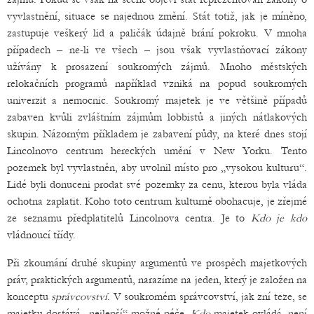
vyvlastnění, situace se najednou změní. Stát totiž, jak je míněno,
zastupuje veškerý lid a paličák údajně brání pokroku. V mnoha
případech – ne-li ve všech – jsou však vyvlastňovací zákony
užívány k prosazení soukromých zájmů. Mnoho městských
relokačních programů například vzniká na popud soukromých
univerzit a nemocnic. Soukromý majetek je ve většině případů
zabaven kvůli zvláštním zájmům lobbistů a jiných nátlakových
skupin. Názorným příkladem je zabavení půdy, na které dnes stojí
Lincolnovo centrum hereckých umění v New Yorku. Tento
pozemek byl vyvlastněn, aby uvolnil místo pro „vysokou kulturu“.
Lidé byli donuceni prodat své pozemky za cenu, kterou byla vláda
ochotna zaplatit. Koho toto centrum kulturně obohacuje, je zřejmé
ze seznamu předplatitelů Lincolnova centra. Je to
Kdo je kdo
vládnoucí třídy.
Při zkoumání druhé skupiny argumentů ve prospěch majetkových
práv, praktických argumentů, narazíme na jeden, který je založen na
konceptu
správcovství
. V soukromém správcovství, jak zní teze, se
majetku dostává „nejlepší“ možné péče.
Kdo
majetek ovládá, není