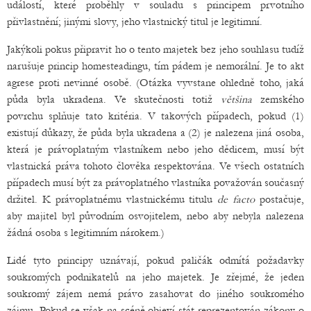
událostí, které proběhly v souladu s principem prvotního
přivlastnění; jinými slovy, jeho vlastnický titul je legitimní.
Jakýkoli pokus připravit ho o tento majetek bez jeho souhlasu tudíž
narušuje princip homesteadingu, tím pádem je nemorální. Je to akt
agrese proti nevinné osobě. (Otázka vyvstane ohledně toho, jaká
půda byla ukradena. Ve skutečnosti totiž
většina
zemského
povrchu splňuje tato kritéria. V takových případech, pokud (1)
existují důkazy, že půda byla ukradena a (2) je nalezena jiná osoba,
která je právoplatným vlastníkem nebo jeho dědicem, musí být
vlastnická práva tohoto člověka respektována. Ve všech ostatních
případech musí být za právoplatného vlastníka považován současný
držitel. K právoplatnému vlastnickému titulu
de
facto
postačuje,
aby majitel byl původním osvojitelem, nebo aby nebyla nalezena
žádná osoba s legitimním nárokem.)
Lidé tyto principy uznávají, pokud paličák odmítá požadavky
soukromých podnikatelů na jeho majetek. Je zřejmé, že jeden
soukromý zájem nemá právo zasahovat do jiného soukromého
zájmu. Pokud se však na scéně objeví stát reprezentován zákony o