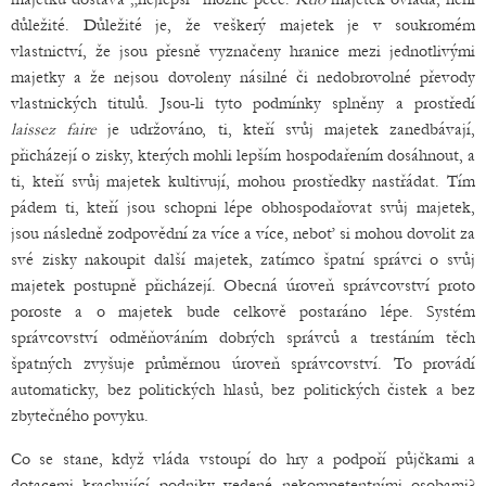
důležité. Důležité je, že veškerý majetek je v soukromém
vlastnictví, že jsou přesně vyznačeny hranice mezi jednotlivými
majetky a že nejsou dovoleny násilné či nedobrovolné převody
vlastnických titulů. Jsou-li tyto podmínky splněny a prostředí
laissez faire
je udržováno, ti, kteří svůj majetek zanedbávají,
přicházejí o zisky, kterých mohli lepším hospodařením dosáhnout, a
ti, kteří svůj majetek kultivují, mohou prostředky nastřádat. Tím
pádem ti, kteří jsou schopni lépe obhospodařovat svůj majetek,
jsou následně zodpovědní za více a více, neboť si mohou dovolit za
své zisky nakoupit další majetek, zatímco špatní správci o svůj
majetek postupně přicházejí. Obecná úroveň správcovství proto
poroste a o majetek bude celkově postaráno lépe. Systém
správcovství odměňováním dobrých správců a trestáním těch
špatných zvyšuje průměrnou úroveň správcovství. To provádí
automaticky, bez politických hlasů, bez politických čistek a bez
zbytečného povyku.
Co se stane, když vláda vstoupí do hry a podpoří půjčkami a
dotacemi krachující podniky vedené nekompetentními osobami?