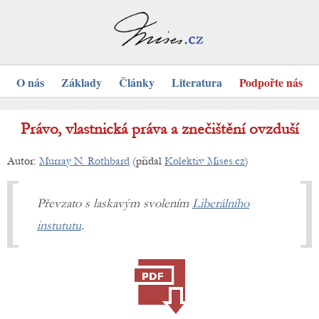
O nás
Základy
Články
Literatura
Podpořte nás
Právo, vlastnická práva a znečištění ovzduší
Autor:
Murray N. Rothbard
(přidal
Kolektiv Mises.cz
)
Převzato s laskavým svolením
Liberálního
instututu
.