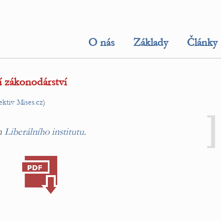
O nás
Základy
Články
í zákonodárství
ektiv Mises.cz
)
ím
Liberálního institutu
.