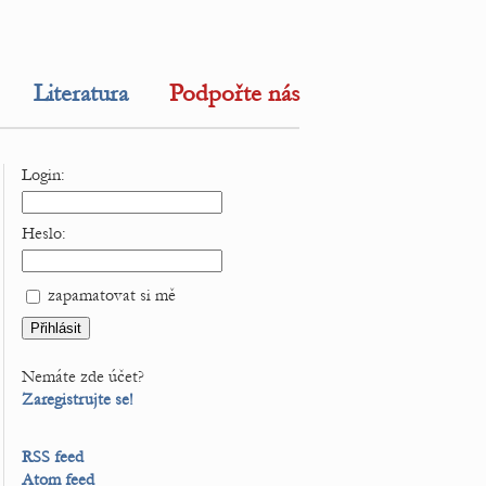
Literatura
Podpořte nás
Login:
Heslo:
zapamatovat si mě
Nemáte zde účet?
Zaregistrujte se!
RSS feed
Atom feed