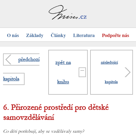
O nás
Základy
Články
Literatura
Podpořte nás
předchozí
zpět na
následující
kapitola
knihu
kapitola
6. Přirozené prostředí pro dětské
samovzdělávání
Co děti potřebují, aby se vzdělávaly samy?