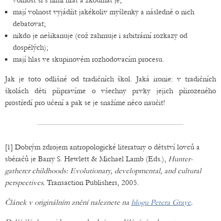
volnost si s nimi hrát a zkoumat je;
mají volnost vyjádřit jakékoliv myšlenky a následně o nich
debatovat;
nikdo je nešikanuje (což zahrnuje i arbitrární rozkazy od
dospělých);
mají hlas ve skupinovém rozhodovacím procesu.
Jak je toto odlišné od tradičních škol. Jaká ironie: v tradičních
školách děti připravíme o všechny prvky jejich přirozeného
prostředí pro učení a pak se je snažíme něco naučit!
[1] Dobrým zdrojem antropologické literatury o dětství lovců a
sběračů je Barry S. Hewlett & Michael Lamb (Eds.),
Hunter-
gatherer childhoods: Evolutionary, developmental, and cultural
perspectives.
Transaction Publishers, 2005.
Článek v originálním znění naleznete na
blogu Petera Graye
.