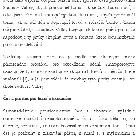
světa jako úspěšní dospělí. Strávil jsem spoustu času pozorováním
Sudbury Valley, abych porozuměl tomu, jak se zde studenti učí, a
také jsem zkoumal antropologickou literaturu, abych porozuměl
tomu, jak se učí děti a dopívající lovců a sběračů. Tento výzkum
mě přesvědčil, že Sudbury Valley funguje tak krásně právě proto, že
napodobuje ty prvky skupiny lovců a sběračů, které jsou nezbytné
pro samovzdělávání.
Následuje seznam toho, co je podle mě klíčovými prvky
přirozeného prostředí pro sebe-řízené učení. Antropologové
ukazují, že tyto prvky existují ve skupinách lovců a sběračů, které
studovali [1], a já jsem viděl, že všechny tyto prvky existují i ve
škole Sudbury Valley.
Čas a prostor pro hraní a zkoumání
Samovzdělávání prostřednictvím her a zkoumání vyžaduje
obrovské množství nenaplánovaného času - času dělat si, co
chceme, bez stresu, kritiky nebo zasahování ze strany autorit. Tento
čas je potřebný k získávání přátel, k hraní si s myšlenkami a