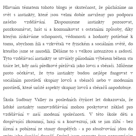
Hlavním tématem tohoto blogu je skutečnost, že přicházíme na
svět s instinkty, které jsou velmi dobře navrženy pro podporu
našeho vzdělávání. Disponujeme instinkty pozorovat,
prozkoumávat, hrát si a komunikovat s ostatními způsoby, díky
kterým získáváme schopnosti, vědomosti a hodnoty potřebné k
tomu, abychom žili a vzkvétali ve fyzickém a sociálním světě, do
kterého jsme se narodili. Děláme to s velkou intenzitou a radostí.
Tyto vzdělávací instinkty se utvářely přírodním výběrem během sta
tisíce let, kdy naši předkové přežívali jako lovci a sběrači. Můžeme
proto očekávat, že tyto instinkty budou nejlépe fungovat v
sociálním prostředí skupiny lovců a sběračů nebo v moderním
prostředí, které určité aspekty skupiny lovců a sběračů napodobuje.
Škola Sudbury Valley za posledních čtyřicet let dokazovala, že
lidské instinkty samovzdělávání mohou poskytovat základ pro
vzdělávání v naší moderní společnosti. V této škole děti a
dospívající zkoumají, hrají si a konverzují, jak se jim zlíbí - bez
řízení a pobízení ze strany dospělých - a po absolvování jdou do