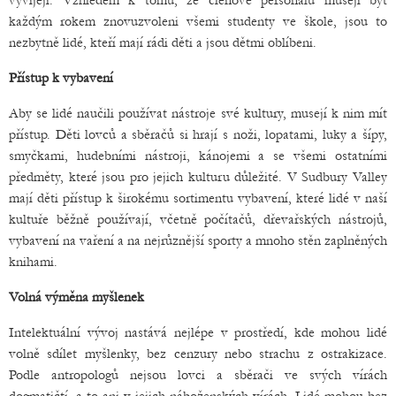
vyvíjejí. Vzhledem k tomu, že členové personálu musejí být
každým rokem znovuzvoleni všemi studenty ve škole, jsou to
nezbytně lidé, kteří mají rádi děti a jsou dětmi oblíbeni.
Přístup k vybavení
Aby se lidé naučili používat nástroje své kultury, musejí k nim mít
přístup. Děti lovců a sběračů si hrají s noži, lopatami, luky a šípy,
smyčkami, hudebními nástroji, kánojemi a se všemi ostatními
předměty, které jsou pro jejich kulturu důležité. V Sudbury Valley
mají děti přístup k širokému sortimentu vybavení, které lidé v naší
kultuře běžně používají, včetně počítačů, dřevařských nástrojů,
vybavení na vaření a na nejrůznější sporty a mnoho stěn zaplněných
knihami.
Volná výměna myšlenek
Intelektuální vývoj nastává nejlépe v prostředí, kde mohou lidé
volně sdílet myšlenky, bez cenzury nebo strachu z ostrakizace.
Podle antropologů nejsou lovci a sběrači ve svých vírách