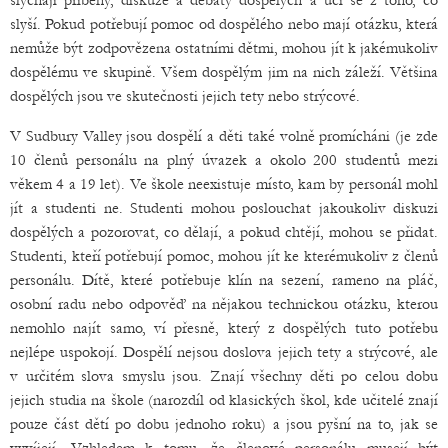
slýchají příběhy, diskuze a debaty dospělých a učí se z toho, co
slyší. Pokud potřebují pomoc od dospělého nebo mají otázku, která
nemůže být zodpovězena ostatními dětmi, mohou jít k jakémukoliv
dospělému ve skupině. Všem dospělým jim na nich záleží. Většina
dospělých jsou ve skutečnosti jejich tety nebo strýcové.
V Sudbury Valley jsou dospělí a děti také volně promícháni (je zde
10 členů personálu na plný úvazek a okolo 200 studentů mezi
věkem 4 a 19 let). Ve škole neexistuje místo, kam by personál mohl
jít a studenti ne. Studenti mohou poslouchat jakoukoliv diskuzi
dospělých a pozorovat, co dělají, a pokud chtějí, mohou se přidat.
Studenti, kteří potřebují pomoc, mohou jít ke kterémukoliv z členů
personálu. Dítě, které potřebuje klín na sezení, rameno na pláč,
osobní radu nebo odpověď na nějakou technickou otázku, kterou
nemohlo najít samo, ví přesně, který z dospělých tuto potřebu
nejlépe uspokojí. Dospělí nejsou doslova jejich tety a strýcové, ale
v určitém slova smyslu jsou. Znají všechny děti po celou dobu
jejich studia na škole (narozdíl od klasických škol, kde učitelé znají
pouze část dětí po dobu jednoho roku) a jsou pyšní na to, jak se