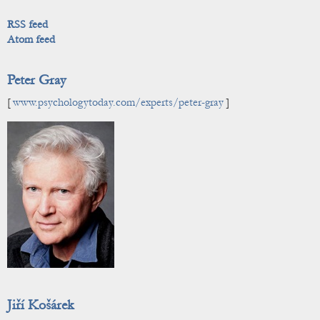
RSS feed
Atom feed
Peter Gray
[
www.psychologytoday.com/experts/peter-gray
]
Jiří Košárek