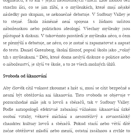
dogmatičtí, a to ani v jejich náboženských vírách. Lidé mohou bez
strachu říci, co se jim zlíbí, a o myšlenkách, které mají nějaké
následky pro skupinu, se nekonečně debatuje. V Sudbury Valley je
to stejné. Škola záměrně není spojena s žádnou určitou
náboženskou nebo politickou ideologií. Všechny myšlenky jsou
přístupné k diskuzi. V takovémto prostředí je myšlenka něco, o čem
se přemýšlí a debatuje, ne něco, co je nutné si zapamatovat a napsat
do testu. Daniel Greenberg, školní filozof, popsal školu jako „volný
trh s myšlenkami.“ Děti, které doma neslyší diskuze o politice nebo
o náboženství, je slyší ve škole, a to ze všech možných úhlů.
Svoboda od šikanování
Aby člověk cítil volnost zkoumat a hrát si, musí se cítit bezpečně a
nesmí být obtěžován ani šikanován. Tato svoboda se objevuje v
pozoruhodné míře jak u lovců a sběračů, tak v Sudbury Valley.
Podle antropologů efektivně zabraňují vážnému šikanování úzké
osobní vztahy, věkové míchání a nesoutěživý a rovnostářský
charakter kultury lovců a sběračů. Pokud starší nebo větší dítě
začne obtěžovat mladší nebo menší, ostatní zasáhnou a rychle to