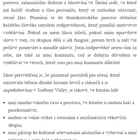
procesu, zahrnujícího diskuze a hlasování ve Školní radě, ve které
má každý student a člen personálu, který se rozhodne zúčastnit,
stejný hlas. Ponoření se do demokratického procesu obdařuje
každého člověka smyslem zodpovědnosti, který pomáhá motivovat
vzdělávání. Pokud na mém hlasu záleží, pokud mám opravdové
slovo v tom, co skupina dělá a jak funguje, potom bych si měl vše
pečlivě promyslet a moudře mluvit. Jsem zodpovědný nejen sám za
sebe, ale také za moji komunitu, což je dobrým důvodem se
vzdělávat ve věcech, které jsou pro moji komunitu důležité.
Moje přesvědčení je, že přirozené prostředí pro učení, které
existovalo během dlouhé historie lovců a sběračů a je
napodobováno v Sudbury Valley, je takové, ve kterém lidé:
mají mnoho volného času a prostoru, ve kterém si mohou hrát a
prozkoumávat;
mohou se volně stýkat s ostatními z nejrůznějších věkových
skupin;
mají přístup ke kulturně relevantním nástrojům a vybavení a mají