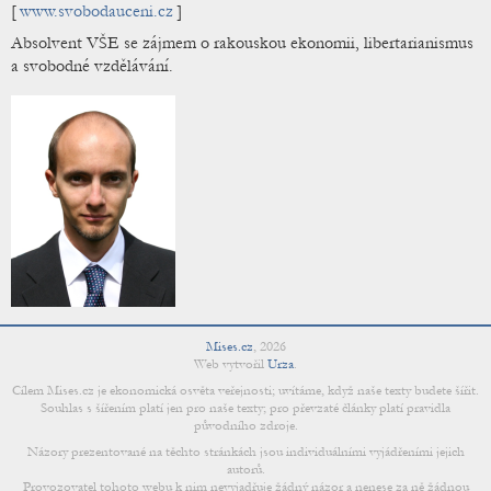
[
www.svobodauceni.cz
]
Absolvent VŠE se zájmem o rakouskou ekonomii, libertarianismus
a svobodné vzdělávání.
Mises.cz
,
2026
Web vytvořil
Urza
.
Cílem Mises.cz je ekonomická osvěta veřejnosti; uvítáme, když naše texty budete šířit.
Souhlas s šířením platí jen pro naše texty; pro převzaté články platí pravidla
původního zdroje.
Názory prezentované na těchto stránkách jsou individuálními vyjádřeními jejich
autorů.
Provozovatel tohoto webu k nim nevyjadřuje žádný názor a nenese za ně žádnou