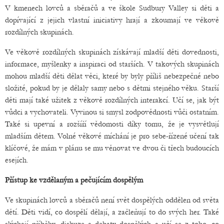
V kmenech lovců a sběračů a ve škole Sudbury Valley si děti a
dopívající z jejich vlastní iniciativy hrají a zkoumají ve věkově
rozdílných skupinách.
Ve věkově rozdílných skupinách získávají mladší děti dovednosti,
informace, myšlenky a inspiraci od starších. V takových skupinách
mohou mladší děti dělat věci, které by byly příliš nebezpečné nebo
složité, pokud by je dělaly samy nebo s dětmi stejného věku. Starší
děti mají také užitek z věkově rozdílných interakcí. Učí se, jak být
vůdci a vychovateli. Vyvinou si smysl zodpovědnosti vůči ostatním.
Také si upevní a rozšíří vědomosti díky tomu, že je vysvětlují
mladším dětem. Volné věkové míchání je pro sebe-řízené učení tak
klíčové, že mám v plánu se mu věnovat ve dvou či třech budoucích
esejích.
Přístup ke vzdělaným a pečujícím dospělým
Ve skupinách lovců a sběračů není svět dospělých oddělen od světa
dětí. Děti vidí, co dospělí dělají, a začleňují to do svých her. Také