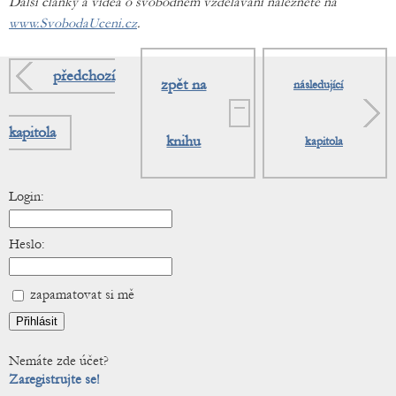
Další články a videa o svobodném vzdělávání naleznete na
www.SvobodaUceni.cz
.
předchozí
zpět na
následující
kapitola
knihu
kapitola
Login:
Heslo:
zapamatovat si mě
Nemáte zde účet?
Zaregistrujte se!