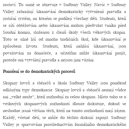
zastaví. To samé se objevuje v Sudbury Valley. Navíc v Sudbury
Valley zabraňují šikanování demokraticky vytvořená pravidla a
justiční systém, na kterém se podílejí všechny děti. Studenti, kteří
se cítí obtěžováni nebo šikanováni mohou předvolat viníka před
Soudní komisi, složenou z členů školy všech věkových skupin.
Toto se silně liší od mnoha tradičních škol, kde šikanování je
způsobem života. Studenti, kteří nahlásí šikanování, jsou
považováni za donašeče, a učitelům může šikanování projít,
protože oni vytvářejí pravidla a nejsou jimi vázáni.
Ponoření se do demokratických procesů
Skupiny lovců a sběračů a škola Sudbury Valley jsou poněkud
odlišnými typy demokracie. Skupiny lovců a sběračů nemají vůdce
ani „velké muže“, kteří rozhodují za celou skupinu. Místo toho se o
veškerých skupinových rozhodnutí dlouze diskutuje, dokud se
neshodne jasná většina těch, kteří na tomto rozhodnutí mají zájem.
Každý, včetně dětí, se může do těchto diskuzí zapojit. Sudbury
Valley je spravována prostřednictvím formálního demokratického