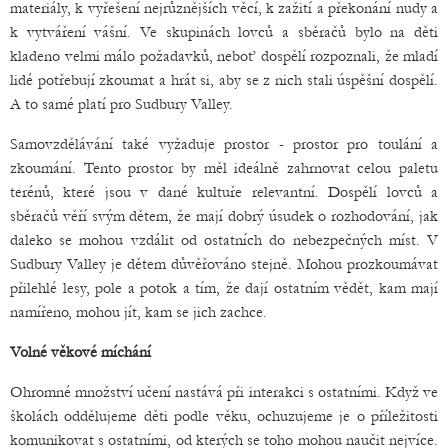
materiály, k vyřešení nejrůznějších věcí, k zažití a překonání nudy a
k vytváření vášní. Ve skupinách lovců a sběračů bylo na děti
kladeno velmi málo požadavků, neboť dospělí rozpoznali, že mladí
lidé potřebují zkoumat a hrát si, aby se z nich stali úspěšní dospělí.
A to samé platí pro Sudbury Valley.
Samovzdělávání také vyžaduje prostor - prostor pro toulání a
zkoumání. Tento prostor by měl ideálně zahrnovat celou paletu
terénů, které jsou v dané kultuře relevantní. Dospělí lovců a
sběračů věří svým dětem, že mají dobrý úsudek o rozhodování, jak
daleko se mohou vzdálit od ostatních do nebezpečných míst. V
Sudbury Valley je dětem důvěřováno stejně. Mohou prozkoumávat
přilehlé lesy, pole a potok a tím, že dají ostatním vědět, kam mají
namířeno, mohou jít, kam se jich zachce.
Volné věkové míchání
Ohromné množství učení nastává při interakci s ostatními. Když ve
školách oddělujeme děti podle věku, ochuzujeme je o příležitosti
komunikovat s ostatními, od kterých se toho mohou naučit nejvíce.