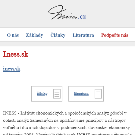
O nás
Základy
Články
Literatura
Podpořte nás
Iness.sk
iness.sk
články
literatura
INESS - Inštitút ekonomických a spoločenských analýz pôsobí v
oblasti analýz zameraných na uplatňovanie princípov a nástrojov
voľného trhu a ich dopadov v podmienkach slovenskej ekonomiky
od januára 2006. Nezávislý think tank INESS monitoruje činnosť a