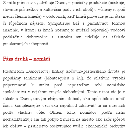
Z mála prínosov vyzdvihuje Dunoyer počiatky produkcie (nástroje,
stavanie prístreškov a kultivácia pôdy v ich okolí) a výmeny (aspoň
medzi členmi kmeňa) v obdobiach, keď kmeň práve nie je na úteku
či lúpežnom nájazde. Sympatizuje tiež s primitívnou formou
anarchie, v ktorej sa kmeň (rozumejte mužskí bojovníci) vodcovi
podriaďuje dobrovoľne a autoritu mu udeľuje na základe
preukázaných schopností.
Fáza druhá – nomádi
Predmetom Dunoyerovej kritiky kočovno-pastierskeho života je
populárny sentiment (Montesquieu a iní), že relatívne vysoká
pripravenosť k úteku pred nepriateľom robí nomádske
spoločenstvá v nejakom zmysle slobodnými. Tento názor nie je v
súlade s Dunoyerovým chápaním slobody ako spôsobilosti robiť
čoraz komplexnejšie veci ako napríklad zdržovať sa na miestach
podľa vlastnej vôle. Okrem toho, nomádov podľa neho
necharakterizuje ani tak pohyb z miesta na miesto, ako skôr spôsob
ich obživy – pastierstvo poskytujúce vyššie ekonomické prebytky