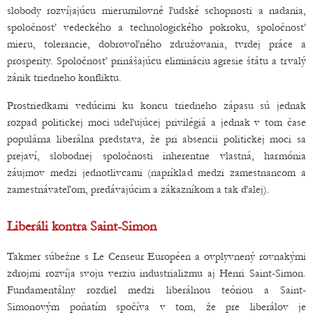
slobody rozvíjajúcu mierumilovné ľudské schopnosti a nadania,
spoločnosť vedeckého a technologického pokroku, spoločnosť
mieru, tolerancie, dobrovoľného združovania, tvrdej práce a
prosperity. Spoločnosť prinášajúcu elimináciu agresie štátu a trvalý
zánik triedneho konfliktu.
Prostriedkami vedúcimi ku koncu triedneho zápasu sú jednak
rozpad politickej moci udeľujúcej privilégiá a jednak v tom čase
populárna liberálna predstava, že pri absencii politickej moci sa
prejaví, slobodnej spoločnosti inherentne vlastná, harmónia
záujmov medzi jednotlivcami (napríklad medzi zamestnancom a
zamestnávateľom, predávajúcim a zákazníkom a tak ďalej).
Liberáli kontra Saint-Simon
Takmer súbežne s Le Censeur Européen a ovplyvnený rovnakými
zdrojmi rozvíja svoju verziu industrializmu aj Henri Saint-Simon.
Fundamentálny rozdiel medzi liberálnou teóriou a Saint-
Simonovým poňatím spočíva v tom, že pre liberálov je