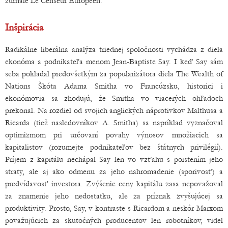
žurnále Le Censeur Européen.
Inšpirácia
Radikálne liberálna analýza triednej spoločnosti vychádza z diela
ekonóma a podnikateľa menom Jean-Baptiste Say. I keď Say sám
seba pokladal predovšetkým za popularizátora diela The Wealth of
Nations Škóta Adama Smitha vo Francúzsku, historici i
ekonómovia sa zhodujú, že Smitha vo viacerých ohľadoch
prekonal. Na rozdiel od svojich anglických náprotivkov Malthusa a
Ricarda (tiež nasledovníkov A. Smitha) sa napríklad vyznačoval
optimizmom pri určovaní povahy výnosov množiacich sa
kapitalistov (rozumejte podnikateľov bez štátnych privilégií).
Príjem z kapitálu nechápal Say len vo vzťahu s poistením jeho
straty, ale aj ako odmenu za jeho nahromadenie (sporivosť) a
predvídavosť investora. Zvýšenie ceny kapitálu zasa nepovažoval
za znamenie jeho nedostatku, ale za príznak zvyšujúcej sa
produktivity. Prosto, Say, v kontraste s Ricardom a neskôr Marxom
považujúcich za skutočných producentov len robotníkov, videl