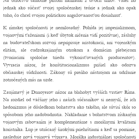
Na otroctvo samotné pritom nahliadal z dvoch uhlov. Videl ho
jednak ako súčasť svojej spoločenskej teórie a jednak ako opak
toho, čo chcel svojou politickou angažovanosťou dosiahnuť.
K rímskej spoločnosti je nemilosrdný. Pohŕda jej imperializmom,
vojnovými ťaženiami (i keď úbytok ničenia vidí pozitívne), zásluhy
na budovateľskom rozvoji nepripisuje aristokracii, ani vojenským
elitám, ale cudzokrajinným otrokom a domácim plebejcom
(tvoriacimi spoločne triedu vykorisťovaných producentov).
Vyvracia názor, že konštitucionalizmus prišiel ako odozva
občianskej súdržnosti. Zákony sú preňho nástrojom na udržanie
zotročených más na uzde.
Zaujímavý je Dunoyerov názor na blahobyt vyšších vrstiev Ríma.
Na rozdiel od väčšiny jeho i našich súčasníkov si nemyslí, že ich
hedonizmus je dôsledkom bohatstva ako takého, ale súvisí skôr so
spôsobom jeho nadobudnutia. Nakladanie s bohatstvom získaným
vojnovým rabovaním je komplementárne s morálnymi kvalitami
koristníka. Lup je utrácaný širokými priehrštiami a keď sa pominie,
nasleduje nová vojnová výprava. Morálka industriálnej spoločnosti