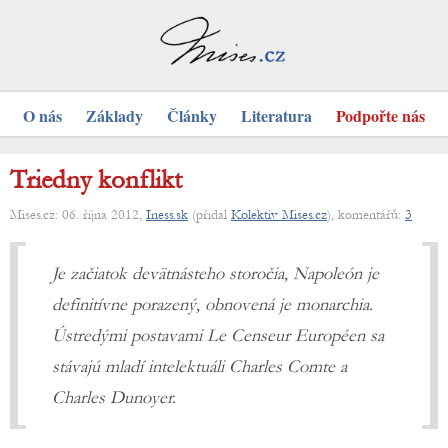
O nás
Základy
Články
Literatura
Podpořte nás
Triedny konflikt
Mises.cz: 06. října 2012,
Iness.sk
(přidal
Kolektiv Mises.cz
), komentářů:
3
Je začiatok devätnásteho storočia, Napoleón je
definitívne porazený, obnovená je monarchia.
Ústredými postavami Le Censeur Européen sa
stávajú mladí intelektuáli Charles Comte a
Charles Dunoyer.