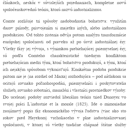
článkoch, neskôr v súvislejších pojednaniach, kompletne novú
spoločenskovednú teóriu, ktorú nazvú industrializmus.
Comte rozlišuje tri spôsoby nadobudnutia bohatstva: využitím
darov prírody, prisvojením si majetku iných, alebo industriálnou
produkciou. Od tohto zistenia odvíja potom analýzu transformácie
európskej spoločnosti od praveku až po úsvit industriálnej éry.
Všetky fázy jej vývoja, s výnimkou prebiehajúcej priemyselnej éry,
sú podľa Comteho charakteristické triednym konfliktom
prebiehajúcim medzi tými, ktorí bohatstvo produkujú, a tými, ktorí
ich nejakým spôsobom vykorisťujú. Konkrétna podoba produkcie
pritom nie je (na rozdiel od Marxa) rozhodujúca – pod nátlakom sa
ocitajú rovnako poľnohospodári, priemyselníci i poskytovatelia
služieb, rovnako robotníci, manažéri i vlastníci prostriedkov výroby.
Do ucelenej podoby rozviedol liberálnu teóriu tried Dunoyer vo
svojej práci L´industrie et la morale (1825). Ide o mimoriadne
zaujímavý popis fáz ekonomického vývoja ľudstva (viac ako sto
rokov pred Hayekom) vrcholiaceho v plne industrializovanej
spoločnosti, v ktorej sú všetky tradične chápané štátne služby