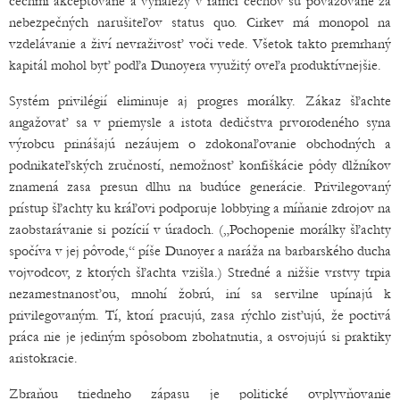
cechmi akceptované a vynálezy v rámci cechov sú považované za
nebezpečných narušiteľov status quo. Cirkev má monopol na
vzdelávanie a živí nevraživosť voči vede. Všetok takto premrhaný
kapitál mohol byť podľa Dunoyera využitý oveľa produktívnejšie.
Systém privilégií eliminuje aj progres morálky. Zákaz šľachte
angažovať sa v priemysle a istota dedičstva prvorodeného syna
výrobcu prinášajú nezáujem o zdokonaľovanie obchodných a
podnikateľských zručností, nemožnosť konfiškácie pôdy dlžníkov
znamená zasa presun dlhu na budúce generácie. Privilegovaný
prístup šľachty ku kráľovi podporuje lobbying a míňanie zdrojov na
zaobstarávanie si pozícií v úradoch. („Pochopenie morálky šľachty
spočíva v jej pôvode,“ píše Dunoyer a naráža na barbarského ducha
vojvodcov, z ktorých šľachta vzišla.) Stredné a nižšie vrstvy trpia
nezamestnanosťou, mnohí žobrú, iní sa servilne upínajú k
privilegovaným. Tí, ktorí pracujú, zasa rýchlo zisťujú, že poctivá
práca nie je jediným spôsobom zbohatnutia, a osvojujú si praktiky
aristokracie.
Zbraňou triedneho zápasu je politické ovplyvňovanie