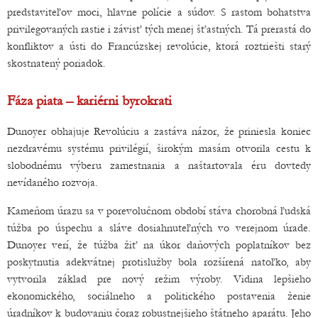
predstaviteľov moci, hlavne polície a súdov. S rastom bohatstva
privilegovaných rastie i závisť tých menej šťastných. Tá prerastá do
konfliktov a ústi do Francúzskej revolúcie, ktorá roztriešti starý
skostnatený poriadok.
Fáza piata – kariérni byrokrati
Dunoyer obhajuje Revolúciu a zastáva názor, že priniesla koniec
nezdravému systému privilégií, širokým masám otvorila cestu k
slobodnému výberu zamestnania a naštartovala éru dovtedy
nevídaného rozvoja.
Kameňom úrazu sa v porevolučnom období stáva chorobná ľudská
túžba po úspechu a sláve dosiahnuteľných vo verejnom úrade.
Dunoyer verí, že túžba žiť na úkor daňových poplatníkov bez
poskytnutia adekvátnej protislužby bola rozšírená natoľko, aby
vytvorila základ pre nový režim výroby. Vidina lepšieho
ekonomického, sociálneho a politického postavenia ženie
úradníkov k budovaniu čoraz robustnejšieho štátneho aparátu. Jeho