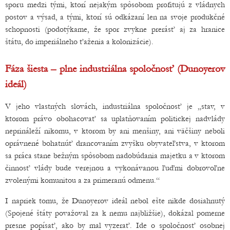
sporu medzi tými, ktorí nejakým spôsobom profitujú z vládnych
postov a výsad, a tými, ktorí sú odkázaní len na svoje produkčné
schopnosti (podotýkame, že spor zvykne prerásť aj za hranice
štátu, do imperiálneho ťaženia a kolonizácie).
Fáza šiesta – plne industriálna spoločnosť (Dunoyerov
ideál)
V jeho vlastných slovách, industriálna spoločnosť je „stav, v
ktorom právo obohacovať sa uplatňovaním politickej nadvlády
neprináleží nikomu, v ktorom by ani menšiny, ani väčšiny neboli
oprávnené bohatnúť drancovaním zvyšku obyvateľstva, v ktorom
sa práca stane bežným spôsobom nadobúdania majetku a v ktorom
činnosť vlády bude verejnou a vykonávanou ľuďmi dobrovoľne
zvolenými komunitou a za primeranú odmenu.“
I napriek tomu, že Dunoyerov ideál nebol ešte nikde dosiahnutý
(Spojené štáty považoval za k nemu najbližšie), dokázal pomerne
presne popísať, ako by mal vyzerať. Ide o spoločnosť osobnej