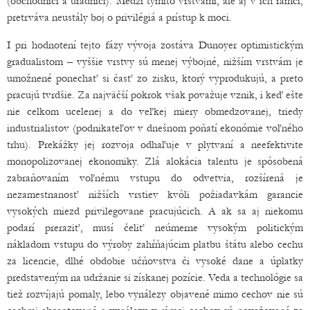
(obchodníci a úradníci). Medzi týmito vrstvami, ale aj v ich rámci,
pretrváva neustály boj o privilégiá a prístup k moci.
I pri hodnotení tejto fázy vývoja zostáva Dunoyer optimistickým
gradualistom – vyššie vrstvy sú menej výbojné, nižším vrstvám je
umožnené ponechať si časť zo zisku, ktorý vyprodukujú, a preto
pracujú tvrdšie. Za najväčší pokrok však považuje vznik, i keď ešte
nie celkom ucelenej a do veľkej miery obmedzovanej, triedy
industrialistov (podnikateľov v dnešnom poňatí ekonómie voľného
trhu). Prekážky jej rozvoja odhaľuje v plytvaní a neefektivite
monopolizovanej ekonomiky. Zlá alokácia talentu je spôsobená
zabraňovaním voľnému vstupu do odvetvia, rozšírená je
nezamestnanosť nižších vrstiev kvôli požiadavkám garancie
vysokých miezd privilegovane pracujúcich. A ak sa aj niekomu
podarí preraziť, musí čeliť neúmerne vysokým politickým
nákladom vstupu do výroby zahŕňajúcim platbu štátu alebo cechu
za licencie, dlhé obdobie učňovstva či vysoké dane a úplatky
predstaveným na udržanie si získanej pozície. Veda a technológie sa
tiež rozvíjajú pomaly, lebo vynálezy objavené mimo cechov nie sú