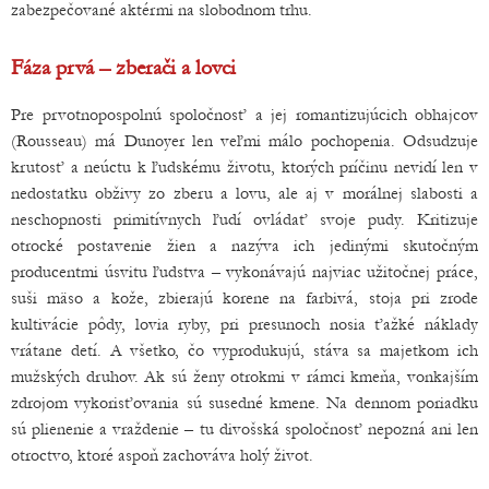
zabezpečované aktérmi na slobodnom trhu.
Fáza prvá – zberači a lovci
Pre prvotnopospolnú spoločnosť a jej romantizujúcich obhajcov
(Rousseau) má Dunoyer len veľmi málo pochopenia. Odsudzuje
krutosť a neúctu k ľudskému životu, ktorých príčinu nevidí len v
nedostatku obživy zo zberu a lovu, ale aj v morálnej slabosti a
neschopnosti primitívnych ľudí ovládať svoje pudy. Kritizuje
otrocké postavenie žien a nazýva ich jedinými skutočným
producentmi úsvitu ľudstva – vykonávajú najviac užitočnej práce,
suši mäso a kože, zbierajú korene na farbivá, stoja pri zrode
kultivácie pôdy, lovia ryby, pri presunoch nosia ťažké náklady
vrátane detí. A všetko, čo vyprodukujú, stáva sa majetkom ich
mužských druhov. Ak sú ženy otrokmi v rámci kmeňa, vonkajším
zdrojom vykorisťovania sú susedné kmene. Na dennom poriadku
sú plienenie a vraždenie – tu divošská spoločnosť nepozná ani len
otroctvo, ktoré aspoň zachováva holý život.