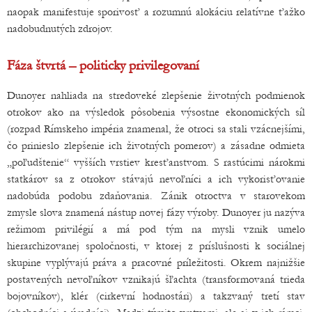
naopak manifestuje sporivosť a rozumnú alokáciu relatívne ťažko
nadobudnutých zdrojov.
Fáza štvrtá – politicky privilegovaní
Dunoyer nahliada na stredoveké zlepšenie životných podmienok
otrokov ako na výsledok pôsobenia výsostne ekonomických síl
(rozpad Rímskeho impéria znamenal, že otroci sa stali vzácnejšími,
čo prinieslo zlepšenie ich životných pomerov) a zásadne odmieta
„poľudštenie“ vyšších vrstiev kresťanstvom. S rastúcimi nárokmi
statkárov sa z otrokov stávajú nevoľníci a ich vykorisťovanie
nadobúda podobu zdaňovania. Zánik otroctva v starovekom
zmysle slova znamená nástup novej fázy výroby. Dunoyer ju nazýva
režimom privilégií a má pod tým na mysli vznik umelo
hierarchizovanej spoločnosti, v ktorej z príslušnosti k sociálnej
skupine vyplývajú práva a pracovné príležitosti. Okrem najnižšie
postavených nevoľníkov vznikajú šľachta (transformovaná trieda
bojovníkov), klér (cirkevní hodnostári) a takzvaný tretí stav