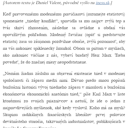
[Autorem textu je Daniel Valent, původně vyšlo na
iness.sk
.]
Keď pravovernému modernému pravičiarovi (rozumejte etatistovi)
spomeniete „triedny konflikt“, spravidla sa mu najprv zvýši tep a
tvár skriví zhnusením, následne sa ovládne a obdarí vás
opovržlivým pohľadom. Moderný ľavičiar (opäť si predstavujte
etatistu) zasa so záujmom pozdvihne obočie, zvýši pozornosť, aby
na vás nakoniec spiklenecky žmurkol. Obom sa pritom v mysliach,
ako nakoniec väčšine z nás, vybaví bradatý Herr Marx. Treba
povedať, že do značnej miery neopodstatnene.
„Nemám žiadnu zásluhu na objavení existencie tried v modernej
spoločnosti či zápasu medzi nimi. Dávno predo mnou popísali
buržoázni historici vývoj triedneho zápasu v minulosti a buržoázni
ekonómovia ekonomickú anatómiu tried,“ píše Karl Marx v liste
ktorémusi zo svojich priaznivcov a netuší, že ide o jednu z
najpravdivejších myšlienok, aké kedy vyslovil. Koho má na mysli?
Skupinu radikálnych francúzskych liberálov prvej polovice
devätnásteho storočia, takzvaných industrialistov, publikujúcich v