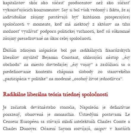
kapitalistov skôr ako súčasť producentov než ako súčasť
vykorisťujúcich konzumentov. Say si bol však vedomý i faktu, že aj
individuálne záujmy prestávajú byť kritériom prosperujúcej
spoločnosti v momente, keď má niektorý z aktérov na trhu
možnosť využívať podporu politickej vrchnosti, keď sú súkromné
záujmy presadzované na úkor celej spoločnosti.
Ďalším zdrojom inšpirácie bol pre radikálnych francúzskych
liberálov mysliteľ Bejamin Constant, ohlasujúci nástup „éry
obchodu“ na miesto dovtedajšej „éry vojny“ a zaslúžiaci sa o
predefinovanie kontextu chápania slobody zo starovekého
„participácia v politike“ na moderné „osobný život jednotlivca“.
Radikálne liberálna teória triednej spoločnosti
Je začiatok devätnásteho storočia, Napoleón je definitívne
porazený, obnovená je monarchia. Ústredými postavami Le
Censeur Européen sa stávajú mladí intelektuáli Charles Comte a
Charles Dunoyer. Očarení Sayom rozvíjajú, najprv v kratších