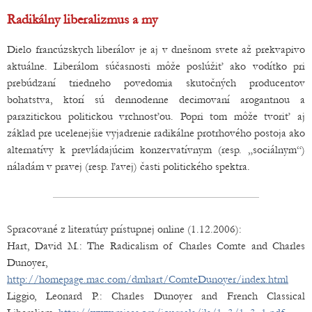
Radikálny liberalizmus a my
Dielo francúzskych liberálov je aj v dnešnom svete až prekvapivo
aktuálne. Liberálom súčasnosti môže poslúžiť ako vodítko pri
prebúdzaní triedneho povedomia skutočných producentov
bohatstva, ktorí sú dennodenne decimovaní arogantnou a
parazitickou politickou vrchnosťou. Popri tom môže tvoriť aj
základ pre ucelenejšie vyjadrenie radikálne protrhového postoja ako
alternatívy k prevládajúcim konzervatívnym (resp. „sociálnym“)
náladám v pravej (resp. ľavej) časti politického spektra.
Spracované z literatúry prístupnej online (1.12.2006):
Hart, David M.: The Radicalism of Charles Comte and Charles
Dunoyer,
http://homepage.mac.com/dmhart/ComteDunoyer/index.html
Liggio, Leonard P.: Charles Dunoyer and French Classical