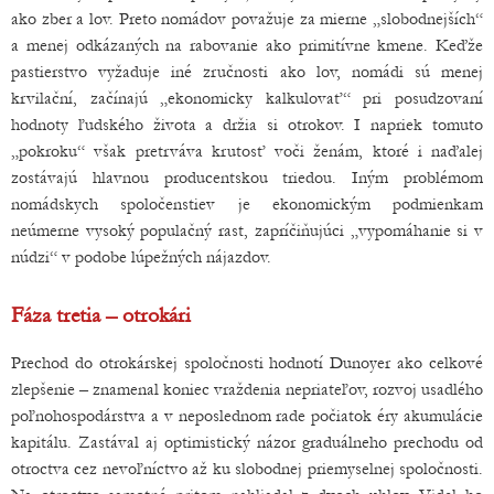
ako zber a lov. Preto nomádov považuje za mierne „slobodnejších“
a menej odkázaných na rabovanie ako primitívne kmene. Keďže
pastierstvo vyžaduje iné zručnosti ako lov, nomádi sú menej
krvilační, začínajú „ekonomicky kalkulovať“ pri posudzovaní
hodnoty ľudského života a držia si otrokov. I napriek tomuto
„pokroku“ však pretrváva krutosť voči ženám, ktoré i naďalej
zostávajú hlavnou producentskou triedou. Iným problémom
nomádskych spoločenstiev je ekonomickým podmienkam
neúmerne vysoký populačný rast, zapríčiňujúci „vypomáhanie si v
núdzi“ v podobe lúpežných nájazdov.
Fáza tretia – otrokári
Prechod do otrokárskej spoločnosti hodnotí Dunoyer ako celkové
zlepšenie – znamenal koniec vraždenia nepriateľov, rozvoj usadlého
poľnohospodárstva a v neposlednom rade počiatok éry akumulácie
kapitálu. Zastával aj optimistický názor graduálneho prechodu od
otroctva cez nevoľníctvo až ku slobodnej priemyselnej spoločnosti.