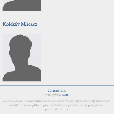
Kolektiv Mises.cz
Mises.cz
,
2026
Web vytvořil
Urza
.
Cílem Mises.cz je ekonomická osvěta veřejnosti; uvítáme, když naše texty budete šířit.
Souhlas s šířením platí jen pro naše texty; pro převzaté články platí pravidla
původního zdroje.