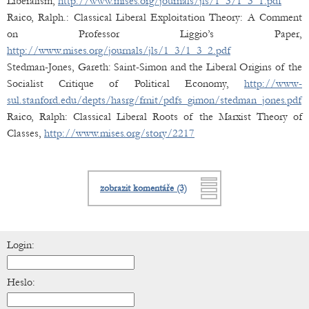
Liberalism,
http://www.mises.org/journals/jls/1_3/1_3_1.pdf
Raico, Ralph.: Classical Liberal Exploitation Theory: A Comment
on Professor Liggio’s Paper,
http://www.mises.org/journals/jls/1_3/1_3_2.pdf
Stedman-Jones, Gareth: Saint-Simon and the Liberal Origins of the
Socialist Critique of Political Economy,
http://www-
sul.stanford.edu/depts/hasrg/frnit/pdfs_gimon/stedman_jones.pdf
Raico, Ralph: Classical Liberal Roots of the Marxist Theory of
Classes,
http://www.mises.org/story/2217
zobrazit komentáře (3)
Login:
Heslo: