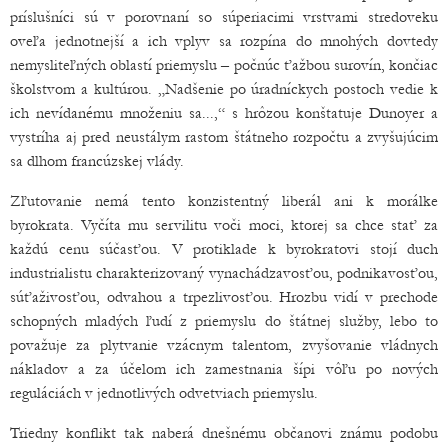
príslušníci sú v porovnaní so súperiacimi vrstvami stredoveku
oveľa jednotnejší a ich vplyv sa rozpína do mnohých dovtedy
nemysliteľných oblastí priemyslu – počnúc ťažbou surovín, končiac
školstvom a kultúrou. „Nadšenie po úradníckych postoch vedie k
ich nevídanému množeniu sa...,“ s hrôzou konštatuje Dunoyer a
vystríha aj pred neustálym rastom štátneho rozpočtu a zvyšujúcim
sa dlhom francúzskej vlády.
Zľutovanie nemá tento konzistentný liberál ani k morálke
byrokrata. Vyčíta mu servilitu voči moci, ktorej sa chce stať za
každú cenu súčasťou. V protiklade k byrokratovi stojí duch
industrialistu charakterizovaný vynachádzavosťou, podnikavosťou,
súťaživosťou, odvahou a trpezlivosťou. Hrozbu vidí v prechode
schopných mladých ľudí z priemyslu do štátnej služby, lebo to
považuje za plytvanie vzácnym talentom, zvyšovanie vládnych
nákladov a za účelom ich zamestnania šípi vôľu po nových
reguláciách v jednotlivých odvetviach priemyslu.
Triedny konflikt tak naberá dnešnému občanovi známu podobu