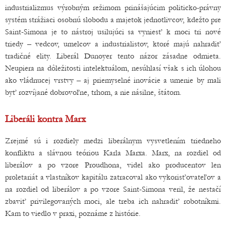
industrializmus výrobným režimom prinášajúcim politicko-právny
systém strážiaci osobnú slobodu a majetok jednotlivcov, kdežto pre
Saint-Simona je to nástroj usilujúci sa vyniesť k moci tri nové
triedy – vedcov, umelcov a industrialistov, ktoré majú nahradiť
tradičné elity. Liberál Dunoyer tento názor zásadne odmieta.
Neupiera na dôležitosti intelektuálom, nesúhlasí však s ich úlohou
ako vládnucej vrstvy – aj priemyselné inovácie a umenie by mali
byť rozvíjané dobrovoľne, trhom, a nie násilne, štátom.
Liberáli kontra Marx
Zrejmé sú i rozdiely medzi liberálnym vysvetlením triedneho
konfliktu a slávnou teóriou Karla Marxa. Marx, na rozdiel od
liberálov a po vzore Proudhona, videl ako producentov len
proletariát a vlastníkov kapitálu zatracoval ako vykorisťovateľov a
na rozdiel od liberálov a po vzore Saint-Simona veril, že nestačí
zbaviť privilegovaných moci, ale treba ich nahradiť robotníkmi.
Kam to viedlo v praxi, poznáme z histórie.