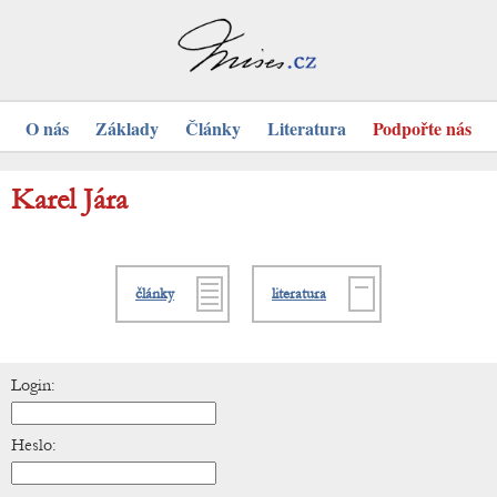
O nás
Základy
Články
Literatura
Podpořte nás
Karel Jára
články
literatura
Login:
Heslo: