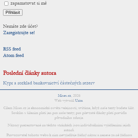
zapamatovat si mě
Nemáte zde účet?
Zaregistrujte se!
RSS feed
Atom feed
Poslední články autora
Kypr a rozklad bankovnictví částečných rezerv
Mises.cz
,
2026
Web vytvořil
Urza
.
Cílem Mises.cz je ekonomická osvěta veřejnosti; uvítáme, když naše texty budete šířit.
Souhlas s šířením platí jen pro naše texty; pro převzaté články platí pravidla
původního zdroje.
Názory prezentované na těchto stránkách jsou individuálními vyjádřeními jejich
autorů.
Provozovatel tohoto webu k nim nevyjadřuje žádný názor a nenese za ně žádnou