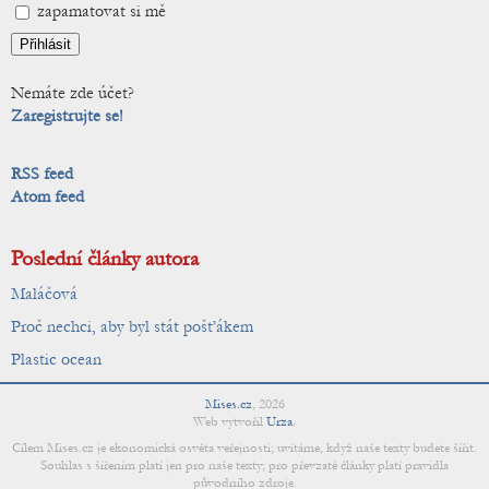
zapamatovat si mě
Nemáte zde účet?
Zaregistrujte se!
RSS feed
Atom feed
Poslední články autora
Maláčová
Proč nechci, aby byl stát pošťákem
Plastic ocean
Mises.cz
,
2026
Web vytvořil
Urza
.
Cílem Mises.cz je ekonomická osvěta veřejnosti; uvítáme, když naše texty budete šířit.
Souhlas s šířením platí jen pro naše texty; pro převzaté články platí pravidla
původního zdroje.