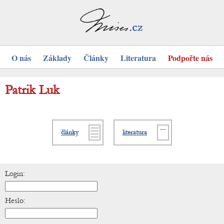
O nás
Základy
Články
Literatura
Podpořte nás
Patrik Luk
články
literatura
Login:
Heslo: