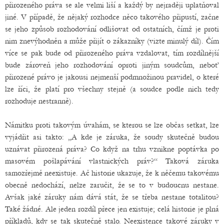
přirozeného práva se ale velmi liší a každý by nejraději uplatňoval
jiné. V případě, že nějaký rozhodce něco takového připustí, začne
se jeho způsob rozhodování odlišovat od ostatních, čímž je proti
nim znevýhodněn a může přijít o zákazníky (vizte minulý díl). Čím
více se pak bude od přirozeného práva vzdalovat, tím rozdílnější
bude zároveň jeho rozhodování oproti jiným soudcům, neboť
přirozené právo je jakousi nejmenší podmnožinou pravidel, o které
lze říci, že platí pro všechny stejně (a soudce podle nich tedy
rozhoduje nestranně).
Námitku proti takovým úvahám, se kterou se lze občas setkat, lze
vyjádřit asi takto: „A kde je záruka, že soudy skutečně budou
uznávat přirozená práva? Co když na trhu vznikne poptávka po
masovém pošlapávání vlastnických práv?“ Taková záruka
samozřejmě neexistuje. Ač historie ukazuje, že k něčemu takovému
obecně nedochází, nelze zaručit, že se to v budoucnu nestane.
Avšak jaké záruky nám dává stát, že se třeba nestane totalitou?
Také žádné. Ale jeden rozdíl přece jen existuje; celá historie je plná
příkladů, kdy se tak skutečně stalo. Neexistence takové záruky v