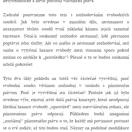
nesystematické a navíc porušují vlastnická práva.
Zadruhé porovnejme tuto tezi s rozhodováním svobodných
soudců. Jak bylo uvedeno v minulém dílu, nestrannost a
nezaujatost těchto soudů tvoří základní kámen jejich samotné
existence. Není-li soukromý rozhodce nestranný, lidé přestanou
poptávat jeho služby. Ale co jiného je nestranné rozhodování, než
snaha o vytyčení hranice svobody mezi stranami sporu pokud
možno co nejblíže k „prostředku“? Přesně o to se budou soukromí
arbitři pokoušet.
Tyto dva úhly pohledu na tutéž věc částečně vysvětlují, proč
svobodní soudci většinou rozhodují v souladu s přirozeným
právem. Proč je vysvětlení jen částečné? Protože jak již bylo
uvedeno výše, existují ještě další právní koncepty, které neodporují
hledání hranice svobody „uprostřed“ mezi znesvářenými jedinci, ale
přirozenému právu odporují. Příkladem budiž imaginární
„rozšíření“ přirozeného práva o to, že každý má povinnost postarat
se o své rodiče, až tito budou staří. Názory na podobné modifikace