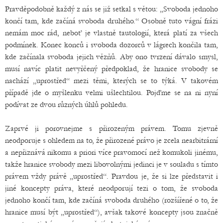
Pravděpodobně každý z nás se již setkal s větou: „Svoboda jednoho
končí tam, kde začíná svoboda druhého.“ Osobně tuto vágní frázi
nemám moc rád, neboť je vlastně tautologií, která platí za všech
podmínek. Konec konců i svoboda dozorců v lágrech končila tam,
kde začínala svoboda jejich vězňů. Aby ono tvrzení dávalo smysl,
musí navíc platit nevyřčený předpoklad, že hranice svobody se
nachází „uprostřed“ mezi těmi, kterých se to týká. V takovém
případě jde o myšlenku velmi ušlechtilou. Pojďme se na ni nyní
podívat ze dvou různých úhlů pohledu.
Zaprvé ji porovnejme s přirozeným právem. Tomu zjevně
neodporuje s ohledem na to, že přirozené právo je zcela nearbitrární
a nepřiznává nikomu a priori více pravomocí než komukoli jinému,
takže hranice svobody mezi libovolnými jedinci je v souladu s tímto
právem vždy právě „uprostřed“. Pravdou je, že si lze představit i
jiné koncepty práva, které neodporují tezi o tom, že svoboda
jednoho končí tam, kde začíná svoboda druhého (rozšířené o to, že
hranice musí být „uprostřed“), avšak takové koncepty jsou značně