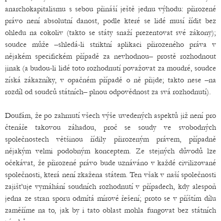
anarchokapitalismu s sebou přináší ještě jednu výhodu: přirozené
právo není absolutní danost, podle které se lidé musí řídit bez
ohledu na cokoliv (takto se státy snaží prezentovat své zákony);
soudce může –shledá-li striktní aplikaci přirozeného práva v
nějakém specifickém případě za nevhodnou– prostě rozhodnout
jinak (a budou-li lidé toto rozhodnutí považovat za moudré, soudce
získá zákazníky, v opačném případě o ně přijde; takto nese –na
rozdíl od soudců státních– plnou odpovědnost za svá rozhodnutí).
Doufám, že po zahrnutí všech výše uvedených aspektů již není pro
čtenáře takovou záhadou, proč se soudy ve svobodných
společnostech většinou řídily přirozeným právem, případně
nějakým velmi podobným konceptem. Ze stejných důvodů lze
očekávat, že přirozené právo bude uznáváno v každé civilizované
společnosti, která není zkažena státem. Ten však v naší společnosti
zajišťuje vymáhání soudních rozhodnutí v případech, kdy alespoň
jedna ze stran sporu odmítá mírové řešení; proto se v příštím dílu
zaměříme na to, jak by i tato oblast mohla fungovat bez státních