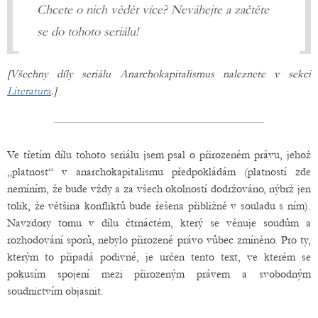
Chcete o nich vědět více? Neváhejte a začtěte
se do tohoto seriálu!
[Všechny díly seriálu Anarchokapitalismus naleznete v sekci
Literatura
.]
Ve třetím dílu tohoto seriálu jsem psal o přirozeném právu, jehož
„platnost“ v anarchokapitalismu předpokládám (platností zde
nemíním, že bude vždy a za všech okolností dodržováno, nýbrž jen
tolik, že většina konfliktů bude řešena přibližně v souladu s ním).
Navzdory tomu v dílu čtrnáctém, který se věnuje soudům a
rozhodování sporů, nebylo přirozené právo vůbec zmíněno. Pro ty,
kterým to připadá podivné, je určen tento text, ve kterém se
pokusím spojení mezi přirozeným právem a svobodným
soudnictvím objasnit.