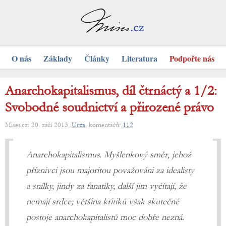
O nás
Základy
Články
Literatura
Podpořte nás
Anarchokapitalismus, díl čtrnáctý a 1/2:
Svobodné soudnictví a přirozené právo
Mises.cz: 20. září 2013,
Urza
, komentářů:
112
Anarchokapitalismus. Myšlenkový směr, jehož
příznivci jsou majoritou považováni za idealisty
a snílky, jindy za fanatiky, další jim vyčítají, že
nemají srdce; většina kritiků však skutečné
postoje anarchokapitalistů moc dobře nezná.