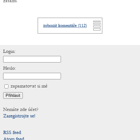
zásahů.
zobrazit komentáře (112)
Login:
Heslo:
zapamatovat si mě
Nemáte zde účet?
Zaregistrujte se!
RSS feed
Atom feed