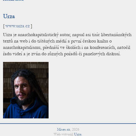
Urza
[
www.urza.cz
]
Urza je anarchokapitalistický autor; napsal asi tisíc libertariánských
textů na web i do tištěných médií a první českou knihu o
anarchokapitalismu, přednáší ve školách i na konferencích, natočil
řadu videí a je zván do různých pořadů či panelových diskusí.
Mises.cz
,
2026
Web vytvořil
Urza
.