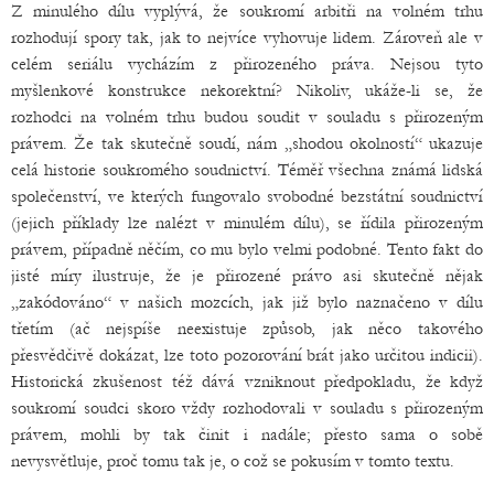
Z minulého dílu vyplývá, že soukromí arbitři na volném trhu
rozhodují spory tak, jak to nejvíce vyhovuje lidem. Zároveň ale v
celém seriálu vycházím z přirozeného práva. Nejsou tyto
myšlenkové konstrukce nekorektní? Nikoliv, ukáže-li se, že
rozhodci na volném trhu budou soudit v souladu s přirozeným
právem. Že tak skutečně soudí, nám „shodou okolností“ ukazuje
celá historie soukromého soudnictví. Téměř všechna známá lidská
společenství, ve kterých fungovalo svobodné bezstátní soudnictví
(jejich příklady lze nalézt v minulém dílu), se řídila přirozeným
právem, případně něčím, co mu bylo velmi podobné. Tento fakt do
jisté míry ilustruje, že je přirozené právo asi skutečně nějak
„zakódováno“ v našich mozcích, jak již bylo naznačeno v dílu
třetím (ač nejspíše neexistuje způsob, jak něco takového
přesvědčivě dokázat, lze toto pozorování brát jako určitou indicii).
Historická zkušenost též dává vzniknout předpokladu, že když
soukromí soudci skoro vždy rozhodovali v souladu s přirozeným
právem, mohli by tak činit i nadále; přesto sama o sobě
nevysvětluje, proč tomu tak je, o což se pokusím v tomto textu.