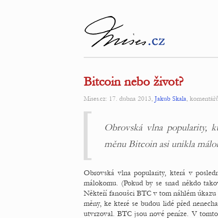
Bitcoin nebo život?
Mises.cz: 17. dubna 2013,
Jakub Skala
, komentář
Obrovská vlna popularity, k
měnu Bitcoin asi unikla mál
Obrovská vlna popularity, která v posled
málokomu. (Pokud by se snad někdo takov
Někteří fanoušci BTC v tom náhlém úkazu o
měny, ke které se budou lidé před nenecha
utvrzoval. BTC jsou nové peníze. V tomto