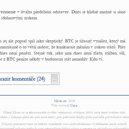
 vezmeme v úvahu předchozí odstavec. Dnes je klidně možné si ráno
% (dolarovým) ziskem.
 jej ale popsal spíš jako skeptický. BTC je úžasný vynález, který má
amozřejmě o to větší radost, že konkuruje měnám v rukou států. Přes
es není penězi. Stejně tak, jako jimi dnes není zlato, stříbro, sůl,
 se z BTC peníze někdy v budoucnu stát nemohly. Kdo ví.
razit komentáře (24)
Mises.cz
,
2026
Web vytvořil
Urza
.
Cílem Mises.cz je ekonomická osvěta veřejnosti; uvítáme, když naše texty budete šířit.
uhlas s šířením platí jen pro naše texty; pro převzaté články platí pravidla původního zdro
Názory prezentované na těchto stránkách jsou individuálními vyjádřeními jejich autorů.
vozovatel tohoto webu k nim nevyjadřuje žádný názor a nenese za ně žádnou odpovědn