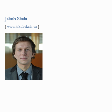
Jakub Skala
[
www.jakubskala.cz
]