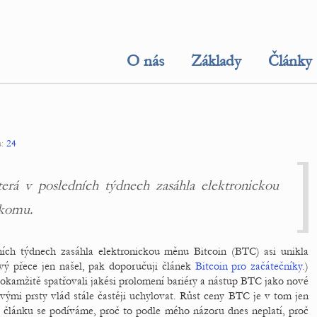
O nás
Základy
Články
ů:
24
terá v posledních týdnech zasáhla elektronickou
okomu.
ních týdnech zasáhla elektronickou měnu Bitcoin (BTC) asi unikla
ý přece jen našel, pak doporučuji článek
Bitcoin pro začátečníky
.)
kamžitě spatřovali jakési prolomení bariéry a nástup BTC jako nové
vými prsty vlád stále častěji uchylovat. Růst ceny BTC je v tom jen
 článku se podíváme, proč to podle mého názoru dnes neplatí, proč