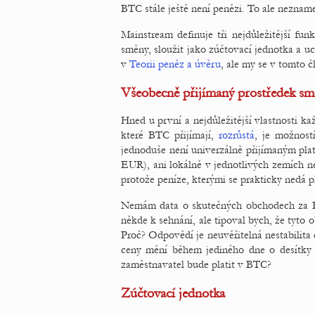
BTC stále ještě není penězi. To ale nezna
Mainstream definuje tři nejdůležitější fu
směny, sloužit jako zúčtovací jednotka a 
v
Teorii peněz a úvěru
, ale my se v tomto 
Všeobecně přijímaný prostředek sm
Hned u první a nejdůležitější vlastnosti k
které BTC přijímají,
rozrůstá
, je možnost
jednoduše není univerzálně přijímaným pla
EUR), ani lokálně v jednotlivých zemích ne
protože peníze, kterými se prakticky nedá pl
Nemám data o skutečných obchodech za BTC
někde k sehnání, ale tipoval bych, že tyto
Proč? Odpovědí je neuvěřitelná nestabilit
ceny mění během jediného dne o desítky 
zaměstnavatel bude platit v BTC?
Zúčtovací jednotka