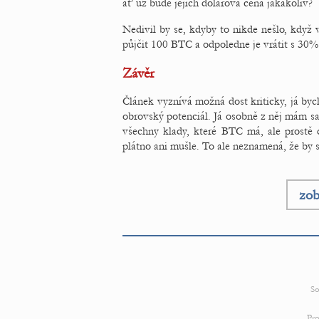
ať už bude jejich dolarová cena jakákoliv?
Nedivil by se, kdyby to nikde nešlo, když
půjčit 100 BTC a odpoledne je vrátit s 30
Závěr
Článek vyznívá možná dost kriticky, já bych
obrovský potenciál. Já osobně z něj mám s
všechny klady, které BTC má, ale prostě dn
plátno ani mušle. To ale neznamená, že by
zob
So
Pro