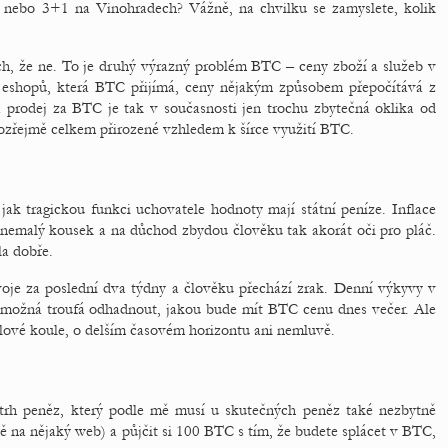
tu nebo 3+1 na Vinohradech? Vážně, na chvilku se zamyslete, kolik
h, že ne. To je druhý výrazný problém BTC – ceny zboží a služeb v
a eshopů, která BTC přijímá, ceny nějakým způsobem přepočítává z
 prodej za BTC je tak v současnosti jen trochu zbytečná oklika od
ozřejmě celkem přirozené vzhledem k šírce využití BTC.
jak tragickou funkci uchovatele hodnoty mají státní peníze. Inflace
 nemalý kousek a na důchod zbydou člověku tak akorát oči pro pláč.
la dobře.
oje za poslední dva týdny a člověku přechází zrak. Denní výkyvy v
i možná troufá odhadnout, jakou bude mít BTC cenu dnes večer. Ale
álové koule, o delším časovém horizontu ani nemluvě.
 trh peněz, který podle mě musí u skutečných peněz také nezbytně
ě na nějaký web) a půjčit si 100 BTC s tím, že budete splácet v BTC,