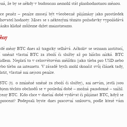
mená, že by se někdy v budoucnu nemohl stát plnohodnotnou měnou.
nkce peněz – peníze musejí být všeobecně přijímány jako prostředek
uchovatel hodnoty. Mises se s některými těmito požadavky vypořádává
článku klidně můžeme držet mainstreamu.
ěny
aždé měny BTC dnes až tragicky selhává. Ačkoliv se seznam institucí,
í směnit vlastní BTC za zboží či služby až po hříchu nízká. BTC
tidlem. Neplatí to v celosvětovém měřítku (jako třeba pro USD nebo
bo třeba na internetu. V zásadě bych mohl skončit svůj článek tady,
atit, vlastně ani nejsou peníze.
 (tj. o zmíněné směně za zboží či služby), ani nevím, jestli jsou
 objem těchto obchodů se v poslední době – možná paradoxně – snížil.
a ceny BTC. Kdo chce v dnešní době vydávat či přijímat BTC, když se
procent? Podepsali byste dnes pracovní smlouvu, podle které vám