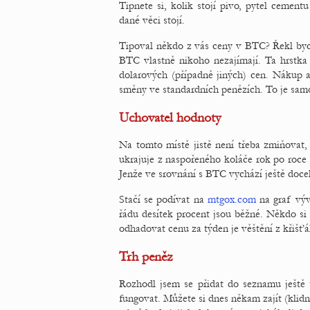
Tipnete si, kolik stojí pivo, pytel cemen
dané věci stojí.
Tipoval někdo z vás ceny v BTC? Řekl byc
BTC vlastně nikoho nezajímají. Ta hrstk
dolarových (případně jiných) cen. Nákup a
směny ve standardních penězích. To je sam
Uchovatel hodnoty
Na tomto místě jistě není třeba zmiňovat, 
ukrajuje z naspořeného koláče rok po roce
Jenže ve srovnání s BTC vychází ještě doce
Stačí se podívat na
mtgox.com
na graf výv
řádu desítek procent jsou běžné. Někdo s
odhadovat cenu za týden je věštění z křišť
Trh peněz
Rozhodl jsem se přidat do seznamu ještě
fungovat. Můžete si dnes někam zajít (klidn