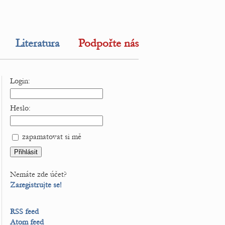
Literatura
Podpořte nás
Login:
Heslo:
zapamatovat si mě
Nemáte zde účet?
Zaregistrujte se!
RSS feed
Atom feed