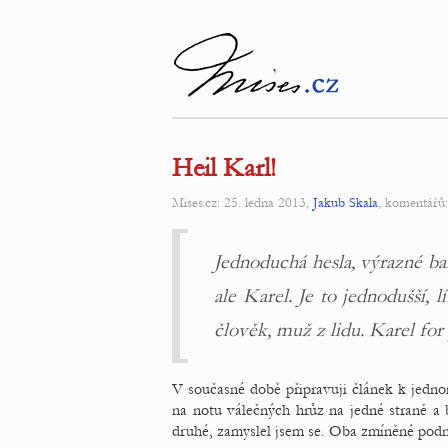
Heil Karl!
Mises.cz: 25. ledna 2013,
Jakub Skala
, komentářů
Jednoduchá hesla, výrazné b
ale Karel. Je to jednodušší, 
člověk, muž z lidu. Karel for 
V současné době připravuji článek k jedno
na notu válečných hrůz na jedné straně a
druhé, zamyslel jsem se. Oba zmíněné podně