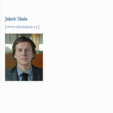
Jakub Skala
[
www.jakubskala.cz
]