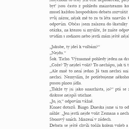
byť jsou často z pohledu mainstreamu kon
musel každou hospodskou debatu rozvrátit
svůj názor, nějak mě to za ta léta unavilo
odpovím. Občas jsem zařazen do škatulky b
otázka, na kterou si myslíte, že znáte odp
uvidím s rodinou nebo jestli mám ještě něj
„Jakube, ty jdeš k volbám?“
„Nejdu.“
Šok. Ticho. Významné pohledy jeden na dr
„Cože? Ty nejdeš volit? To nechápu, jak ti 
„Ale mně to není jedno. Já tam nechci ani
nechci. Nemyslím, že potřebujeme někoho
pusou plnou jídla.
„Takže ty jsi jako anarchista, jo?“ ptá s
diskuse nejspíš utichne.
„Jo, jo,“ odpovím vážně.
Konec dotazů. Bingo. Dneska jsme si to odb
náhle: „Jen jestli nejde volit Zemana a nechc
Sborový smích. Mrazení v zádech.
Debata se ještě chvíli točila kolem voleb