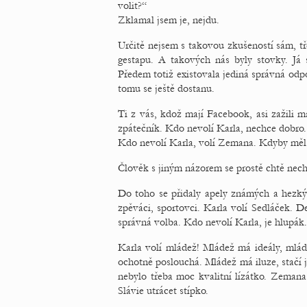
volit?“
Zklamal jsem je, nejdu.
Určitě nejsem s takovou zkušeností sám, t
gestapu. A takových nás byly stovky. Já 
Předem totiž existovala jediná správná odp
tomu se ještě dostanu.
Ti z vás, kdož mají Facebook, asi zažili ma
zpátečník. Kdo nevolí Karla, nechce dobro.
Kdo nevolí Karla, volí Zemana. Kdyby měl 
Člověk s jiným názorem se prostě chtě necht
Do toho se přidaly apely známých a hezkých
zpěváci, sportovci. Karla volí Sedláček. De
správná volba. Kdo nevolí Karla, je hlupák.
Karla volí mládež! Mládež má ideály, mlád
ochotně poslouchá. Mládež má iluze, stačí 
nebylo třeba moc kvalitní lízátko. Zemana 
Slávie utrácet stípko.