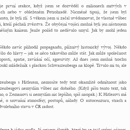
oje první reakce, když jsem se dozvěděl o milionech mrtvých v
tách nebo v obleženém Petrohradě. Nicméně tipuji, že jsem byl
roto, že byli zlí. S věkem jsem si začal uvědomovat, že vlastně vůbec
i, kteří páchali zvěrstva. Že obyčejní vojáci možná byli jen nástrojem
ěšným knírem. Jenže pořád to nedávalo smysl. Jak by mohl jeden
ěkdo navíc přihodil propagandu, příznivý historický vývoj. Někdo
ešlo do hlavy – jak se něco takového může stát. Jak může společnost
osti, apatie, zavírání očí, agresivity. Až dnes jsem možná trochu
oukl mládežník s plackou Schwarzenberga na klopě. Trvalo mi to, ale
enberga s Hitlerem, nemusíte tedy text okamžitě odmítnout jako
rzenbergovi nemyslím vůbec nic dobrého. (Když píšu tento text, tak
no, o Zemanovi si nemyslím nic lepšího, spíš naopak.) K Hitlerovi má
iné, o srovnání atmosféry, postupů, nálady. O autocenzuru, strach a
edvolebního stavu v ČR radost.
eme k jádru pudla. Já nejsem člověk, který by se tajil svými názory,