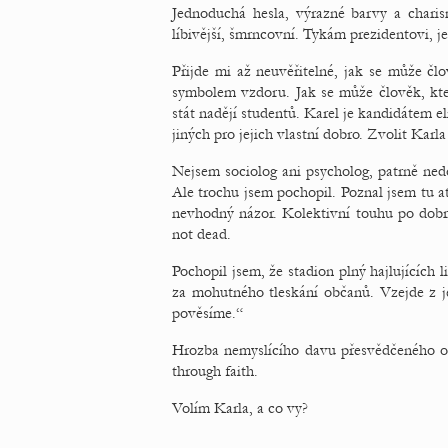
Jednoduchá hesla, výrazné barvy a charis
líbivější, šmrncovní. Tykám prezidentovi, je
Přijde mi až neuvěřitelné, jak se může člo
symbolem vzdoru. Jak se může člověk, kte
stát nadějí studentů. Karel je kandidátem e
jiných pro jejich vlastní dobro. Zvolit Karl
Nejsem sociolog ani psycholog, patrně ned
Ale trochu jsem pochopil. Poznal jsem tu 
nevhodný názor. Kolektivní touhu po dobru
not dead.
Pochopil jsem, že stadion plný hajlujících 
za mohutného tleskání občanů. Vzejde z je
pověsíme.“
Hrozba nemyslícího davu přesvědčeného o v
through faith.
Volím Karla, a co vy?