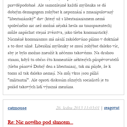
pravděpodobné. Ale samozřejmě každá myšlenka se dá
dobrým demagogem zohýbat k nepoznání a zmanipulovaný
"libertariánský" dav (který už s libertarianismem nemá
společného nic než možná nějaká hesla na transparentech)
může napáchat stejná zvěrstva, jako třeba komunistický.
Nicméně komunismus má násilí zakódováno přímo v doktríně
a to dost silně. Liberální myšlenky se musí zohýbat daleko víc,
aby je bylo možno zneužít k něčemu takovému. Na druhou
stranu, když tu občas čtu komentáře některých přispěvovatelů
(třeba pánové Dobrý den a libertarian), tak mi přijde, že k
tomu až tak daleko nemají. Na můj vkus jsou příliš
"militantní". Ale oproti diskusím různých socialistů je tu
pořád takových lidí výrazná menšina.
catmouse
26. ledna 2013 11:03:01
|
reagovat
Re: Nic nového pod sluncem...