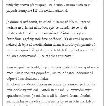
vždycky znovu překvapuje...na druhou stranu bych to v
případě kampaně KS tak nedramatizoval.
Je dobré si uvědomit, že oficiální kampaň KS militantně
vedená nebyla ani náhodou, spíš se mi zdá, že se ji její
představitelé nažili sem tam mírnit. Žádná hesla jako
"zatočíme s grázly, uděláme pořádek". Ta davová hysterie
některých byla až neoficiálním dílem jednotlivých příznivců -
proto je zajímvější otázka, proč tolik lidí myšlenku volit KS
přijalo a dobrovolně (!) se takhle aktivizovali.
Samozřejmě lze tvrdit, že jsou to jen mediálně zmanipulované
ovce, jak je teď tak populární, ale to je špatná jednoduchá
odpověd na složitou otázku.
Mnohem pravděpodobnější mi přijde, že kampaň jednoduše
byla dobře vymyšlená. Autoři kampaně KS vytvořili svým
způsobem hnutí. Je otázka jestli je taková forma vhodná,
každopádně je ale efektivní a určitě by se neuchytila, kdyby