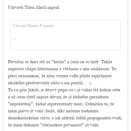
Uživatel Tibor Mach napsal:
Uživatel Martin P napsal:
...
Považuji se dnes též za "hejtra" a jsem na to hrdý. Takže
naprosto chápu libertariana a většinou s ním souhlasím. To
přeci neznamená, že zítra vezmu vidle půjdu zapíchnout
nějakého představitele státu a ani pozítří... :-).
To co píše Jakub, je děsivý popis co i já vidím též kolem sebe
a už jsem chtěl napsat dávno, že já žádného prezidenta
"nepotřebuji", žádné reprezentanty moci. Odmítám to, že
mám právo jít volit (bože, díky našemu hodnému
demokratickému státu) a jak někteří zblblí propagandou tvrdí,
že mám dokonce "občanskou povinnost" jít volit.