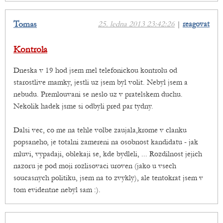
Tomas
25. ledna 2013 23:42:26
|
reagovat
Kontrola
Dneska v 19 hod jsem mel telefonickou kontrolu od
starostlive mamky, jestli uz jsem byl volit. Nebyl jsem a
nebudu. Premlouvani se neslo uz v pratelskem duchu.
Nekolik hadek jsme si odbyli pred par tydny.
Dalsi vec, co me na tehle volbe zaujala,krome v clanku
popsaneho, je totalni zamereni na osobnost kandidatu - jak
mluvi, vypadaji, oblekaji se, kde bydleli, ... Rozdilnost jejich
nazoru je pod moji rozlisovaci uroven (jako u vsech
soucasnych politiku, jsem na to zvykly), ale tentokrat jsem v
tom evidentne nebyl sam :).