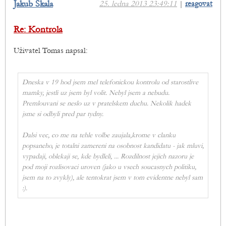
Jakub Skala
25. ledna 2013 23:49:11
|
reagovat
Re: Kontrola
Uživatel Tomas napsal:
Dneska v 19 hod jsem mel telefonickou kontrolu od starostlive
mamky, jestli uz jsem byl volit. Nebyl jsem a nebudu.
Premlouvani se neslo uz v pratelskem duchu. Nekolik hadek
jsme si odbyli pred par tydny.
Dalsi vec, co me na tehle volbe zaujala,krome v clanku
popsaneho, je totalni zamereni na osobnost kandidatu - jak mluvi,
vypadaji, oblekaji se, kde bydleli, ... Rozdilnost jejich nazoru je
pod moji rozlisovaci uroven (jako u vsech soucasnych politiku,
jsem na to zvykly), ale tentokrat jsem v tom evidentne nebyl sam
:).