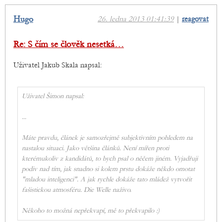
Hugo
26. ledna 2013 01:41:39
|
reagovat
Re: S čím se člověk nesetká…
Uživatel Jakub Skala napsal:
Uživatel Šimon napsal:
...
Máte pravdu, článek je samozřejmě subjektivním pohledem na
nastalou situaci. Jako většina článků. Není mířen proti
kterémukoliv z kandidátů, to bych psal o něčem jiném. Vyjadřuji
podiv nad tím, jak snadno si kolem prstu dokáže někdo omotat
"mladou inteligenci". A jak rychle dokáže tato mládež vytvořit
fašistickou atmosféru. Die Welle naživo.
Někoho to možná nepřekvapí, mě to překvapilo :)