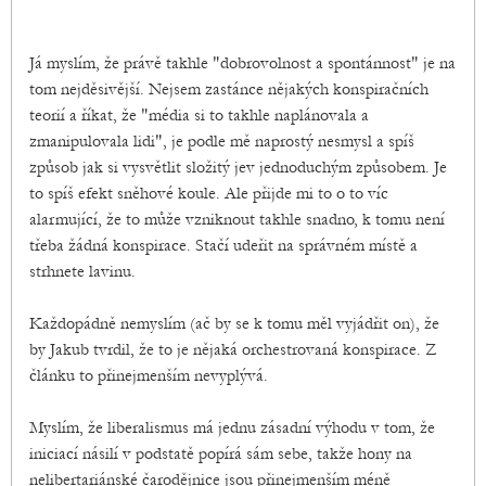
Já myslím, že právě takhle "dobrovolnost a spontánnost" je na
tom nejděsivější. Nejsem zastánce nějakých konspiračních
teorií a říkat, že "média si to takhle naplánovala a
zmanipulovala lidi", je podle mě naprostý nesmysl a spíš
způsob jak si vysvětlit složitý jev jednoduchým způsobem. Je
to spíš efekt sněhové koule. Ale přijde mi to o to víc
alarmující, že to může vzniknout takhle snadno, k tomu není
třeba žádná konspirace. Stačí udeřit na správném místě a
strhnete lavinu.
Každopádně nemyslím (ač by se k tomu měl vyjádřit on), že
by Jakub tvrdil, že to je nějaká orchestrovaná konspirace. Z
článku to přinejmenším nevyplývá.
Myslím, že liberalismus má jednu zásadní výhodu v tom, že
iniciací násilí v podstatě popírá sám sebe, takže hony na
nelibertariánské čarodějnice jsou přinejmenším méně