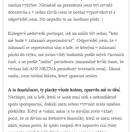
snažím vyhýbat. Nicméně na prezidenta jsem byl rovněž
dotazován a v jednu chvíli jsem se nechal vyprovokovat a
odpověděl jsem. No nepadlo to na úrodnou půdu :)
Kolegové nedovedli pochopit, jak mi může být jedno, "kdo
mě bude v zahraničí reprezentovat". Odpověděl jsem, že v
zahraničí se reprezentuji sám a lidé, se kterými v zahraničí
přijdu do styku, mě zatím vždy hodnotili podle mých vlastních
činů, a ne podle "mého" prezidenta (minimálně kvůli tomu, že
většina lidí ANI NEZNÁ prezidenty ostatních zemí). Marná
snaha, jsem totální blázen, který ignoruje realitu.
A ta fanatičnost, ty placky všude kolem, opravdu mě to děsí.
Nechápu, jak si lidé, kteří se jinak mají rádi a nekonfliktně
spolu spolupracují, dokáží mezi sebou vytvořit zcela umělou
překážku. Když je vidím, mám (a to myslím zcela vážně)
pocit, že se dívám na fotbalové fanoušky, kteří se mezi sebou
mlátí jenom proto, že spolu soupeří dva naprosto cizí týmy