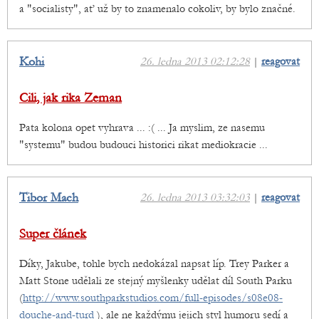
a "socialisty", ať už by to znamenalo cokoliv, by bylo značné.
Kohi
26. ledna 2013 02:12:28
|
reagovat
Cili, jak rika Zeman
Pata kolona opet vyhrava ... :( ... Ja myslim, ze nasemu
"systemu" budou budouci historici rikat mediokracie ...
Tibor Mach
26. ledna 2013 03:32:03
|
reagovat
Super článek
Díky, Jakube, tohle bych nedokázal napsat líp. Trey Parker a
Matt Stone udělali ze stejný myšlenky udělat díl South Parku
(
http://www.southparkstudios.com/full-episodes/s08e08-
douche-and-turd
), ale ne každýmu jejich styl humoru sedí a