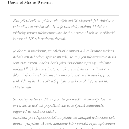
Uživatel Martin P napsal:
Zamyšlení celkem pěkné, ale nijak zvlášť objevné. Jak dokáže s
jednotlivci zamíchat síla davu je notoricky známo, i když to
vždycky znovu překvapuje...na druhou stranu bych to v případě
kampaně KS tak nedramatizoval.
Je dobré si uvědomit, že oficiální kampaň KS militantně vedená
nebyla ani náhodou, spíš se mi zdá, že se ji její představitelé nažili
sem tam mírnit. Žádná hesla jako "zatočíme s grázly, uděláme
pořádek". Ta davová hysterie některých byla až neoficiálním
dílem jednotlivých příznivců - proto je zajímvější otázka, proč
tolik lidí myšlenku volit KS přijalo a dobrovolně (!) se takhle
aktivizovali.
Samozřejmě lze tvrdit, že jsou to jen mediálně zmanipulované
ovce, jak je teď tak populární, ale to je špatná jednoduchá
odpověd na složitou otázku.
Mnohem pravděpodobnější mi přijde, že kampaň jednoduše byla
dobře vymyšlená. Autoři kampaně KS vytvořili svým způsobem