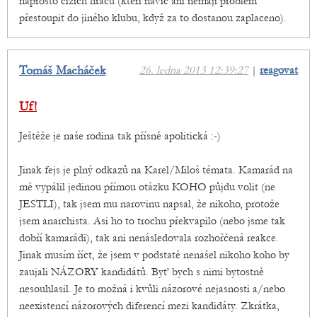
naprosto cizích hráčů (kteří navíc ani nemají problém
přestoupit do jiného klubu, když za to dostanou zaplaceno).
Tomáš Macháček
26. ledna 2013 12:39:27
|
reagovat
Uf!
Ještěže je naše rodina tak přísně apolitická :-)
Jinak fejs je plný odkazů na Karel/Miloš témata. Kamarád na
mě vypálil jedinou přímou otázku KOHO půjdu volit (ne
JESTLI), tak jsem mu narovinu napsal, že nikoho, protože
jsem anarchista. Asi ho to trochu překvapilo (nebo jsme tak
dobří kamarádi), tak ani nenásledovala rozhořčená reakce.
Jinak musím říct, že jsem v podstatě nenašel nikoho koho by
zaujali NÁZORY kandidátů. Byť bych s nimi bytostně
nesouhlasil. Je to možná i kvůli názorové nejasnosti a/nebo
neexistencí názorových diferencí mezi kandidáty. Zkrátka,