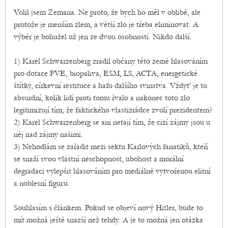
Volil jsem Zemana. Ne proto, že bych ho měl v oblibě, ale
protože je menším zlem, a větší zlo je třeba eliminovat. A
výběr je bohužel už jen ze dvou osobností. Nikdo další.
1) Karel Schwarzenberg zradil občany této země hlasováním
pro dotace FVE, biopaliva, ESM, LS, ACTA, energetické
štítky, církevní restituce a hafo dalšího svinstva. Vždyť je to
absurdní, kolik lidí proti tomu řvalo a nakonec toto zlo
legitimizují tím, že faktického vlastizrádce zvolí prezidentem?
2) Karel Schwarzenberg se ani netají tím, že cizí zájmy jsou u
něj nad zájmy našimi.
3) Nehodlám se zařadit mezi sektu Karlových fanatiků, kteří
se snaží svou vlastní neschopnost, ubohost a morální
degradaci vylepšit hlasováním pro mediálně vytvořenou elitní
a noblesní figuru.
Souhlasím s článkem. Pokud se objeví nový Hitler, bude to
mít možná ještě snazší než tehdy. A je to možná jen otázka