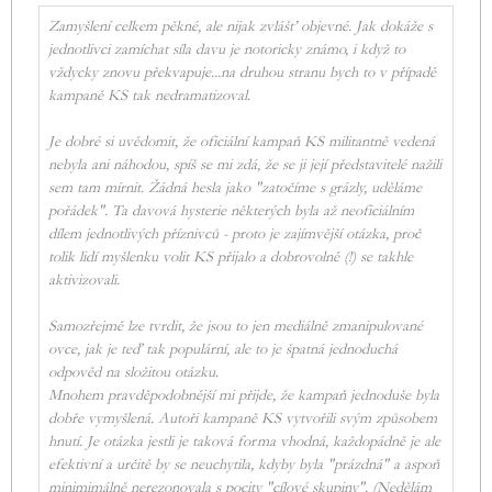
Zamyšlení celkem pěkné, ale nijak zvlášť objevné. Jak dokáže s
jednotlivci zamíchat síla davu je notoricky známo, i když to
vždycky znovu překvapuje...na druhou stranu bych to v případě
kampaně KS tak nedramatizoval.
Je dobré si uvědomit, že oficiální kampaň KS militantně vedená
nebyla ani náhodou, spíš se mi zdá, že se ji její představitelé nažili
sem tam mírnit. Žádná hesla jako "zatočíme s grázly, uděláme
pořádek". Ta davová hysterie některých byla až neoficiálním
dílem jednotlivých příznivců - proto je zajímvější otázka, proč
tolik lidí myšlenku volit KS přijalo a dobrovolně (!) se takhle
aktivizovali.
Samozřejmě lze tvrdit, že jsou to jen mediálně zmanipulované
ovce, jak je teď tak populární, ale to je špatná jednoduchá
odpověd na složitou otázku.
Mnohem pravděpodobnější mi přijde, že kampaň jednoduše byla
dobře vymyšlená. Autoři kampaně KS vytvořili svým způsobem
hnutí. Je otázka jestli je taková forma vhodná, každopádně je ale
efektivní a určitě by se neuchytila, kdyby byla "prázdná" a aspoň
minimimálně nerezonovala s pocity "cílové skupiny". (Nedělám