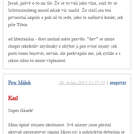
Jasně, právě o to mi šlo. Že se to valí jako vlna, aniž by se
Schwarzenberg musel nějak víc snažit. Že stačí jen ten
prvnostní impuls a pak už to jede, jako ta sněhová koule, jak
píše Tibor.
ad libertariáni - dost možná máte pravdu. "dav" se muze
chopit jakekoliv myslenky a ohybat ji pro svoje zajmy. jak
proti tomu bojovat, nevim. ale prekvapilo me, jak rychle a s
jakou silou to muze vzplanout.
Petr Málek
26. ledna 2013 11:57:31
|
reagovat
Karl
Super článek!
Mám úplně stejnou zkušenost. Své názory jsem přestal
aktivně prezentovat (mimo Mises.cz) a politickým debatám se