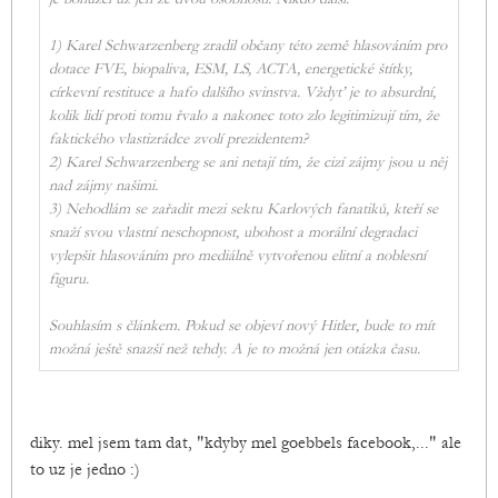
1) Karel Schwarzenberg zradil občany této země hlasováním pro
dotace FVE, biopaliva, ESM, LS, ACTA, energetické štítky,
církevní restituce a hafo dalšího svinstva. Vždyť je to absurdní,
kolik lidí proti tomu řvalo a nakonec toto zlo legitimizují tím, že
faktického vlastizrádce zvolí prezidentem?
2) Karel Schwarzenberg se ani netají tím, že cizí zájmy jsou u něj
nad zájmy našimi.
3) Nehodlám se zařadit mezi sektu Karlových fanatiků, kteří se
snaží svou vlastní neschopnost, ubohost a morální degradaci
vylepšit hlasováním pro mediálně vytvořenou elitní a noblesní
figuru.
Souhlasím s článkem. Pokud se objeví nový Hitler, bude to mít
možná ještě snazší než tehdy. A je to možná jen otázka času.
diky. mel jsem tam dat, "kdyby mel goebbels facebook,..." ale
to uz je jedno :)