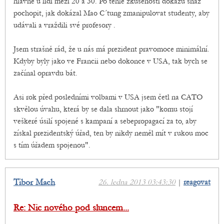
hlavně u lidí mezi 20 a 30. Po téhle zkušenosti dokážu snáz
pochopit, jak dokázal Mao C´tung zmanipulovat studenty, aby
udávali a vraždili své profesory .
Jsem strašně rád, že u nás má prezident pravomoce minimální.
Kdyby byly jako ve Francii nebo dokonce v USA, tak bych se
začínal opravdu bát.
Asi rok před posledními volbami v USA jsem četl na CATO
skvělou úvahu, která by se dala shrnout jako "komu stojí
veškeré úsilí spojené s kampaní a sebepropagací za to, aby
získal prezidentský úřad, ten by nikdy neměl mít v rukou moc
s tím úřadem spojenou".
Tibor Mach
26. ledna 2013 03:43:30
|
reagovat
Re: Nic nového pod sluncem...