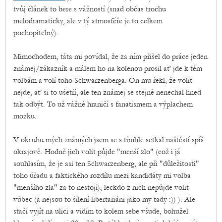
tvůj článek to bere s vážností (snad občas trochu
melodramaticky, ale v tý atmosféře je to celkem
pochopitelný).
Mimochodem, táta mi povídal, že za ním přišel do práce jeden
známej/zákazník a málem ho na kolenou prosil ať jde k těm
volbám a volí toho Schwarzenberga. On mu řekl, že volit
nejde, ať si to ušetří, ale ten známej se stejně nenechal hned
tak odbýt. To už vážně hraničí s fanatismem a výplachem
mozku.
V okruhu mých známých jsem se s tímhle setkal naštěstí spíš
okrajově. Hodně jich volit půjde "menší zlo" (což i já
souhlasím, že je asi ten Schwarzenberg, ale při "důležitosti"
toho úřadu a faktického rozdílu mezi kandidáty mi volba
"menšího zla" za to nestojí), leckdo z nich nepůjde volit
vůbec (a nejsou to šílení libertariáni jako my tady :)) ). Ale
stačí vyjít na ulici a vidím to kolem sebe všude, bohužel