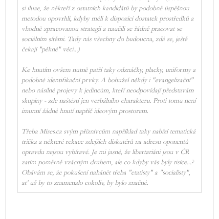
si iluze, že někteří z ostatních kandidátů by podobně úspěšnou
metodou opovrhli, kdyby měli k dispozici dostatek prostředků a
vhodně zpracovanou strategii a naučili se řádně pracovat se
sociálním sítěmi. Tady nás všechny do budoucna, zdá se, ještě
čekají "pěkné" věci...)
Ke hnutím ovšem nutně patří taky odznáčky, placky, uniformy a
podobné identifikační prvky. A bohužel někdy i "evangelizační"
nebo násilné projevy k jedincům, kteří neodpovídají představám
skupiny - zde naštěstí jen verbálního charakteru. Proti tomu není
imunní žádné hnutí napříč ideovým prostorem.
Třeba Mises.cz svým příznivcům například taky nabízí tematická
trička a některé rekace zdejších diskutérů na adresu oponentů
opravdu nejsou vybíravé. Je mi jasné, že libertariáni jsou v ČR
zatím poměrně vzácným druhem, ale co kdyby vás byly tisíce...?
Obávám se, že pokušení nahánět třeba "etatisty" a "socialisty",
ať už by to znamenalo cokoliv, by bylo značné.