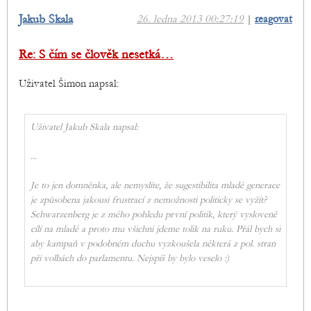
Jakub Skala
26. ledna 2013 00:27:19
|
reagovat
Re: S čím se člověk nesetká…
Uživatel Šimon napsal:
Uživatel Jakub Skala napsal:
...
Je to jen domněnka, ale nemyslíte, že sugestibilita mladé generace
je způsobena jakousi frustrací z nemožnosti politicky se vyžít?
Schwarzenberg je z mého pohledu první politik, který vysloveně
cílí na mladé a proto mu všichni jdeme tolik na ruku. Přál bych si
aby kampaň v podobném duchu vyzkoušela některá z pol. stran
při volbách do parlamentu. Nejspíš by bylo veselo :)