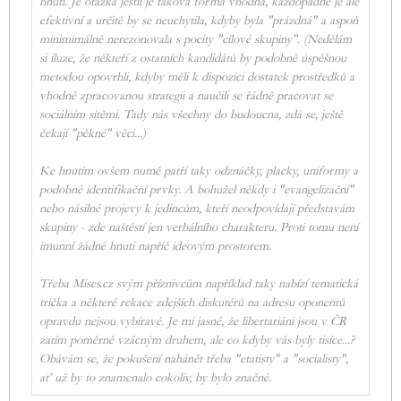
hnutí. Je otázka jestli je taková forma vhodná, každopádně je ale
efektivní a určitě by se neuchytila, kdyby byla "prázdná" a aspoň
minimimálně nerezonovala s pocity "cílové skupiny". (Nedělám
si iluze, že někteří z ostatních kandidátů by podobně úspěšnou
metodou opovrhli, kdyby měli k dispozici dostatek prostředků a
vhodně zpracovanou strategii a naučili se řádně pracovat se
sociálním sítěmi. Tady nás všechny do budoucna, zdá se, ještě
čekají "pěkné" věci...)
Ke hnutím ovšem nutně patří taky odznáčky, placky, uniformy a
podobné identifikační prvky. A bohužel někdy i "evangelizační"
nebo násilné projevy k jedincům, kteří neodpovídají představám
skupiny - zde naštěstí jen verbálního charakteru. Proti tomu není
imunní žádné hnutí napříč ideovým prostorem.
Třeba Mises.cz svým příznivcům například taky nabízí tematická
trička a některé rekace zdejších diskutérů na adresu oponentů
opravdu nejsou vybíravé. Je mi jasné, že libertariáni jsou v ČR
zatím poměrně vzácným druhem, ale co kdyby vás byly tisíce...?
Obávám se, že pokušení nahánět třeba "etatisty" a "socialisty",
ať už by to znamenalo cokoliv, by bylo značné.