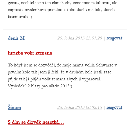
genau, nechtel jsem ten clanek zbytecne moc natahovat, ale
naprosta myslenkova prazdnota toho duelu me taky docela
fascinovala :)
denis M
25. ledna 2013 23:51:29
|
reagovat
hrozba volit zemana
To když jsem se dozvěděl, že moje máma volila Schwarze v
prvním kole tak jsem ji řekl, že v druhém kole jestli zase
půjde tak já půjdu volit zemana abych ji vyparoval.
Výsledek? 2 hlasy pro nikdo 2013:)
Šimon
26. ledna 2013 00:02:15
|
reagovat
S čím se člověk nesetká…