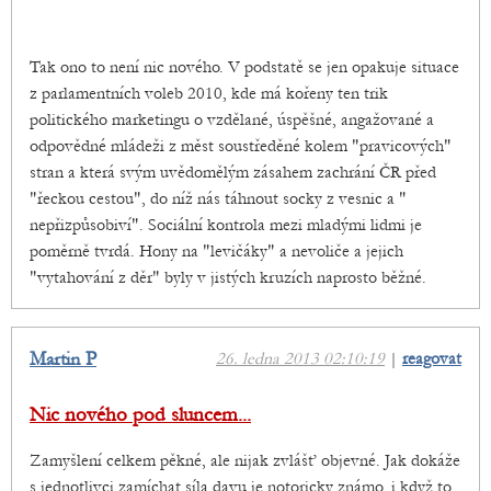
Tak ono to není nic nového. V podstatě se jen opakuje situace
z parlamentních voleb 2010, kde má kořeny ten trik
politického marketingu o vzdělané, úspěšné, angažované a
odpovědné mládeži z měst soustředěné kolem "pravicových"
stran a která svým uvědomělým zásahem zachrání ČR před
"řeckou cestou", do níž nás táhnout socky z vesnic a "
nepřizpůsobiví". Sociální kontrola mezi mladými lidmi je
poměrně tvrdá. Hony na "levičáky" a nevoliče a jejich
"vytahování z děr" byly v jistých kruzích naprosto běžné.
Martin P
26. ledna 2013 02:10:19
|
reagovat
Nic nového pod sluncem...
Zamyšlení celkem pěkné, ale nijak zvlášť objevné. Jak dokáže
s jednotlivci zamíchat síla davu je notoricky známo, i když to