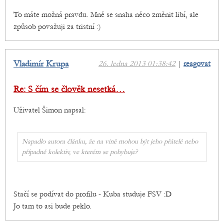
To máte možná pravdu. Mně se snaha něco změnit libí, ale
způsob považuji za tristní :)
Vladimír Krupa
26. ledna 2013 01:38:42
|
reagovat
Re: S čím se člověk nesetká…
Uživatel Šimon napsal:
Napadlo autora článku, že na vině mohou být jeho přátelé nebo
případně kolektiv, ve kterém se pohybuje?
Stačí se podívat do profilu - Kuba studuje FSV :D
Jo tam to asi bude peklo.