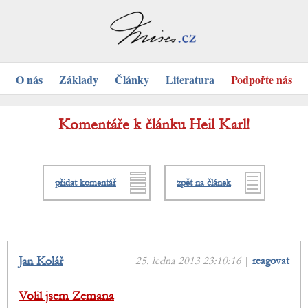
O nás
Základy
Články
Literatura
Podpořte nás
Komentáře k článku Heil Karl!
přidat komentář
zpět na článek
Jan Kolář
25. ledna 2013 23:10:16
|
reagovat
Volil jsem Zemana