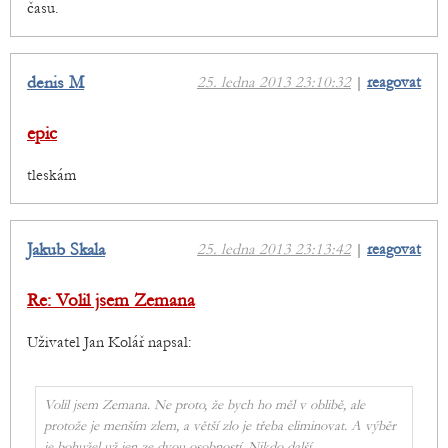
času.
denis M
25. ledna 2013 23:10:32
|
reagovat
epic
tleskám
Jakub Skala
25. ledna 2013 23:13:42
|
reagovat
Re: Volil jsem Zemana
Uživatel Jan Kolář napsal:
Volil jsem Zemana. Ne proto, že bych ho měl v oblibě, ale
protože je menším zlem, a větší zlo je třeba eliminovat. A výběr
je bohužel už jen ze dvou osobností. Nikdo další.