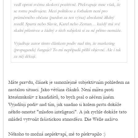
vedl oproti svému skokovi pozitivně. Překvapuje mne však, že
se tomu podivujete. Mezi politikou a fotbalem není pro
průměrného občana (pardon za ten výraz) absolutně žǎdný
rozdíl. Sparta nebo Slavie, Karel nebo Zeman… každý má své
skalní příznivce a žádný z těch subjektů si za ně přímo nemůže.
Vyjadřuje autor tímto článkem podiv nad tím, že marketing
(propaganda) funguje? To mi nepřipadá příliš objevné. Ale i tak
za něj děkuji.
Máte pravdu, článek je samozřejmě subjektivním pohledem na
nastalou situaci. Jako většina článků. Není mířen proti
kterémukoliv z kandidátů, to bych psal o něčem jiném.
Vyjadřuji podiv nad tím, jak snadno si kolem prstu dokáže
někdo omotat "mladou inteligenci". A jak rychle dokáže tato
mládež vytvořit fašistickou atmosféru. Die Welle naživo.
Někoho to možná nepřekvapí, mě to překvapilo :)