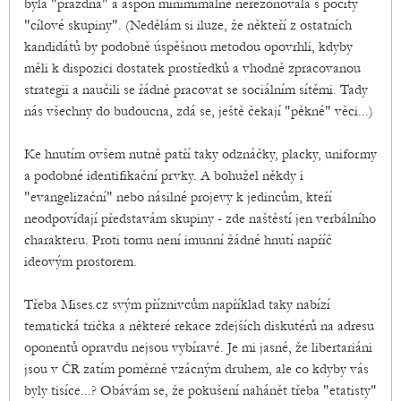
byla "prázdná" a aspoň minimimálně nerezonovala s pocity
"cílové skupiny". (Nedělám si iluze, že někteří z ostatních
kandidátů by podobně úspěšnou metodou opovrhli, kdyby
měli k dispozici dostatek prostředků a vhodně zpracovanou
strategii a naučili se řádně pracovat se sociálním sítěmi. Tady
nás všechny do budoucna, zdá se, ještě čekají "pěkné" věci...)
Ke hnutím ovšem nutně patří taky odznáčky, placky, uniformy
a podobné identifikační prvky. A bohužel někdy i
"evangelizační" nebo násilné projevy k jedincům, kteří
neodpovídají představám skupiny - zde naštěstí jen verbálního
charakteru. Proti tomu není imunní žádné hnutí napříč
ideovým prostorem.
Třeba Mises.cz svým příznivcům například taky nabízí
tematická trička a některé rekace zdejších diskutérů na adresu
oponentů opravdu nejsou vybíravé. Je mi jasné, že libertariáni
jsou v ČR zatím poměrně vzácným druhem, ale co kdyby vás
byly tisíce...? Obávám se, že pokušení nahánět třeba "etatisty"