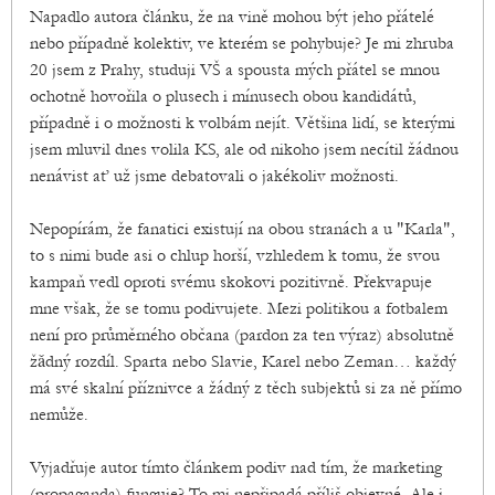
Napadlo autora článku, že na vině mohou být jeho přátelé
nebo případně kolektiv, ve kterém se pohybuje? Je mi zhruba
20 jsem z Prahy, studuji VŠ a spousta mých přátel se mnou
ochotně hovořila o plusech i mínusech obou kandidátů,
případně i o možnosti k volbám nejít. Většina lidí, se kterými
jsem mluvil dnes volila KS, ale od nikoho jsem necítil žádnou
nenávist ať už jsme debatovali o jakékoliv možnosti.
Nepopírám, že fanatici existují na obou stranách a u "Karla",
to s nimi bude asi o chlup horší, vzhledem k tomu, že svou
kampaň vedl oproti svému skokovi pozitivně. Překvapuje
mne však, že se tomu podivujete. Mezi politikou a fotbalem
není pro průměrného občana (pardon za ten výraz) absolutně
žǎdný rozdíl. Sparta nebo Slavie, Karel nebo Zeman… každý
má své skalní příznivce a žádný z těch subjektů si za ně přímo
nemůže.
Vyjadřuje autor tímto článkem podiv nad tím, že marketing
(propaganda) funguje? To mi nepřipadá příliš objevné. Ale i