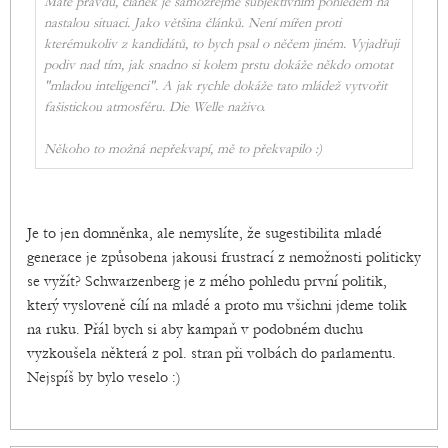
Máte pravdu, článek je samozřejmě subjektivním pohledem na
nastalou situaci. Jako většina článků. Není mířen proti
kterémukoliv z kandidátů, to bych psal o něčem jiném. Vyjadřuji
podiv nad tím, jak snadno si kolem prstu dokáže někdo omotat
"mladou inteligenci". A jak rychle dokáže tato mládež vytvořit
fašistickou atmosféru. Die Welle naživo.
Někoho to možná nepřekvapí, mě to překvapilo :)
Je to jen domněnka, ale nemyslíte, že sugestibilita mladé
generace je způsobena jakousi frustrací z nemožnosti politicky
se vyžít? Schwarzenberg je z mého pohledu první politik,
který vysloveně cílí na mladé a proto mu všichni jdeme tolik
na ruku. Přál bych si aby kampaň v podobném duchu
vyzkoušela některá z pol. stran při volbách do parlamentu.
Nejspíš by bylo veselo :)