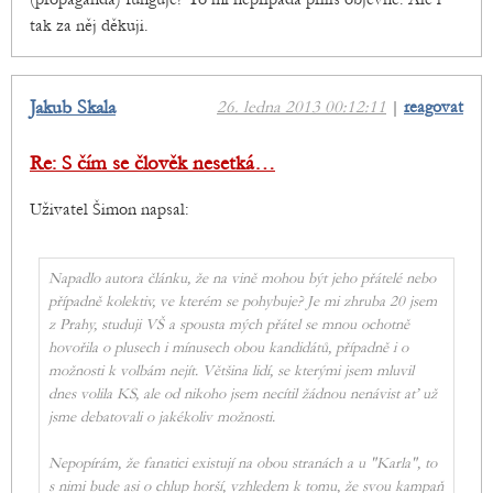
tak za něj děkuji.
Jakub Skala
26. ledna 2013 00:12:11
|
reagovat
Re: S čím se člověk nesetká…
Uživatel Šimon napsal:
Napadlo autora článku, že na vině mohou být jeho přátelé nebo
případně kolektiv, ve kterém se pohybuje? Je mi zhruba 20 jsem
z Prahy, studuji VŠ a spousta mých přátel se mnou ochotně
hovořila o plusech i mínusech obou kandidátů, případně i o
možnosti k volbám nejít. Většina lidí, se kterými jsem mluvil
dnes volila KS, ale od nikoho jsem necítil žádnou nenávist ať už
jsme debatovali o jakékoliv možnosti.
Nepopírám, že fanatici existují na obou stranách a u "Karla", to
s nimi bude asi o chlup horší, vzhledem k tomu, že svou kampaň