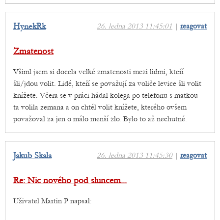
HynekRk
26. ledna 2013 11:45:01
|
reagovat
Zmatenost
Všiml jsem si docela velké zmatenosti mezi lidmi, kteří
šli/jdou volit. Lidé, kteří se považují za voliče levice šli volit
knížete. Včera se v práci hádal kolega po telefonu s matkou -
ta volila zemana a on chtěl volit knížete, kterého ovšem
považoval za jen o málo menší zlo. Bylo to až nechutné.
Jakub Skala
26. ledna 2013 11:45:30
|
reagovat
Re: Nic nového pod sluncem...
Uživatel Martin P napsal: