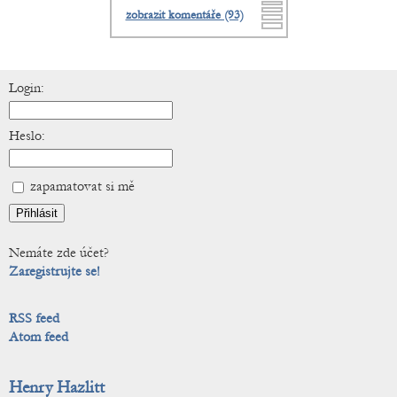
zobrazit komentáře (93)
Login:
Heslo:
zapamatovat si mě
Nemáte zde účet?
Zaregistrujte se!
RSS feed
Atom feed
Henry Hazlitt