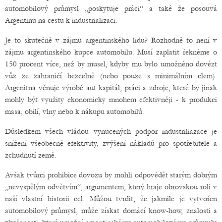
automobilový průmysl „poskytuje práci“ a také že posouvá
Argentinu na cestu k industrializaci.
Je to skutečně v zájmu argentinského lidu? Rozhodně to není v
zájmu argentinského kupce automobilu. Musí zaplatit řekněme o
150 procent více, než by musel, kdyby mu bylo umožněno dovézt
vůz ze zahraničí bezcelně (nebo pouze s minimálním clem).
Argenitna věnuje výrobě aut kapitál, práci a zdroje, které by jinak
mohly být využity ekonomicky mnohem efektivněji - k produkci
masa, obilí, vlny nebo k nákupu automobilů.
Důsledkem všech vládou vynucených podpor industriliazace je
snížení všeobecné efektivity, zvýšení nákladů pro spotřebitele a
zchudnutí země.
Avšak tvůrci prohibice dovozu by mohli odpovědět starým dobrým
„nevyspělým odvětvím“, argumentem, který hraje obrovskou roli v
naší vlastní historii cel. Můžou tvrdit, že jakmile je vytvořen
automobilový průmysl, může získat domácí know-how, znalosti a