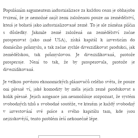
Populárním argumentem industrializace za každou cenu je obhajoba
tvrzení, že je nemožné najít zemi založenou pouze na zemědělství,
která je bohatá jako industrializované země. To je ale záměna příčin
s důsledky. Jakmile země založená na zemědělství začne
prosperovat (jako rané USA), získá kapitál k investicím do
domácího průmyslu, a tak začne rychle diverzifikovat produkci, jak
zemědělskou, tak průmyslovou. Je diverzifikovaná, protože
prosperuje. Není to tak, že by prosperovala, protože je
diverzifikovaná.
Je velkou pověrou ekonomických plánovačů celého světa, že pouze
oni přesně ví, jaké komodity by měla jejich země produkovat a
kolik přesně. Jejich arogance jim neumožňuje rozpoznat, že systém
svobodných trhů a svobodné soutěže, ve kterém je každý svobodný
v investování své práce a svého kapitálu tam, kde jsou
nejziskovější, tento problém řeší nekonečně lépe.