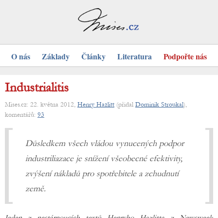
O nás
Základy
Články
Literatura
Podpořte nás
Industrialitis
Mises.cz: 22. května 2012,
Henry Hazlitt
(přidal
Dominik Stroukal
),
komentářů:
93
Důsledkem všech vládou vynucených podpor
industriliazace je snížení všeobecné efektivity,
zvýšení nákladů pro spotřebitele a zchudnutí
země.
Jeden z nestárnoucích textů Henryho Hazlitta z Newsweek