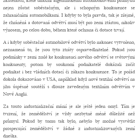
zkušenosti, které umožní argentinskému automobilovému průmyslu
nejen zůstat soběstačným, ale i schopným konkurence se
zahraničními automobilkami. I kdyby to byla pravda, tak je zřejmé,
že chráněná a dotovaná odvětví musí být pro zemi ztártou, nikoliv
výnosem, po celou dobu, během které ochrana či dotace trvají.
A i kdyby soběstačné autmobilové odvětví bylo nakonec vytvořeno,
neznamená to, že jsou tyto ztráty ospravedlnitelné. Pokud jsou
podmínky v zemi zralé ke konkurenci nového odvětví se světovými
konkurenty, potom by soukromí podnikatelé dokázali začít
podnikat i bez vládních dotací či zákazu konkurence. To je pořád
dokola dokazováno v USA, například když nové textilní odvětví na
jihu úspěsně soutěží s dlouze zavedeným textilním odvětvím v
Nové Anglii.
Za touto industrializační mánií je ale ještě jeden omyl. Tím je
tvrzení, že zemědělství je vždy nezbytně méně důležité než
průmysl. Pokud by tomu tak bylo, nebylo by možné vysvětlit
prosperující zemědělství v žádné z industrializovaných zemí
dneška.