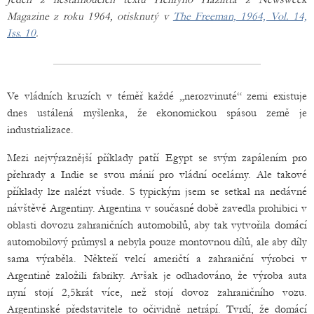
Magazine z roku 1964, otisknutý v
The Freeman, 1964, Vol. 14,
Iss. 10
.
Ve vládních kruzích v téměř každé „nerozvinuté“ zemi existuje
dnes ustálená myšlenka, že ekonomickou spásou země je
industrializace.
Mezi nejvýraznější příklady patří Egypt se svým zapálením pro
přehrady a Indie se svou mánií pro vládní ocelárny. Ale takové
příklady lze nalézt všude. S typickým jsem se setkal na nedávné
návštěvě Argentiny. Argentina v současné době zavedla prohibici v
oblasti dovozu zahraničních automobilů, aby tak vytvořila domácí
automobilový průmysl a nebyla pouze montovnou dílů, ale aby díly
sama výraběla. Někteří velcí američtí a zahraniční výrobci v
Argentině založili fabriky. Avšak je odhadováno, že výroba auta
nyní stojí 2,5krát více, než stojí dovoz zahraničního vozu.
Argentinské představitele to očividně netrápí. Tvrdí, že domácí