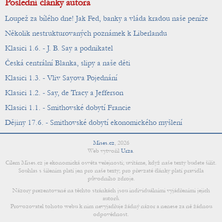
Poslední články autora
Loupež za bílého dne! Jak Fed, banky a vláda kradou naše peníze
Několik nestrukturovaných poznámek k Liberlandu
Klasici 1.6. - J. B. Say a podnikatel
Česká centrální Blanka, slipy a naše děti
Klasici 1.3. - Vliv Sayova Pojednání
Klasici 1.2. - Say, de Tracy a Jefferson
Klasici 1.1. - Smithovské dobytí Francie
Dějiny 17.6. - Smithovské dobytí ekonomického myšlení
Mises.cz
,
2026
Web vytvořil
Urza
.
Cílem Mises.cz je ekonomická osvěta veřejnosti; uvítáme, když naše texty budete šířit.
Souhlas s šířením platí jen pro naše texty; pro převzaté články platí pravidla
původního zdroje.
Názory prezentované na těchto stránkách jsou individuálními vyjádřeními jejich
autorů.
Provozovatel tohoto webu k nim nevyjadřuje žádný názor a nenese za ně žádnou
odpovědnost.