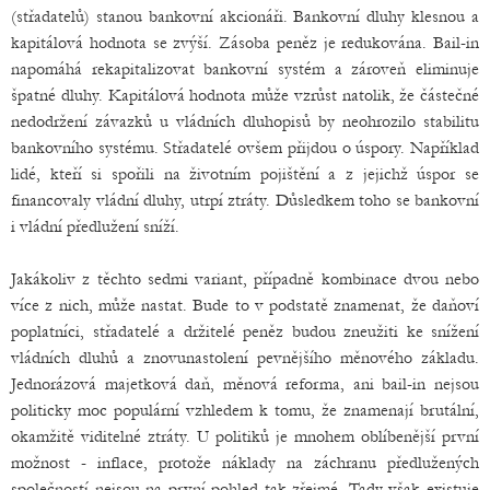
(střadatelů) stanou bankovní akcionáři. Bankovní dluhy klesnou a
kapitálová hodnota se zvýší. Zásoba peněz je redukována. Bail-in
napomáhá rekapitalizovat bankovní systém a zároveň eliminuje
špatné dluhy. Kapitálová hodnota může vzrůst natolik, že částečné
nedodržení závazků u vládních dluhopisů by neohrozilo stabilitu
bankovního systému. Střadatelé ovšem přijdou o úspory. Například
lidé, kteří si spořili na životním pojištění a z jejichž úspor se
financovaly vládní dluhy, utrpí ztráty. Důsledkem toho se bankovní
i vládní předlužení sníží.
Jakákoliv z těchto sedmi variant, případně kombinace dvou nebo
více z nich, může nastat. Bude to v podstatě znamenat, že daňoví
poplatníci, střadatelé a držitelé peněz budou zneužiti ke snížení
vládních dluhů a znovunastolení pevnějšího měnového základu.
Jednorázová majetková daň, měnová reforma, ani bail-in nejsou
politicky moc populární vzhledem k tomu, že znamenají brutální,
okamžitě viditelné ztráty. U politiků je mnohem oblíbenější první
možnost - inflace, protože náklady na záchranu předlužených
společností nejsou na první pohled tak zřejmé. Tady však existuje