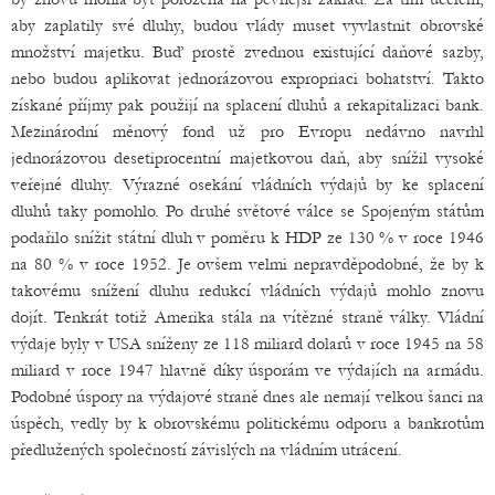
aby zaplatily své dluhy, budou vlády muset vyvlastnit obrovské
množství majetku. Buď prostě zvednou existující daňové sazby,
nebo budou aplikovat jednorázovou expropriaci bohatství. Takto
získané příjmy pak použijí na splacení dluhů a rekapitalizaci bank.
Mezinárodní měnový fond už pro Evropu nedávno navrhl
jednorázovou desetiprocentní majetkovou daň, aby snížil vysoké
veřejné dluhy. Výrazné osekání vládních výdajů by ke splacení
dluhů taky pomohlo. Po druhé světové válce se Spojeným státům
podařilo snížit státní dluh v poměru k HDP ze 130 % v roce 1946
na 80 % v roce 1952. Je ovšem velmi nepravděpodobné, že by k
takovému snížení dluhu redukcí vládních výdajů mohlo znovu
dojít. Tenkrát totiž Amerika stála na vítězné straně války. Vládní
výdaje byly v USA sníženy ze 118 miliard dolarů v roce 1945 na 58
miliard v roce 1947 hlavně díky úsporám ve výdajích na armádu.
Podobné úspory na výdajové straně dnes ale nemají velkou šanci na
úspěch, vedly by k obrovskému politickému odporu a bankrotům
předlužených společností závislých na vládním utrácení.