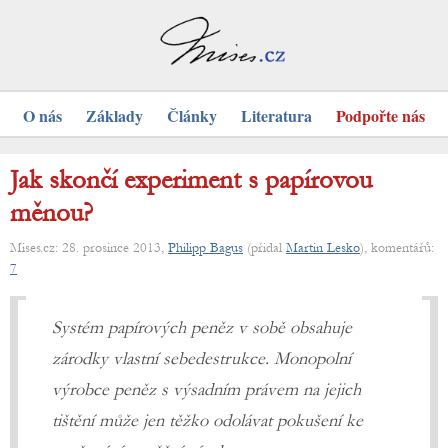
O nás
Základy
Články
Literatura
Podpořte nás
Jak skončí experiment s papírovou
měnou?
Mises.cz: 28. prosince 2013,
Philipp Bagus
(přidal
Martin Lesko
), komentářů:
7
Systém papírových peněz v sobě obsahuje
zárodky vlastní sebedestrukce. Monopolní
výrobce peněz s výsadním právem na jejich
tištění může jen těžko odolávat pokušení ke