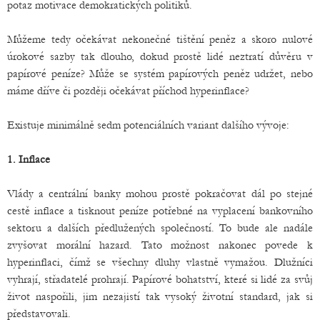
potaz motivace demokratických politiků.
Můžeme tedy očekávat nekonečné tištění peněz a skoro nulové
úrokové sazby tak dlouho, dokud prostě lidé neztratí důvěru v
papírové peníze? Může se systém papírových peněz udržet, nebo
máme dříve či později očekávat příchod hyperinflace?
Existuje minimálně sedm potenciálních variant dalšího vývoje:
1. Inflace
Vlády a centrální banky mohou prostě pokračovat dál po stejné
cestě inflace a tisknout peníze potřebné na vyplacení bankovního
sektoru a dalších předlužených společností. To bude ale nadále
zvyšovat morální hazard. Tato možnost nakonec povede k
hyperinflaci, čímž se všechny dluhy vlastně vymažou. Dlužníci
vyhrají, střadatelé prohrají. Papírové bohatství, které si lidé za svůj
život naspořili, jim nezajistí tak vysoký životní standard, jak si
představovali.