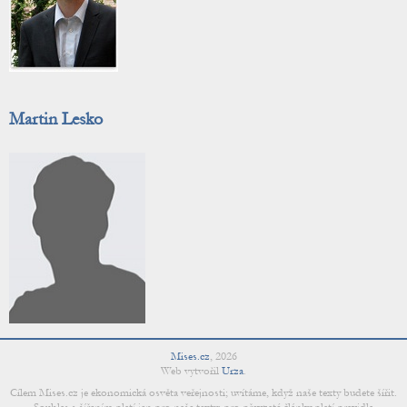
Martin Lesko
Mises.cz
,
2026
Web vytvořil
Urza
.
Cílem Mises.cz je ekonomická osvěta veřejnosti; uvítáme, když naše texty budete šířit.