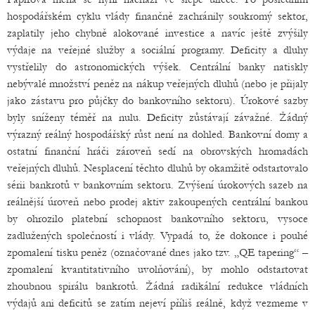
hospodářském cyklu vlády finančně zachránily soukromý sektor,
zaplatily jeho chybně alokované investice a navíc ještě zvýšily
výdaje na veřejné služby a sociální programy. Deficity a dluhy
vystřelily do astronomických výšek. Centrální banky natiskly
nebývalé množství peněz na nákup veřejných dluhů (nebo je přijaly
jako zástavu pro půjčky do bankovního sektoru). Úrokové sazby
byly sníženy téměř na nulu. Deficity zůstávají závažné. Žádný
výrazný reálný hospodářský růst není na dohled. Bankovní domy a
ostatní finanční hráči zároveň sedí na obrovských hromadách
veřejných dluhů. Nesplacení těchto dluhů by okamžitě odstartovalo
sérii bankrotů v bankovním sektoru. Zvýšení úrokových sazeb na
reálnější úroveň nebo prodej aktiv zakoupených centrální bankou
by ohrozilo platební schopnost bankovního sektoru, vysoce
zadlužených společností i vlády. Vypadá to, že dokonce i pouhé
zpomalení tisku peněz (označované dnes jako tzv. „QE tapering“ –
zpomalení kvantitativního uvolňování), by mohlo odstartovat
zhoubnou spirálu bankrotů. Žádná radikální redukce vládních
výdajů ani deficitů se zatím nejeví příliš reálně, když vezmeme v