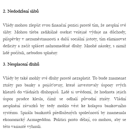
2. Nedodržení slibů
Vlády mohou zlepšit svou finanční pozici prostě tím, že nesplní své
sliby. Mohou třeba radikálně osekat veřejné výdaje na důchody,
příspěvky v nezaměstnanosti a další sociální jistoty, tím eliminovat
deficity a začít splácet nahromaděné dluhy. Mnohé nároky, s nimiž
lidé počítali, nebudou splněny.
3. Nesplacení dluhů
Vlády by také mohly své dluhy prostě nezaplatit. To bude znamenat
ztráty pro banky a pojišťovny, které investovaly úspory svých
klientů do vládních dluhopisů. Lidé si uvědomí, že hodnota jejich
úspor prudce klesla, čímž se odhalí původní ztráty. Vládní
nesplnění závazků by tedy mohlo vést ke kolapsu bankovního
systému. Spirála bankrotů předlužených společností by znamenala
ekonomický Armageddon. Politici proto dělají, co mohou, aby se
této variantě vyhnuli.