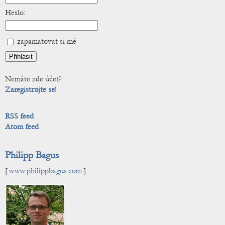
Heslo:
zapamatovat si mě
Nemáte zde účet?
Zaregistrujte se!
RSS feed
Atom feed
Philipp Bagus
[
www.philippbagus.com
]