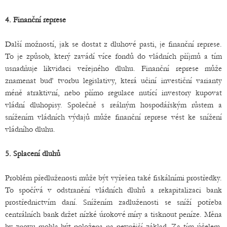
4. Finanční represe
Další možností, jak se dostat z dluhové pasti, je finanční represe.
To je způsob, který zavádí více fondů do vládních příjmů a tím
usnadňuje likvidaci veřejného dluhu. Finanční represe může
znamenat buď tvorbu legislativy, která učiní investiční varianty
méně atraktivní, nebo přímo regulace nutící investory kupovat
vládní dluhopisy. Společně s reálným hospodářským růstem a
snížením vládních výdajů může finanční represe vést ke snížení
vládního dluhu.
5. Splacení dluhů
Problém předluženosti může být vyřešen také fiskálními prostředky.
To spočívá v odstranění vládních dluhů a rekapitalizaci bank
prostřednictvím daní. Snížením zadluženosti se sníží potřeba
centrálních bank držet nízké úrokové míry a tisknout peníze. Měna
by znovu mohla být položena na pevnější základ. Za tím účelem,