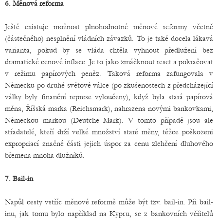
6. Měnová reforma
Ještě existuje možnost plnohodnotné měnové reformy včetně
(částečného) nesplnění vládních závazků. To je také docela lákavá
varianta, pokud by se vláda chtěla vyhnout předlužení bez
dramatické cenové inflace. Je to jako zmáčknout reset a pokračovat
v režimu papírových peněz. Taková reforma zafungovala v
Německu po druhé světové válce (po zkušenostech z předcházející
války byly finanční represe vyloučeny), když byla stará papírová
měna, Říšská marka (Reichsmark), nahrazena novými bankovkami,
Německou markou (Deutche Mark). V tomto případě jsou ale
střadatelé, kteří drží velké množství staré měny, těžce poškozeni
expropriací značné části jejich úspor za cenu zlehčení dluhového
břemena mnoha dlužníků.
7. Bail-in
Napůl cesty vstříc měnové reformě může být tzv. bail-in. Při bail-
inu, jak tomu bylo například na Kypru, se z bankovních věřitelů