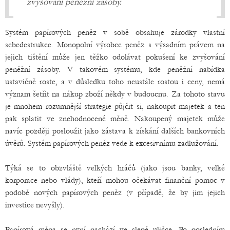
zvyšování peněžní zásoby.
Systém papírových peněz v sobě obsahuje zárodky vlastní
sebedestrukce. Monopolní výrobce peněz s výsadním právem na
jejich tištění může jen těžko odolávat pokušení ke zvyšování
peněžní zásoby. V takovém systému, kde peněžní nabídka
ustavičně roste, a v důsledku toho neustále rostou i ceny, nemá
význam šetřit na nákup zboží někdy v budoucnu. Za tohoto stavu
je mnohem rozumnější strategie půjčit si, nakoupit majetek a ten
pak splatit ve znehodnocené měně. Nakoupený majetek může
navíc později posloužit jako zástava k získání dalších bankovních
úvěrů. Systém papírových peněz vede k excesivnímu zadlužování.
Týká se to obzvláště velkých hráčů (jako jsou banky, velké
korporace nebo vlády), kteří mohou očekávat finanční pomoc v
podobě nových papírových peněz (v případě, že by jim jejich
investice nevyšly).
Papírová měna se nyní nachází ve slepé uličce. Po posledním