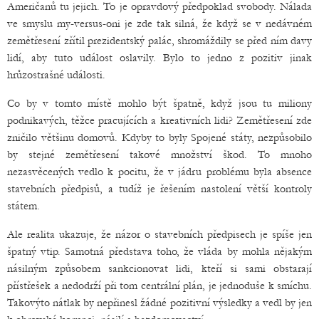
Američanů tu jejich. To je opravdový předpoklad svobody. Nálada
ve smyslu my-versus-oni je zde tak silná, že když se v nedávném
zemětřesení zřítil prezidentský palác, shromáždily se před ním davy
lidí, aby tuto událost oslavily. Bylo to jedno z pozitiv jinak
hrůzostrašné události.
Co by v tomto místě mohlo být špatně, když jsou tu miliony
podnikavých, těžce pracujících a kreativních lidi? Zemětřesení zde
zničilo většinu domovů. Kdyby to byly Spojené státy, nezpůsobilo
by stejné zemětřesení takové množství škod. To mnoho
nezasvěcených vedlo k pocitu, že v jádru problému byla absence
stavebních předpisů, a tudíž je řešením nastolení větší kontroly
státem.
Ale realita ukazuje, že názor o stavebních předpisech je spíše jen
špatný vtip. Samotná představa toho, že vláda by mohla nějakým
násilným způsobem sankcionovat lidi, kteří si sami obstarají
přístřešek a nedodrží při tom centrální plán, je jednoduše k smíchu.
Takovýto nátlak by nepřinesl žádné pozitivní výsledky a vedl by jen