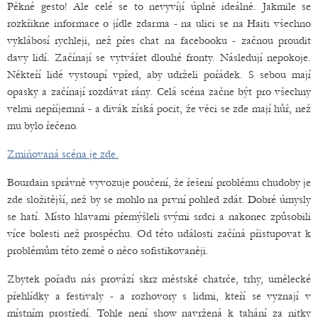
Pěkné gesto! Ale celé se to nevyvíjí úplně ideálně. Jakmile se
rozkřikne informace o jídle zdarma - na ulici se na Haiti všechno
vyklábosí rychleji, než přes chat na facebooku - začnou proudit
davy lidí. Začínají se vytvářet dlouhé fronty. Následují nepokoje.
Někteří lidé vystoupí vpřed, aby udrželi pořádek. S sebou mají
opasky a začínají rozdávat rány. Celá scéna začne být pro všechny
velmi nepříjemná - a divák získá pocit, že věci se zde mají hůř, než
mu bylo řečeno.
Zmiňovaná scéna je zde.
Bourdain správně vyvozuje poučení, že řešení problému chudoby je
zde složitější, než by se mohlo na první pohled zdát. Dobré úmysly
se hatí. Místo hlavami přemýšleli svými srdci a nakonec způsobili
více bolesti než prospěchu. Od této události začíná přistupovat k
problémům této země o něco sofistikovaněji.
Zbytek pořadu nás provází skrz městské chatrče, trhy, umělecké
přehlídky a festivaly - a rozhovory s lidmi, kteří se vyznají v
místním prostředí. Tohle není show navržená k tahání za nitky