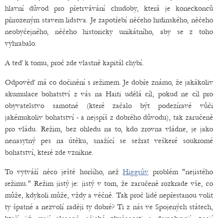
hlavní důvod pro přetrvávání chudoby, která je koneckonců
přirozeným stavem lidstva. Je zapotřebí něčeho hrdinského, něčeho
neobyčejného, něčeho historicky unikátního, aby se z toho
vyhrabalo.
A teď k tomu, proč zde vlastně kapitál chybí.
Odpověď má co dočinění s režimem. Je dobře známo, že jakákoliv
akumulace bohatství z vás na Haiti udělá cíl, pokud ne cíl pro
obyvatelstvo samotné (které začalo být podezíravé vůči
jakémukoliv bohatství - a nejspíš z dobrého důvodu), tak zaručeně
pro vládu. Režim, bez ohledu na to, kdo zrovna vládne, je jako
nenasytný pes na útěku, snažící se sežrat veškeré soukromé
bohatství, které zde vznikne.
To vytváří něco ještě horšího, než
Higgsův
problém "nejistého
režimu." Režim jistý je: jistý v tom, že zaručeně rozkrade vše, co
může, kdykoli může, vždy a věčně. Tak proč lidé nepřestanou volit
ty špatné a nezvolí raději ty dobré? Ti z nás ve Spojených státech,