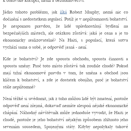
k obrovské korupci, násilí a bezdomovectví.
Jádro tohoto problému, jak
říká
Robert Murphy, nemá nic co
dočinění s nedostatkem regulací. Potíž je v nepřítomnosti bohatství.
Je nespornou pravdou, že lidé upřednostňují bydlení na
bezpečnějších místech, ale otázkou zůstává: jaká je cena a je to
ekonomicky realizovatelné? Na Haiti, s populací, která sotva
vychází sama o sobě, je odpověď jasná - není.
Kde je bohatství? Je zde spousta obchodu, spousta činnosti a
spousta směny. Proč toto místo zůstává tak zoufale chudé? Pokud
mají tržní ekonomové pravdu v tom, že směna a obchod jsou
klíčem k bohatství, a zde je dostatek obojího, proč je bohatství
stále nepřítomné?
Není těžké si uvědomit, jak z toho můžou lidé být zmatení, protože
odpověď není zřejmá, dokavaď nemáte alespoň nějaké ekonomické
chápání. Náhodný návštěvník může jednoduše vyvodit, že Haiti je
chudé, protože je jeho bohatství nějakým způsobem zhltnuto jeho
severním sousedem, Spojenými státy. Kdyby nepolykaly takové