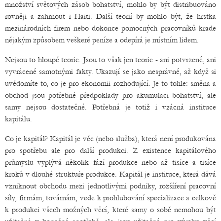
množství světových zásob bohatství, mohlo by být distribuováno
rovněji a zahrnout i Haiti. Další teorií by mohlo být, že hrstka
mezinárodních firem nebo dokonce pomocných pracovníků krade
nějakým způsobem veškeré peníze a odepírá je místním lidem.
Nejsou to hloupé teorie. Jsou to však jen teorie - ani potvrzené, ani
vyvrácené samotnými fakty. Ukazují se jako nesprávné, až když si
uvědomíte to, co je pro ekonomii rozhodující. Je to tohle: směna a
obchod jsou potřebné předpoklady pro akumulaci bohatství, ale
samy nejsou dostatečné. Potřebná je totiž i vzácná instituce
kapitálu.
Co je kapitál? Kapitál je věc (nebo služba), která není produkována
pro spotřebu ale pro další produkci. Z existence kapitálového
průmyslu vyplývá několik fází produkce nebo až tisíce a tisíce
kroků v dlouhé struktuře produkce. Kapitál je instituce, která dává
vzniknout obchodu mezi jednotlivými podniky, rozšíření pracovní
síly, firmám, továrnám, vede k prohlubování specializace a celkově
k produkci všech možných věcí, které samy o sobě nemohou být