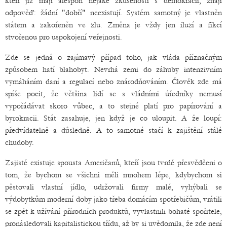
kteří již mají alespoň nějaké zkušenosti s demokracií, znají
odpověď: žádní "dobří" neexistují. Systém samotný je vlastněn
státem a zakořeněn ve zlu. Změna je vždy jen iluzí a fikcí
stvořenou pro uspokojení veřejnosti.
Zde se jedná o zajímavý případ toho, jak vláda příznačným
způsobem hatí blahobyt. Nevrhá zemi do záhuby intenzivním
vymáháním daní a regulací nebo znárodňováním. Člověk zde má
spíše pocit, že většina lidí se s vládními úředníky nemusí
vypořádávat skoro vůbec, a to stejné platí pro papírování a
byrokracii. Stát zasahuje, jen když je co uloupit. A že loupí:
předvídatelně a důsledně. A to samotné stačí k zajištění stálé
chudoby.
Zajisté existuje spousta Američanů, kteří jsou tvrdě přesvědčeni o
tom, že bychom se všichni měli mnohem lépe, kdybychom si
pěstovali vlastní jídlo, udržovali firmy malé, vyhýbali se
výdobytkům moderní doby jako třeba domácím spotřebičům, vrátili
se zpět k užívání přírodních produktů, vyvlastnili bohaté spořitele,
pronásledovali kapitalistickou třídu, až by si uvědomila, že zde není