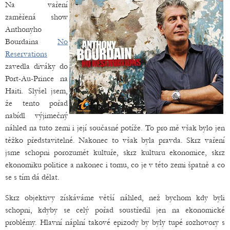
Na vaření
zaměřená show
Anthonyho
Bourdaina
No
Reservations
zavedla diváky do
Port-Au-Prince na
Haiti. Slyšel jsem,
že tento pořad
nabídl výjimečný
náhled na tuto zemi i její současné potíže. To pro mě však bylo jen
těžko představitelné. Nakonec to však byla pravda. Skrz vaření
jsme schopni porozumět kultuře, skrz kulturu ekonomice, skrz
ekonomiku politice a nakonec i tomu, co je v této zemi špatně a co
se s tím dá dělat.
Skrz objektivy získáváme větší náhled, než bychom kdy byli
schopni, kdyby se celý pořad soustředil jen na ekonomické
problémy. Hlavní náplní takové epizody by byly tupé rozhovory s