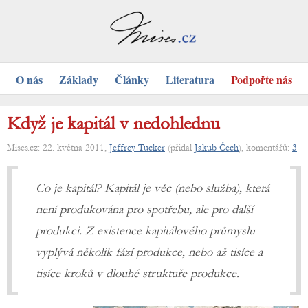
O nás
Základy
Články
Literatura
Podpořte nás
Když je kapitál v nedohlednu
Mises.cz: 22. května 2011,
Jeffrey Tucker
(přidal
Jakub Čech
), komentářů:
3
Co je kapitál? Kapitál je věc (nebo služba), která
není produkována pro spotřebu, ale pro další
produkci. Z existence kapitálového průmyslu
vyplývá několik fází produkce, nebo až tisíce a
tisíce kroků v dlouhé struktuře produkce.