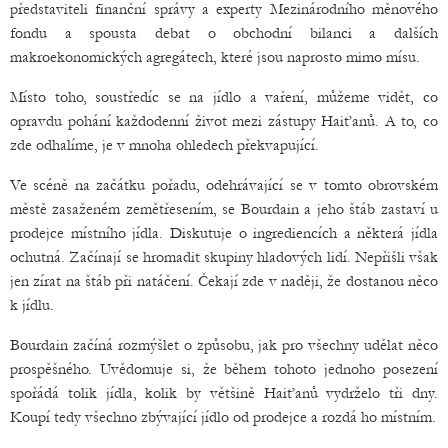
představiteli finanční správy a experty Mezinárodního měnového
fondu a spousta debat o obchodní bilanci a dalších
makroekonomických agregátech, které jsou naprosto mimo mísu.
Místo toho, soustředíc se na jídlo a vaření, můžeme vidět, co
opravdu pohání každodenní život mezi zástupy Haiťanů. A to, co
zde odhalíme, je v mnoha ohledech překvapující.
Ve scéně na začátku pořadu, odehrávající se v tomto obrovském
městě zasaženém zemětřesením, se Bourdain a jeho štáb zastaví u
prodejce místního jídla. Diskutuje o ingrediencích a některá jídla
ochutná. Začínají se hromadit skupiny hladových lidí. Nepřišli však
jen zírat na štáb při natáčení. Čekají zde v naději, že dostanou něco
k jídlu.
Bourdain začíná rozmýšlet o způsobu, jak pro všechny udělat něco
prospěšného. Uvědomuje si, že během tohoto jednoho posezení
spořádá tolik jídla, kolik by většině Haiťanů vydrželo tři dny.
Koupí tedy všechno zbývající jídlo od prodejce a rozdá ho místním.