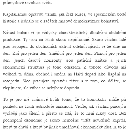
průmyslové revoluce světu.
Kapitalismus opravdu vznikl, jak řekl Mises, ve specifickém bodě
historie a jednalo se o začátek masové demokratizace bohatství.
Nárůst bohatství je vždycky charakteristický dlouhými obdobími
produkce. Ty jsou na Haiti skoro nepřítomné. Skoro všichni lidé
jsou zapojeni do obchodních aktivit odehrávajících se ze dne na
den. Žijí pro jeden den. Směňují pro jeden den. Plánují pro jeden
den. Jejich časové horizonty jsou patřičně krátké a jejich
ekonomická struktura je toho odrazem. Z tohoto důvodu má
veškerá ta dřina, obchod i směna na Haiti dopad jako šlapání na
rotopedu. Sice pracujete opravdu těžce a v tom, co děláte, se
zlepšujete, ale vůbec se nehýbete dopředu.
To je pro mě zajímavé kvůli tomu, že to komukoliv může při
pohledu na Haiti jednoduše uniknout. Vidíte, jak všichni pracují a
vyrábějí jako šílení, a přesto se zdá, že to není nikdy dost. Bez
pochopení ekonomie je skoro nemožné vidět neviděné: kapitál,
který tu chybí a který by jinak umožňoval ekonomický růst. A to je