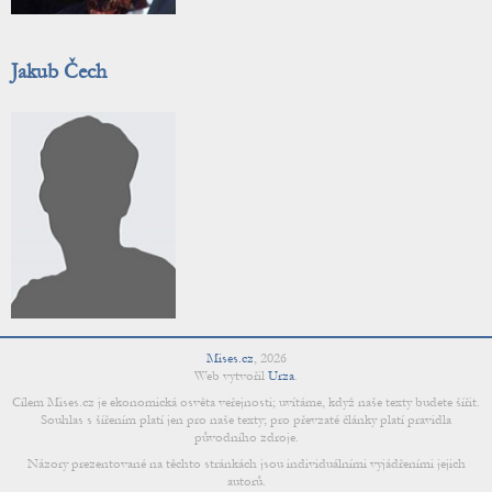
Jakub Čech
Mises.cz
,
2026
Web vytvořil
Urza
.
Cílem Mises.cz je ekonomická osvěta veřejnosti; uvítáme, když naše texty budete šířit.
Souhlas s šířením platí jen pro naše texty; pro převzaté články platí pravidla
původního zdroje.
Názory prezentované na těchto stránkách jsou individuálními vyjádřeními jejich
autorů.