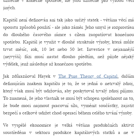
užitečné v konečné spotřebě, ale jsou užitečné pro výrobu věcí
jiných.
Kapitál není definován ani tak jako určitý statek - většina věcí má
spoustu způsobů použití - ale jako záměr. Jeho smysl je rozprostřen
do dlouhého časového rámce s cílem zaopatřovat konečnou
spotřebu. Kapitál je využit v dlouhé struktuře výroby, která může
trvat měsíc, rok, 10 let nebo 50 let. Investice v nejrannější
(nejvyšší) fázi musí nastat dlouho předtím, než přijde nějaký
výdělek, jenž následuje až konečnou spotřebu.
Jak zdůrazňoval Hayek v
The Pure Theory of Capital
, dalším
definujícím znakem kapitálu je to, že se jedná o netrvalý zdroj,
který však musí být udržován, aby poskytoval trvalý zdroj příjmu.
To znamená, že jeho vlastník se musí být schopen spolehnout na to,
že bude moci najmout pracovní sílu, vyměnit součástky, zajistit
bezpečí a celkově udržet chod operací během celého trvání výroby.
Ve vyspělé ekonomice je velká většina produkčních aktivit
soustředěna v sektoru produkce kapitálových statků a ne v