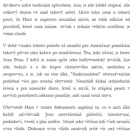
divákova srdce tradičním způsobem. Ano, je zde lidské utrpení. Ale
celkový dojem ve mně takový nebyl. Místo toho jsem si odnesl
pocit, že Haiti je naprosto normální místo, ne tolik odlišné od
prostředí, které sami známe. Avšak s jedním velkým rozdílem: je
velmi chudé.
V době vzniku tohoto pořadu už nemělo pro Američany pomáhání
takový půvab jako krátce po zemětřesení. Ten, kdo zůstal, je herec
Sean Penn. I když je znám spíše jako hollywoodský levičák, žije
zde, bafajíc z a do kopce chatrčového města, neoholen a
neupraven, a je, jak on sám říká, "funkcionářem" obstarávajícím
potřebné věci pro ostatní obyvatele. Nenabídl žádná jednoduchá
řešení a pro americké dárce, kteří si myslí, že utápění peněz v
nových projektech někomu pomůže, měl samá ostrá slova.
Obyvatelé Haiti v tomto dokumentu naplňují to, co o nich říká
každý návštěvník. Jsou neuvěřitelně přátelští, talentovaní,
podnikaví, veselí a plní naděje. Stejně jako většina lidí však nesnáší
svou vládu. Dokonce svou vládu nenávidí ještě víc než většina