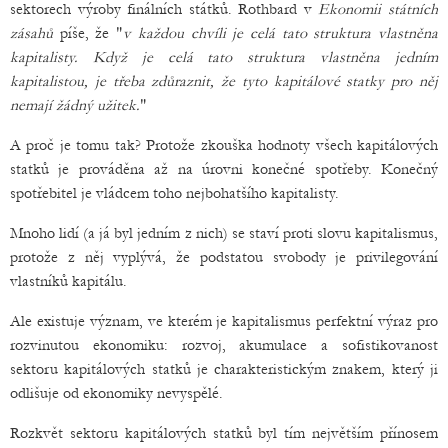
sektorech výroby finálních státků. Rothbard v
Ekonomii státních
zásahů
píše, že "
v každou chvíli je celá tato struktura vlastněna
kapitalisty. Když je celá tato struktura vlastněna jedním
kapitalistou, je třeba zdůraznit, že tyto kapitálové statky pro něj
nemají žádný užitek.
"
A proč je tomu tak? Protože zkouška hodnoty všech kapitálových
statků je prováděna až na úrovni konečné spotřeby. Konečný
spotřebitel je vládcem toho nejbohatšího kapitalisty.
Mnoho lidí (a já byl jedním z nich) se staví proti slovu kapitalismus,
protože z něj vyplývá, že podstatou svobody je privilegování
vlastníků kapitálu.
Ale existuje význam, ve kterém je kapitalismus perfektní výraz pro
rozvinutou ekonomiku: rozvoj, akumulace a sofistikovanost
sektoru kapitálových statků je charakteristickým znakem, který ji
odlišuje od ekonomiky nevyspělé.
Rozkvět sektoru kapitálových statků byl tím největším přínosem