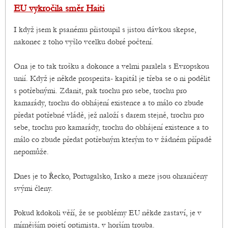
EU vykročila směr Haiti
I když jsem k psanému přistoupil s jistou dávkou skepse,
nakonec z toho vyšlo vcelku dobré počtení.
Ona je to tak trošku a dokonce a velmi paralela s Evropskou
unií. Když je někde prosperita- kapitál je třeba se o ni podělit
s potřebnými. Zdanit, pak trochu pro sebe, trochu pro
kamarády, trochu do obhájení existence a to málo co zbude
předat potřebné vládě, jež naloží s darem stejně, trochu pro
sebe, trochu pro kamarády, trochu do obhájení existence a to
málo co zbude předat potřebným kterým to v žádném případě
nepomůže.
Dnes je to Řecko, Portugalsko, Irsko a meze jsou ohraničeny
svými členy.
Pokud kdokoli věří, že se problémy EU někde zastaví, je v
mírnějším pojetí optimista, v horším trouba.