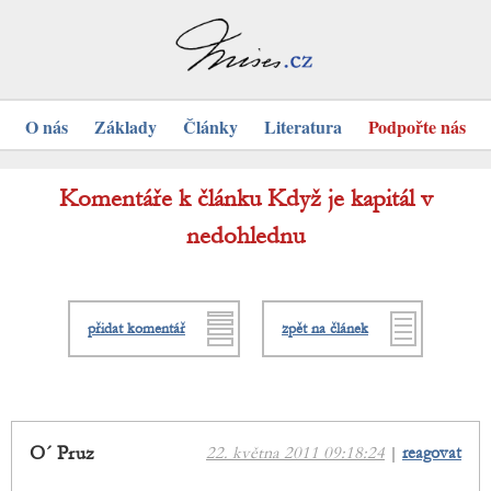
O nás
Základy
Články
Literatura
Podpořte nás
Komentáře k článku Když je kapitál v
nedohlednu
přidat komentář
zpět na článek
O´ Pruz
22. května 2011 09:18:24
|
reagovat