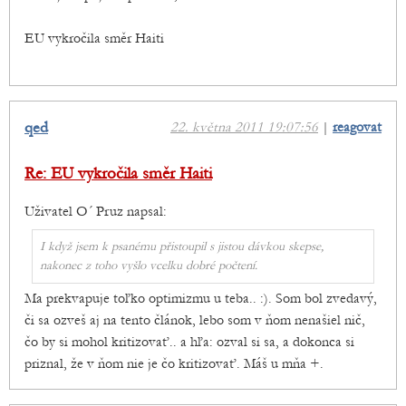
EU vykročila směr Haiti
qed
22. května 2011 19:07:56
|
reagovat
Re: EU vykročila směr Haiti
Uživatel O´ Pruz napsal:
I když jsem k psanému přistoupil s jistou dávkou skepse,
nakonec z toho vyšlo vcelku dobré počtení.
Ma prekvapuje toľko optimizmu u teba.. :). Som bol zvedavý,
či sa ozveš aj na tento článok, lebo som v ňom nenašiel nič,
čo by si mohol kritizovať.. a hľa: ozval si sa, a dokonca si
priznal, že v ňom nie je čo kritizovať. Máš u mňa +.