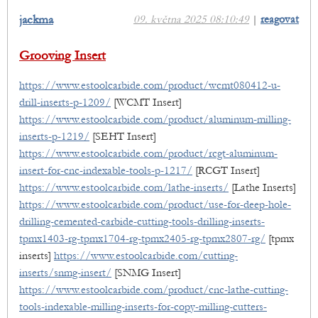
jackma
09. května 2025 08:10:49
|
reagovat
Grooving Insert
https://www.estoolcarbide.com/product/wcmt080412-u-
drill-inserts-p-1209/
[WCMT Insert]
https://www.estoolcarbide.com/product/aluminum-milling-
inserts-p-1219/
[SEHT Insert]
https://www.estoolcarbide.com/product/rcgt-aluminum-
insert-for-cnc-indexable-tools-p-1217/
[RCGT Insert]
https://www.estoolcarbide.com/lathe-inserts/
[Lathe Inserts]
https://www.estoolcarbide.com/product/use-for-deep-hole-
drilling-cemented-carbide-cutting-tools-drilling-inserts-
tpmx1403-rg-tpmx1704-rg-tpmx2405-rg-tpmx2807-rg/
[tpmx
inserts]
https://www.estoolcarbide.com/cutting-
inserts/snmg-insert/
[SNMG Insert]
https://www.estoolcarbide.com/product/cnc-lathe-cutting-
tools-indexable-milling-inserts-for-copy-milling-cutters-