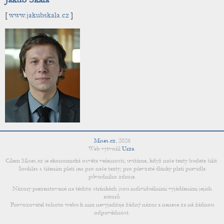
[
www.jakubskala.cz
]
Mises.cz
,
2026
Web vytvořil
Urza
.
Cílem Mises.cz je ekonomická osvěta veřejnosti; uvítáme, když naše texty budete šířit.
Souhlas s šířením platí jen pro naše texty; pro převzaté články platí pravidla
původního zdroje.
Názory prezentované na těchto stránkách jsou individuálními vyjádřeními jejich
autorů.
Provozovatel tohoto webu k nim nevyjadřuje žádný názor a nenese za ně žádnou
odpovědnost.