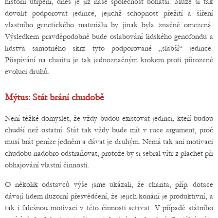
historii utrpení, dnes je již naše společnost bohatší. Může si tak
dovolit podporovat jedince, jejichž schopnost přežití a šíření
vlastního genetického materiálu by jinak byla značně omezená.
Výsledkem pravděpodobně bude oslabování lidského genofondu a
lidstva samotného skrz tyto podporované „slabší“ jedince.
Přispívání na charitu je tak jednoznačným krokem proti přirozené
evoluci druhů.
Mýtus: Stát brání chudobě
Není těžké domyslet, že vždy budou existovat jedinci, kteří budou
chudší než ostatní. Stát tak vždy bude mít v ruce argument, proč
musí brát peníze jedněm a dávat je druhým. Nemá tak ani motivaci
chudobu nadobro odstraňovat, protože by si sebral vítr z plachet při
obhajování vlastní činnosti.
O několik odstavců výše jsme ukázali, že charita, příp. dotace
dávají lidem iluzorní přesvědčení, že jejich konání je produktivní, a
tak i falešnou motivaci v této činnosti setrvat. V případě státního