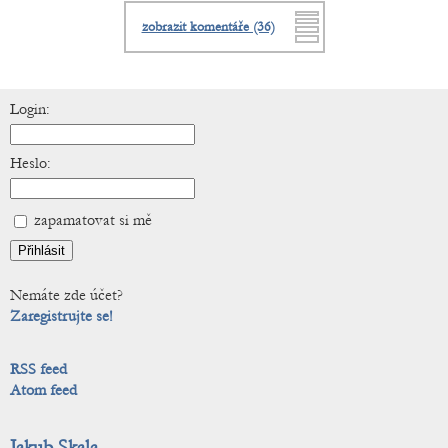
zobrazit komentáře (36)
Login:
Heslo:
zapamatovat si mě
Nemáte zde účet?
Zaregistrujte se!
RSS feed
Atom feed
Jakub Skala