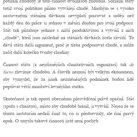
potírání chudoby je tato činnost dvojnásob zhoubná. Sociální státy
totiž svojí politikou přímo vytvářejí chudé. Mnohým se s vysoko
nastavenými státními dávkami nevyplatí pracovat a raději než
každý den do práce si jednou v měsíci dojdou pro svoji podporu.
Stát tak přitahuje jedince s nižší produktivitou a vytváří z nich
„chudé“, kteří jsou následně na státních dávkách zcela závislí. To
dává státu další argument, proč je třeba podporovat chudé, a může
začít další kolečko tvorby chudiny.
Činnost státu (a nejrůznějších charitativních organizací) tak
de
facto
zlevňuje chudobu. A člověk nemusí být velkým ekonomem,
aby vymyslel, že za jinak nezměněných podmínek budou lidé
poptávat větší množství levnějšího statku.
Skutečnost je tak oproti obecnému přesvědčení právě opačná. Stát
(spolu s charitou), místo aby chudobě bránil, ji vytváří. Nejen že se
těmto institucím nedaří činit to, co si předsevzaly, ale činí pravý
opak. O smyslu takové činnosti jistě není pochyb.