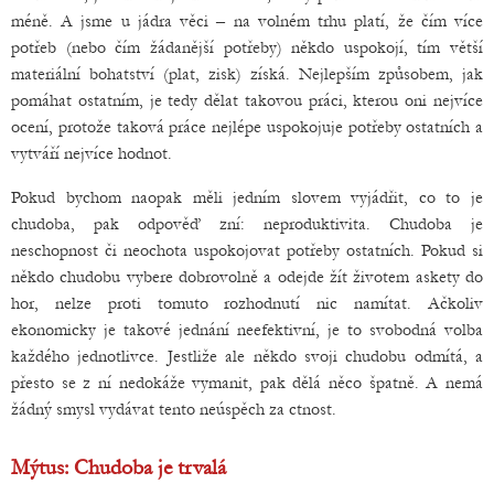
méně. A jsme u jádra věci – na volném trhu platí, že čím více
potřeb (nebo čím žádanější potřeby) někdo uspokojí, tím větší
materiální bohatství (plat, zisk) získá. Nejlepším způsobem, jak
pomáhat ostatním, je tedy dělat takovou práci, kterou oni nejvíce
ocení, protože taková práce nejlépe uspokojuje potřeby ostatních a
vytváří nejvíce hodnot.
Pokud bychom naopak měli jedním slovem vyjádřit, co to je
chudoba, pak odpověď zní: neproduktivita. Chudoba je
neschopnost či neochota uspokojovat potřeby ostatních. Pokud si
někdo chudobu vybere dobrovolně a odejde žít životem askety do
hor, nelze proti tomuto rozhodnutí nic namítat. Ačkoliv
ekonomicky je takové jednání neefektivní, je to svobodná volba
každého jednotlivce. Jestliže ale někdo svoji chudobu odmítá, a
přesto se z ní nedokáže vymanit, pak dělá něco špatně. A nemá
žádný smysl vydávat tento neúspěch za ctnost.
Mýtus: Chudoba je trvalá