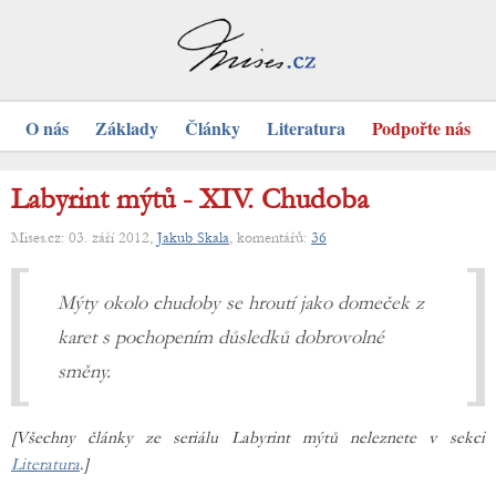
O nás
Základy
Články
Literatura
Podpořte nás
Labyrint mýtů - XIV. Chudoba
Mises.cz: 03. září 2012,
Jakub Skala
, komentářů:
36
Mýty okolo chudoby se hroutí jako domeček z
karet s pochopením důsledků dobrovolné
směny.
[Všechny články ze seriálu Labyrint mýtů neleznete v sekci
Literatura
.]