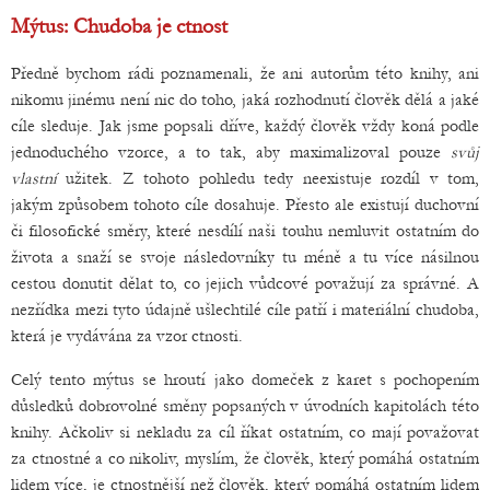
Mýtus: Chudoba je ctnost
Předně bychom rádi poznamenali, že ani autorům této knihy, ani
nikomu jinému není nic do toho, jaká rozhodnutí člověk dělá a jaké
cíle sleduje. Jak jsme popsali dříve, každý člověk vždy koná podle
jednoduchého vzorce, a to tak, aby maximalizoval pouze
svůj
vlastní
užitek. Z tohoto pohledu tedy neexistuje rozdíl v tom,
jakým způsobem tohoto cíle dosahuje. Přesto ale existují duchovní
či filosofické směry, které nesdílí naši touhu nemluvit ostatním do
života a snaží se svoje následovníky tu méně a tu více násilnou
cestou donutit dělat to, co jejich vůdcové považují za správné. A
nezřídka mezi tyto údajně ušlechtilé cíle patří i materiální chudoba,
která je vydávána za vzor ctnosti.
Celý tento mýtus se hroutí jako domeček z karet s pochopením
důsledků dobrovolné směny popsaných v úvodních kapitolách této
knihy. Ačkoliv si nekladu za cíl říkat ostatním, co mají považovat
za ctnostné a co nikoliv, myslím, že člověk, který pomáhá ostatním
lidem více, je ctnostnější než člověk, který pomáhá ostatním lidem