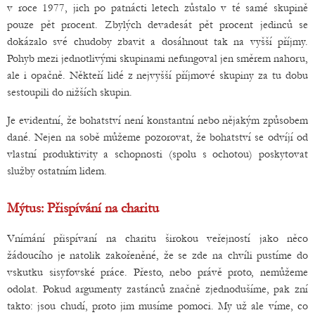
v roce 1977, jich po patnácti letech zůstalo v té samé skupině
pouze pět procent. Zbylých devadesát pět procent jedinců se
dokázalo své chudoby zbavit a dosáhnout tak na vyšší příjmy.
Pohyb mezi jednotlivými skupinami nefungoval jen směrem nahoru,
ale i opačně. Někteří lidé z nejvyšší příjmové skupiny za tu dobu
sestoupili do nižších skupin.
Je evidentní, že bohatství není konstantní nebo nějakým způsobem
dané. Nejen na sobě můžeme pozorovat, že bohatství se odvíjí od
vlastní produktivity a schopnosti (spolu s ochotou) poskytovat
služby ostatním lidem.
Mýtus: Přispívání na charitu
Vnímání přispívaní na charitu širokou veřejností jako něco
žádoucího je natolik zakořeněné, že se zde na chvíli pustíme do
vskutku sisyfovské práce. Přesto, nebo právě proto, nemůžeme
odolat. Pokud argumenty zastánců značně zjednodušíme, pak zní
takto: jsou chudí, proto jim musíme pomoci. My už ale víme, co