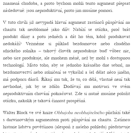
znamená chudoba, a proto bychom mohli tento argument přepsat
následovně: jsou neproduktivní, proto jim musíme pomoci.
V tuto chvíli již nevypadá hlavní argument zastánců přispívání na
charitu tak neoblomně jako dřív. Nabízí se otázka, proč brát
produkt dřiny a potu jedněch a dát ho těm, kdož produkovat
nedokáží? Vezměme si příklad bezdomovce nebo chudého
afrického rolníka – takový člověk neprodukuje buď vůbec nic,
nebo sice produkuje, ale mnohem méně, než by mohl s dostupnou
technologií. Místo toho, aby se jednoho krásného dne sebral, na
bezdomovectví nebo rolničení se vykašlal a šel dělat něco jiného,
má podporu dárců. Říkají mu tak, že to, co dělá, vlastně není tak
nevhodné, jak by se zdálo. Dodávají mu motivaci ve svém
neproduktivním chování pokračovat. Zde si nutně musíme položit
otázku, nakolik je taková činnost prospěšná.
Walter Block ve své knize
Obhajoba neobhajitelného
přichází také
s darwinovským argumentem proti přispívání na charitu. Zatímco
historie lidstva povětšinou (alespoň z našeho pohledu) představuje