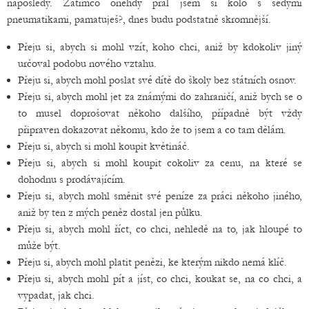
naposledy. Zatímco onehdy přál jsem si kolo s šedými
pneumatikami, pamatuješ?, dnes budu podstatně skromnější.
Přeju si, abych si mohl vzít, koho chci, aniž by kdokoliv jiný
určoval podobu nového vztahu.
Přeju si, abych mohl poslat své dítě do školy bez státních osnov.
Přeju si, abych mohl jet za známými do zahraničí, aniž bych se o
to musel doprošovat někoho dalšího, případně být vždy
připraven dokazovat někomu, kdo že to jsem a co tam dělám.
Přeju si, abych si mohl koupit květináč.
Přeju si, abych si mohl koupit cokoliv za cenu, na které se
dohodnu s prodávajícím.
Přeju si, abych mohl směnit své peníze za práci někoho jiného,
aniž by ten z mých peněz dostal jen půlku.
Přeju si, abych mohl říct, co chci, nehledě na to, jak hloupé to
může být.
Přeju si, abych mohl platit penězi, ke kterým nikdo nemá klíč.
Přeju si, abych mohl pít a jíst, co chci, koukat se, na co chci, a
vypadat, jak chci.