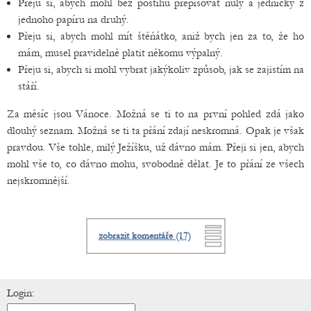
Přeju si, abych mohl bez postihu přepisovat nuly a jedničky z
jednoho papíru na druhý.
Přeju si, abych mohl mít štěňátko, aniž bych jen za to, že ho
mám, musel pravidelně platit někomu výpalný.
Přeju si, abych si mohl vybrat jakýkoliv způsob, jak se zajistím na
stáří.
Za měsíc jsou Vánoce. Možná se ti to na první pohled zdá jako
dlouhý seznam. Možná se ti ta přání zdají neskromná. Opak je však
pravdou. Vše tohle, milý Ježíšku, už dávno mám. Přeji si jen, abych
mohl vše to, co dávno mohu, svobodně dělat. Je to přání ze všech
nejskromnější.
zobrazit komentáře (17)
Login: