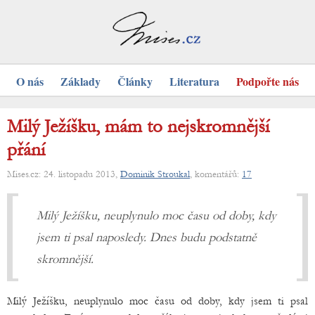
O nás
Základy
Články
Literatura
Podpořte nás
Milý Ježíšku, mám to nejskromnější
přání
Mises.cz: 24. listopadu 2013,
Dominik Stroukal
, komentářů:
17
Milý Ježíšku, neuplynulo moc času od doby, kdy
jsem ti psal naposledy. Dnes budu podstatně
skromnější.
Milý Ježíšku, neuplynulo moc času od doby, kdy jsem ti psal