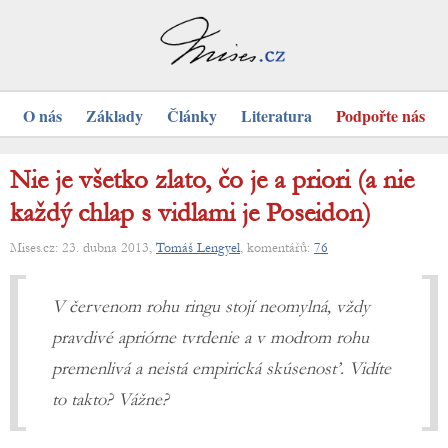
O nás
Základy
Články
Literatura
Podpořte nás
Nie je všetko zlato, čo je a priori (a nie
každý chlap s vidlami je Poseidon)
Mises.cz: 23. dubna 2013,
Tomáš Lengyel
, komentářů:
76
V červenom rohu ringu stojí neomylná, vždy
pravdivé apriórne tvrdenie a v modrom rohu
premenlivá a neistá empirická skúsenosť. Vidíte
to takto? Vážne?