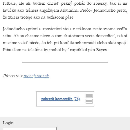
futbale, ale ak budem chcieť pekný pohár do zbierky, tak si na
lavičku ako trénera angažujem Mourinha. Prečo? Jednoducho preto,
že zbiera trofeje ako na bežiacom páse.
Jednoducho apriori a aposteriori stoja v reálnom svete svorne vedľa
seba. Ak sa chceme niečo o tom skutočnom svete dozvedieť, tak si
musíme vziať niečo, čo ich pri konfliktoch rozsúdi alebo skôr spojí.
Priateľom na telefóne by mohol byť napríklad pán Bayes.
Převzato z
menejstatu.sk
.
zobrazit komentáře (76)
Login: