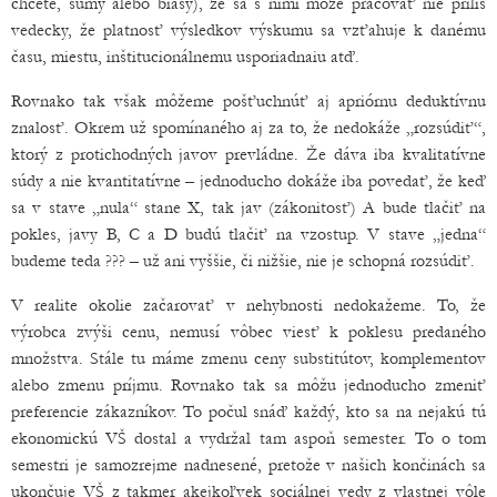
chcete, šumy alebo biasy), že sa s nimi môže pracovať nie príliš
vedecky, že platnosť výsledkov výskumu sa vzťahuje k danému
času, miestu, inštitucionálnemu usporiadnaiu atď.
Rovnako tak však môžeme pošťuchnúť aj apriórnu deduktívnu
znalosť. Okrem už spomínaného aj za to, že nedokáže „rozsúdiť“,
ktorý z protichodných javov prevládne. Že dáva iba kvalitatívne
súdy a nie kvantitatívne – jednoducho dokáže iba povedať, že keď
sa v stave „nula“ stane X, tak jav (zákonitosť) A bude tlačiť na
pokles, javy B, C a D budú tlačiť na vzostup. V stave „jedna“
budeme teda ??? – už ani vyššie, či nižšie, nie je schopná rozsúdiť.
V realite okolie začarovať v nehybnosti nedokažeme. To, že
výrobca zvýši cenu, nemusí vôbec viesť k poklesu predaného
množstva. Stále tu máme zmenu ceny substitútov, komplementov
alebo zmenu príjmu. Rovnako tak sa môžu jednoducho zmeniť
preferencie zákazníkov. To počul snáď každý, kto sa na nejakú tú
ekonomickú VŠ dostal a vydržal tam aspoň semester. To o tom
semestri je samozrejme nadnesené, pretože v našich končinách sa
ukončuje VŠ z takmer akejkoľvek sociálnej vedy z vlastnej vôle