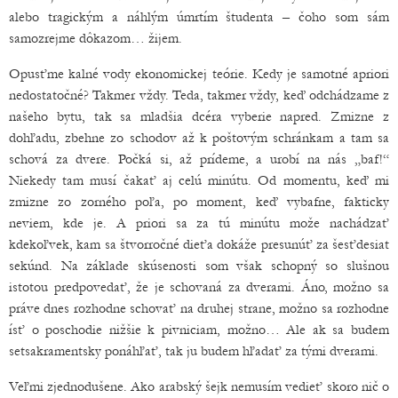
alebo tragickým a náhlým úmrtím študenta – čoho som sám
samozrejme dôkazom… žijem.
Opusťme kalné vody ekonomickej teórie. Kedy je samotné apriori
nedostatočné? Takmer vždy. Teda, takmer vždy, keď odchádzame z
našeho bytu, tak sa mladšia dcéra vyberie napred. Zmizne z
dohľadu, zbehne zo schodov až k poštovým schránkam a tam sa
schová za dvere. Počká si, až prídeme, a urobí na nás „baf!“
Niekedy tam musí čakať aj celú minútu. Od momentu, keď mi
zmizne zo zorného poľa, po moment, keď vybafne, fakticky
neviem, kde je. A priori sa za tú minútu može nachádzať
kdekoľvek, kam sa štvorročné dieťa dokáže presunúť za šesťdesiat
sekúnd. Na základe skúsenosti som však schopný so slušnou
istotou predpovedať, že je schovaná za dverami. Áno, možno sa
práve dnes rozhodne schovať na druhej strane, možno sa rozhodne
ísť o poschodie nižšie k pivniciam, možno… Ale ak sa budem
setsakramentsky ponáhľať, tak ju budem hľadať za tými dverami.
Veľmi zjednodušene. Ako arabský šejk nemusím vedieť skoro nič o