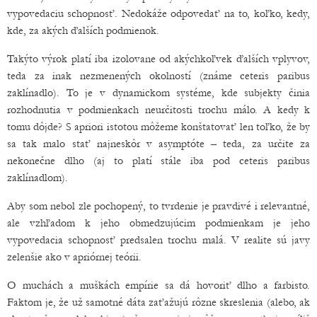
vypovedaciu schopnosť. Nedokáže odpovedať na to, koľko, kedy,
kde, za akých ďalších podmienok.
Takýto výrok platí iba izolovane od akýchkoľvek ďalších vplyvov,
teda za inak nezmenených okolností (známe ceteris paribus
zaklínadlo). To je v dynamickom systéme, kde subjekty činia
rozhodnutia v podmienkach neurčitosti trochu málo. A kedy k
tomu dôjde? S apriori istotou môžeme konštatovať len toľko, že by
sa tak malo stať najneskôr v asymptóte – teda, za určite za
nekonečne dlho (aj to platí stále iba pod ceteris paribus
zaklínadlom).
Aby som nebol zle pochopený, to tvrdenie je pravdivé i relevantné,
ale vzhľadom k jeho obmedzujúcim podmienkam je jeho
vypovedacia schopnosť predsalen trochu malá. V realite sú javy
zelenšie ako v apriórnej teórii.
O muchách a muškách empírie sa dá hovoriť dlho a farbisto.
Faktom je, že už samotné dáta zaťažujú rôzne skreslenia (alebo, ak