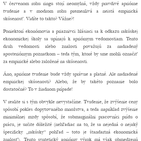
V červenom rohu ringu stojí neomylná, vždy pravdivé apriórne
tvrdenie a v modrom rohu premenlivá a neistá empirická
skúsenosť. Vidíte to takto? Vážne?!
Poniektorí ekonómovia a priaznivci hlásiaci sa k odkazu rakúskej
ekonomickej školy sa upínajú k apriórnym vedomostiam. Tento
druh vedomosti alebo znalosti považujú za nadradený
aposteriórnym poznatkom – teda tým, ktoré by sme mohli označiť
za empirické alebo založené na skúsenosti.
Áno, apriórne tvrdenie bude vždy správne a platné. Ale nadradené
empirickej skúsenosti? Alebo, že by takéto poznanie bolo
dostatočné? To v žiadnom prípade!
V realite si s tým obvykle nevystačíme. Tvrdenie, že zvýšenie ceny
spôsobí pokles dopytovaného množstva, a teda napríklad zvýšenie
minimálnej mzdy spôsobí, že submarginálni pracovníci prídu o
prácu, je určite dôležité (nehľadiac na to, že sa nejedná o nejaký
špecificky „rakúsky“ pohľad – toto je štandartná ekonomická
znalosť). Tento syntetický apriórny výrok má však obmedzenú