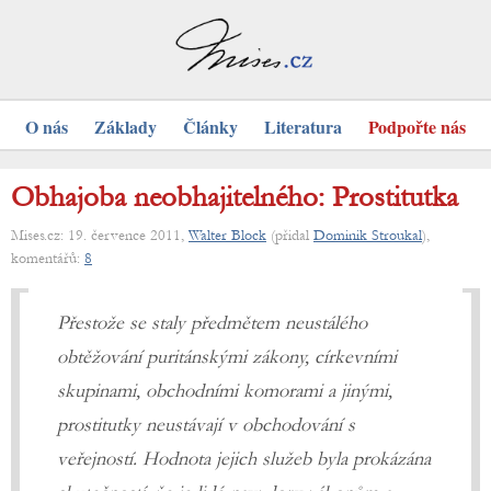
O nás
Základy
Články
Literatura
Podpořte nás
Obhajoba neobhajitelného: Prostitutka
Mises.cz: 19. července 2011,
Walter Block
(přidal
Dominik Stroukal
),
komentářů:
8
Přestože se staly předmětem neustálého
obtěžování puritánskými zákony, církevními
skupinami, obchodními komorami a jinými,
prostitutky neustávají v obchodování s
veřejností. Hodnota jejich služeb byla prokázána