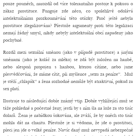
pouze posměch, narozdíl od více tolerantního postoje k pokusu o
zákaz prostituce. Funguje zde něco, co spolehlivě odolává
intelektuálnímu prozkoumávání této otázky. Proč ještě nebyla
prostituce zlegalizována? Přestože argumenty proti této legalizaci
nemají žádný smysl, nikdy nebyly intelektuální obcí napadeny jako
pochybné.
Rozdíl mezi sexuální směnou (jako v případě prostituce) a jinými
směnami (jako je koláč za mléko) se zdá být založen na hanbě,
nebo alespoň propojen s hanbou, kterou cítíme, nebo jsme
přesvědčováni, že máme cítit, při myšlence „sexu za peníze“. Muž
je stěží „chlapák“ a žena rozhodně nemůže být atraktivní, pokud za
sex platí.
Ilustruje to následující dobře známý vtip. Dobře vyhlížející muž se
táže pohledné a počestné ženy, jestli by s ním šla na lože za sto tisíc
dolarů. Žena je nabídkou šokována, ale zváží, že by oněch sto tisíc
mohla dát na charitu. Přestože je si vědoma, že jde o prostituci,
přeci jen jde o velké peníze. Navíc daný muž nevypadá nebezpečně