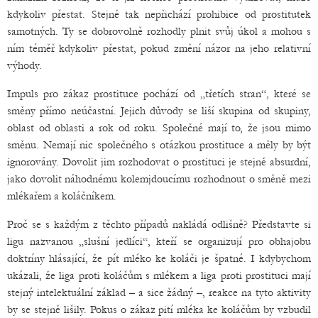
kdykoliv přestat. Stejně tak nepřichází prohibice od prostitutek
samotných. Ty se dobrovolně rozhodly plnit svůj úkol a mohou s
ním téměř kdykoliv přestat, pokud změní názor na jeho relativní
výhody.
Impuls pro zákaz prostituce pochází od „třetích stran“, které se
směny přímo neúčastní. Jejich důvody se liší skupina od skupiny,
oblast od oblasti a rok od roku. Společné mají to, že jsou mimo
směnu. Nemají nic společného s otázkou prostituce a měly by být
ignorovány. Dovolit jim rozhodovat o prostituci je stejně absurdní,
jako dovolit náhodnému kolemjdoucímu rozhodnout o směně mezi
mlékařem a koláčníkem.
Proč se s každým z těchto případů nakládá odlišně? Představte si
ligu nazvanou „slušní jedlíci“, kteří se organizují pro obhajobu
doktríny hlásající, že pít mléko ke koláči je špatné. I kdybychom
ukázali, že liga proti koláčům s mlékem a liga proti prostituci mají
stejný intelektuální základ – a sice žádný –, reakce na tyto aktivity
by se stejně lišily. Pokus o zákaz pití mléka ke koláčům by vzbudil