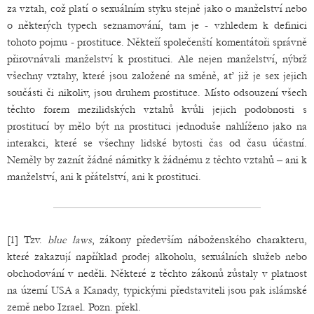
za vztah, což platí o sexuálním styku stejně jako o manželství nebo
o některých typech seznamování, tam je - vzhledem k definici
tohoto pojmu - prostituce. Někteří společenští komentátoři správně
přirovnávali manželství k prostituci. Ale nejen manželství, nýbrž
všechny vztahy, které jsou založené na směně, ať již je sex jejich
součásti či nikoliv, jsou druhem prostituce. Místo odsouzení všech
těchto forem mezilidských vztahů kvůli jejich podobnosti s
prostitucí by mělo být na prostituci jednoduše nahlíženo jako na
interakci, které se všechny lidské bytosti čas od času účastní.
Neměly by zaznít žádné námitky k žádnému z těchto vztahů – ani k
manželství, ani k přátelství, ani k prostituci.
[1] Tzv.
blue laws
, zákony především náboženského charakteru,
které zakazují například prodej alkoholu, sexuálních služeb nebo
obchodování v neděli. Některé z těchto zákonů zůstaly v platnost
na území USA a Kanady, typickými představiteli jsou pak islámské
země nebo Izrael. Pozn. překl.