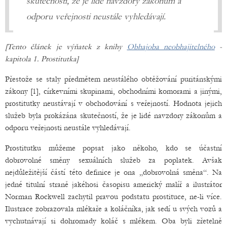
skutečností, že je lidé navzdory zákonům a
odporu veřejnosti neustále vyhledávají.
[Tento článek je výňatek z knihy
Obhajoba neobhajitelného
-
kapitola 1. Prostitutka]
Přestože se staly předmětem neustálého obtěžování puritánskými
zákony [1], církevními skupinami, obchodními komorami a jinými,
prostitutky neustávají v obchodování s veřejností. Hodnota jejich
služeb byla prokázána skutečností, že je lidé navzdory zákonům a
odporu veřejnosti neustále vyhledávají.
Prostitutku můžeme popsat jako někoho, kdo se účastní
dobrovolné směny sexuálních služeb za poplatek. Avšak
nejdůležitější částí této definice je ona „dobrovolná směna“. Na
jedné titulní straně jakéhosi časopisu americký malíř a ilustrátor
Norman Rockwell zachytil pravou podstatu prostituce, ne-li více.
Ilustrace zobrazovala mlékaře a koláčníka, jak sedí u svých vozů a
vychutnávají si dohromady koláč s mlékem. Oba byli zřetelně