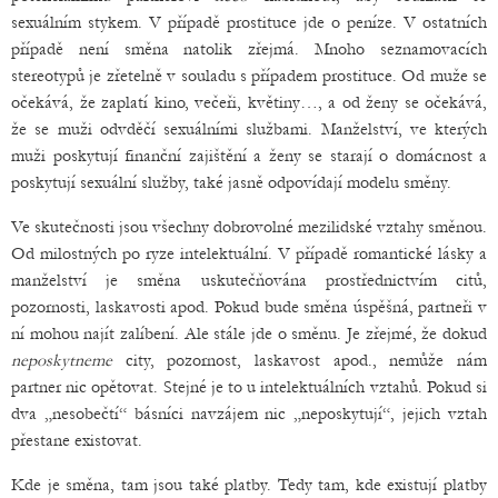
sexuálním stykem. V případě prostituce jde o peníze. V ostatních
případě není směna natolik zřejmá. Mnoho seznamovacích
stereotypů je zřetelně v souladu s případem prostituce. Od muže se
očekává, že zaplatí kino, večeři, květiny…, a od ženy se očekává,
že se muži odvděčí sexuálními službami. Manželství, ve kterých
muži poskytují finanční zajištění a ženy se starají o domácnost a
poskytují sexuální služby, také jasně odpovídají modelu směny.
Ve skutečnosti jsou všechny dobrovolné mezilidské vztahy směnou.
Od milostných po ryze intelektuální. V případě romantické lásky a
manželství je směna uskutečňována prostřednictvím citů,
pozornosti, laskavosti apod. Pokud bude směna úspěšná, partneři v
ní mohou najít zalíbení. Ale stále jde o směnu. Je zřejmé, že dokud
neposkytneme
city, pozornost, laskavost apod., nemůže nám
partner nic opětovat. Stejné je to u intelektuálních vztahů. Pokud si
dva „nesobečtí“ básníci navzájem nic „neposkytují“, jejich vztah
přestane existovat.
Kde je směna, tam jsou také platby. Tedy tam, kde existují platby