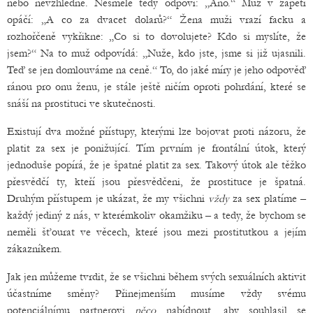
nebo nevzhledně. Nesměle tedy odpoví: „Ano.“ Muž v zápětí
opáčí: „A co za dvacet dolarů?“ Žena muži vrazí facku a
rozhořčeně vykřikne: „Co si to dovolujete? Kdo si myslíte, že
jsem?“ Na to muž odpovídá: „Nuže, kdo jste, jsme si již ujasnili.
Teď se jen domlouváme na ceně.“ To, do jaké míry je jeho odpověď
ránou pro onu ženu, je stále ještě ničím oproti pohrdání, které se
snáší na prostituci ve skutečnosti.
Existují dva možné přístupy, kterými lze bojovat proti názoru, že
platit za sex je ponižující. Tím prvním je frontální útok, který
jednoduše popírá, že je špatné platit za sex. Takový útok ale těžko
přesvědčí ty, kteří jsou přesvědčeni, že prostituce je špatná.
Druhým přístupem je ukázat, že my všichni
vždy
za sex platíme –
každý jediný z nás, v kterémkoliv okamžiku – a tedy, že bychom se
neměli šťourat ve věcech, které jsou mezi prostitutkou a jejím
zákazníkem.
Jak jen můžeme tvrdit, že se všichni během svých sexuálních aktivit
účastníme směny? Přinejmenším musíme vždy svému
potenciálnímu partnerovi
něco
nabídnout, aby souhlasil se