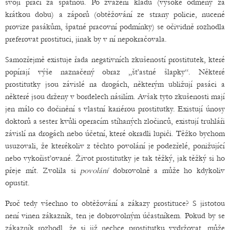
svoji práci za špatnou. Po zvážení kladů (vysoké odměny za
krátkou dobu) a záporů (obtěžování ze strany policie, nucené
provize pasákům, špatné pracovní podmínky) se očividně rozhodla
preferovat prostituci, jinak by v ní nepokračovala.
Samozřejmě existuje řada negativních zkušeností prostitutek, které
popírají výše naznačený obraz „šťastné šlapky“. Některé
prostitutky jsou závislé na drogách, některým ubližují pasáci a
některé jsou drženy v bordelech násilím. Avšak tyto zkušenosti mají
jen málo co dočinění s vlastní kariérou prostitutky. Existují únosy
doktorů a sester kvůli operacím stíhaných zločinců, existují truhláři
závislí na drogách nebo účetní, které okradli lupiči. Těžko bychom
usuzovali, že kterékoliv z těchto povolání je podezřelé, ponižující
nebo vykořisťované. Život prostitutky je tak těžký, jak těžký si ho
přeje mít. Zvolila si
povolání
dobrovolně a může ho kdykoliv
opustit.
Proč tedy všechno to obtěžování a zákazy prostituce? S jistotou
není vinen zákazník, ten je dobrovolným účastníkem. Pokud by se
zákazník rozhodl, že si již nechce prostitutku vydržovat, může