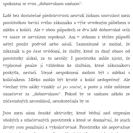
spokojeni se svou „dobrovolnou směnou“.
Lidé bez dostatečné představivosti neuvidí žádnou souvislost mezi
prostitutkou bavící svého zákazníka a výše uvedeným příběhem o
mléku a koláči. Ale v obou případech se dva lidé dobrovolně sešli
ve snaze se navzájem uspokojit. Ani v jednom z těchto případů
nebyl použit podvod nebo násilí. Samozřejmě je možné, že
zákazník si po čase uvědomí, že služby, které za daný obnos od
prostitutky získal, za to nestály. I prostitutka může zjistit, že
vyplacené peníze jí vzhledem ke službám, které zákazníkovi
poskytla, nestačí. Stejně nespokojení mohou být i mlékař s
koláčníkem. Mléko mohlo být kyselé a koláč nedopečený. Ale
všechny tyto nářky vznikly
až po směně
, a proto ji stále můžeme
označovat za „dobrovolnou“. Pokud by se směnou někdo ze
zúčastněných nesouhlasil, neuskutečnila by se.
Jsou mezi námi ženské aktivistky, které bědují nad utrpením
ubohých a utlačovaných prostitutek a které se domnívají, že jejich
životy jsou ponižující a vykořisťované. Prostitutka ale nepovažuje