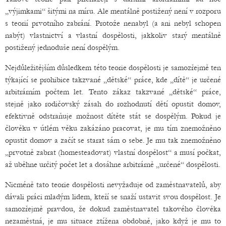
„výjimkami“ šitými na míru. Ale mentálně postižený není v rozporu
s teorií prvotního zabrání. Protože nenabyl (a ani nebyl schopen
nabýt) vlastnictví a vlastní dospělosti, jakkoliv starý mentálně
postižený jednoduše není dospělým.
Nejdůležitějším důsledkem této teorie dospělosti je samozřejmě ten
týkající se prohibice takzvané „dětské“ práce, kde „dítě“ je určené
arbitrárním počtem let. Tento zákaz takzvané „dětské“ práce,
stejně jako rodičovský zásah do rozhodnutí dětí opustit domov,
efektivně odstraňuje možnost dítěte stát se dospělým. Pokud je
člověku v útlém věku zakázáno pracovat, je mu tím znemožněno
opustit domov a začít se starat sám o sebe. Je mu tak znemožněno
„prvotně zabrat (homesteadovat) vlastní dospělost“ a musí počkat,
až uběhne určitý počet let a dosáhne arbitrárně „určené“ dospělosti.
Nicméně tato teorie dospělosti nevyžaduje od zaměstnavatelů, aby
dávali práci mladým lidem, kteří se snaží ustavit svou dospělost. Je
samozřejmě pravdou, že dokud zaměstnavatel takového člověka
nezaměstná, je mu situace ztížena obdobně, jako když je mu to