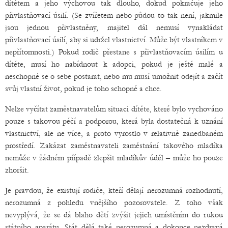
dítětem a jeho výchovou tak dlouho, dokud pokračuje jeho
přivlastňovací úsilí. (Se zvířetem nebo půdou to tak není, jakmile
jsou jednou přivlastněny, majitel dál nemusí vynakládat
přivlastňovací úsilí, aby si udržel vlastnictví. Může být vlastníkem v
nepřítomnosti.) Pokud rodič přestane s přivlastňovacím úsilím u
dítěte, musí ho nabídnout k adopci, pokud je ještě malé a
neschopné se o sebe postarat, nebo mu musí umožnit odejít a začít
svůj vlastní život, pokud je toho schopné a chce.
Nelze vyčítat zaměstnavatelům situaci dítěte, které bylo vychováno
pouze s takovou péčí a podporou, která byla dostatečná k uznání
vlastnictví, ale ne více, a proto vyrostlo v relativně zanedbaném
prostředí. Zakázat zaměstnavateli zaměstnání takového mladíka
nemůže v žádném případě zlepšit mladíkův úděl – může ho pouze
zhoršit.
Je pravdou, že existují rodiče, kteří dělají nerozumná rozhodnutí,
nerozumná z pohledu vnějšího pozorovatele. Z toho však
nevyplývá, že se dá blaho dětí zvýšit jejich umístěním do rukou
státního aparátu. Stát dělá také nerozumná a dokonce nezdravá