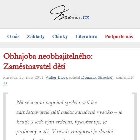
O nás
Základy
Články
Literatura
Podpořte nás
Obhajoba neobhajitelného:
Zaměstnavatel dětí
Mises.cz: 25. října 2011,
Walter Block
(přidal
Dominik Stroukal
), komentářů:
23
Na seznamu nepřátel společnosti lze
zaměstnavatele dětí nalézt zaručeně vysoko – je
krutý, s ledovým srdcem, vykořisťuje, je
prohnaný a zlý. V očích veřejnosti je dětská