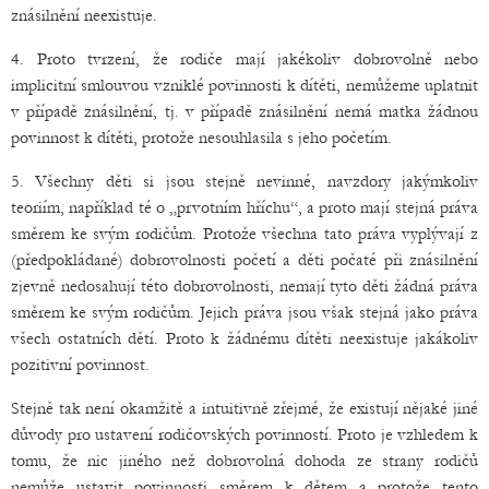
znásilnění neexistuje.
4. Proto tvrzení, že rodiče mají jakékoliv dobrovolně nebo
implicitní smlouvou vzniklé povinnosti k dítěti, nemůžeme uplatnit
v případě znásilnění, tj. v případě znásilnění nemá matka žádnou
povinnost k dítěti, protože nesouhlasila s jeho početím.
5. Všechny děti si jsou stejně nevinné, navzdory jakýmkoliv
teoriím, například té o „prvotním hříchu“, a proto mají stejná práva
směrem ke svým rodičům. Protože všechna tato práva vyplývají z
(předpokládané) dobrovolnosti početí a děti počaté při znásilnění
zjevně nedosahují této dobrovolnosti, nemají tyto děti žádná práva
směrem ke svým rodičům. Jejich práva jsou však stejná jako práva
všech ostatních dětí. Proto k žádnému dítěti neexistuje jakákoliv
pozitivní povinnost.
Stejně tak není okamžitě a intuitivně zřejmé, že existují nějaké jiné
důvody pro ustavení rodičovských povinností. Proto je vzhledem k
tomu, že nic jiného než dobrovolná dohoda ze strany rodičů
nemůže ustavit povinnosti směrem k dětem a protože tento