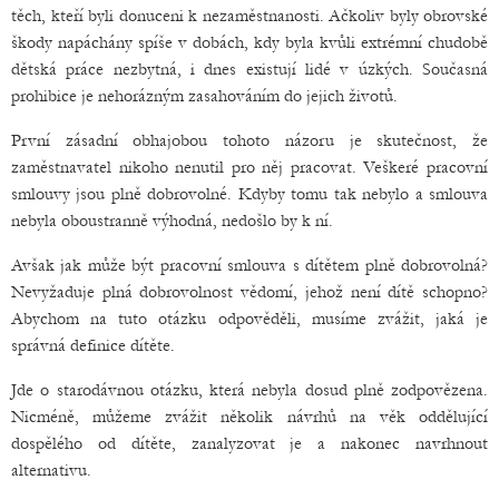
těch, kteří byli donuceni k nezaměstnanosti. Ačkoliv byly obrovské
škody napáchány spíše v dobách, kdy byla kvůli extrémní chudobě
dětská práce nezbytná, i dnes existují lidé v úzkých. Současná
prohibice je nehorázným zasahováním do jejich životů.
První zásadní obhajobou tohoto názoru je skutečnost, že
zaměstnavatel nikoho nenutil pro něj pracovat. Veškeré pracovní
smlouvy jsou plně dobrovolné. Kdyby tomu tak nebylo a smlouva
nebyla oboustranně výhodná, nedošlo by k ní.
Avšak jak může být pracovní smlouva s dítětem plně dobrovolná?
Nevyžaduje plná dobrovolnost vědomí, jehož není dítě schopno?
Abychom na tuto otázku odpověděli, musíme zvážit, jaká je
správná definice dítěte.
Jde o starodávnou otázku, která nebyla dosud plně zodpovězena.
Nicméně, můžeme zvážit několik návrhů na věk oddělující
dospělého od dítěte, zanalyzovat je a nakonec navrhnout
alternativu.