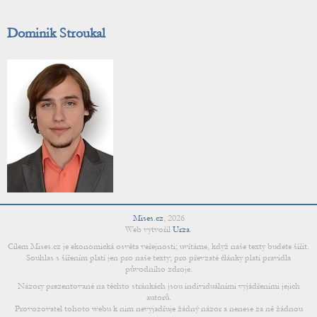
Dominik Stroukal
Mises.cz
,
2026
Web vytvořil
Urza
.
Cílem Mises.cz je ekonomická osvěta veřejnosti; uvítáme, když naše texty budete šířit.
Souhlas s šířením platí jen pro naše texty; pro převzaté články platí pravidla
původního zdroje.
Názory prezentované na těchto stránkách jsou individuálními vyjádřeními jejich
autorů.
Provozovatel tohoto webu k nim nevyjadřuje žádný názor a nenese za ně žádnou