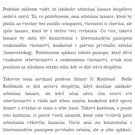
Podobně můžeme vidět, že jakákoliv arbitrární hranice dospělosti
nedává smysl. To, co potřebujeme, není arbitrární hranice, která by
platila na všechny bez rozdílu schopností, vlastností či chování, ale
spíše hranice, která by z těchto věcí vycházela. Co více, taková
hranice by měla být konzistentní s libertariánským principem
soukromého vlastnictví, konkrétně s právem prvotního zabrání
(homesteading). Potřebujeme aplikaci tohoto principu, který dává
vzniknout sebevlastnictví a soukromému vlastnictví, avšak nyní
použitou na záludnou otázku toho, kdy se dítě stává dospělým.
Takovou teorii navrhnul profesor Murray N. Rothbard. Podle
Rothbarda se dítě nestává dospělým, když dosáhne jakékoliv
arbitrární hranice, ale když učiní něco, čím ustaví své
sebevlastnictví a vládu nad sebou samým, konkrétně když opustí
domov a zvládne se samo o sebe starat. Takové kritérium, a pouze
toto kritérium, je prosté všech námitek, které jsme vyslovili proti
arbitrárním věkovým hranicím. Navíc není jen konzistentní s
libertariánským principem prvotního zabrání, ale je jeho aplikací.