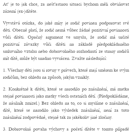
Ať je to jak chce, za nešťastnou situaci bychom měli obviňovat
zázemí (ex-)dítěte.
Vyvstává otázka, do jaké míry je rodič povinen podporovat své
děti. Obecně platí, že rodič nemá vůbec žádné pozitivní povinnosti
vůči dítěti. Opačný argument ve smyslu, že rodič má určité
pozitivní závazky vůči dítěti na základě předpokládaného
smluvního vztahu nebo dobrovolného rozhodnutí ze strany rodičů
mít dítě, může být snadno vyvrácen. Zvažte následující:
1. Všechny děti jsou si rovny v právech, které mají směrem ke svým
rodičům, bez ohledu na způsob, jakým vznikly.
2. Konkrétně k dítěti, které se narodilo po znásilnění, má matka
stejné povinnosti jako matky všech ostatních dětí. (Předpokládáme,
že násilník zmizel.) Bez ohledu na to, co si myslíme o znásilnění,
dítě, které se narodilo jako výsledek znásilnění, není za toto
znásilnění zodpovědné, stejně tak za jakékoliv jiné zločiny.
3. Dobrovolná povaha výchovy a početí dítěte v tomto případě