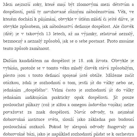
Mezi nejzazší roky, které mají být zlomovými mezi dětstvím a
dospělostí, patří ty navrhované různými náboženstvími. Věk, ve
kterém dochází k přijímání, obvykle v útlém mládí či ještě dříve, je
obvykle způsobem, jak náboženství definuje dospělost. Ale člověk
(dítě) je v takových 13 letech, až na výjimky, relativně nezralý,
bezmocný a neznalý způsobů, jak se o sebe postarat. Proto musíme
tento způsob zamítnout.
Dalším kandidátem na dospělost je 18. rok života. Obvykle je
vybírán, protože se v tomto věku mladý člověk stává způsobilým,
přesto jsou s touto definicí spojené jisté obtíže. Můžeme začít
otázkou, zdali je rozhodnutí o tom, jestli jít do války nebo ne,
jednáním „dospělého“. Velmi často je rozhodnutí jít do války
jednáním indikujícím prakticky opak dospělosti. Jít pouze
poslouchat příkazy (což je alfou a omegou řadového vojáka) nelze
považovat za znak dospělosti. Navíc odvody, ta nejméně
dobrovolná instituce světa, slouží jako základna pro budoucí
poslouchání rozkazů. Pokud by alespoň odvody fungovaly na
dobrovolné bázi, jako je například rozhodnutí přidat se k orchestru