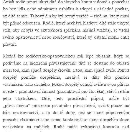
Avšak rodič nesmí ukrýt dítě do skrytého koutu v domě a ponechat
ho bez jídla nebo odmítnout nabídku k adopci a následně počkat,
až dítě zemře. Takový čin by byl rovný vraždě – zločinu, který musí
být přísně odsouzen. Rodič, který nechává hladové dítě stále ukryté
(tak, aby nebyla ve skutečnosti spáchána násilná vražda), se vzdal
svého opatrovnictví nebo rodičovství, které by ostatní mohli chtít
převzít.
Možná lze rodičovsko-opatrovnickou roli lépe objasnit, když se
podíváme na hierarchii přivlastňování: dítě se dostane do oblasti
mezi tou, kam spadá dospělý člověk, a tou, kam spadá zvíře. Pokud
dospělý pomůže dospělému, nestává se díky této pomoci
vlastníkem toho druhého. Pokud dospělý ochočí zvíře a svou pílí ho
uvede v produktivní činnost (produktivní pro člověka), stává se tím
jeho vlastníkem. Dítě, tedy prostřední případ, může být
„přivlastněno“ procesem prvotního přivlastnění, avšak pouze na
bázi opatrovnictví, a to do té doby, než se stane připraveným
prosadit vlastnictví sebe sama; konkrétně se stane dospělým skrze
nezávislost na rodičích. Rodič může vykonávat kontrolu nad