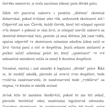
člověka omezovat, je zcela narušeno zákony proti dětské práci.
Může být pracovní smlouva s pouhým „dítětem“ skutečně
dobrovolná, pokud zvážíme jeho věk, nedostatek zkušeností atd.?
Odpověď zní ano. Člověk, každý člověk, který byl schopný opustit
svůj domov a pokusil se sám živit, je schopný uzavřít smlouvu na
skutečně dobrovolné bázi, protože již není dítětem. Jak jsme viděli,
opačná odpověď ve skutečnosti zabraňuje mladým lidem začít se
živit vlastní prací a stát se dospělými. Jejich jedinou možností je
počkat určitý arbitrární počet let, který „společnost“ ve své
nekonečné moudrosti určila za nutný k dosažení dospělosti.
Nicméně, existují i jiné námitky k legalizaci „dětské“ práce. Říká
se, že zoufalý mladík, přestože již ustavil svou dospělost, bude
využíván zaměstnavateli; že zaměstnavatel bude „vydělávat“ na
utrpení, ve kterém se mladík ocitnul.
Avšak bylo by mnohem škodlivější, pokud by mu byl jediný,
přestože bezútěšný zdroj zaměstnání legislativně odstraněn.
Navzdory skutečnosti, že zaměstnavatel může být krutý, práce