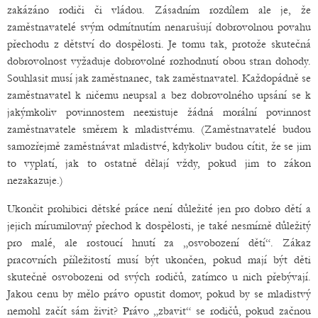
zakázáno rodiči či vládou. Zásadním rozdílem ale je, že
zaměstnavatelé svým odmítnutím nenarušují dobrovolnou povahu
přechodu z dětství do dospělosti. Je tomu tak, protože skutečná
dobrovolnost vyžaduje dobrovolné rozhodnutí obou stran dohody.
Souhlasit musí jak zaměstnanec, tak zaměstnavatel. Každopádně se
zaměstnavatel k ničemu neupsal a bez dobrovolného upsání se k
jakýmkoliv povinnostem neexistuje žádná morální povinnost
zaměstnavatele směrem k mladistvému. (Zaměstnavatelé budou
samozřejmě zaměstnávat mladistvé, kdykoliv budou cítit, že se jim
to vyplatí, jak to ostatně dělají vždy, pokud jim to zákon
nezakazuje.)
Ukončit prohibici dětské práce není důležité jen pro dobro dětí a
jejich mírumilovný přechod k dospělosti, je také nesmírně důležitý
pro malé, ale rostoucí hnutí za „osvobození dětí“. Zákaz
pracovních příležitostí musí být ukončen, pokud mají být děti
skutečně osvobozeni od svých rodičů, zatímco u nich přebývají.
Jakou cenu by mělo právo opustit domov, pokud by se mladistvý
nemohl začít sám živit? Právo „zbavit“ se rodičů, pokud začnou