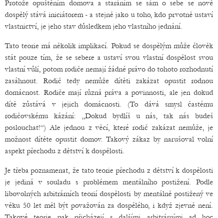
Protože opuštěním domova a staráním se sám o sebe se nově
dospělý stává iniciátorem - a stejně jako u toho, kdo prvotně ustaví
vlastnictví, je jeho stav důsledkem jeho vlastního jednání.
Tato teorie má několik implikací. Pokud se dospělým může člověk
stát pouze tím, že se sebere a ustaví svou vlastní dospělost svou
vlastní vůlí, potom rodiče nemají žádné právo do tohoto rozhodnutí
zasáhnout. Rodič tedy nemůže dítěti zakázat opustit rodnou
domácnost. Rodiče mají různá práva a povinnosti, ale jen dokud
dítě zůstává v jejich domácnosti. (To dává smysl častému
rodičovskému kázání: „Dokud bydlíš u nás, tak nás budeš
poslouchat!“) Ale jednou z věcí, které rodič zakázat nemůže, je
možnost dítěte opustit domov. Takový zákaz by narušoval volní
aspekt přechodu z dětství k dospělosti.
Je třeba poznamenat, že tato teorie přechodu z dětství k dospělosti
je jediná v souladu s problémem mentálního postižení. Podle
libovolných arbitrárních teorií dospělosti by mentálně postižený ve
věku 50 let měl být považován za dospělého, i když zjevně není.
Takové teorie pak přicházejí s dalšími arbitrárními ad hoc