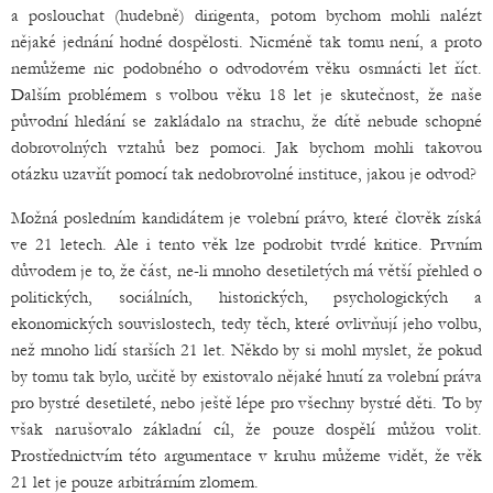
a poslouchat (hudebně) dirigenta, potom bychom mohli nalézt
nějaké jednání hodné dospělosti. Nicméně tak tomu není, a proto
nemůžeme nic podobného o odvodovém věku osmnácti let říct.
Dalším problémem s volbou věku 18 let je skutečnost, že naše
původní hledání se zakládalo na strachu, že dítě nebude schopné
dobrovolných vztahů bez pomoci. Jak bychom mohli takovou
otázku uzavřít pomocí tak nedobrovolné instituce, jakou je odvod?
Možná posledním kandidátem je volební právo, které člověk získá
ve 21 letech. Ale i tento věk lze podrobit tvrdé kritice. Prvním
důvodem je to, že část, ne-li mnoho desetiletých má větší přehled o
politických, sociálních, historických, psychologických a
ekonomických souvislostech, tedy těch, které ovlivňují jeho volbu,
než mnoho lidí starších 21 let. Někdo by si mohl myslet, že pokud
by tomu tak bylo, určitě by existovalo nějaké hnutí za volební práva
pro bystré desetileté, nebo ještě lépe pro všechny bystré děti. To by
však narušovalo základní cíl, že pouze dospělí můžou volit.
Prostřednictvím této argumentace v kruhu můžeme vidět, že věk
21 let je pouze arbitrárním zlomem.