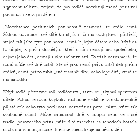
argument selhává, zřejmé, že pro rodičě neexistují žádné pozitivní
povinnosti ke svým dětem.
„Neexistence pozitivních povinností“ znamená, že rodič nemá
žádnou povinnost své dítě krmit, šatit či mu poskytovat přístřeší,
stejně tak jako tyto povinnosti nemá k jiným dětem nebo, když na
to přijde, k jiným dospělým, kteří s ním nemají nic společného,
nejsou jeho děti, nemají s ním smlouvu atd. To však neznamená, že
rodič může své dítě zabít. Stejně jako nemá právo zabít děti jiných
rodičů, nemá právo zabít „své vlastní“ dítě, nebo lépe dítě, které se
mu narodilo.
Když rodič převezme roli rodičovství, stává se jakýmsi správcem
dítěte. Pokud se rodič kdykoliv rozhodne vzdát se své dobrovolně
přijaté role nebo tyto povinnosti nestavět na první místo, může tak
svobodně učinit. Může nabídnout dítě k adopci nebo ve staré
tradici přirozeného práva může dítě zanechat na schodech kostela
či charitativní organizace, která se specializuje na péči o děti.