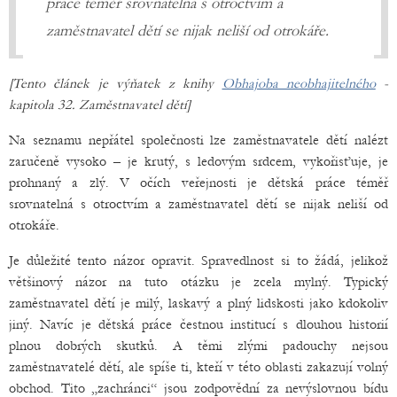
práce téměř srovnatelná s otroctvím a
zaměstnavatel dětí se nijak neliší od otrokáře.
[Tento článek je výňatek z knihy
Obhajoba neobhajitelného
-
kapitola 32. Zaměstnavatel dětí]
Na seznamu nepřátel společnosti lze zaměstnavatele dětí nalézt
zaručeně vysoko – je krutý, s ledovým srdcem, vykořisťuje, je
prohnaný a zlý. V očích veřejnosti je dětská práce téměř
srovnatelná s otroctvím a zaměstnavatel dětí se nijak neliší od
otrokáře.
Je důležité tento názor opravit. Spravedlnost si to žádá, jelikož
většinový názor na tuto otázku je zcela mylný. Typický
zaměstnavatel dětí je milý, laskavý a plný lidskosti jako kdokoliv
jiný. Navíc je dětská práce čestnou institucí s dlouhou historií
plnou dobrých skutků. A těmi zlými padouchy nejsou
zaměstnavatelé dětí, ale spíše ti, kteří v této oblasti zakazují volný
obchod. Tito „zachránci“ jsou zodpovědní za nevýslovnou bídu