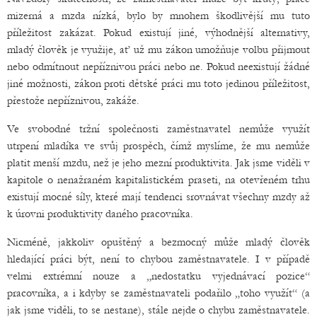
mizerná a mzda nízká, bylo by mnohem škodlivější mu tuto
příležitost zakázat. Pokud existují jiné, výhodnější alternativy,
mladý člověk je využije, ať už mu zákon umožňuje volbu přijmout
nebo odmítnout nepříznivou práci nebo ne. Pokud neexistují žádné
jiné možnosti, zákon proti dětské práci mu toto jedinou příležitost,
přestože nepříznivou, zakáže.
Ve svobodné tržní společnosti zaměstnavatel nemůže využít
utrpení mladíka ve svůj prospěch, čímž myslíme, že mu nemůže
platit menší mzdu, než je jeho mezní produktivita. Jak jsme viděli v
kapitole o nenažraném kapitalistickém praseti, na otevřeném trhu
existují mocné síly, které mají tendenci srovnávat všechny mzdy až
k úrovni produktivity daného pracovníka.
Nicméně, jakkoliv opuštěný a bezmocný může mladý člověk
hledající práci být, není to chybou zaměstnavatele. I v případě
velmi extrémní nouze a „nedostatku vyjednávací pozice“
pracovníka, a i kdyby se zaměstnavateli podařilo „toho využít“ (a
jak jsme viděli, to se nestane), stále nejde o chybu zaměstnavatele.