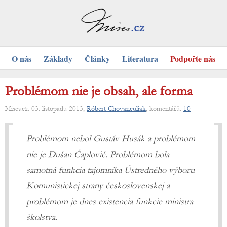
O nás
Základy
Články
Literatura
Podpořte nás
Problémom nie je obsah, ale forma
Mises.cz: 03. listopadu 2013,
Róbert Chovanculiak
, komentářů:
10
Problémom nebol Gustáv Husák a problémom
nie je Dušan Čaplovič. Problémom bola
samotná funkcia tajomníka Ústredného výboru
Komunistickej strany československej a
problémom je dnes existencia funkcie ministra
školstva.