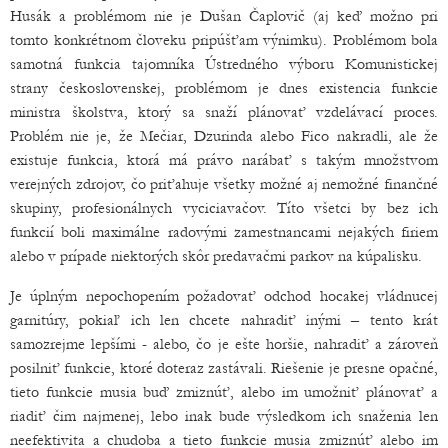
Husák a problémom nie je Dušan Čaplovič (aj keď možno pri
tomto konkrétnom človeku pripúšťam výnimku). Problémom bola
samotná funkcia tajomníka Ústredného výboru Komunistickej
strany československej, problémom je dnes existencia funkcie
ministra školstva, ktorý sa snaží plánovať vzdelávací proces.
Problém nie je, že Mečiar, Dzurinda alebo Fico nakradli, ale že
existuje funkcia, ktorá má právo narábať s takým množstvom
verejných zdrojov, čo priťahuje všetky možné aj nemožné finančné
skupiny, profesionálnych vyciciavačov. Títo všetci by bez ich
funkcií boli maximálne radovými zamestnancami nejakých firiem
alebo v prípade niektorých skôr predavačmi parkov na kúpalisku.
Je úplným nepochopením požadovať odchod hocakej vládnucej
garnitúry, pokiaľ ich len chcete nahradiť inými – tento krát
samozrejme lepšími - alebo, čo je ešte horšie, nahradiť a zároveň
posilniť funkcie, ktoré doteraz zastávali. Riešenie je presne opačné,
tieto funkcie musia buď zmiznúť, alebo im umožniť plánovať a
riadiť čim najmenej, lebo inak bude výsledkom ich snaženia len
neefektivita a chudoba a tieto funkcie musia zmiznúť alebo im