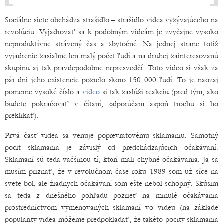
Sociálne siete obchádza strašidlo – strašidlo videa vyzývajúceho na
revolúciu. Vyjadrovať sa k podobným videám je zvyčajne vysoko
neproduktívne strávený čas a zbytočné. Na jednej strane totiž
vyjadrenie zasiahne len malý počet ľudí a na druhej zainteresovanú
skupinu aj tak pravdepodobne nepresvedčí. Toto video si však za
pár dni jeho existencie pozrelo skoro 150 000 ľudí. To je naozaj
pomerne vysoké číslo a
video
si tak zaslúži reakciu (pred tým, ako
budete pokračovať v čítaní, odporúčam aspoň trochu si ho
preklikať).
Prvá časť videa sa venuje poprevratovému sklamaniu. Samotný
pocit sklamania je závislý od predchádzajúcich očakávaní.
Sklamaní sú teda väčšinou tí, ktorí mali chybné očakávania. Ja sa
musím priznať, že v revolučnom čase roku 1989 som už síce na
svete bol, ale žiadnych očakávaní som ešte nebol schopný. Skúsim
sa teda z dnešného pohľadu pozrieť na minulé očakávania
prostredníctvom vymenovaných sklamaní vo videu (na základe
popularity videa môžeme predpokladať, že takéto pocity sklamania