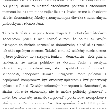
Ekonómia ako veda dnes nemá vysokú povesť medzi obyvateľmi.
Na jednej strane to niektorí ekonómovia pokazili a ekonomika
momentálne na tom nie je najlepšie a na druhej strane je absolvent
slabšej ekonomickej fakulty synonymom pre človeka s minimálnymi
praktickými vedomosťami.
Táto veda však aj napriek tomu dospela k niekoľkým užitočným
konceptom. Jeden z nich hovorí o tom, že politik sa svojím
nástupom do funkcie nezmení na dobrotivého, a keď už sa zmení,
tak skôr opačným smerom. Taktiež samotný selekčný mechanizmus
výberu politikov do verejných funkcií – demokracia - skôr prináša
tendencie, že medzi politikov sa dostanú ľudia s určitými
charakterovými vlastnosťami, ako napríklad dobré rečnícke
schopnosti, schopnosť klamať, intrigovať, robiť príjemné a
nepríjemné kompromisy, byť otvorený úplatkom a byť pripravený
uplácať atď. atď. Druhým užitočným konceptom je skutočnosť, že
žiadne odvetvie ekonomiky nie je možné politicky plánovať a
riadiť bez toho, aby nezačalo stagnovať a poskytovať neuspokojivé
služby z pohľadu spotrebiteľov. Ten spomínaný rok 1989 prišiel