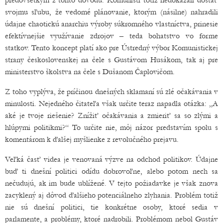
predovšetkým z tohto dôvodu. Komunisti totiž nedokázali dostáť
svojmu sľubu, že vedomé plánovanie, ktorým (násilne) nahradili
údajne chaotickú anarchiu výroby súkromného vlastníctva, prinesie
efektívnejšie využívanie zdrojov – teda bohatstvo vo forme
statkov. Tento koncept platí ako pre Ústredný výbor Komunistickej
strany československej na čele s Gustávom Husákom, tak aj pre
ministerstvo školstva na čele s Dušanom Čaplovičom.
Z toho vyplýva, že príčinou dnešných sklamaní sú zlé očakávania v
minulosti. Nejedného čitateľa však určite teraz napadla otázka: „A
aké je tvoje riešenie? Znížiť očakávania a zmieriť sa so zlými a
hlúpymi politikmi?“ To určite nie, môj názor predstavím spolu s
komentárom k ďalšej myšlienke z revolučného prejavu.
Veľká časť videa je venovaná výzve na odchod politikov. Údajne
buď ti dnešní politici odídu dobrovoľne, alebo potom nech sa
nečudujú, ak im bude ublížené. V tejto požiadavke je však znova
zacyklený aj dôvod ďalšieho potenciálneho zlyhania. Problém totiž
nie sú dnešní politici, tie konkrétne osoby, ktoré sedia v
parlamente, a problémy, ktoré nadrobili. Problémom nebol Gustáv