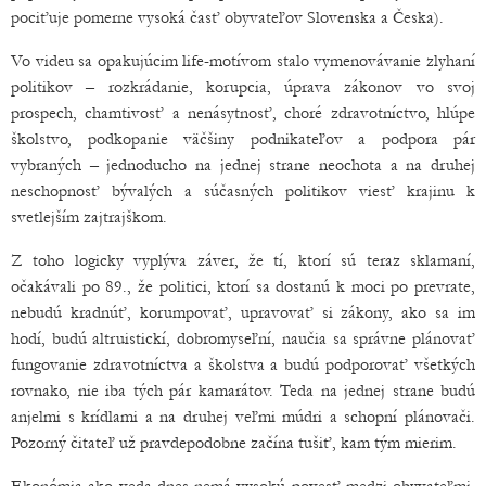
pociťuje pomerne vysoká časť obyvateľov Slovenska a Česka).
Vo videu sa opakujúcim life-motívom stalo vymenovávanie zlyhaní
politikov – rozkrádanie, korupcia, úprava zákonov vo svoj
prospech, chamtivosť a nenásytnosť, choré zdravotníctvo, hlúpe
školstvo, podkopanie väčšiny podnikateľov a podpora pár
vybraných – jednoducho na jednej strane neochota a na druhej
neschopnosť bývalých a súčasných politikov viesť krajinu k
svetlejším zajtrajškom.
Z toho logicky vyplýva záver, že tí, ktorí sú teraz sklamaní,
očakávali po 89., že politici, ktorí sa dostanú k moci po prevrate,
nebudú kradnúť, korumpovať, upravovať si zákony, ako sa im
hodí, budú altruistickí, dobromyseľní, naučia sa správne plánovať
fungovanie zdravotníctva a školstva a budú podporovať všetkých
rovnako, nie iba tých pár kamarátov. Teda na jednej strane budú
anjelmi s krídlami a na druhej veľmi múdri a schopní plánovači.
Pozorný čitateľ už pravdepodobne začína tušiť, kam tým mierim.