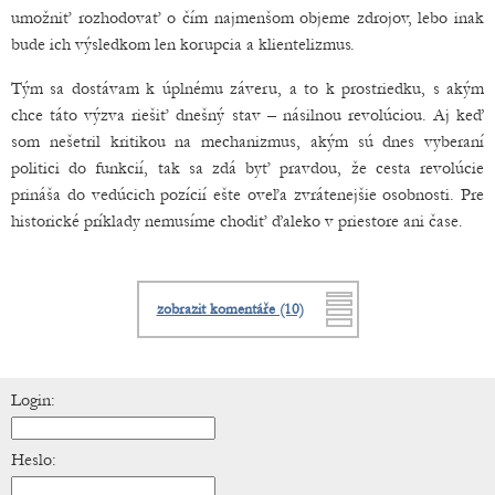
umožniť rozhodovať o čím najmenšom objeme zdrojov, lebo inak
bude ich výsledkom len korupcia a klientelizmus.
Tým sa dostávam k úplnému záveru, a to k prostriedku, s akým
chce táto výzva riešiť dnešný stav – násilnou revolúciou. Aj keď
som nešetril kritikou na mechanizmus, akým sú dnes vyberaní
politici do funkcií, tak sa zdá byť pravdou, že cesta revolúcie
prináša do vedúcich pozícií ešte oveľa zvrátenejšie osobnosti. Pre
historické príklady nemusíme chodiť ďaleko v priestore ani čase.
zobrazit komentáře (10)
Login:
Heslo: