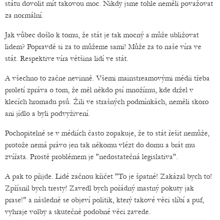
státu dovolit mít takovou moc. Nikdy jsme tohle neměli považovat
za normální.
Jak vůbec došlo k tomu, že stát je tak mocný a může ubližovat
lidem? Popravdě si za to můžeme sami! Může za to naše víra ve
stát. Respektive víra většina lidí ve stát.
A všechno to začne nevinně. Všemi mainstreamovými médii třeba
proletí zpráva o tom, že měl někdo psí množírnu, kde držel v
klecích hromadu psů. Žili ve strašných podmínkách, neměli skoro
ani jídlo a byli podvyživení.
Pochopitelně se v médiích často zopakuje, že to stát řešit nemůže,
protože nemá právo jen tak někomu vlézt do domu a brát mu
zvířata. Prostě problémem je "nedostatečná legislativa".
A pak to přijde. Lidé začnou křičet "To je špatné! Zakázal bych to!
Zpřísnil bych tresty! Zavedl bych pořádný mastný pokuty jak
prase!" a následně se objeví politik, který takové věci slíbí a puf,
vyhraje volby a skutečně podobné věci zavede.