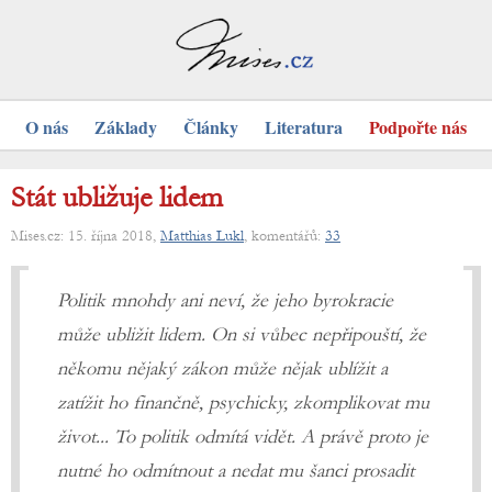
O nás
Základy
Články
Literatura
Podpořte nás
Stát ubližuje lidem
Mises.cz: 15. října 2018,
Matthias Lukl
, komentářů:
33
Politik mnohdy ani neví, že jeho byrokracie
může ubližit lidem. On si vůbec nepřipouští, že
někomu nějaký zákon může nějak ublížit a
zatížit ho finančně, psychicky, zkomplikovat mu
život... To politik odmítá vidět. A právě proto je
nutné ho odmítnout a nedat mu šanci prosadit