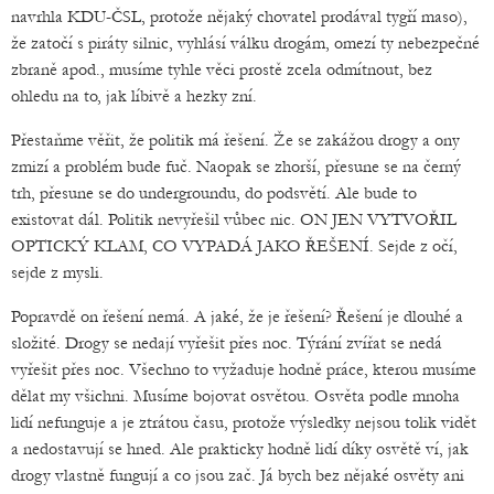
navrhla KDU-ČSL, protože nějaký chovatel prodával tygří maso),
že zatočí s piráty silnic, vyhlásí válku drogám, omezí ty nebezpečné
zbraně apod., musíme tyhle věci prostě zcela odmítnout, bez
ohledu na to, jak líbivě a hezky zní.
Přestaňme věřit, že politik má řešení. Že se zakážou drogy a ony
zmizí a problém bude fuč. Naopak se zhorší, přesune se na černý
trh, přesune se do undergroundu, do podsvětí. Ale bude to
existovat dál. Politik nevyřešil vůbec nic. ON JEN VYTVOŘIL
OPTICKÝ KLAM, CO VYPADÁ JAKO ŘEŠENÍ. Sejde z očí,
sejde z mysli.
Popravdě on řešení nemá. A jaké, že je řešení? Řešení je dlouhé a
složité. Drogy se nedají vyřešit přes noc. Týrání zvířat se nedá
vyřešit přes noc. Všechno to vyžaduje hodně práce, kterou musíme
dělat my všichni. Musíme bojovat osvětou. Osvěta podle mnoha
lidí nefunguje a je ztrátou času, protože výsledky nejsou tolik vidět
a nedostavují se hned. Ale prakticky hodně lidí díky osvětě ví, jak
drogy vlastně fungují a co jsou zač. Já bych bez nějaké osvěty ani