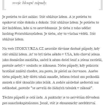
svoje hloupé nápady.
Je potřeba to říct nahlas: Stát ubližuje lidem. A je potřeba to
opakovat stále dokola a dokola: Stát ubližuje lidem. Je potřeba to
říct každému, kdo si to neuvědomuje. Je třeba z toho udělat
hashtag #statublizujelidem. Je třeba, aby to všichni věděli. Stát
ubližuje lidem.
Na web STOKY.URZA.CZ neustále dáváme drobné případy, kdy
stát ublížil lidem. Ať to byl třeba někdo v USA, kdo choval jelena
jako domácího mazlíčka, načež k němu došel šerif a jelena zastřelil,
protože nebyl v souladu se zákonem. Nebo případy, kdy policista
brutálně zmlátil chodce, jen proto, že přešel na červenou. Anebo
třeba případy, kdy dítěti trhali mandle, během čehož mu poškodili
mozek a dítě skončilo jako ležák. A rodiče následně nedostali ani
odškodné, protože "se nevešli do žádných tabulek v zákoně".
Těchto případů je celá řada. A prakticky je to největším důvodem
pro anarchokapitalismus. Jasně, stát je ekonomicky neefektivní.