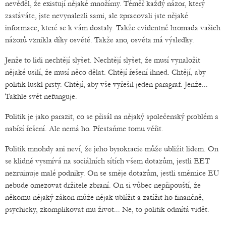
nevěděl, že existují nějaké množírny. Téměř každý názor, který
zastáváte, jste nevynalezli sami, ale zpracovali jste nějaké
informace, které se k vám dostaly. Takže evidentně hromada vašich
názorů vznikla díky osvětě. Takže ano, osvěta má výsledky.
Jenže to lidi nechtějí slyšet. Nechtějí slyšet, že musí vynaložit
nějaké usilí, že musí něco dělat. Chtějí řešení ihned. Chtějí, aby
politik luskl prsty. Chtějí, aby vše vyřešil jeden paragraf. Jenže...
Takhle svět nefunguje.
Politik je jako parazit, co se přisál na nějaký společenský problém a
nabízí řešení. Ale nemá ho. Přestaňme tomu věřit.
Politik mnohdy ani neví, že jeho byrokracie může ubližit lidem. On
se klidně vysmívá na sociálních sítích všem dotazům, jestli EET
nezruinuje malé podniky. On se směje dotazům, jestli směrnice EU
nebude omezovat držitele zbraní. On si vůbec nepřipouští, že
někomu nějaký zákon může nějak ublížit a zatížit ho finančně,
psychicky, zkomplikovat mu život... Ne, to politik odmítá vidět.