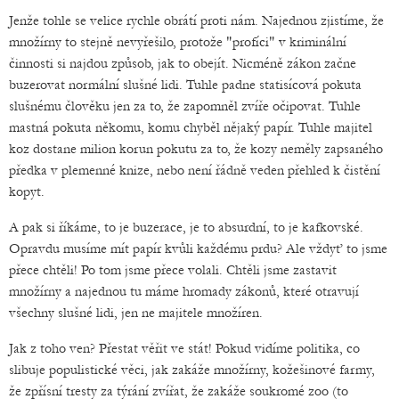
Jenže tohle se velice rychle obrátí proti nám. Najednou zjistíme, že
množírny to stejně nevyřešilo, protože "profíci" v kriminální
činnosti si najdou způsob, jak to obejít. Nicméně zákon začne
buzerovat normální slušné lidi. Tuhle padne statisícová pokuta
slušnému člověku jen za to, že zapomněl zvíře očipovat. Tuhle
mastná pokuta někomu, komu chyběl nějaký papír. Tuhle majitel
koz dostane milion korun pokutu za to, že kozy neměly zapsaného
předka v plemenné knize, nebo není řádně veden přehled k čistění
kopyt.
A pak si říkáme, to je buzerace, je to absurdní, to je kafkovské.
Opravdu musíme mít papír kvůli každému prdu? Ale vždyť to jsme
přece chtěli! Po tom jsme přece volali. Chtěli jsme zastavit
množírny a najednou tu máme hromady zákonů, které otravují
všechny slušné lidi, jen ne majitele množíren.
Jak z toho ven? Přestat věřit ve stát! Pokud vidíme politika, co
slibuje populistické věci, jak zakáže množírny, kožešinové farmy,
že zpřísní tresty za týrání zvířat, že zakáže soukromé zoo (to