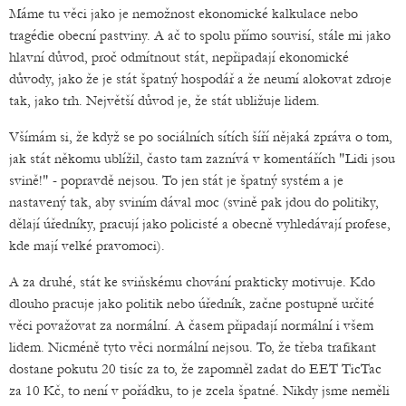
Máme tu věci jako je nemožnost ekonomické kalkulace nebo
tragédie obecní pastviny. A ač to spolu přímo souvisí, stále mi jako
hlavní důvod, proč odmítnout stát, nepřipadají ekonomické
důvody, jako že je stát špatný hospodář a že neumí alokovat zdroje
tak, jako trh. Největší důvod je, že stát ubližuje lidem.
Všímám si, že když se po sociálních sítích šíří nějaká zpráva o tom,
jak stát někomu ublížil, často tam zaznívá v komentářích "Lidi jsou
svině!" - popravdě nejsou. To jen stát je špatný systém a je
nastavený tak, aby sviním dával moc (svině pak jdou do politiky,
dělají úředníky, pracují jako policisté a obecně vyhledávají profese,
kde mají velké pravomoci).
A za druhé, stát ke sviňskému chování prakticky motivuje. Kdo
dlouho pracuje jako politik nebo úředník, začne postupně určité
věci považovat za normální. A časem připadají normální i všem
lidem. Nicméně tyto věci normální nejsou. To, že třeba trafikant
dostane pokutu 20 tisíc za to, že zapomněl zadat do EET TicTac
za 10 Kč, to není v pořádku, to je zcela špatné. Nikdy jsme neměli