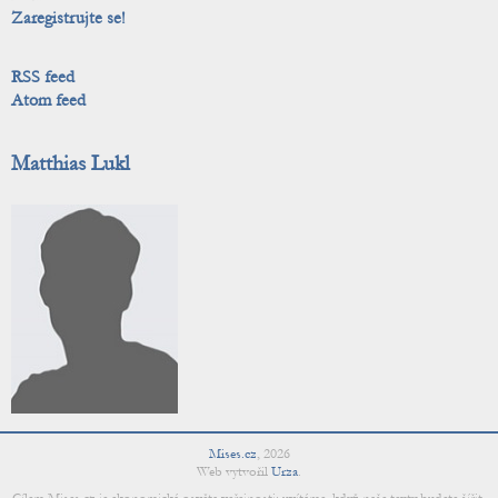
Zaregistrujte se!
RSS feed
Atom feed
Matthias Lukl
Mises.cz
,
2026
Web vytvořil
Urza
.