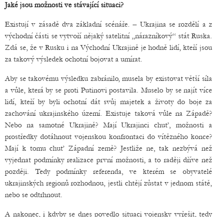
Jaké jsou možnosti ve stávající situaci?
Existují v zásadě dva základní scénáře. – Ukrajina se rozdělí a z
východní části se vytvoří nějaký satelitní „nárazníkový“ stát Ruska.
Zdá se, že v Rusku i na Východní Ukrajině je hodně lidí, kteří jsou
za takový výsledek ochotní bojovat a umírat.
Aby se takovému výsledku zabránilo, musela by existovat větší síla
a vůle, která by se proti Putinovi postavila. Muselo by se najít více
lidí, kteří by byli ochotní dát svůj majetek a životy do boje za
zachování ukrajinského území. Existuje taková vůle na Západě?
Nebo na samotné Ukrajině? Mají Ukrajinci chuť, možnosti a
prostředky dotáhnout vojenskou konfrontaci do vítězného konce?
Mají k tomu chuť Západní země? Jestliže ne, tak nezbývá než
vyjednat podmínky realizace první možnosti, a to raději dříve než
později. Tedy podmínky referenda, ve kterém se obyvatelé
ukrajinských regionů rozhodnou, jestli chtějí zůstat v jednom státě,
nebo se odtrhnout.
A nakonec, i kdyby se dnes povedlo situaci vojensky vyřešit, tedy