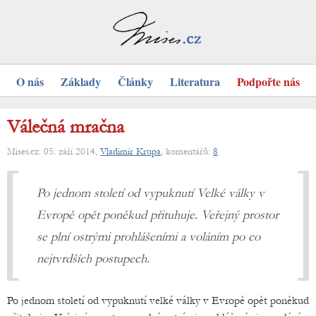
O nás
Základy
Články
Literatura
Podpořte nás
Válečná mračna
Mises.cz: 05. září 2014,
Vladimír Krupa
, komentářů:
8
Po jednom století od vypuknutí Velké války v
Evropě opět poněkud přituhuje. Veřejný prostor
se plní ostrými prohlášeními a voláním po co
nejtvrdších postupech.
Po jednom století od vypuknutí velké války v Evropě opět poněkud