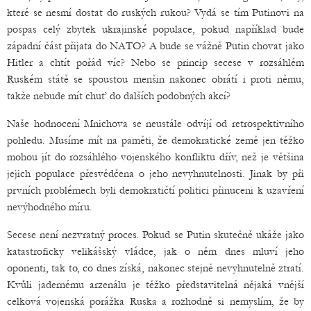
které se nesmí dostat do ruských rukou? Vydá se tím Putinovi na
pospas celý zbytek ukrajinské populace, pokud například bude
západní část přijata do NATO? A bude se vážně Putin chovat jako
Hitler a chtít pořád víc? Nebo se princip secese v rozsáhlém
Ruském státě se spoustou menšin nakonec obrátí i proti němu,
takže nebude mít chuť do dalších podobných akcí?
Naše hodnocení Mnichova se neustále odvíjí od retrospektivního
pohledu. Musíme mít na paměti, že demokratické země jen těžko
mohou jít do rozsáhlého vojenského konfliktu dřív, než je většina
jejich populace přesvědčena o jeho nevyhnutelnosti. Jinak by při
prvních problémech byli demokratičtí politici přinuceni k uzavření
nevýhodného míru.
Secese není nezvratný proces. Pokud se Putin skutečně ukáže jako
katastroficky velikášský vládce, jak o něm dnes mluví jeho
oponenti, tak to, co dnes získá, nakonec stejně nevyhnutelně ztratí.
Kvůli jadernému arzenálu je těžko představitelná nějaká vnější
celková vojenská porážka Ruska a rozhodně si nemyslím, že by