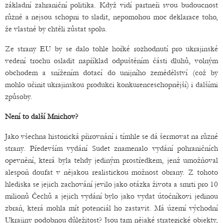
základní zahraniční politika. Když vidí partneři svou budoucnost
různě a nejsou schopni to sladit, nepomohou moc deklarace toho,
že vlastně by chtěli zůstat spolu.
Ze strany EU by se dalo tohle hořké rozhodnutí pro ukrajinské
vedení trochu osladit například odpuštěním části dluhů, volným
obchodem a snížením dotací do unijního zemědělství (což by
mohlo učinit ukrajinskou produkci konkurenceschopnější) i dalšími
způsoby.
Není to další Mnichov?
Jako všechna historická přirovnání i tímhle se dá šermovat na různé
strany. Především vydání Sudet znamenalo vydání pohraničních
opevnění, která byla tehdy jediným prostředkem, jenž umožňoval
alespoň doufat v nějakou realistickou možnost obrany. Z tohoto
hlediska se jejich zachování jevilo jako otázka života a smrti pro 10
milionů Čechů a jejich vydání bylo jako vydat útočníkovi jedinou
zbraň, která mohla mít potenciál ho zastavit. Má území východní
Ukrajiny podobnou důležitost? Jsou tam nějaké strategické objekty,