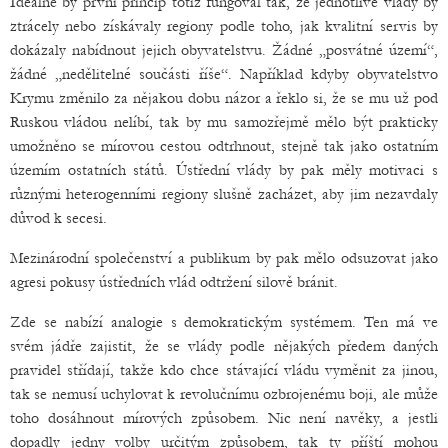
Ideálně by první princip totiž fungoval tak, že jednotlivé vlády by
ztrácely nebo získávaly regiony podle toho, jak kvalitní servis by
dokázaly nabídnout jejich obyvatelstvu. Žádné „posvátné území“,
žádné „nedělitelné součásti říše“. Například kdyby obyvatelstvo
Krymu změnilo za nějakou dobu názor a řeklo si, že se mu už pod
Ruskou vládou nelíbí, tak by mu samozřejmě mělo být prakticky
umožněno se mírovou cestou odtrhnout, stejně tak jako ostatním
územím ostatních států. Ústřední vlády by pak měly motivaci s
různými heterogenními regiony slušně zacházet, aby jim nezavdaly
důvod k secesi.
Mezinárodní společenství a publikum by pak mělo odsuzovat jako
agresi pokusy ústředních vlád odtržení silově bránit.
Zde se nabízí analogie s demokratickým systémem. Ten má ve
svém jádře zajistit, že se vlády podle nějakých předem daných
pravidel střídají, takže kdo chce stávající vládu vyměnit za jinou,
tak se nemusí uchylovat k revolučnímu ozbrojenému boji, ale může
toho dosáhnout mírových způsobem. Nic není navěky, a jestli
dopadly jedny volby určitým způsobem, tak ty příští mohou