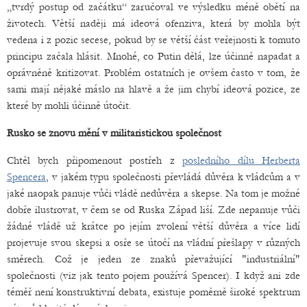
„tvrdý postup od začátku“ zaručoval ve výsledku méně obětí na
životech. Větší naději má ideová ofenziva, která by mohla být
vedena i z pozic secese, pokud by se větší část veřejnosti k tomuto
principu začala hlásit. Mnohé, co Putin dělá, lze účinně napadat a
oprávněně kritizovat. Problém ostatních je ovšem často v tom, že
sami mají nějaké máslo na hlavě a že jim chybí ideová pozice, ze
které by mohli účinně útočit.
Rusko se znovu mění v militaristickou společnost
Chtěl bych připomenout postřeh z
posledního dílu Herberta
Spencera
, v jakém typu společnosti převládá důvěra k vládcům a v
jaké naopak panuje vůči vládě nedůvěra a skepse. Na tom je možné
dobře ilustrovat, v čem se od Ruska Západ liší. Zde nepanuje vůči
žádné vládě už krátce po jejím zvolení větší důvěra a více lidí
projevuje svou skepsi a osře se útočí na vládní přešlapy v různých
směrech. Což je jeden ze znaků převažující "industriální"
společnosti (viz jak tento pojem používá Spencer). I když ani zde
téměř není konstruktivní debata, existuje poměrně široké spektrum