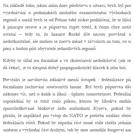
Na základě toho, jakou mám dnes představu o situaci, bych byl pro
vyjednávání o podmínkách možného osamostatnění východních
regionů a snažil bych se od Putina také získat prohlášení, že se hlásí
k principu secese a je připraven strpět totéž, k čemu chce nutit
ostatní – tedy to, že hranice Ruské říše nejsou posvátné a
nedotknutelné, ale mohou se znovu měnit v závislosti na tom, co si
přejí a budou přát obyvatelé jednotlivých regionů.
Kdyby to slíbil jen formálně a ve skutečnosti nedodržoval (jak se
dá čekat), je to alespoň dobrý propagandistický klacek k jeho bití.
Povstalci je navrhován zdánlivě menší ústupek - federalizace při
formálním zachování současných hranic. Byl bych připraven dát
nakonec víc, než o kolik si říkají - úplnou samostatnost. Federální
uspořádání by se totiž stalo pákou, kterou by Moskva mohla
zprostředkovaně blokovat řadu rozhodnutí Kyjeva, pokud by
platilo, že například pro vstup do NATO je potřeba souhlas obou
federálních států. Pokud by západní část země stále chtěla jedním
směrem a východní část druhým, tak by moc nemohla fungovat ani