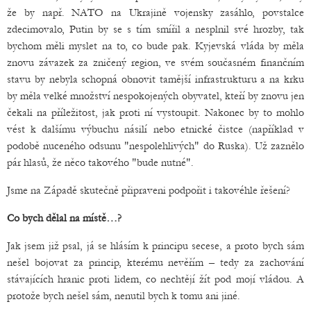
že by např. NATO na Ukrajině vojensky zasáhlo, povstalce
zdecimovalo, Putin by se s tím smířil a nesplnil své hrozby, tak
bychom měli myslet na to, co bude pak. Kyjevská vláda by měla
znovu závazek za zničený region, ve svém současném finančním
stavu by nebyla schopná obnovit tamější infrastrukturu a na krku
by měla velké množství nespokojených obyvatel, kteří by znovu jen
čekali na příležitost, jak proti ní vystoupit. Nakonec by to mohlo
vést k dalšímu výbuchu násilí nebo etnické čistce (například v
podobě nuceného odsunu "nespolehlivých" do Ruska). Už zaznělo
pár hlasů, že něco takového "bude nutné".
Jsme na Západě skutečně připraveni podpořit i takovéhle řešení?
Co bych dělal na místě…?
Jak jsem již psal, já se hlásím k principu secese, a proto bych sám
nešel bojovat za princip, kterému nevěřím – tedy za zachování
stávajících hranic proti lidem, co nechtějí žít pod mojí vládou. A
protože bych nešel sám, nenutil bych k tomu ani jiné.