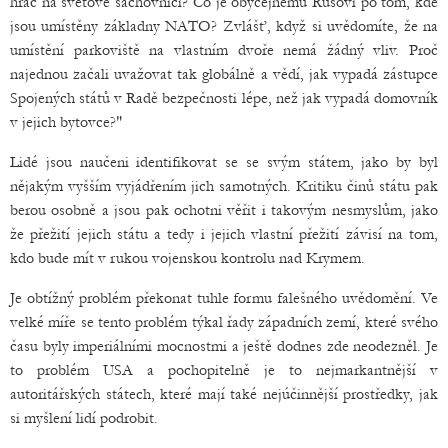
hráč na světové šachovnici? Co je obyčejnému Rusovi po tom, kde
jsou umístěny základny NATO? Zvlášť, když si uvědomíte, že na
umístění parkoviště na vlastním dvoře nemá žádný vliv. Proč
najednou začali uvažovat tak globálně a vědí, jak vypadá zástupce
Spojených států v Radě bezpečnosti lépe, než jak vypadá domovník
v jejich bytovce?"
Lidé jsou naučeni identifikovat se se svým státem, jako by byl
nějakým vyšším vyjádřením jich samotných. Kritiku činů státu pak
berou osobně a jsou pak ochotni věřit i takovým nesmyslům, jako
že přežití jejich státu a tedy i jejich vlastní přežití závisí na tom,
kdo bude mít v rukou vojenskou kontrolu nad Krymem.
Je obtížný problém překonat tuhle formu falešného uvědomění. Ve
velké míře se tento problém týkal řady západních zemí, které svého
času byly imperiálními mocnostmi a ještě dodnes zde neodezněl. Je
to problém USA a pochopitelně je to nejmarkantnější v
autoritářských státech, které mají také nejúčinnější prostředky, jak
si myšlení lidí podrobit.