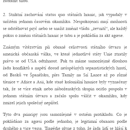
zabránit silou.
2. Striktní zachování status quo státních hranic, jak vypadaly v
určitém jednom časovém okamžiku. Nespokojenci mají možnosti
se odstěhovat pryč nebo se snažit změnit vládu „zevnitř“, ale každý
pokus o změnu státních hranic je tabu a je pokládán za akt agrese.
Známým vítězstvím při obraně celistvosti státního útvaru je
americká občanská válka, ve které jednotlivé státy Unie ztratily
právo se od USA odtrhnout. Pak tu máme samozřejmě dlouhou
řadu konfliktů a napětí dosud neúspěšných separatistických hnutí,
od Basků ve Španělsku, přes Tamily na Srí Lance až po různé
třenice v Africe a Asii, kde staré koloniální hranice byly vyznačeny
tak, že se více etnik nebo náboženských skupin ocitlo pospolu v
jednom státním útvaru a začalo spolu válčit v okamžiku, kdy
zmizel jejich společný nepřítel.
Tyto dva principy jsou samozřejmě v ostrém protikladu. Co je
pokládáno za agresi podle jednoho, je legitimní obranou podle
druhého a vice versa. Tragédie plyne z toho, že řada lidí se hlásí k