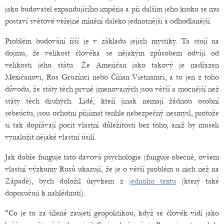
jako budovatel expandujícího impéria a při dalším jeho kroku se mu
postaví světové veřejné mínění daleko jednotnější a odhodlanější.
Problém budování říší je v základu jejich mystiky. Ta stojí na
dojmu, že velikost člověka se nějakým způsobem odvíjí od
velikosti jeho státu. Že Američan jako takový je nadřazen
Mexičanovi, Rus Gruzínci nebo Číňan Vietnamci, a to jen z toho
důvodu, že státy těch prvně jmenovaných jsou větší a mocnější než
státy těch druhých. Lidé, kteří jinak nemají žádnou osobní
sebeúctu, jsou ochotni přijímat tenhle nebezpečný nesmysl, protože
si tak dopřávají pocit vlastní důležitosti bez toho, aniž by museli
vynaložit nějaké vlastní úsilí.
Jak dobře funguje tato davová psychologie (funguje obecně, ovšem
vlastní výzkumy Rusů ukazují, že je o větší problém u nich než na
Západě), bych doložil úryvkem z
jednoho textu
(který také
doporučuji k nahlédnutí).
"Co je to za šílené zaujetí geopolitikou, když se člověk vidí jako