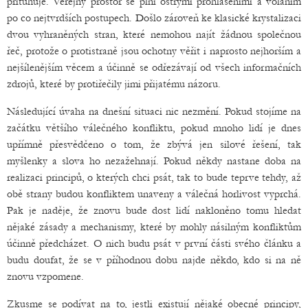
přituhuje. Veřejný prostor se plní ostrými prohlášeními a voláním
po co nejtvrdších postupech. Došlo zároveň ke klasické krystalizaci
dvou vyhraněných stran, které nemohou najít žádnou společnou
řeč, protože o protistraně jsou ochotny věřit i naprosto nejhorším a
nejšílenějším věcem a účinně se odřezávají od všech informačních
zdrojů, které by protiřečily jimi přijatému názoru.
Následující úvaha na dnešní situaci nic nezmění. Pokud stojíme na
začátku většího válečného konfliktu, pokud mnoho lidí je dnes
upřímně přesvědčeno o tom, že zbývá jen silové řešení, tak
myšlenky a slova ho nezažehnají. Pokud někdy nastane doba na
realizaci principů, o kterých chci psát, tak to bude teprve tehdy, až
obě strany budou konfliktem unaveny a válečná horlivost vyprchá.
Pak je naděje, že znovu bude dost lidí nakloněno tomu hledat
nějaké zásady a mechanismy, které by mohly násilným konfliktům
účinně předcházet. O nich budu psát v první části svého článku a
budu doufat, že se v příhodnou dobu najde někdo, kdo si na ně
znovu vzpomene.
Zkusme se podívat na to, jestli existují nějaké obecné principy,