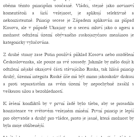
oběma těmto principům současně. Vládci, stejně jako novinoví
komentátoři a širší veřejnost, je aplikují selektivně a
nekonzistentně. Princip secese je Západem aplikován na případ
Kosova, ale v případě Ukrajiny se o secesi mluví jako o agresi a
možnost odtržení území obývaného ruskojazyčnou menšinou je
kategoricky vylučována.
Z druhé strany zase Putin používá příklad Kosova nebo rozdělení
Československa, ale pouze na své sousedy. Jakmile by mělo dojít k
odtržení nějaké okrajové části stávajícího Ruska, tak hlásá princip
druhý, územní integrita Ruské říše má být mimo jakoukoliv diskusi
a proti separatistům na svém území by nepochybně zasáhl s
veškerou silou a bezohledností.
K řešení konfliktů by v první řadě bylo třeba, aby se prosadila
konzistence ve světovém veřejném mínění. První princip je lepší
pro obyvatele a druhý pro vládce, proto je jasné, která možnost by
byla moje oblíbenější.