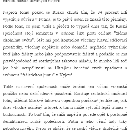
názorů hlasitě dávaných najevo.
Naproti tomu pokud se Rusko chlubí tím, že 84 procent lidí
vyjadřuje důvěru v Putina, je to právě jeden ze znaků této přeměny.
Podle toho, co jsem viděl a přečetl to vypadá dnes tak, že Ruská
společnost stojí semknuta v jednom šiku proti celému "zlému
okolnímu světu". Stát má pod kontrolou všechny hlavní sdělovací
prostředky, všechny nepřátele nebo domnělé nepřátele vykresluje
buď jako fašisty nebo jako podporovatele fašistů a podařilo se mu
pravděpodobně už rozdmýchat takovou náladu, že mnoho lidí teď
jen hoří netrpělivostí na Ukrajinu konečně tvrdě vpadnout a
svrhnout "fašistickou juntu" v Kyjevě.
Tohle nastavení společnosti může změnit jen vážná vojenská
porážka nebo delší ideové působení. Existuje realistická možnost
toho, uštědřit Moskvě takovou vojenskou porážku? Jestliže ne, pak
dnes vhodně učiněný ústupek k tomu může vytvořit lepší situaci v
budoucnosti. To buď tím, že sníží napětí a povede opět k postupné
demilitarizaci ruské společnosti. Putin a jeho věrní tady taky
nebudou navěky. Nebo se ukáže, že se ruský vládce skutečně vidí