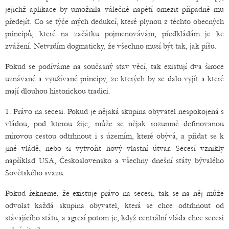
jejichž aplikace by umožnila válečné napětí omezit případně mu
předejít. Co se týče mých dedukcí, které plynou z těchto obecných
principů, které na začátku pojmenovávám, předkládám je ke
zvážení. Netvrdím dogmaticky, že všechno musí být tak, jak píšu.
Pokud se podíváme na současný stav věcí, tak existují dva široce
uznávané a využívané principy, ze kterých by se dalo vyjít a které
mají dlouhou historickou tradici.
1. Právo na secesi. Pokud je nějaká skupina obyvatel nespokojená s
vládou, pod kterou žije, může se nějak rozumně definovanou
mírovou cestou odtrhnout i s územím, které obývá, a přidat se k
jiné vládě, nebo si vytvořit nový vlastní útvar. Secesí vznikly
například USA, Československo a všechny dnešní státy bývalého
Sovětského svazu.
Pokud řekneme, že existuje právo na secesi, tak se na něj může
odvolat každá skupina obyvatel, která se chce odtrhnout od
stávajícího státu, a agresí potom je, když centrální vláda chce secesi