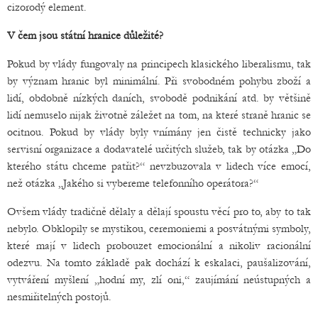
cizorodý element.
V čem jsou státní hranice důležité?
Pokud by vlády fungovaly na principech klasického liberalismu, tak
by význam hranic byl minimální. Při svobodném pohybu zboží a
lidí, obdobně nízkých daních, svobodě podnikání atd. by většině
lidí nemuselo nijak životně záležet na tom, na které straně hranic se
ocitnou. Pokud by vlády byly vnímány jen čistě technicky jako
servisní organizace a dodavatelé určitých služeb, tak by otázka „Do
kterého státu chceme patřit?“ nevzbuzovala v lidech více emocí,
než otázka „Jakého si vybereme telefonního operátora?“
Ovšem vlády tradičně dělaly a dělají spoustu věcí pro to, aby to tak
nebylo. Obklopily se mystikou, ceremoniemi a posvátnými symboly,
které mají v lidech probouzet emocionální a nikoliv racionální
odezvu. Na tomto základě pak dochází k eskalaci, paušalizování,
vytváření myšlení „hodní my, zlí oni,“ zaujímání neústupných a
nesmiřitelných postojů.