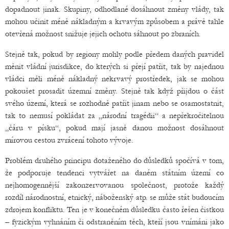
dopadnout jinak. Skupiny, odhodlané dosáhnout změny vlády, tak
mohou učinit méně nákladným a krvavým způsobem a právě tahle
otevřená možnost snižuje jejich ochotu sáhnout po zbraních.
Stejně tak, pokud by regiony mohly podle předem daných pravidel
měnit vládní jurisdikce, do kterých si přejí patřit, tak by najednou
vládci měli méně nákladný nekrvavý prostředek, jak se mohou
pokoušet prosadit územní změny. Stejně tak když přijdou o část
svého území, která se rozhodně patřit jinam nebo se osamostatnit,
tak to nemusí pokládat za „národní tragédii“ a nepřekročitelnou
„čáru v písku“, pokud mají jasně danou možnost dosáhnout
mírovou cestou zvrácení tohoto vývoje.
Problém druhého principu dotaženého do důsledků spočívá v tom,
že podporuje tendenci vytvářet na daném státním území co
nejhomogennější zakonzervovanou společnost, protože každý
rozdíl národnostní, etnický, náboženský atp. se může stát budoucím
zdrojem konfliktu. Ten je v konečném důsledku často řešen čistkou
– fyzickým vyhnáním či odstraněním těch, kteří jsou vnímáni jako