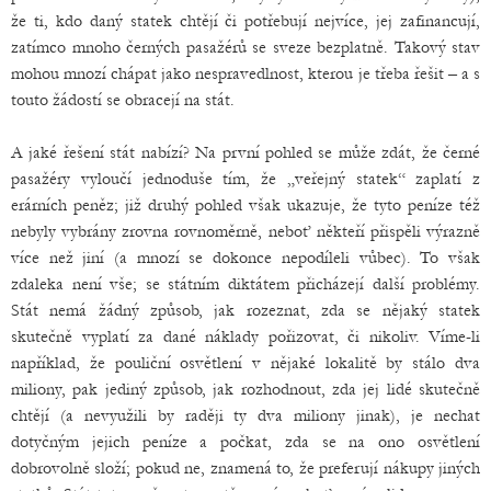
že ti, kdo daný statek chtějí či potřebují nejvíce, jej zafinancují,
zatímco mnoho černých pasažérů se sveze bezplatně. Takový stav
mohou mnozí chápat jako nespravedlnost, kterou je třeba řešit – a s
touto žádostí se obracejí na stát.
A jaké řešení stát nabízí? Na první pohled se může zdát, že černé
pasažéry vyloučí jednoduše tím, že „veřejný statek“ zaplatí z
erárních peněz; již druhý pohled však ukazuje, že tyto peníze též
nebyly vybrány zrovna rovnoměrně, neboť někteří přispěli výrazně
více než jiní (a mnozí se dokonce nepodíleli vůbec). To však
zdaleka není vše; se státním diktátem přicházejí další problémy.
Stát nemá žádný způsob, jak rozeznat, zda se nějaký statek
skutečně vyplatí za dané náklady pořizovat, či nikoliv. Víme-li
například, že pouliční osvětlení v nějaké lokalitě by stálo dva
miliony, pak jediný způsob, jak rozhodnout, zda jej lidé skutečně
chtějí (a nevyužili by raději ty dva miliony jinak), je nechat
dotyčným jejich peníze a počkat, zda se na ono osvětlení
dobrovolně složí; pokud ne, znamená to, že preferují nákupy jiných