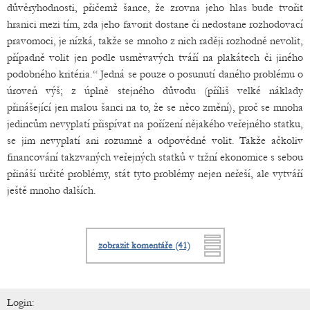
důvěryhodnosti, přičemž šance, že zrovna jeho hlas bude tvořit
hranici mezi tím, zda jeho favorit dostane či nedostane rozhodovací
pravomoci, je nízká, takže se mnoho z nich raději rozhodně nevolit,
případně volit jen podle usměvavých tváří na plakátech či jiného
podobného kritéria.“ Jedná se pouze o posunutí daného problému o
úroveň výš; z úplně stejného důvodu (příliš velké náklady
přinášející jen malou šanci na to, že se něco změní), proč se mnoha
jedincům nevyplatí přispívat na pořízení nějakého veřejného statku,
se jim nevyplatí ani rozumně a odpovědně volit. Takže ačkoliv
financování takzvaných veřejných statků v tržní ekonomice s sebou
přináší určité problémy, stát tyto problémy nejen neřeší, ale vytváří
ještě mnoho dalších.
zobrazit komentáře (41)
Login: