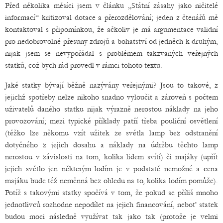
Před několika měsíci jsem v článku „Státní zásahy jako ničitelé
informací“ kritizoval dotace a přerozdělování; jeden z čtenářů mě
kontaktoval s připomínkou, že ačkoliv je má argumentace validní
pro nedobrovolné přesuny zdrojů a bohatství od jedněch k druhým,
nijak jsem se nevypořádal s problémem takzvaných veřejných
statků, což bych rád provedl v rámci tohoto textu.
Jaké statky bývají běžně nazývány veřejnými? Jsou to takové, z
jejichž spotřeby nelze nikoho snadno vyloučit a zároveň s počtem
uživatelů daného statku nijak výrazně nerostou náklady na jeho
provozování; mezi typické příklady patří třeba pouliční osvětlení
(těžko lze někomu vzít užitek ze světla lamp bez odstranění
dotyčného z jejich dosahu a náklady na údržbu těchto lamp
nerostou v závislosti na tom, kolika lidem svítí) či majáky (upřít
jejich světlo jen některým lodím je v podstatě nemožné a cena
majáku bude též neměnná bez ohledu na to, kolika lodím pomůže).
Potíž s takovými statky spočívá v tom, že pokud se příliš mnoho
jednotlivců rozhodne nepodílet na jejich financování, neboť statek
budou moci následně využívat tak jako tak (protože je velmi