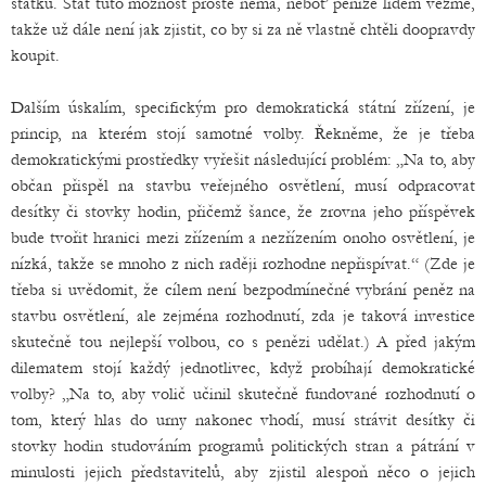
statků. Stát tuto možnost prostě nemá, neboť peníze lidem vezme,
takže už dále není jak zjistit, co by si za ně vlastně chtěli doopravdy
koupit.
Dalším úskalím, specifickým pro demokratická státní zřízení, je
princip, na kterém stojí samotné volby. Řekněme, že je třeba
demokratickými prostředky vyřešit následující problém: „Na to, aby
občan přispěl na stavbu veřejného osvětlení, musí odpracovat
desítky či stovky hodin, přičemž šance, že zrovna jeho příspěvek
bude tvořit hranici mezi zřízením a nezřízením onoho osvětlení, je
nízká, takže se mnoho z nich raději rozhodne nepřispívat.“ (Zde je
třeba si uvědomit, že cílem není bezpodmínečné vybrání peněz na
stavbu osvětlení, ale zejména rozhodnutí, zda je taková investice
skutečně tou nejlepší volbou, co s penězi udělat.) A před jakým
dilematem stojí každý jednotlivec, když probíhají demokratické
volby? „Na to, aby volič učinil skutečně fundované rozhodnutí o
tom, který hlas do urny nakonec vhodí, musí strávit desítky či
stovky hodin studováním programů politických stran a pátrání v
minulosti jejich představitelů, aby zjistil alespoň něco o jejich