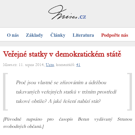
O nás
Základy
Články
Literatura
Podpořte nás
Veřejné statky v demokratickém státě
Mises.cz: 11. srpna 2014,
Urza
, komentářů:
41
Proč jsou vlastně se zřizováním a údržbou
takzvaných veřejných statků v tržním prostředí
takové obtíže? A jaké řešení nabízí stát?
[Původně napsáno pro časopis Beran vydávaný Stranou
svobodných občanů.]