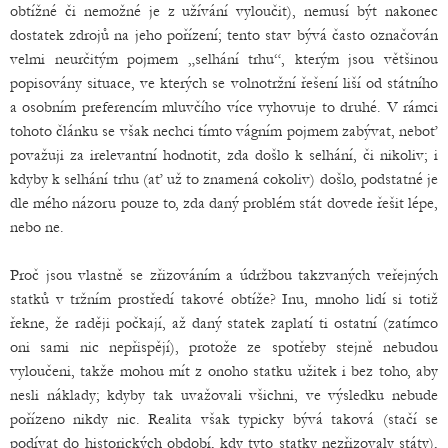
obtížné či nemožné je z užívání vyloučit), nemusí být nakonec
dostatek zdrojů na jeho pořízení; tento stav bývá často označován
velmi neurčitým pojmem „selhání trhu“, kterým jsou většinou
popisovány situace, ve kterých se volnotržní řešení liší od státního
a osobním preferencím mluvčího více vyhovuje to druhé. V rámci
tohoto článku se však nechci tímto vágním pojmem zabývat, neboť
považuji za irelevantní hodnotit, zda došlo k selhání, či nikoliv; i
kdyby k selhání trhu (ať už to znamená cokoliv) došlo, podstatné je
dle mého názoru pouze to, zda daný problém stát dovede řešit lépe,
nebo ne.
Proč jsou vlastně se zřizováním a údržbou takzvaných veřejných
statků v tržním prostředí takové obtíže? Inu, mnoho lidí si totiž
řekne, že raději počkají, až daný statek zaplatí ti ostatní (zatímco
oni sami nic nepřispějí), protože ze spotřeby stejně nebudou
vyloučeni, takže mohou mít z onoho statku užitek i bez toho, aby
nesli náklady; kdyby tak uvažovali všichni, ve výsledku nebude
pořízeno nikdy nic. Realita však typicky bývá taková (stačí se
podívat do historických období, kdy tyto statky nezřizovaly státy),