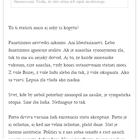
financovaní. Vedia, že táto téma ich nijak neohrozuje.
To ti etatisti maju aj rohy ci kopyta?
Fanatizmus nesvedci nikomu. Ani libertarianovi. Lebo
fanatizmus ignoruje realitu. Ak je anarchia synonymom zla,
tak to ma asi nejaky dovod. Aj to, ze kazde mocenske
vakuum, cize anachia, vzdy konci ustanovenim statnej moci.
Z vole Bozej, z vole ludu alebo iba tak, z vole okupanta. Ako
sa vravi: Lepsia zla vlada ako ziadna.
Svet, kde by nebol potrebny monopol na nasilie, je sympaticka
utopia. Sme iba ludia. Nefunguje to tak.
Preto drviva vacsina ludi existenciu statu akceptuje. Preto je
aj ochotna, aj ked nie velmi ochotne, platit dane. Stat je
hrozna institucia. Politici si z nas robia srandu a cast nasich