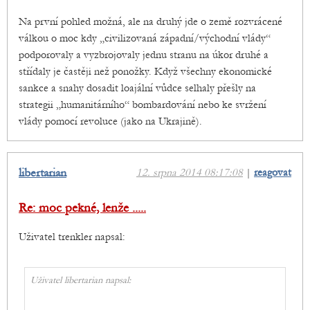
Na první pohled možná, ale na druhý jde o země rozvrácené
válkou o moc kdy „civilizovaná západní/východní vlády“
podporovaly a vyzbrojovaly jednu stranu na úkor druhé a
střídaly je častěji než ponožky. Když všechny ekonomické
sankce a snahy dosadit loajální vůdce selhaly přešly na
strategii „humanitárního“ bombardování nebo ke svržení
vlády pomocí revoluce (jako na Ukrajině).
libertarian
12. srpna 2014 08:17:08
|
reagovat
Re: moc pekné, lenže .....
Uživatel trenkler napsal:
Uživatel libertarian napsal:
...