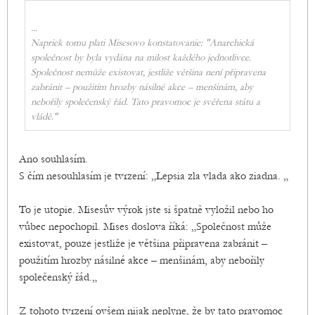
...
Napriek tomu plati Misesovo konstatovanie: "Anarchická
společnost by byla vydána na milost každého jednotlivce.
Společnost nemůže existovat, jestliže většina není připravena
zabránit – použitím hrozby násilné akce – menšinám, aby
nebořily společenský řád. Tato pravomoc je svěřena státu a
vládě."
Ano souhlasím.
S čím nesouhlasím je tvrzení: „Lepsia zla vlada ako ziadna. „
To je utopie. Misesův výrok jste si špatně vyložil nebo ho
vůbec nepochopil. Mises doslova říká: „Společnost může
existovat, pouze jestliže je většina připravena zabránit –
použitím hrozby násilné akce – menšinám, aby nebořily
společenský řád.„
Z tohoto tvrzení ovšem nijak neplyne, že by tato pravomoc