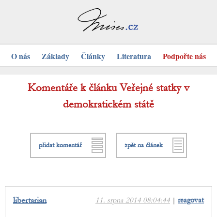
O nás
Základy
Články
Literatura
Podpořte nás
Komentáře k článku Veřejné statky v
demokratickém státě
přidat komentář
zpět na článek
libertarian
11. srpna 2014 08:04:44
|
reagovat