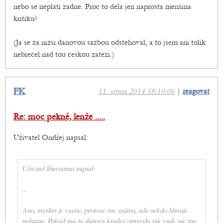
nebo se neplati zadne. Proc to dela jen naprosta mensina
kritiku?
(Ja se za nizsi danovou sazbou odstehoval, a to jsem ani tolik
nebrecel nad tou ceskou zatezi.)
FK
11. srpna 2014 18:10:06
|
reagovat
Re: moc pekné, lenže .....
Uživatel Ondřej napsal:
Uživatel libertarian napsal:
...
Ano, myslim je vazne, protoze me zajima, zda nekdo hlasuje
nohama. Pokud mu ta danova kradez opravdu tak vadi, nic mu