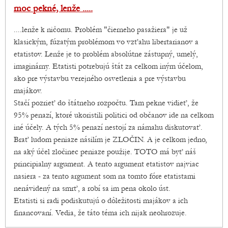
moc pekné, lenže .....
....lenže k ničomu. Problém "čierneho pasažiera" je už
klasickým, fúzatým problémom vo vzťahu libertarianov a
etatistov. Lenže je to problém absolútne zástupný, umelý,
imaginárny. Etatisti potrebujú štát za celkom iným účelom,
ako pre výstavbu verejného osvetlenia a pre výstavbu
majákov.
Stačí pozrieť do štátneho rozpočtu. Tam pekne vidieť, že
95% penazí, ktoré ukoristili politici od občanov ide na celkom
iné účely. A tých 5% penazí nestojí za námahu diskutovať.
Brať ludom peniaze násilím je ZLOČIN. A je celkom jedno,
na aký účel zločinec peniaze použije. TOTO má byť náš
principialny argument. A tento argument etatistov najviac
nasiera - za tento argument som na tomto fóre etatistami
nenávidený na smrť, a robí sa im pena okolo úst.
Etatisti si radi podiskutujú o dôležitosti majákov a ich
financovaní. Vedia, že táto téma ich nijak neohrozuje.