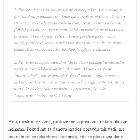
1. Prezentujete sa tu ako vzdelaný človek, takže dobre viete, že
(s výnimkou podnikateľov) ludia dane neplatia aktívne, ale sú im
strhávané zo mzdy (zamestnávateľom) , resp. sú im odoberané
(DPH) pri nákupe , predajcom. Takže neplatiť dane je technicky
problém. Tento systém výberu daní je psychologicky velmi
dobrý, pretože duševne slabší ludia skoro ani nevedia, že dane
platia. A už vôbec nevedia, KOĽKO zaplatia v daniach.
2. Pri danovej lupeži metódou "život alebo peniaze" je absurdné
nazývať toto "dobrovolným" platením. Ak toto nazývate
"dobrovolné" , tak sa zamyslite, čo od takejto argumentácie a
diskusie očakávate. Ak sú toto vaše jediné argumenty, tak ste na
tom fakt biedne. Mám problém si predstaviť, že vaše
"argumenty" vôbec myslíte vážne.
Ano, myslim je vazne, protoze me zajima, zda nekdo hlasuje
nohama. Pokud mu ta danova kradez opravdu tak vadi, nic
mu nebrani se odstehovat na misto, kde se plati nizsi dane