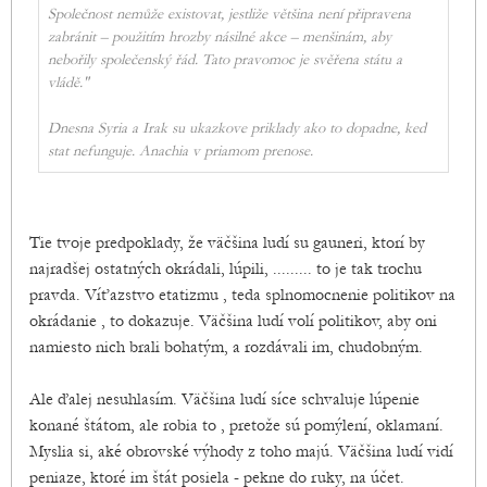
Společnost nemůže existovat, jestliže většina není připravena
zabránit – použitím hrozby násilné akce – menšinám, aby
nebořily společenský řád. Tato pravomoc je svěřena státu a
vládě."
Dnesna Syria a Irak su ukazkove priklady ako to dopadne, ked
stat nefunguje. Anachia v priamom prenose.
Tie tvoje predpoklady, že väčšina ludí su gauneri, ktorí by
najradšej ostatných okrádali, lúpili, ......... to je tak trochu
pravda. Víťazstvo etatizmu , teda splnomocnenie politikov na
okrádanie , to dokazuje. Väčšina ludí volí politikov, aby oni
namiesto nich brali bohatým, a rozdávali im, chudobným.
Ale ďalej nesuhlasím. Väčšina ludí síce schvaluje lúpenie
konané štátom, ale robia to , pretože sú pomýlení, oklamaní.
Myslia si, aké obrovské výhody z toho majú. Väčšina ludí vidí
peniaze, ktoré im štát posiela - pekne do ruky, na účet.