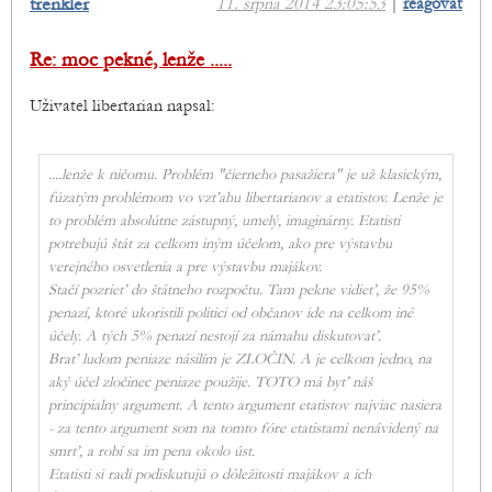
trenkler
11. srpna 2014 23:05:53
|
reagovat
Re: moc pekné, lenže .....
Uživatel libertarian napsal:
....lenže k ničomu. Problém "čierneho pasažiera" je už klasickým,
fúzatým problémom vo vzťahu libertarianov a etatistov. Lenže je
to problém absolútne zástupný, umelý, imaginárny. Etatisti
potrebujú štát za celkom iným účelom, ako pre výstavbu
verejného osvetlenia a pre výstavbu majákov.
Stačí pozrieť do štátneho rozpočtu. Tam pekne vidieť, že 95%
penazí, ktoré ukoristili politici od občanov ide na celkom iné
účely. A tých 5% penazí nestojí za námahu diskutovať.
Brať ludom peniaze násilím je ZLOČIN. A je celkom jedno, na
aký účel zločinec peniaze použije. TOTO má byť náš
principialny argument. A tento argument etatistov najviac nasiera
- za tento argument som na tomto fóre etatistami nenávidený na
smrť, a robí sa im pena okolo úst.
Etatisti si radi podiskutujú o dôležitosti majákov a ich