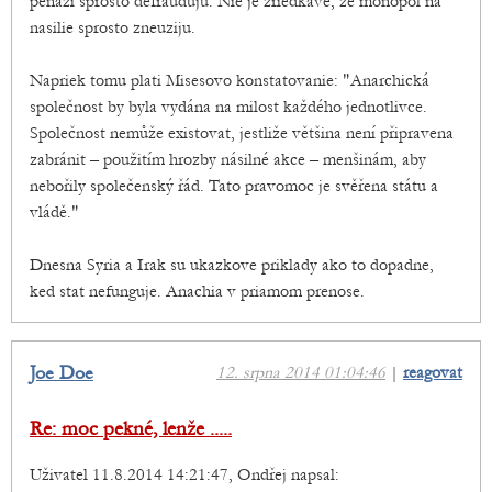
penazi sprosto defrauduju. Nie je zriedkave, ze monopol na
nasilie sprosto zneuziju.
Napriek tomu plati Misesovo konstatovanie: "Anarchická
společnost by byla vydána na milost každého jednotlivce.
Společnost nemůže existovat, jestliže většina není připravena
zabránit – použitím hrozby násilné akce – menšinám, aby
nebořily společenský řád. Tato pravomoc je svěřena státu a
vládě."
Dnesna Syria a Irak su ukazkove priklady ako to dopadne,
ked stat nefunguje. Anachia v priamom prenose.
Joe Doe
12. srpna 2014 01:04:46
|
reagovat
Re: moc pekné, lenže .....
Uživatel 11.8.2014 14:21:47, Ondřej napsal: