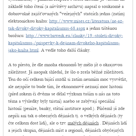
základě toho čtení (a návštěvy archivu) napsal o soukromě a
dobrovolně zajišťovaných "veřejných" statcích jednu (zatím)
elektronickou knihu:
http://www.mises.cz/literatura/ne-az-
tak-divoky-divoky-kapitalismus-68.aspx
a jednu tištěnou
brožuru:
http://www.bawerk.eu/clanky/19.-stoleti-divoky-
kapitalismus-/prispevky-k-dejinam-divokeho-kapitalismu-
jako-kniha.html
. A vedle toho další články.
A to přesto, že dle mnoha ekonomů by mělo jít o okrajovou
záležitost. Já naopak shledal, že šlo o zcela běžné záležitosti.
Ten do očí celkem bijící rozdíl si zatím neumím moc vysvětlit,
ale nejspíše to bude tím, že ekonomové neznají moc historii
(před rokem či dvěma se dělal výzkum tuším u nás na toto
téma a výsledky byly tristní) anebo se zabývají speciální
historíí (peníze, banky, státní instituce apod.). Přičemž já zde
nepíši ani tak o obecných dějinách tj. o velkých dějinách (ty
čte celkem dost lidí), ale o tzv.
malých dějinách
. Dějinách lidí
a jejich skupin, dějinách míst a regionů, dějinách obyčejných