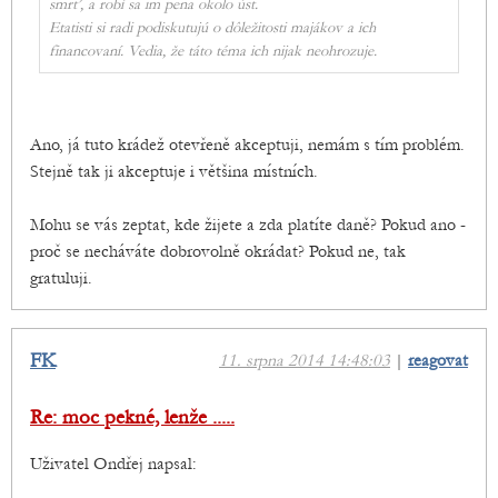
smrť, a robí sa im pena okolo úst.
Etatisti si radi podiskutujú o dôležitosti majákov a ich
financovaní. Vedia, že táto téma ich nijak neohrozuje.
Ano, já tuto krádež otevřeně akceptuji, nemám s tím problém.
Stejně tak ji akceptuje i většina místních.
Mohu se vás zeptat, kde žijete a zda platíte daně? Pokud ano -
proč se necháváte dobrovolně okrádat? Pokud ne, tak
gratuluji.
FK
11. srpna 2014 14:48:03
|
reagovat
Re: moc pekné, lenže .....
Uživatel Ondřej napsal: