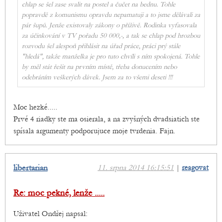
chlap se šel zase svalit na postel a čučet na bednu. Tohle
popravdě z komunismu opravdu nepamatuji a to jsme dělávali za
pár šupů. Jenže existovaly zákony o příživě. Rodinka vyfasovala
za účinkování v TV pořadu 50 000,-, a tak se chlap pod hrozbou
rozvodu šel alespoň přihlásit na úřad práce, práci prý stále
"hledá", takže manželka je pro tuto chvíli s ním spokojená. Tohle
by měl stát řešit na prvním místě, třeba donucením nebo
odebráním veškerých dávek. Jsem za to všemi deseti !!!
Moc hezké.....
Prvé 4 riadky ste ma osierala, a na zvyšných dvadsiatich ste
spísala argumenty podporujuce moje tvrdenia. Fajn.
libertarian
11. srpna 2014 16:15:51
|
reagovat
Re: moc pekné, lenže .....
Uživatel Ondřej napsal: