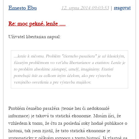
Ernesto Ebu
12. srpna 2014 09:03:53
|
reagovat
Re: moc pekné, lenže .....
Uživatel libertarian napsal:
....lenže k ničomu. Problém "čierneho pasažiera" je už klasickým,
fúzatým problémom vo vzťahu libertarianov a etatistov. Lenže je
to problém absolútne zástupný, umelý, imaginárny. Etatisti
potrebujú štát za celkom iným účelom, ako pre výstavbu
verejného osvetlenia a pre výstavbu majákov.
Problém černého pasažéra (teorie her či nedokonalé
informace) je taková ta statická ekonomie. Musím říci, že
vzhledem k tomu, že čtu za poslední roky hodně publikace o
historii, tak jsem zjistil, že tato statická ekonomie je
systematicky v příkrém rozporu s touto historií. Já vlastně na