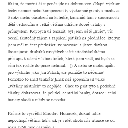
říkám, že možná část peněz jde na dobrou věc. (Např. výzkum
léčby nemocí nebo kompenzuji ty výzkumné granty a mzdu za
3 roky mého působení na katedře, kamarád tam v současnosti
dělá vedoucího a velká většina udržuje dobré vztahy s
průmyslem. Kdybych už tenkrát, byl jsem ještě „kuře“, víc
ocenil skutečný zájem a zapálení páťáků na přednášce, kterým
jsem měl tu čest přednášet, ve srovnání s jistou dávkou
lhostejnosti druháků navyklých ještě středoškolskému
přístupu k učení v laboratořích, které jsem vedl, asi bych se
sám tak rychle do praxe nehrnul. :-)) A nebo se mohu upálit
pro výstrahu jako Jan Palach, ale pomůže to něčemu?
Pomohlo to snad tenkrát? Jinak než spojením sil velké
„většiny místních“ to nepůjde.. Chce to psát tyto a podobné
články, dokazovat, že politici, centrální banky, dotace i celní
bariery škodí a nikdy se nevzdát.
Krásně to vysvětlil Miroslav Horníček, dokud tohle
nepochopí většina lidí a jak je vidět okolo nás situace se od
roku 1968 moc nezměnila: