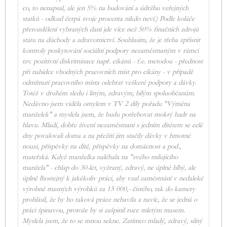
co, to nenapsal, ale jen 5% na budování a údržbu veřejných
statků - odkud čerpá svoje procenta nikdo neví.) Podle koláče
přerozdělení vybraných daní jde více než 50% finačních zdrojů
státu na důchody a zdravotnictví. Souhlasím, že je třeba zpřísnit
kontroly poskytování sociální podpory nezaměstnaným v rámci
tzv. pozitivní diskriminace např. cikánů - f.e. metodou - přednost
při nabídce vhodných pracovních míst pro cikány - v případě
odmítnutí pracovního místa odebrat veškeré podpory a dávky.
Totéž v druhém sledu i líným, zdravým, bílým spoluobčanům.
Nedávno jsem viděla omylem v TV 2 díly pořadu "Výměna
manželek" a myslela jsem, že budu potřebovat mokrý hadr na
hlavu. Mladí, dobře živení nezaměstnaní s jedním dítětem se celé
dny povalovali doma a na přežití jim stačily dávky v hmotné
nouzi, příspěvky na dítě, příspěvky na domácnost a pod.,
mateřská. Když manželka naléhala na "svého milujícího
manžela" - chlap do 30-let, vyžraný, zdravý, ne úplně blbý, ale
úplně lhostejný k jakékoliv práci, aby vzal zaměstnání v nedaleké
výrobně masných výrobků za 15 000,- čistého, tak do kamery
prohlásil, že by ho taková práce nebavila a navíc, že se jedná o
práci špinavou, protože by si zašpinil ruce mletým masem.
Myslela jsem, že to se mnou sekne. Zatímco mladý, zdravý, silný