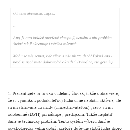
Uživatel libertarian napsal:
...
Ano, já tuto krádež otevřeně akceptuji, nemám s tím problém.
Stejně tak ji akceptuje i většina místních.
Mohu se vás zeptat, kde žijete a zda platíte daně? Pokud ano -
proč se necháváte dobrovolně okrádat? Pokud ne, tak gratuluji.
1. Prezentujete sa tu ako vzdelaný človek, takže dobre viete,
že (s výnimkou podnikateľov) ludia dane neplatia aktívne, ale
sú im strhávané zo mzdy (zamestnávateľom) , resp. sú im
odoberané (DPH) pri nákupe , predajcom. Takže neplatiť
dane je technicky problém. Tento systém výberu daní je
psychologicky velmi dobrý, pretože duševne slabší ludia skoro