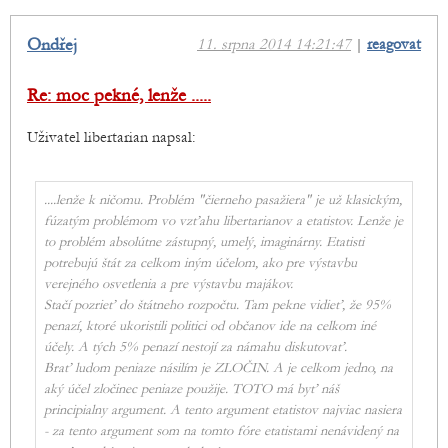
Ondřej
11. srpna 2014 14:21:47
|
reagovat
Re: moc pekné, lenže .....
Uživatel libertarian napsal:
....lenže k ničomu. Problém "čierneho pasažiera" je už klasickým,
fúzatým problémom vo vzťahu libertarianov a etatistov. Lenže je
to problém absolútne zástupný, umelý, imaginárny. Etatisti
potrebujú štát za celkom iným účelom, ako pre výstavbu
verejného osvetlenia a pre výstavbu majákov.
Stačí pozrieť do štátneho rozpočtu. Tam pekne vidieť, že 95%
penazí, ktoré ukoristili politici od občanov ide na celkom iné
účely. A tých 5% penazí nestojí za námahu diskutovať.
Brať ludom peniaze násilím je ZLOČIN. A je celkom jedno, na
aký účel zločinec peniaze použije. TOTO má byť náš
principialny argument. A tento argument etatistov najviac nasiera
- za tento argument som na tomto fóre etatistami nenávidený na