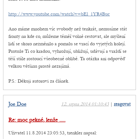
http://www.youtube.com/watch?v=bEl_1YR4Buc
Ano máme mnohem víc svobody než tenkrát, nemusíme stát
fronty na kde co, můžeme téměř volně cestovat, ale myšlení
lidí se skoro nezměnilo a pomalu se vrací do vyjetých kolejí.
Protože Ti co kradou, vyhrožují, ubližují, udávají a vraždí se
těší stále rostoucí všeobecné oblibě. Ta otázka ani odpověď
velkou většinu prostě nezajímá.
P.S.: Děkuji autorovi za článek.
Joe Doe
12. srpna 2014 01:10:43
|
reagovat
Re: moc pekné, lenže .....
Uživatel 11.8.2014 23:05:53, trenkler napsal: