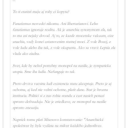
To ti etatisti maju aj rohy ci kopyta?
Fanatizmus nesvedci nikomu. Ani libertarianovi. Lebo
fanatizmus ignoruje realitu. Ak je anarchia synonymom zla, tak
to ma asi nejaky dovod. Aj to, ze kazde mocenske vakuum, cize
anachia, vzdy konci ustanovenim statnej moci. Z vole Bozej, z
vole ludu alebo iba tak, z vole okupanta. Ako sa vravi: Lepsia zla
vlada ako ziadna.
Svet, kde by nebol potrebny monopol na nasilie, je sympaticka
utopia. Sme iba ludia. Nefunguje to tak.
Preto drviva vacsina ludi existenciu statu akceptuje. Preto je aj
ochotna, aj ked nie velmi ochotne, platit dane. Stat je hrozna
institucia. Politici si z nas robia srandu a cast nasich penazi
sprosto defrauduju. Nie je zriedkave, ze monopol na nasilie
sprosto zneuziju.
Napriek tomu plati Misesovo konstatovanie: "Anarchická
společnost by byla vydána na milost každého jednotlivce.