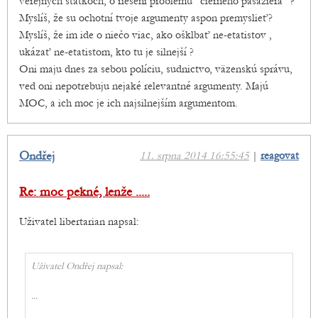
verejných statkoch, o riešení problému "čierneho pasažiera" ?
Myslíš, že su ochotní tvoje argumenty aspon premyslieť?
Myslíš, že im ide o niečo viac, ako ošklbať ne-etatistov ,
ukázať ne-etatistom, kto tu je silnejší ?
Oni maju dnes za sebou políciu, sudnictvo, väzenskú správu,
ved oni nepotrebuju nejaké relevantné argumenty. Majú
MOC, a ich moc je ich najsilnejším argumentom.
Ondřej
11. srpna 2014 16:55:45
|
reagovat
Re: moc pekné, lenže .....
Uživatel libertarian napsal:
Uživatel Ondřej napsal:
...