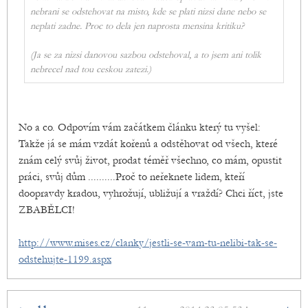
nebrani se odstehovat na misto, kde se plati nizsi dane nebo se
neplati zadne. Proc to dela jen naprosta mensina kritiku?
(Ja se za nizsi danovou sazbou odstehoval, a to jsem ani tolik
nebrecel nad tou ceskou zatezi.)
No a co. Odpovím vám začátkem článku který tu vyšel:
Takže já se mám vzdát kořenů a odstěhovat od všech, které
znám celý svůj život, prodat téměř všechno, co mám, opustit
práci, svůj dům ..........Proč to neřeknete lidem, kteří
doopravdy kradou, vyhrožují, ubližují a vraždí? Chci říct, jste
ZBABĚLCI!
http://www.mises.cz/clanky/jestli-se-vam-tu-nelibi-tak-se-
odstehujte-1199.aspx