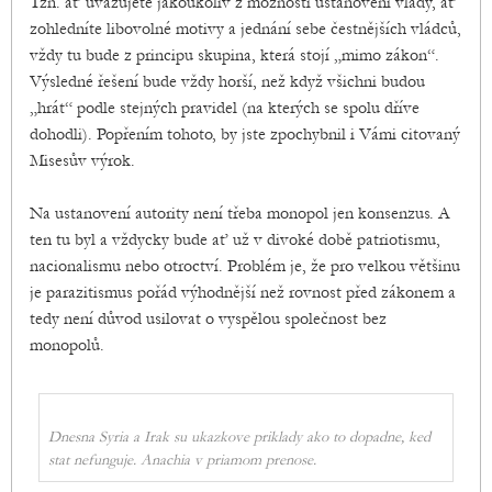
Tzn. ať uvažujete jakoukoliv z možností ustanovení vlády, ať
zohledníte libovolné motivy a jednání sebe čestnějších vládců,
vždy tu bude z principu skupina, která stojí „mimo zákon“.
Výsledné řešení bude vždy horší, než když všichni budou
„hrát“ podle stejných pravidel (na kterých se spolu dříve
dohodli). Popřením tohoto, by jste zpochybnil i Vámi citovaný
Misesův výrok.
Na ustanovení autority není třeba monopol jen konsenzus. A
ten tu byl a vždycky bude ať už v divoké době patriotismu,
nacionalismu nebo otroctví. Problém je, že pro velkou většinu
je parazitismus pořád výhodnější než rovnost před zákonem a
tedy není důvod usilovat o vyspělou společnost bez
monopolů.
Dnesna Syria a Irak su ukazkove priklady ako to dopadne, ked
stat nefunguje. Anachia v priamom prenose.