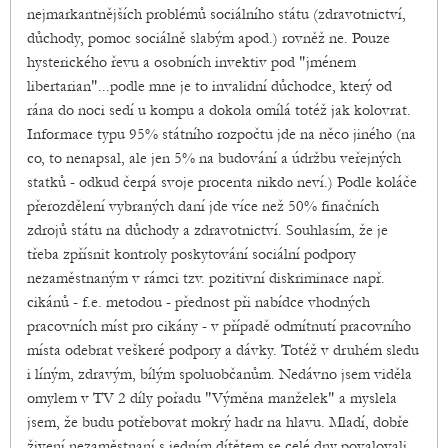
nejmarkantnějších problémů sociálního státu (zdravotnictví,
důchody, pomoc sociálně slabým apod.) rovněž ne. Pouze
hysterického řevu a osobních invektiv pod "jménem
libertarian"...podle mne je to invalidní důchodce, který od
rána do noci sedí u kompu a dokola omílá totéž jak kolovrat.
Informace typu 95% státního rozpočtu jde na něco jiného (na
co, to nenapsal, ale jen 5% na budování a údržbu veřejných
statků - odkud čerpá svoje procenta nikdo neví.) Podle koláče
přerozdělení vybraných daní jde více než 50% finačních
zdrojů státu na důchody a zdravotnictví. Souhlasím, že je
třeba zpřísnit kontroly poskytování sociální podpory
nezaměstnaným v rámci tzv. pozitivní diskriminace např.
cikánů - f.e. metodou - přednost při nabídce vhodných
pracovních míst pro cikány - v případě odmítnutí pracovního
místa odebrat veškeré podpory a dávky. Totéž v druhém sledu
i líným, zdravým, bílým spoluobčanům. Nedávno jsem viděla
omylem v TV 2 díly pořadu "Výměna manželek" a myslela
jsem, že budu potřebovat mokrý hadr na hlavu. Mladí, dobře
živení nezaměstnaní s jedním dítětem se celé dny povalovali