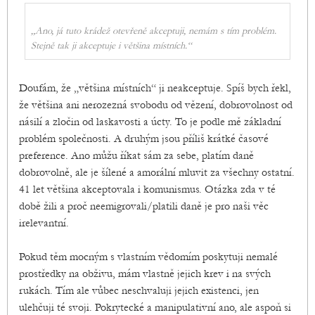
„Ano, já tuto krádež otevřeně akceptuji, nemám s tím problém.
Stejně tak ji akceptuje i většina místních.“
Doufám, že „většina místních“ ji neakceptuje. Spíš bych řekl,
že většina ani nerozezná svobodu od vězení, dobrovolnost od
násilí a zločin od laskavosti a úcty. To je podle mě základní
problém společnosti. A druhým jsou příliš krátké časové
preference. Ano můžu říkat sám za sebe, platím daně
dobrovolně, ale je šílené a amorální mluvit za všechny ostatní.
41 let většina akceptovala i komunismus. Otázka zda v té
době žili a proč neemigrovali/platili daně je pro naši věc
irelevantní.
Pokud těm mocným s vlastním vědomím poskytuji nemalé
prostředky na obživu, mám vlastně jejich krev i na svých
rukách. Tím ale vůbec neschvaluji jejich existenci, jen
ulehčuji té svoji. Pokrytecké a manipulativní ano, ale aspoň si