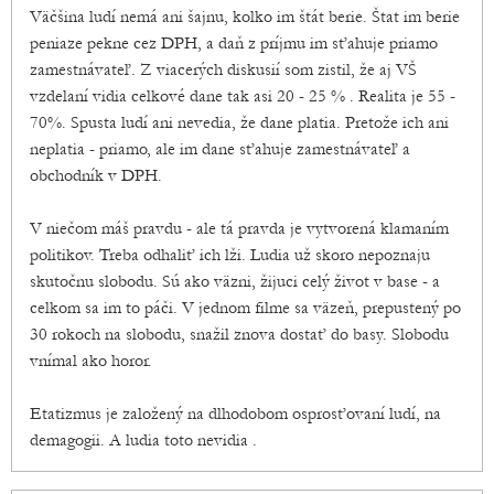
Väčšina ludí nemá ani šajnu, kolko im štát berie. Štat im berie
peniaze pekne cez DPH, a daň z príjmu im sťahuje priamo
zamestnávateľ. Z viacerých diskusií som zistil, že aj VŠ
vzdelaní vidia celkové dane tak asi 20 - 25 % . Realita je 55 -
70%. Spusta ludí ani nevedia, že dane platia. Pretože ich ani
neplatia - priamo, ale im dane sťahuje zamestnávateľ a
obchodník v DPH.
V niečom máš pravdu - ale tá pravda je vytvorená klamaním
politikov. Treba odhaliť ich lži. Ludia už skoro nepoznaju
skutočnu slobodu. Sú ako väzni, žijuci celý život v base - a
celkom sa im to páči. V jednom filme sa väzeň, prepustený po
30 rokoch na slobodu, snažil znova dostať do basy. Slobodu
vnímal ako horor.
Etatizmus je založený na dlhodobom osprosťovaní ludí, na
demagogii. A ludia toto nevidia .