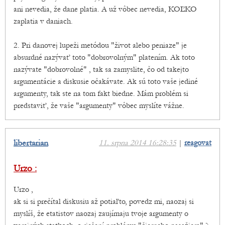
ani nevedia, že dane platia. A už vôbec nevedia, KOĽKO
zaplatia v daniach.
2. Pri danovej lupeži metódou "život alebo peniaze" je
absurdné nazývať toto "dobrovolným" platením. Ak toto
nazývate "dobrovolné" , tak sa zamyslite, čo od takejto
argumentácie a diskusie očakávate. Ak sú toto vaše jediné
argumenty, tak ste na tom fakt biedne. Mám problém si
predstaviť, že vaše "argumenty" vôbec myslíte vážne.
libertarian
11. srpna 2014 16:28:35
|
reagovat
Urzo :
Urzo ,
ak si si prečítal diskusiu až potiaľto, povedz mi, naozaj si
myslíš, že etatistov naozaj zaujímaju tvoje argumenty o