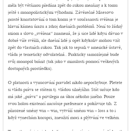
měla být většinou předána zpět do rukou menšiny a k tomu
ještě s monopolistickými výhodami. Závěrečné Misesovo
prosté konstatování o tom komu je v současnosti svěřena je
hlavní kámen úrazu a zdroj dnešních problémů. Není to žádný
axiom a slovo „svěřena“ znamená, že ji sice lidé kdysi dávno v
dobré víře svěřili, ale dnešní lidé ji opět kdykoliv mohou vzít
zpět do vlastních rukou. Tak jak to sepsali v americké ústavě,
vláda je teoreticky odvolatelná.. Prakticky samozřejmě bude
svůj monopol bránit (tak jako v minulosti pomocí veškerých
dostupných prostředku).
O platnosti a vynucování pravidel nikdo nepochybuje. Pletete
si vládu práva se státem tj. vládou silnějšího. Stát určuje kdo
má jaké „práva“ a privilegia na úkor někoho jiného. Pouze
svou holou existencí narušuje preference a pokřivuje trh. Z
přirozené směny win – win, vytváří směnu win – loss a to i
když vynechám korupci, zneužití moci a plýtvání ve velkém.