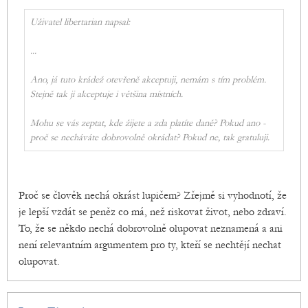
Uživatel libertarian napsal:
...
Ano, já tuto krádež otevřeně akceptuji, nemám s tím problém.
Stejně tak ji akceptuje i většina místních.
Mohu se vás zeptat, kde žijete a zda platíte daně? Pokud ano -
proč se necháváte dobrovolně okrádat? Pokud ne, tak gratuluji.
Proč se člověk nechá okrást lupičem? Zřejmě si vyhodnotí, že
je lepší vzdát se peněz co má, než riskovat život, nebo zdraví.
To, že se někdo nechá dobrovolně olupovat neznamená a ani
není relevantním argumentem pro ty, kteří se nechtějí nechat
olupovat.