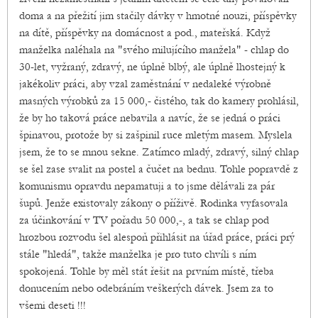
doma a na přežití jim stačily dávky v hmotné nouzi, příspěvky
na dítě, příspěvky na domácnost a pod., mateřská. Když
manželka naléhala na "svého milujícího manžela" - chlap do
30-let, vyžraný, zdravý, ne úplně blbý, ale úplně lhostejný k
jakékoliv práci, aby vzal zaměstnání v nedaleké výrobně
masných výrobků za 15 000,- čistého, tak do kamery prohlásil,
že by ho taková práce nebavila a navíc, že se jedná o práci
špinavou, protože by si zašpinil ruce mletým masem. Myslela
jsem, že to se mnou sekne. Zatímco mladý, zdravý, silný chlap
se šel zase svalit na postel a čučet na bednu. Tohle popravdě z
komunismu opravdu nepamatuji a to jsme dělávali za pár
šupů. Jenže existovaly zákony o příživě. Rodinka vyfasovala
za účinkování v TV pořadu 50 000,-, a tak se chlap pod
hrozbou rozvodu šel alespoň přihlásit na úřad práce, práci prý
stále "hledá", takže manželka je pro tuto chvíli s ním
spokojená. Tohle by měl stát řešit na prvním místě, třeba
donucením nebo odebráním veškerých dávek. Jsem za to
všemi deseti !!!