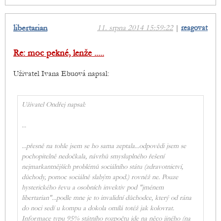
libertarian
11. srpna 2014 15:59:22
|
reagovat
Re: moc pekné, lenže .....
Uživatel Ivana Ebuová napsal:
Uživatel Ondřej napsal:
...
...přesně na tohle jsem se ho sama zeptala...odpovědi jsem se
pochopitelně nedočkala, návrhů smysluplného řešení
nejmarkantnějších problémů sociálního státu (zdravotnictví,
důchody, pomoc sociálně slabým apod.) rovněž ne. Pouze
hysterického řevu a osobních invektiv pod "jménem
libertarian"...podle mne je to invalidní důchodce, který od rána
do noci sedí u kompu a dokola omílá totéž jak kolovrat.
Informace typu 95% státního rozpočtu jde na něco jiného (na