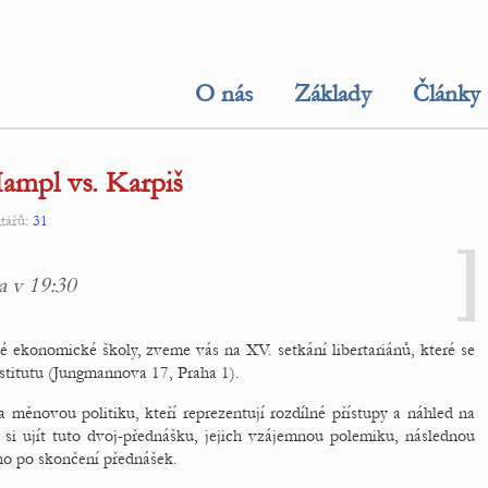
O nás
Základy
Články
Hampl vs. Karpiš
tářů:
31
a v 19:30
é ekonomické školy, zveme vás na XV. setkání libertariánů, které se
titutu (
Jungmannova 17, Praha 1).
měnovou politiku, kteří reprezentují rozdílné přístupy a náhled na
 si ujít tuto dvoj-přednášku, jejich vzájemnou polemiku, následnou
ho po skončení přednášek.