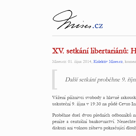
XV. setkání libertariánů: 
Mises.cz: 01. října 2014,
Kolektiv Mises.cz
, komen
Další setkání proběhne 9. říjn
Vážení příznivci svobody a hlavně rakousk
uskuteční 9. října v 19:30 na půdě Cevro Ins
Proběhne duel dvou předních odborníků na 
peníze a centrální bankovnictví. Nenechte
diskuzi ani volnou zábavu pokračující dlou