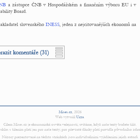
NB
a zástupce ČNB v Hospodářském a finančním výboru EU i v
ability Board.
zakladatel slovenského
INESS
, jeden z nejcitovanějších ekonomů na
razit komentáře (31)
Mises.cz
,
2026
Web vytvořil
Urza
.
Cílem Mises.cz je ekonomická osvěta veřejnosti; uvítáme, když naše texty budete šířit.
uhlas s šířením platí jen pro naše texty; pro převzaté články platí pravidla původního zdro
Názory prezentované na těchto stránkách jsou individuálními vyjádřeními jejich autorů.