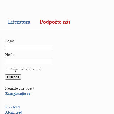
Literatura
Podpořte nás
Login:
Heslo:
zapamatovat si mě
Nemáte zde účet?
Zaregistrujte se!
RSS feed
Atom feed