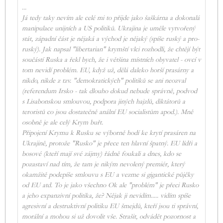
...
Já tedy taky nevím ale celé mi to přijde jako šaškárna a dokonalá
manipulace unijních a US politiků. Ukrajina je uměle vytvořený
stát, západní část je nějaká a východ je nějaký (spíše ruský a pro-
ruský). Jak napsal "libertarian" krymští vlci rozhodli, že chtějí být
součástí Ruska a řekl bych, že i většina místních obyvatel - ovcí v
tom nevidí problém. EU, když už, dělá daleko horší prasárny a
nikdo, nikde z tzv. "demokratických" politiků se ani neozval
(referendum Irsko - tak dlouho dokud nebude správně, podvod
s Lisabonskou smlouvou, podpora jiných hajzlů, diktátorů a
teroristů co jsou dostatečně anální EU socialistům apod.). Mně
osobně je ale celý Krym buřt.
Připojení Krymu k Rusku se výborně hodí ke krytí prasáren na
Ukrajině, protože "Rusko" je přece ten hlavní špatný. EU lídři a
bosové (kteří mají své zájmy) řádně foukali a dnes, kdo se
pozastaví nad tím, že tam je nikým nevolený premiér, který
okamžitě podepíše smlouvu s EU a vezme si gigantické půjčky
od EU atd. To je jako všechno Ok ale "problém" je přeci Rusko
a jeho expanzivní politika, že? Nějak ji nevidím..... vidím spíše
agresivní a destruktivní politiku EU šmejdů, kteří jsou ti správní,
morální a mohou si už dovolit vše. Strašit, odvádět pozornost a