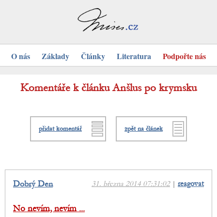
O nás
Základy
Články
Literatura
Podpořte nás
Komentáře k článku Anšlus po krymsku
přidat komentář
zpět na článek
Dobrý Den
31. března 2014 07:31:02
|
reagovat
No nevím, nevím ...