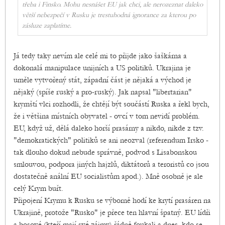
třeba i Finsko. Mohu nesnášet EU jak chci, ale nerozeznat daleko
větší nebezpečí v Rusku je trestuhodná ignorance za kterou po
zásluze zaplatíme.
Já tedy taky nevím ale celé mi to přijde jako šaškárna a
dokonalá manipulace unijních a US politiků. Ukrajina je
uměle vytvořený stát, západní část je nějaká a východ je
nějaký (spíše ruský a pro-ruský). Jak napsal "libertarian"
krymští vlci rozhodli, že chtějí být součástí Ruska a řekl bych,
že i většina místních obyvatel - ovcí v tom nevidí problém.
EU, když už, dělá daleko horší prasárny a nikdo, nikde z tzv.
"demokratických" politiků se ani neozval (referendum Irsko -
tak dlouho dokud nebude správně, podvod s Lisabonskou
smlouvou, podpora jiných hajzlů, diktátorů a teroristů co jsou
dostatečně anální EU socialistům apod.). Mně osobně je ale
celý Krym buřt.
Připojení Krymu k Rusku se výborně hodí ke krytí prasáren na
Ukrajině, protože "Rusko" je přece ten hlavní špatný. EU lídři
a bosové (kteří mají své zájmy) řádně foukali a dnes, kdo se