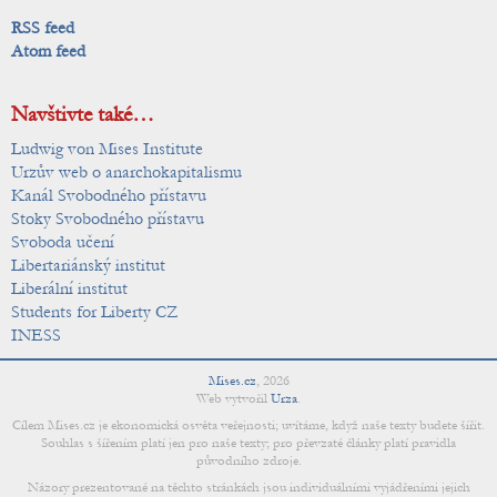
RSS feed
Atom feed
Navštivte také…
Ludwig von Mises Institute
Urzův web o anarchokapitalismu
Kanál Svobodného přístavu
Stoky Svobodného přístavu
Svoboda učení
Libertariánský institut
Liberální institut
Students for Liberty CZ
INESS
Mises.cz
,
2026
Web vytvořil
Urza
.
Cílem Mises.cz je ekonomická osvěta veřejnosti; uvítáme, když naše texty budete šířit.
Souhlas s šířením platí jen pro naše texty; pro převzaté články platí pravidla
původního zdroje.
Názory prezentované na těchto stránkách jsou individuálními vyjádřeními jejich