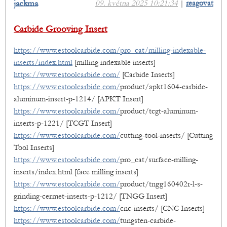
jackma
09. května 2025 10:21:34
|
reagovat
Carbide Grooving Insert
https://www.estoolcarbide.com/pro_cat/milling-indexable-
inserts/index.html
[milling indexable inserts]
https://www.estoolcarbide.com/
[Carbide Inserts]
https://www.estoolcarbide.com/
product/apkt1604-carbide-
aluminum-insert-p-1214/ [APKT Insert]
https://www.estoolcarbide.com/
product/tcgt-aluminum-
inserts-p-1221/ [TCGT Insert]
https://www.estoolcarbide.com/
cutting-tool-inserts/ [Cutting
Tool Inserts]
https://www.estoolcarbide.com/
pro_cat/surface-milling-
inserts/index.html [face milling inserts]
https://www.estoolcarbide.com/
product/tngg160402r-l-s-
grinding-cermet-inserts-p-1212/ [TNGG Insert]
https://www.estoolcarbide.com/
cnc-inserts/ [CNC Inserts]
https://www.estoolcarbide.com/
tungsten-carbide-