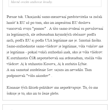
hlavně ovcím utahovat šrouby.
Presne tak. Ukrajinskí samo-menovaní predstavitelia sa začali
hrnúť k EU až po tom, ako im imperátori EU doslova
vnucovali svoju "pomoc" . A títo samo-zvolení su považovaní
za legitímnych, ale referendum krymských občanov podľa
nich, podľa EU aj podla USA legitímne nie je. Smutná fraška.
Samo-rozhodnutie samo-vládcov je legitímne, vôla voličov nie
je legitímna - pokial voliči rozhodnú inak, ako je vôla vládcov.
K roztrhnutiu ČSR nepotrebovali ani referendum, stačila vôla
vládcov. Aj k utrhnutiu Kosova, Aj k rozbitiu Lýbie.
A ani samotné rozdelenie Sov. sajuza im nevadilo. Tam
podporovali "vôlu národov" .
Konanie tých filciek-politikov ma neprekvapuje. To, čo ma
šokuje je to, ako im to žerie plebs.