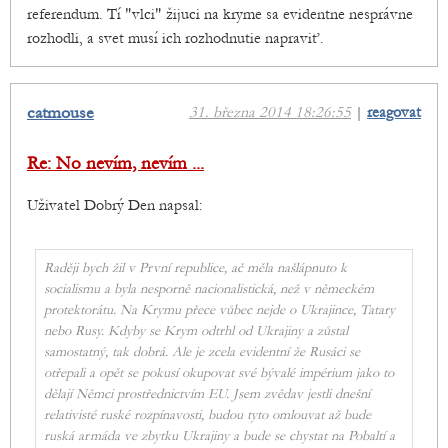
referendum. Tí "vlci" žijuci na kryme sa evidentne nesprávne
rozhodli, a svet musí ich rozhodnutie napraviť.
catmouse
31. března 2014 18:26:55
|
reagovat
Re: No nevím, nevím ...
Uživatel Dobrý Den napsal:
Raději bych žil v První republice, ač měla našlápnuto k
socialismu a byla nesporně nacionalistická, než v německém
protektorátu. Na Krymu přece vůbec nejde o Ukrajince, Tatary
nebo Rusy. Kdyby se Krym odtrhl od Ukrajiny a zůstal
samostatný, tak dobrá. Ale je zcela evidentní že Rusáci se
otřepali a opět se pokusí okupovat své bývalé impérium jako to
dělají Němci prostřednictvím EU. Jsem zvědav jestli dnešní
relativisté ruské rozpínavosti, budou tyto omlouvat až bude
ruská armáda ve zbytku Ukrajiny a bude se chystat na Pobaltí a