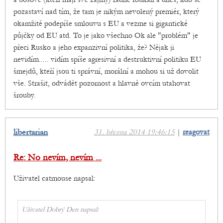
pozastaví nad tím, že tam je nikým nevolený premiér, který
okamžitě podepíše smlouvu s EU a vezme si gigantické
půjčky od EU atd. To je jako všechno Ok ale "problém" je
přeci Rusko a jeho expanzivní politika, že? Nějak ji
nevidím..... vidím spíše agresivní a destruktivní politiku EU
šmejdů, kteří jsou ti správní, morální a mohou si už dovolit
vše. Strašit, odvádět pozornost a hlavně ovcím utahovat
šrouby.
libertarian
31. března 2014 19:46:15
|
reagovat
Re: No nevím, nevím ...
Uživatel catmouse napsal:
Uživatel Dobrý Den napsal: