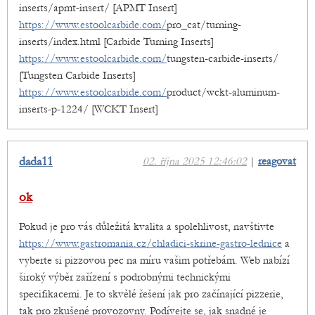
inserts/apmt-insert/ [APMT Insert]
https://www.estoolcarbide.com/
pro_cat/turning-
inserts/index.html [Carbide Turning Inserts]
https://www.estoolcarbide.com/
tungsten-carbide-inserts/
[Tungsten Carbide Inserts]
https://www.estoolcarbide.com/
product/wckt-aluminum-
inserts-p-1224/ [WCKT Insert]
dada11
02. října 2025 12:46:02
|
reagovat
ok
Pokud je pro vás důležitá kvalita a spolehlivost, navštivte
https://www.gastromania.cz/chladici-skrine-gastro-lednice
a
vyberte si pizzovou pec na míru vašim potřebám. Web nabízí
široký výběr zařízení s podrobnými technickými
specifikacemi. Je to skvělé řešení jak pro začínající pizzerie,
tak pro zkušené provozovny. Podívejte se, jak snadné je