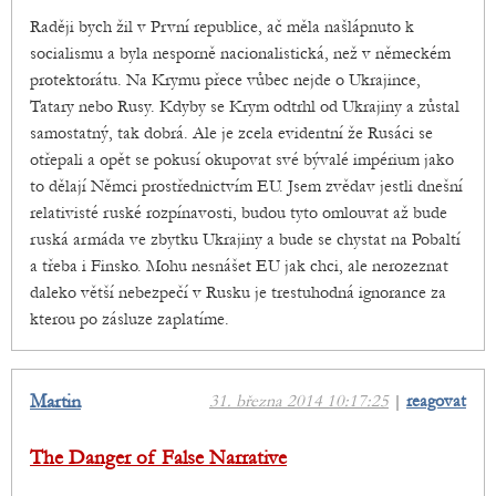
Raději bych žil v První republice, ač měla našlápnuto k
socialismu a byla nesporně nacionalistická, než v německém
protektorátu. Na Krymu přece vůbec nejde o Ukrajince,
Tatary nebo Rusy. Kdyby se Krym odtrhl od Ukrajiny a zůstal
samostatný, tak dobrá. Ale je zcela evidentní že Rusáci se
otřepali a opět se pokusí okupovat své bývalé impérium jako
to dělají Němci prostřednictvím EU. Jsem zvědav jestli dnešní
relativisté ruské rozpínavosti, budou tyto omlouvat až bude
ruská armáda ve zbytku Ukrajiny a bude se chystat na Pobaltí
a třeba i Finsko. Mohu nesnášet EU jak chci, ale nerozeznat
daleko větší nebezpečí v Rusku je trestuhodná ignorance za
kterou po zásluze zaplatíme.
Martin
31. března 2014 10:17:25
|
reagovat
The Danger of False Narrative