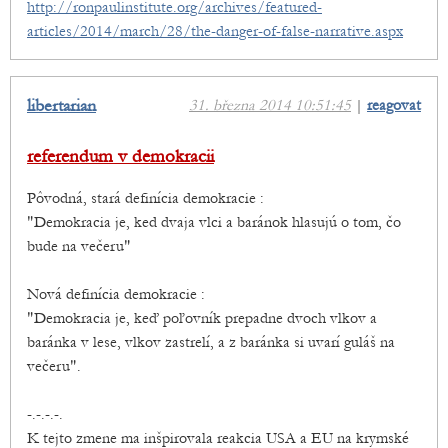
http://ronpaulinstitute.org/archives/featured-
articles/2014/march/28/the-danger-of-false-narrative.aspx
libertarian
31. března 2014 10:51:45
|
reagovat
referendum v demokracii
Pôvodná, stará definícia demokracie :
"Demokracia je, ked dvaja vlci a baránok hlasujú o tom, čo
bude na večeru"
Nová definícia demokracie :
"Demokracia je, keď poľovník prepadne dvoch vlkov a
baránka v lese, vlkov zastrelí, a z baránka si uvarí guláš na
večeru".
-.-.-.-.
K tejto zmene ma inšpirovala reakcia USA a EU na krymské