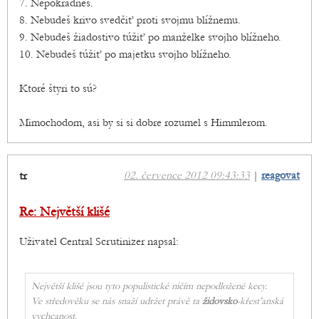
7. Nepokradneš.
8. Nebudeš krivo svedčiť proti svojmu blížnemu.
9. Nebudeš žiadostivo túžiť po manželke svojho blížneho.
10. Nebudeš túžiť po majetku svojho blížneho.
Ktoré štyri to sú?
Mimochodom, asi by si si dobre rozumel s Himmlerom.
tr
02. července 2012 09:43:33
|
reagovat
Re: Největší klišé
Uživatel Central Scrutinizer napsal:
Největší klišé jsou tyto populistické ničím nepodložené kecy.
Ve středověku se nás snaží udržet právě ta
židovsko
-křesťanská
vychcanost.