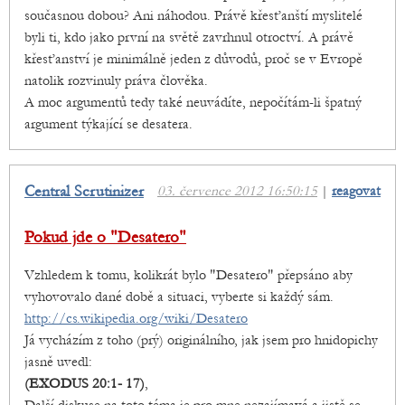
současnou dobou? Ani náhodou. Právě křesťanští myslitelé
byli ti, kdo jako první na světě zavrhnul otroctví. A právě
křesťanství je minimálně jeden z důvodů, proč se v Evropě
natolik rozvinuly práva člověka.
A moc argumentů tedy také neuvádíte, nepočítám-li špatný
argument týkající se desatera.
Central Scrutinizer
03. července 2012 16:50:15
|
reagovat
Pokud jde o "Desatero"
Vzhledem k tomu, kolikrát bylo "Desatero" přepsáno aby
vyhovovalo dané době a situaci, vyberte si každý sám.
http://cs.wikipedia.org/wiki/Desatero
Já vycházím z toho (prý) originálního, jak jsem pro hnidopichy
jasně uvedl:
(EXODUS 20:1- 17)
,