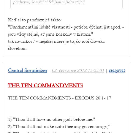
představu, že všichni lidi jsou v jádru stejní?
Keď si to parafrázuješ takto:
"Fundamentální lidské vlastnosti - potřeba dýchat, jíst apod. -
jsou vždy stejné, ať jsme kdekoliv v historii."
tak rovnakosť v nejakej miere je to, čo robí človeka
človekom.
Central Scrutinizer
02. července 2012 15:23:31
|
reagovat
THE TEN COMMANDMENTS
THE TEN COMMANDMENTS - EXODUS 20:1- 17
1) "Thou shalt have no other gods before me."
2) "Thou shalt not make unto thee any graven image,"