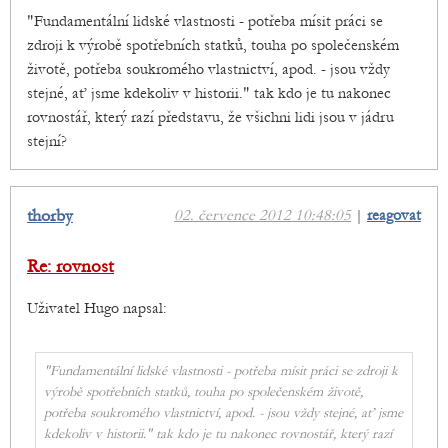
"Fundamentální lidské vlastnosti - potřeba mísit práci se
zdroji k výrobě spotřebních statků, touha po společenském
životě, potřeba soukromého vlastnictví, apod. - jsou vždy
stejné, ať jsme kdekoliv v historii." tak kdo je tu nakonec
rovnostář, který razí představu, že všichni lidi jsou v jádru
stejní?
thorby
02. července 2012 10:48:05
|
reagovat
Re: rovnost
Uživatel Hugo napsal:
"Fundamentální lidské vlastnosti - potřeba mísit práci se zdroji k
výrobě spotřebních statků, touha po společenském životě,
potřeba soukromého vlastnictví, apod. - jsou vždy stejné, ať jsme
kdekoliv v historii." tak kdo je tu nakonec rovnostář, který razí