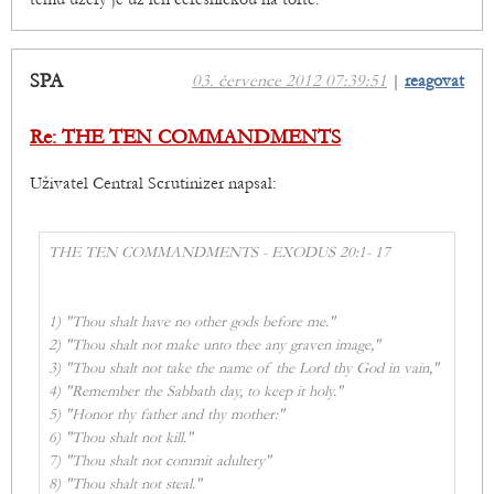
SPA
03. července 2012 07:39:51
|
reagovat
Re: THE TEN COMMANDMENTS
Uživatel Central Scrutinizer napsal:
THE TEN COMMANDMENTS - EXODUS 20:1- 17
1) "Thou shalt have no other gods before me."
2) "Thou shalt not make unto thee any graven image,"
3) "Thou shalt not take the name of the Lord thy God in vain,"
4) "Remember the Sabbath day, to keep it holy."
5) "Honor thy father and thy mother:"
6) "Thou shalt not kill."
7) "Thou shalt not commit adultery"
8) "Thou shalt not steal."