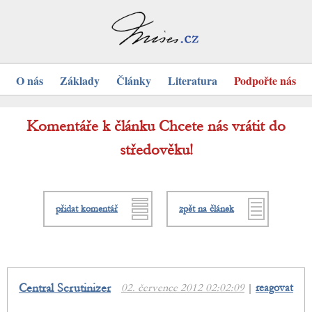
O nás
Základy
Články
Literatura
Podpořte nás
Komentáře k článku Chcete nás vrátit do
středověku!
přidat komentář
zpět na článek
Central Scrutinizer
02. července 2012 02:02:09
|
reagovat