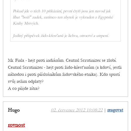
Pokud jde o těch 10 přikázání, první čtyři jsou jen navod jak
líbat "boží" zadek, zatímco ten zbytek je vykraden z Egyptské
Knihy Mrtvých.
Jediný příspěvek žido-křesťanů je lichva, otroctví a utrpení.
Mr. Fiala - hejt proti indiánům. Central Scrutinizer se zlobí.
Central Scrutinizer - hejt proti žido-křesťanům (a kdoví, jestli
náhodou i proti příslušníkům židovského etnika). Kdo spustí
svůj režim odplaty?
A co přijde zítra?
Hugo
02. července 2012 10:08:22
|
reagovat
rovnost