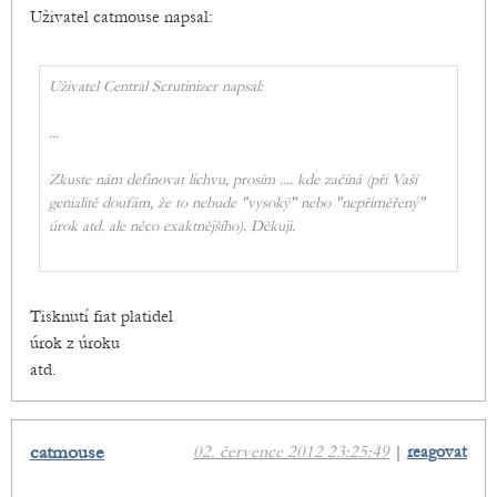
Uživatel catmouse napsal:
Uživatel Central Scrutinizer napsal:
...
Zkuste nám definovat lichvu, prosím .... kde začíná (při Vaší
genialitě doufám, že to nebude "vysoký" nebo "nepřiměřený"
úrok atd. ale něco exaktnějšího). Děkuji.
Tisknutí fiat platidel
úrok z úroku
atd.
catmouse
02. července 2012 23:25:49
|
reagovat