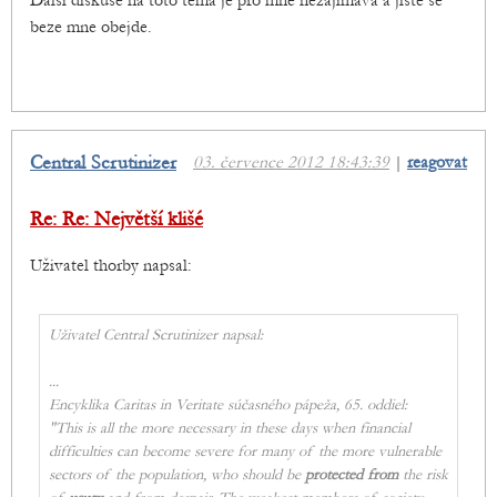
Další diskuse na toto téma je pro mne nezajímavá a jistě se
beze mne obejde.
Central Scrutinizer
03. července 2012 18:43:39
|
reagovat
Re: Re: Největší klišé
Uživatel thorby napsal:
Uživatel Central Scrutinizer napsal:
...
Encyklika Caritas in Veritate súčasného pápeža, 65. oddiel:
"This is all the more necessary in these days when financial
difficulties can become severe for many of the more vulnerable
sectors of the population, who should be
protected from
the risk