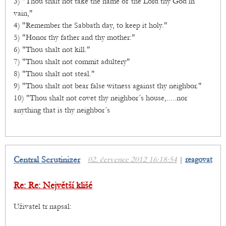
3) "Thou shalt not take the name of the Lord thy God in
vain,"
4) "Remember the Sabbath day, to keep it holy."
5) "Honor thy father and thy mother:"
6) "Thou shalt not kill."
7) "Thou shalt not commit adultery"
8) "Thou shalt not steal."
9) "Thou shalt not bear false witness against thy neighbor."
10) "Thou shalt not covet thy neighbor´s house,.....nor
anything that is thy neighbor´s
Central Scrutinizer
02. července 2012 16:18:54
|
reagovat
Re: Re: Největší klišé
Uživatel tr napsal: