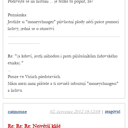
Podívejte se na historii ... je těžké to popřít, že?
Poznámka:
Jestliže si "moneychanger" přivlastní plody něčí práce pomocí
lichvy, jedná se o otroctví.
..................................................................................................
............................
Re: "(a kdoví, jestli náhodou i proti příslušníkům židovského
etnika)."
...
Pouze ve Vašich představách.
Mám mezi nimi přátele a ti rovněž odsuzují "moneychangers"
a lichvu.
catmouse
02. července 2012 18:12:08
|
reagovat
Re: Re: Re: Největší klišé