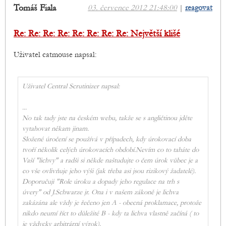
Tomáš Fiala
03. července 2012 21:48:00
|
reagovat
Re: Re: Re: Re: Re: Re: Re: Re: Největší klišé
Uživatel catmouse napsal:
Uživatel Central Scrutinizer napsal:
...
No tak tady jste na českém webu, takže se s angličtinou jděte
vytahovat někam jinam.
Složené úročení se používá v případech, kdy úrokovací doba
tvoří několik celých úrokovacích období.Nevím co to taháte do
Vaší "lichvy" a radši si někde naštudujte o čem úrok vůbec je a
co vše ovlivňuje jeho výši (jak třeba asi jsou rizikový žadatelé).
Doporučuji "Role úroku a dopady jeho regulace na trh s
úvery" od J.Schwarze jr. Ona i v našem zákoně je lichva
zakázána ale vždy je řečeno jen A - obecná proklamace, protože
nikdo neumí říct to důležité B - kdy ta lichva vlastně začíná ( to
je vždycky arbitrární výrok).