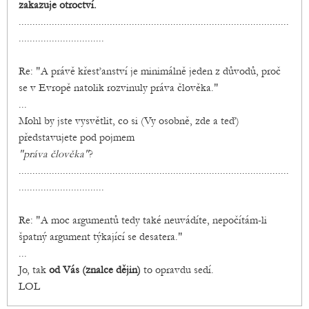
zakazuje otroctví.
..................................................................................................
...............................
Re: "A právě křesťanství je minimálně jeden z důvodů, proč
se v Evropě natolik rozvinuly práva člověka."
...
Mohl by jste vysvětlit, co si (Vy osobně, zde a teď)
představujete pod pojmem
"práva člověka"
?
..................................................................................................
...............................
Re: "A moc argumentů tedy také neuvádíte, nepočítám-li
špatný argument týkající se desatera."
...
Jo, tak
od Vás (znalce dějin)
to opravdu sedí.
LOL