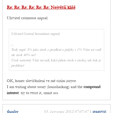
Re: Re: Re: Re: Re: Re: Největší klišé
Uživatel catmouse napsal:
Uživatel Central Scrutinizer napsal:
...
Tedy např. 5% jako úrok z prodlení z půjčky s 1% Vám asi vadí
ale úrok 40% ne?
Úrok samotný Vám nevadí, když píšete úrok z úroku, tak kde je
problém?
OK, konec slovíčkaření ve mě cizím jazyce.
I am writing about usury (loansharking) and the
compound
interest
. try to twist it, smart ass.
thorby
03. července 2012 07:07:47
|
reagovat