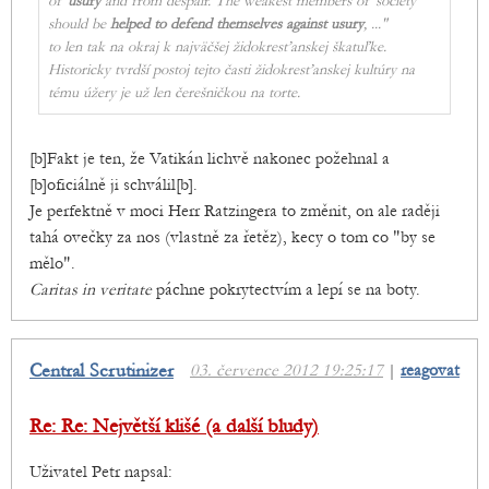
of
usury
and from despair. The weakest members of society
should be
helped to defend themselves against usury
, ..."
to len tak na okraj k najväčšej židokresťanskej škatuľke.
Historicky tvrdší postoj tejto časti židokresťanskej kultúry na
tému úžery je už len čerešničkou na torte.
[b]Fakt je ten, že Vatikán lichvě nakonec požehnal a
[b]oficiálně ji schválil[b].
Je perfektně v moci Herr Ratzingera to změnit, on ale raději
tahá ovečky za nos (vlastně za řetěz), kecy o tom co "by se
mělo".
Caritas in veritate
páchne pokrytectvím a lepí se na boty.
Central Scrutinizer
03. července 2012 19:25:17
|
reagovat
Re: Re: Největší klišé (a další bludy)
Uživatel Petr napsal: