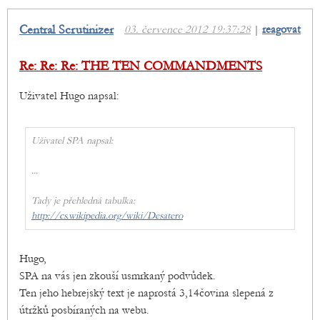
Central Scrutinizer
03. července 2012 19:37:28
|
reagovat
Re: Re: Re: THE TEN COMMANDMENTS
Uživatel Hugo napsal:
Uživatel SPA napsal:
...
Tady je přehledná tabulka:
http://cs.wikipedia.org/wiki/Desatero
Hugo,
SPA na vás jen zkouší usmrkaný podvůdek.
Ten jeho hebrejský text je naprostá 3,14čovina slepená z
útržků posbíraných na webu.