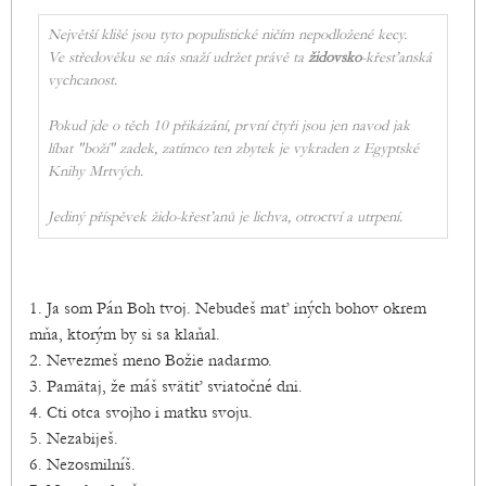
Největší klišé jsou tyto populistické ničím nepodložené kecy.
Ve středověku se nás snaží udržet právě ta
židovsko
-křesťanská
vychcanost.
Pokud jde o těch 10 přikázání, první čtyři jsou jen navod jak
líbat "boží" zadek, zatímco ten zbytek je vykraden z Egyptské
Knihy Mrtvých.
Jediný příspěvek žido-křesťanů je lichva, otroctví a utrpení.
1. Ja som Pán Boh tvoj. Nebudeš mať iných bohov okrem
mňa, ktorým by si sa klaňal.
2. Nevezmeš meno Božie nadarmo.
3. Pamätaj, že máš svätiť sviatočné dni.
4. Cti otca svojho i matku svoju.
5. Nezabiješ.
6. Nezosmilníš.