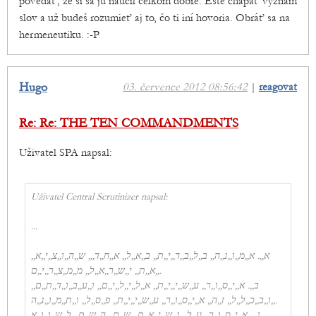
povedať, že si sa ju naučil celkom dobre. Ešte chápať význam
slov a už budeš rozumieť aj to, čo ti iní hovoria. Obráť sa na
hermeneutiku. :-P
Hugo
03. července 2012 08:56:42
|
reagovat
Re: Re: THE TEN COMMANDMENTS
Uživatel SPA napsal:
Uživatel Central Scrutinizer napsal:
...
א,,. א,,מ,,ו,,נ,,ה,, ב,,ל,,ב,,ד,,י,,ת,, ב,,א,,ל,, א,,ח,,ד,,, ש,,ה,,ו,,צ,,י,,א,,
א,,ת,, י,,ש,,ר,,א,,ל,, מ,,מ,,צ,,ר,,י,,ם,,.
ב,,. א,,י,,ס,,ו,,ר,, ע,,ש,,י,,י,,ת,, א,,ל,,י,,ל,,י,,ם,, ו,,ע,,ב,,ו,,ד,,ת,,ם,,
ו,,ב,,כ,,ל,,ל,, ז,,ה,, א,,י,,ס,,ו,,ר,, ע,,ש,,י,,י,,ת,, פ,,ס,,ל,, ו,,ת,,מ,,ו,,נ,,ה,,.
ג,,. א,,י,,ס,,ו,,ר,, ע,,ל,, נ,,ש,,י,,א,,ת,, ש,,ם,, ה,,ש,,ם,, ל,,ש,,ו,,ו,,א,,.