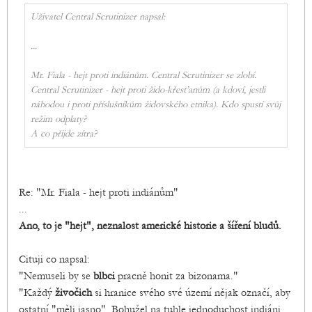
Uživatel Central Scrutinizer napsal:
...
Mr. Fiala - hejt proti indiánům. Central Scrutinizer se zlobí.
Central Scrutinizer - hejt proti žido-křesťanům (a kdoví, jestli
náhodou i proti příslušníkům židovského etnika). Kdo spustí svůj
režim odplaty?
A co přijde zítra?
Re: "Mr. Fiala - hejt proti indiánům"
...
Ano, to je "hejt", neznalost americké historie a šíření bludů.
Cituji co napsal:
"Nemuseli by se
blbci
pracně honit za bizonama."
"Každý
živočich
si hranice svého své území nějak označí, aby
ostatní "měli jasno". Bohužel na tuhle jednoduchost indiáni