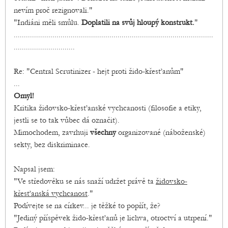
nevím proč rezignovali."
"Indiáni měli smůlu.
Doplatili na svůj hloupý konstrukt.
"
..................................................................................................
..............................
Re: "Central Scrutinizer - hejt proti žido-křesťanům"
...
Omyl!
Kritika židovsko-křesťanské vychcanosti (filosofie a etiky,
jestli se to tak vůbec dá označit).
Mimochodem, zavrhuji
všechny
organizované (náboženské)
sekty, bez diskriminace.
Napsal jsem:
"Ve středověku se nás snaží udržet právě ta
židovsko-
křesťanská vychcanost
."
Podívejte se na církev... je těžké to popřít, že?
"Jediný příspěvek žido-křesťanů je lichva, otroctví a utrpení."