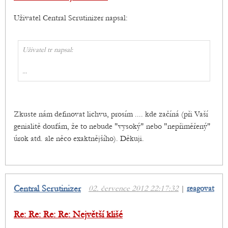
Uživatel Central Scrutinizer napsal:
Uživatel tr napsal:
...
Zkuste nám definovat lichvu, prosím .... kde začíná (při Vaší
genialitě doufám, že to nebude "vysoký" nebo "nepřiměřený"
úrok atd. ale něco exaktnějšího). Děkuji.
Central Scrutinizer
02. července 2012 22:17:32
|
reagovat
Re: Re: Re: Re: Největší klišé