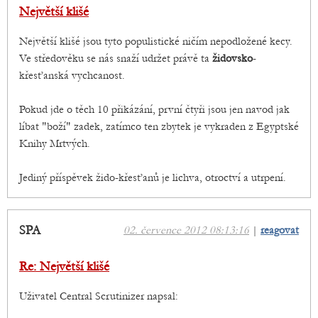
Největší klišé
Největší klišé jsou tyto populistické ničím nepodložené kecy.
Ve středověku se nás snaží udržet právě ta
židovsko
-
křesťanská vychcanost.
Pokud jde o těch 10 přikázání, první čtyři jsou jen navod jak
líbat "boží" zadek, zatímco ten zbytek je vykraden z Egyptské
Knihy Mrtvých.
Jediný příspěvek žido-křesťanů je lichva, otroctví a utrpení.
SPA
02. července 2012 08:13:16
|
reagovat
Re: Největší klišé
Uživatel Central Scrutinizer napsal: