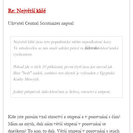
Re: Největší klišé
Uživatel Central Scrutinizer napsal:
Největší klišé jsou tyto populistické ničím nepodložené kecy.
Ve středověku se nás snaží udržet právě ta
židovsko
-křesťanská
vychcanost.
Pokud jde o těch 10 přikázání, první čtyři jsou jen navod jak
líbat "boží" zadek, zatímco ten zbytek je vykraden z Egyptské
Knihy Mrtvých.
Jediný příspěvek žido-křesťanů je lichva, otroctví a utrpení.
Kde jste prosím vzal otroctví a utrpení a v porovnání s čím?
Mám na mysli, dali nám větší utrpení v porovnání se
dneškem? To ano, to dali. Větší utrpení v porovnání s jejich