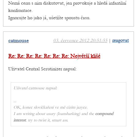
Nemá cenu s nim diskutovat, jen provokuje a hledá infantilní
konfrontace.
Ignorujte ho jako já, ušetříte spoustu času.
catmouse
03. července 2012 20:51:55
|
reagovat
Re: Re: Re: Re: Re: Re: Re: Největší klišé
Uživatel Central Scrutinizer napsal:
Uživatel catmouse napsal:
...
OK, konec slovíčkaření ve mě cizím jazyce.
I am writing about usury (loansharking) and the
compound
interest
. try to twist it, smart ass.