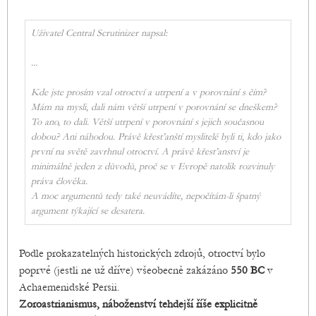
Uživatel Central Scrutinizer napsal:
...
Kde jste prosím vzal otroctví a utrpení a v porovnání s čím?
Mám na mysli, dali nám větší utrpení v porovnání se dneškem?
To ano, to dali. Větší utrpení v porovnání s jejich současnou
dobou? Ani náhodou. Právě křesťanští myslitelé byli ti, kdo jako
první na světě zavrhnul otroctví. A právě křesťanství je
minimálně jeden z důvodů, proč se v Evropě natolik rozvinuly
práva člověka.
A moc argumentů tedy také neuvádíte, nepočítám-li špatný
argument týkající se desatera.
Podle prokazatelných historických zdrojů, otroctví bylo
poprvé (jestli ne už dříve) všeobecně zakázáno
550 BC
v
Achaemenidské Persii.
Zoroastrianismus, náboženství tehdejší říše explicitně