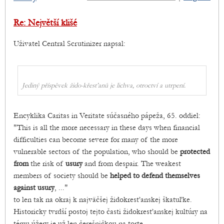
Re: Největší klišé
Uživatel Central Scrutinizer napsal:
Jediný příspěvek žido-křesťanů je lichva, otroctví a utrpení.
Encyklika Caritas in Veritate súčasného pápeža, 65. oddiel:
"This is all the more necessary in these days when financial
difficulties can become severe for many of the more
vulnerable sectors of the population, who should be
protected
from
the risk of
usury
and from despair. The weakest
members of society should be
helped to defend themselves
against usury
, ..."
to len tak na okraj k najväčšej židokresťanskej škatuľke.
Historicky tvrdší postoj tejto časti židokresťanskej kultúry na
tému úžery je už len čerešničkou na torte.