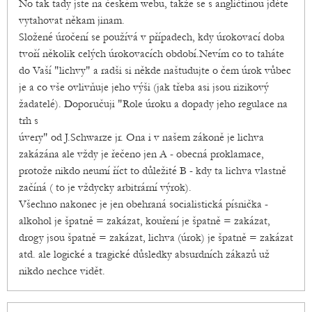
No tak tady jste na českém webu, takže se s angličtinou jděte
vytahovat někam jinam.
Složené úročení se používá v případech, kdy úrokovací doba
tvoří několik celých úrokovacích období.Nevím co to taháte
do Vaší "lichvy" a radši si někde naštudujte o čem úrok vůbec
je a co vše ovlivňuje jeho výši (jak třeba asi jsou rizikový
žadatelé). Doporučuji "Role úroku a dopady jeho regulace na
trh s
úvery" od J.Schwarze jr. Ona i v našem zákoně je lichva
zakázána ale vždy je řečeno jen A - obecná proklamace,
protože nikdo neumí říct to důležité B - kdy ta lichva vlastně
začíná ( to je vždycky arbitrární výrok).
Všechno nakonec je jen obehraná socialistická písnička -
alkohol je špatně = zakázat, kouření je špatně = zakázat,
drogy jsou špatně = zakázat, lichva (úrok) je špatně = zakázat
atd. ale logické a tragické důsledky absurdních zákazů už
nikdo nechce vidět.