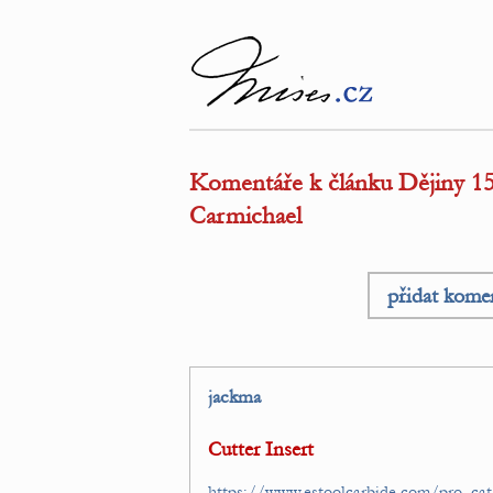
Komentáře k článku Dějiny 15.
Carmichael
přidat kome
jackma
Cutter Insert
https://www.estoolcarbide.com/pro_cat/