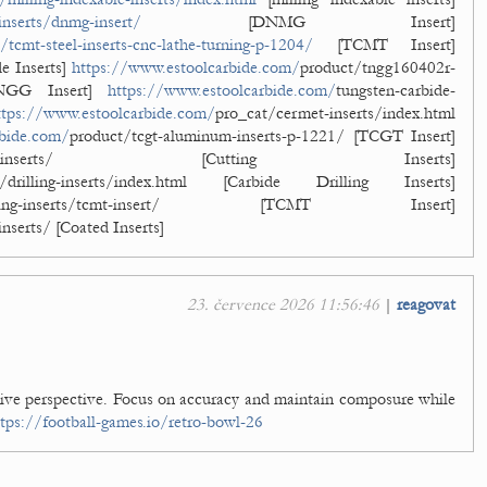
inserts/dnmg-insert/
[DNMG Insert]
tcmt-steel-inserts-cnc-lathe-turning-p-1204/
[TCMT Insert]
e Inserts]
https://www.estoolcarbide.com/
product/tngg160402r-
 [TNGG Insert]
https://www.estoolcarbide.com/
tungsten-carbide-
ttps://www.estoolcarbide.com/
pro_cat/cermet-inserts/index.html
rbide.com/
product/tcgt-aluminum-inserts-p-1221/ [TCGT Insert]
ting-inserts/ [Cutting Inserts]
t/drilling-inserts/index.html [Carbide Drilling Inserts]
ining-inserts/tcmt-insert/ [TCMT Insert]
inserts/ [Coated Inserts]
23. července 2026 11:56:46
|
reagovat
ative perspective. Focus on accuracy and maintain composure while
ttps://football-games.io/retro-bowl-26