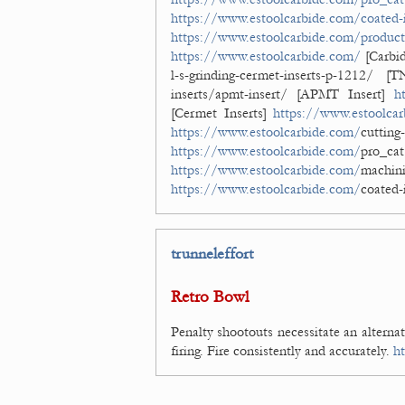
https://www.estoolcarbide.com/coated-
https://www.estoolcarbide.com/product/
https://www.estoolcarbide.com/
[Carbid
l-s-grinding-cermet-inserts-p-1212/
inserts/apmt-insert/ [APMT Insert]
h
[Cermet Inserts]
https://www.estoolca
https://www.estoolcarbide.com/
cut
https://www.estoolcarbide.com/
pro_ca
https://www.estoolcarbide.com/
mach
https://www.estoolcarbide.com/
coated-
trunneleffort
Retro Bowl
Penalty shootouts necessitate an altern
firing. Fire consistently and accurately.
h