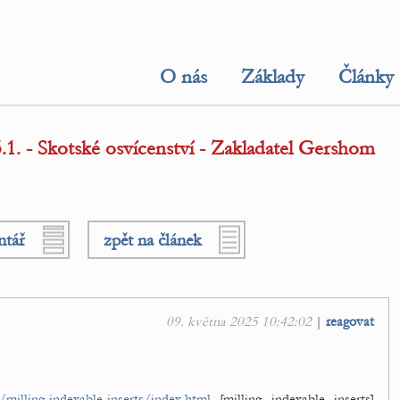
O nás
Základy
Články
1. - Skotské osvícenství - Zakladatel Gershom
ntář
zpět na článek
09. května 2025 10:42:02
|
reagovat
milling-indexable-inserts/index.html
[milling indexable inserts]