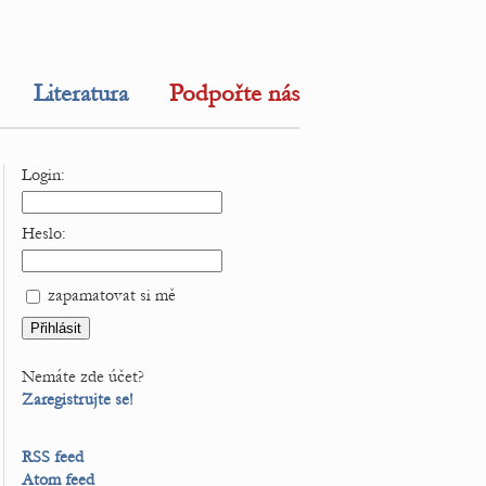
Literatura
Podpořte nás
Login:
Heslo:
zapamatovat si mě
Nemáte zde účet?
Zaregistrujte se!
RSS feed
Atom feed