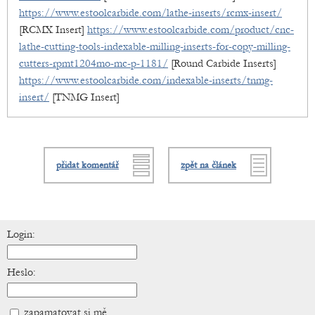
https://www.estoolcarbide.com/lathe-inserts/rcmx-insert/
[RCMX Insert]
https://www.estoolcarbide.com/product/cnc-
lathe-cutting-tools-indexable-milling-inserts-for-copy-milling-
cutters-rpmt1204mo-mc-p-1181/
[Round Carbide Inserts]
https://www.estoolcarbide.com/indexable-inserts/tnmg-
insert/
[TNMG Insert]
přidat komentář
zpět na článek
Login:
Heslo:
zapamatovat si mě