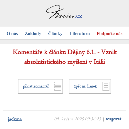
O nás
Základy
Články
Literatura
Podpořte nás
Komentáře k článku Dějiny 6.1. - Vznik
absolutistického myšlení v Itálii
přidat komentář
zpět na článek
jackma
09. května 2025 09:36:25
|
reagovat