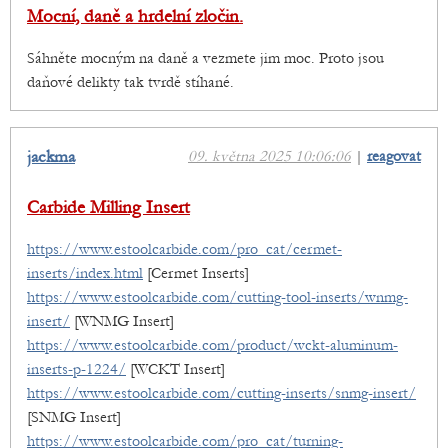
Mocní, daně a hrdelní zločin.
Sáhněte mocným na daně a vezmete jim moc. Proto jsou
daňové delikty tak tvrdě stíhané.
jackma
09. května 2025 10:06:06
|
reagovat
Carbide Milling Insert
https://www.estoolcarbide.com/pro_cat/cermet-
inserts/index.html
[Cermet Inserts]
https://www.estoolcarbide.com/cutting-tool-inserts/wnmg-
insert/
[WNMG Insert]
https://www.estoolcarbide.com/product/wckt-aluminum-
inserts-p-1224/
[WCKT Insert]
https://www.estoolcarbide.com/cutting-inserts/snmg-insert/
[SNMG Insert]
https://www.estoolcarbide.com/pro_cat/turning-