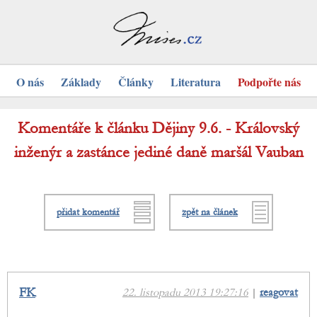
O nás
Základy
Články
Literatura
Podpořte nás
Komentáře k článku Dějiny 9.6. - Královský
inženýr a zastánce jediné daně maršál Vauban
přidat komentář
zpět na článek
FK
22. listopadu 2013 19:27:16
|
reagovat