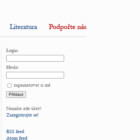
Literatura
Podpořte nás
Login:
Heslo:
zapamatovat si mě
Nemáte zde účet?
Zaregistrujte se!
RSS feed
Atom feed