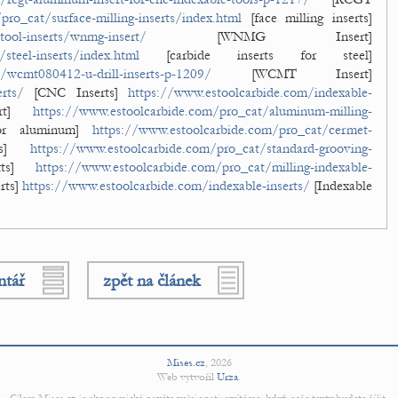
ro_cat/surface-milling-inserts/index.html
[face milling inserts]
tool-inserts/wnmg-insert/
[WNMG Insert]
steel-inserts/index.html
[carbide inserts for steel]
/wcmt080412-u-drill-inserts-p-1209/
[WCMT Insert]
rts/
[CNC Inserts]
https://www.estoolcarbide.com/indexable-
rt]
https://www.estoolcarbide.com/pro_cat/aluminum-milling-
for aluminum]
https://www.estoolcarbide.com/pro_cat/cermet-
rts]
https://www.estoolcarbide.com/pro_cat/standard-grooving-
rts]
https://www.estoolcarbide.com/pro_cat/milling-indexable-
erts]
https://www.estoolcarbide.com/indexable-inserts/
[Indexable
ntář
zpět na článek
Mises.cz
,
2026
Web vytvořil
Urza
.