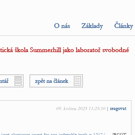
O nás
Základy
Články
cká škola Summerhill jako laboratoř svobodné
ntář
zpět na článek
09. května 2025 11:25:10
|
reagovat
rcgt-aluminum-insert-for-cnc-indexable-tools-p-1217/
[RCGT