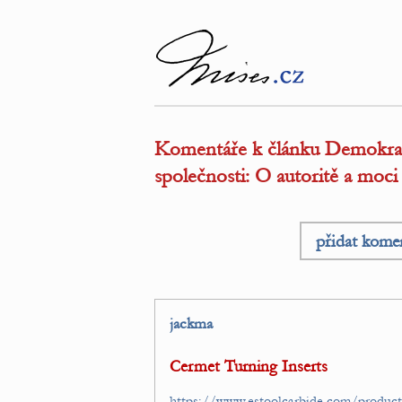
Komentáře k článku Demokrati
společnosti: O autoritě a moci
přidat kome
jackma
Cermet Turning Inserts
https://www.estoolcarbide.com/product/