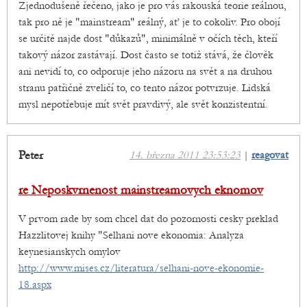
Zjednodušeně řečeno, jako je pro vás rakouská teorie reálnou,
tak pro ně je "mainstream" reálný, ať je to cokoliv. Pro obojí
se určitě najde dost "důkazů", minimálně v očích těch, kteří
takový názor zastávají. Dost často se totiž stává, že člověk
ani nevidí to, co odporuje jeho názoru na svět a na druhou
stranu patřičně zveličí to, co tento názor potvrzuje. Lidská
mysl nepotřebuje mít svět pravdivý, ale svět konzistentní.
Peter
14. března 2011 23:53:23
|
reagovat
re Neposkvrnenost mainstreamovych eknomov
V prvom rade by som chcel dat do pozornosti cesky preklad
Hazzlitovej knihy "Selhani nove ekonomia: Analyza
keynesianskych omylov
http://www.mises.cz/literatura/selhani-nove-ekonomie-
18.aspx