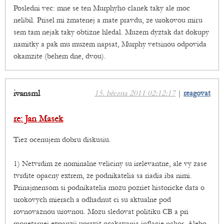
Posledni vec: mne se ten Murphyho clanek taky ale moc
nelibil. Prisel mi zmatenej a mate pravdu, ze urokovou miru
sem tam nejak taky obtizne hledal. Muzem dyztak dat dokupy
namitky a pak mu muzem napsat, Murphy vetsinou odpovida
okamzite (behem dne, dvou).
ivansml
15. března 2011 02:12:17
|
reagovat
re: Jan Masek
Tiez ocenujem dobru diskusiu.
1) Netvrdim ze nominalne veliciny su irelevantne, ale vy zase
tvrdite opacny extrem, ze podnikatelia sa riadia iba nimi.
Prinajmensom si podnikatelia mozu pozriet historicke data o
urokovych mierach a odhadnut ci su aktualne pod
rovnovaznou urovnou. Mozu sledovat politiku CB a pri
monetarnej expanzii upravit ocakavania inflacie nahor. Alebo