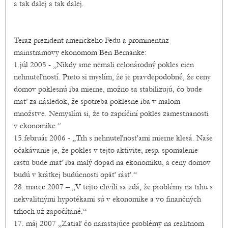
a tak dalej a tak dalej.
Teraz prezident americkeho Fedu a prominentnz
mainstramovy ekonomom Ben Bernanke:
1.júl 2005 - „Nikdy sme nemali celonárodný pokles cien
nehnuteľností. Preto si myslím, že je pravdepodobné, že ceny
domov poklesnú iba mierne, možno sa stabilizujú, čo bude
mať za následok, že spotreba poklesne iba v malom
množstve. Nemyslím si, že to zapríčiní pokles zamestnanosti
v ekonomike.“
15.február 2006 - „Trh s nehnuteľnosťami mierne klesá. Naše
očakávanie je, že pokles v tejto aktivite, resp. spomalenie
rastu bude mať iba malý dopad na ekonomiku, a ceny domov
budú v krátkej budúcnosti opäť rásť.“
28. marec 2007 – „V tejto chvíli sa zdá, že problémy na trhu s
nekvalitnými hypotékami sú v ekonomike a vo finančných
trhoch už započítané.“
17. máj 2007 „Zatiaľ čo narastajúce problémy na realitnom