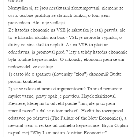
rakusan.
Nemyslim si, ze jsou nerakusani zkorumpovani, nicmene ze
casto osobne profituji ze statnich funkci, o tom jsem
presvedcen. Ale to je vedlejsi.
Ze katedra ekonomie na VSE je rakouska je (asi) pravda, ale
to je klasicka ukazka ion bias - VSE je naprosta vyjimka, o
drtivy vetsine skol to neplati. A i na VSE to plati az
odnedavna, ja promoval pred 7 lety a tehdy katedra ekonomie
byla totalne keynesianska. O rakousky ekonomii jsem se ani
nedozvedel, ze existuje.
1) casto jde o spatnou (slovensky "zlou") ekonomii? Budte
prosim konkretni.
2) ze se rakusani nesnazi argumentovat? To snad nemuzete
myslet vazne, pravy opak je pravdou. Hayek zkritizoval
Keynese, kterej na to odvetil pouhe "hm, ale ja uz jsem
zmenil nazor" a dal se o tom nebavil. Hazlitt ho rozcupoval
odstavec po odstavci (The Failure of the New Economics), a
nevsiml jsem si reakce od zadneho keynesiance. Bryan Caplan
napsal esej "Why I am not an Austrian Economist"