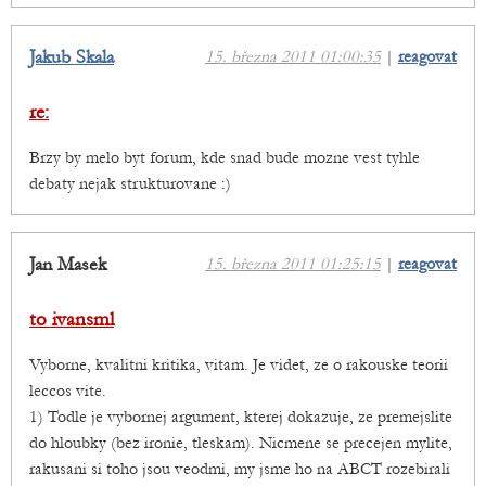
Jakub Skala
15. března 2011 01:00:35
|
reagovat
re:
Brzy by melo byt forum, kde snad bude mozne vest tyhle
debaty nejak strukturovane :)
Jan Masek
15. března 2011 01:25:15
|
reagovat
to ivansml
Vyborne, kvalitni kritika, vitam. Je videt, ze o rakouske teorii
leccos vite.
1) Todle je vybornej argument, kterej dokazuje, ze premejslite
do hloubky (bez ironie, tleskam). Nicmene se precejen mylite,
rakusani si toho jsou veodmi, my jsme ho na ABCT rozebirali