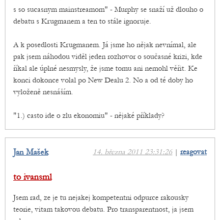
s so sucasnym mainstreamom" - Murphy se snaží už dlouho o
debatu s Krugmanem a ten to stále ignoruje.
A k posedlosti Krugmanem. Já jsme ho nějak nevnímal, ale
pak jsem náhodou viděl jeden rozhovor o současné krizi, kde
říkal ale úplné nesmysly, že jsme tomu ani nemohl věřit. Ke
konci dokonce volal po New Dealu 2. No a od té doby ho
vyloženě nesnáším.
"1.) casto ide o zlu ekonomiu" - nějaké příklady?
Jan Mašek
14. března 2011 23:31:26
|
reagovat
to ivansml
Jsem rad, ze je tu nejakej kompetentni odpurce rakousky
teorie, vitam takovou debatu. Pro transparentnost, ja jsem