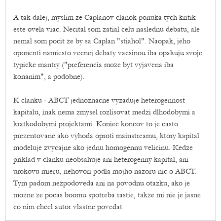
A tak dalej, myslim ze Caplanov clanok ponuka tych kritik
este ovela viac. Necital som zatial celu naslednu debatu, ale
nemal som pocit ze by sa Caplan "stiahol". Naopak, jeho
oponenti namiesto vecnej debaty vacsinou iba opakuju svoje
typicke mantry ("preferencia moze byt vyjavena iba
konanim", a podobne).
K clanku - ABCT jednoznacne vyzaduje heterogennost
kapitalu, inak nema zmysel rozlisovat medzi dlhodobymi a
kratkodobymi projektami. Koniec koncov to je casto
prezentovane ako vyhoda oproti mainstreamu, ktory kapital
modeluje zvycajne ako jednu homogennu velicinu. Kedze
priklad v clanku neobsahuje ani heterogenny kapital, ani
urokovu mieru, nehovori podla mojho nazoru nic o ABCT.
Tym padom nezpodoveda ani na povodnu otazku, ako je
mozne ze pocas boomu spotreba rastie, takze mi nie je jasne
co nim chcel autor vlastne povedat.