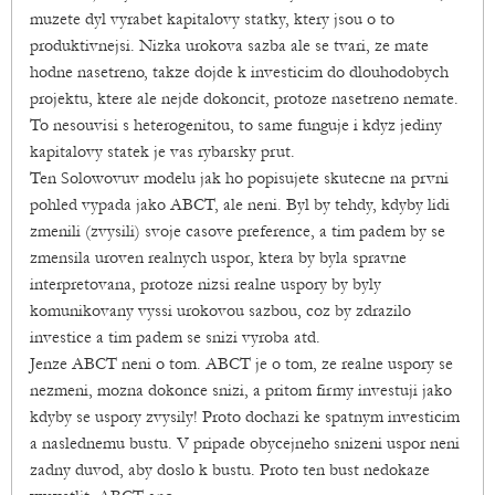
muzete dyl vyrabet kapitalovy statky, ktery jsou o to
produktivnejsi. Nizka urokova sazba ale se tvari, ze mate
hodne nasetreno, takze dojde k investicim do dlouhodobych
projektu, ktere ale nejde dokoncit, protoze nasetreno nemate.
To nesouvisi s heterogenitou, to same funguje i kdyz jediny
kapitalovy statek je vas rybarsky prut.
Ten Solowovuv modelu jak ho popisujete skutecne na prvni
pohled vypada jako ABCT, ale neni. Byl by tehdy, kdyby lidi
zmenili (zvysili) svoje casove preference, a tim padem by se
zmensila uroven realnych uspor, ktera by byla spravne
interpretovana, protoze nizsi realne uspory by byly
komunikovany vyssi urokovou sazbou, coz by zdrazilo
investice a tim padem se snizi vyroba atd.
Jenze ABCT neni o tom. ABCT je o tom, ze realne uspory se
nezmeni, mozna dokonce snizi, a pritom firmy investuji jako
kdyby se uspory zvysily! Proto dochazi ke spatnym investicim
a naslednemu bustu. V pripade obycejneho snizeni uspor neni
zadny duvod, aby doslo k bustu. Proto ten bust nedokaze