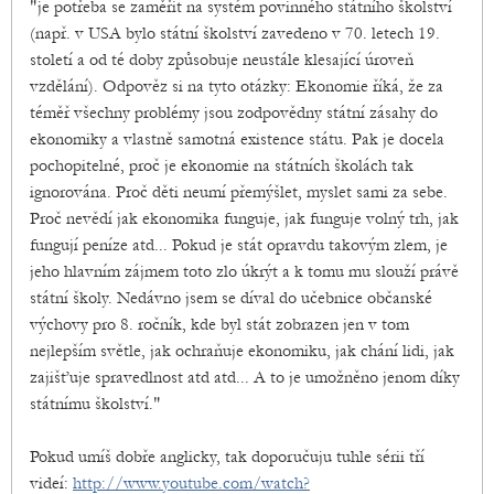
"je potřeba se zaměřit na systém povinného státního školství
(např. v USA bylo státní školství zavedeno v 70. letech 19.
století a od té doby způsobuje neustále klesající úroveň
vzdělání). Odpověz si na tyto otázky: Ekonomie říká, že za
téměř všechny problémy jsou zodpovědny státní zásahy do
ekonomiky a vlastně samotná existence státu. Pak je docela
pochopitelné, proč je ekonomie na státních školách tak
ignorována. Proč děti neumí přemýšlet, myslet sami za sebe.
Proč nevědí jak ekonomika funguje, jak funguje volný trh, jak
fungují peníze atd... Pokud je stát opravdu takovým zlem, je
jeho hlavním zájmem toto zlo úkrýt a k tomu mu slouží právě
státní školy. Nedávno jsem se díval do učebnice občanské
výchovy pro 8. ročník, kde byl stát zobrazen jen v tom
nejlepším světle, jak ochraňuje ekonomiku, jak chání lidi, jak
zajišťuje spravedlnost atd atd... A to je umožněno jenom díky
státnímu školství."
Pokud umíš dobře anglicky, tak doporučuju tuhle sérii tří
videí:
http://www.youtube.com/watch?