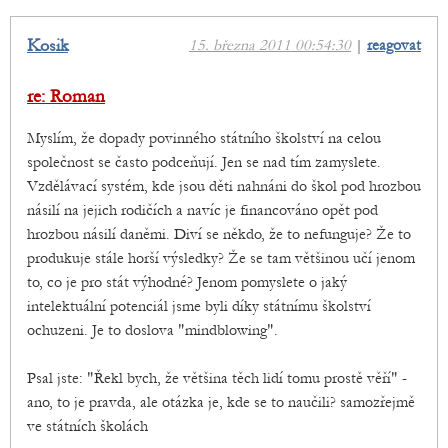
Kosik
15. března 2011 00:54:30
|
reagovat
re: Roman
Myslím, že dopady povinného státního školství na celou
společnost se často podceňují. Jen se nad tím zamyslete.
Vzdělávací systém, kde jsou děti nahnáni do škol pod hrozbou
násilí na jejich rodičích a navíc je financováno opět pod
hrozbou násilí daněmi. Diví se někdo, že to nefunguje? Že to
produkuje stále horší výsledky? Že se tam většinou učí jenom
to, co je pro stát výhodné? Jenom pomyslete o jaký
intelektuální potenciál jsme byli díky státnímu školství
ochuzeni. Je to doslova "mindblowing".
Psal jste: "Řekl bych, že většina těch lidí tomu prostě věří" -
ano, to je pravda, ale otázka je, kde se to naučili? samozřejmě
ve státních školách