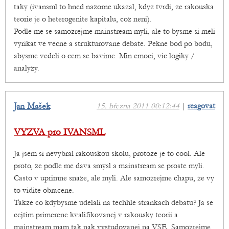
taky (ivansml to hned nazorne ukazal, kdyz tvrdi, ze rakouska
teorie je o heterogenite kapitalu, coz neni).
Podle me se samozrejme mainstream myli, ale to bysme si meli
vyrikat ve vecne a strukturovane debate. Pekne bod po bodu,
abysme vedeli o cem se bavime. Min emoci, vic logiky /
analyzy.
Jan Mašek
15. března 2011 00:12:44
|
reagovat
VYZVA pro IVANSML
Ja jsem si nevybral rakouskou skolu, protoze je to cool. Ale
proto, ze podle me dava smysl a mainstream se proste myli.
Casto v uprimne snaze, ale myli. Ale samozrejme chapu, ze vy
to vidite obracene.
Takze co kdybysme udelali na techhle strankach debatu? Ja se
cejtim primerene kvalifikovanej v rakousky teorii a
mainstream mam tak nak vystudovanej na VSE. Samozrejme