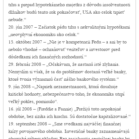
trhu a prepad hypotekárneho majetku z dôvodu insolventnosti
dlžníkov budú tento rok pokračovať, USA ako celok trpieť
nebude.“
20. jún 2007 – Začiatok pádu trhu s nekvalitnými hypotékami
„neovplyvní ekonomiku ako celok.“
15. október 2007 – „Nie je v kompetencii Fedu – a ani by to
nebolo vhodné – ochraňovať veriteľov a investorov pred
dôsledkami ich finančných rozhodnutí.“
29. február 2008 – „Očakávam, že nastanú isté zlyhania.
Nemyslím si však, že sa do problémov dostanú veľké banky,
ktoré tvoria významnú časť nášho bankového systému.“
9. jún 2008 –„Napriek nezamestnanosti, ktorá dosahuje
kritické hodnoty, nebezpečenstvo toho, že ekonomika utrpí
veľký pokles, pominulo“.
16. júl 2008 – (Freddie a Fannie) „Prežijú toto nepokojné
obdobie, bez rizika ich krachu. Sú dostatočne kapitalizované.“
19. september 2008 – „Sme svedkami najväčšej finančnej
krízy povojnového obdobia. Investičné banky zaznamenávajú
obrovské výbery vkladov. Bez zasiahnutia centrálnej banky by