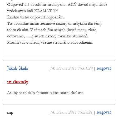
Odpoveď č.2 absolutne nechapem . AKÝ dôvod maju tisíce
vzdelaných ludí KLAMAŤ ?!?!
Žiadnu tretiu odpoveď nepoznám.
Tie absurdne mainstreamové nazory sa netýkaju iba témy
tohto članku. V témach finančných (kryté meny, zlato,
dotovanie, ......) su ich nazory rovnako absurdné.
Prosím vás o názor, včetne stručného zdôvodnenia.
Jakub Skala
14. března 2011 19:01:20
|
reagovat
re: duvody
Asi by se to dalo shrnout takto: statni skolstvi.
mp
14. března 2011 19:28:21
|
reagovat