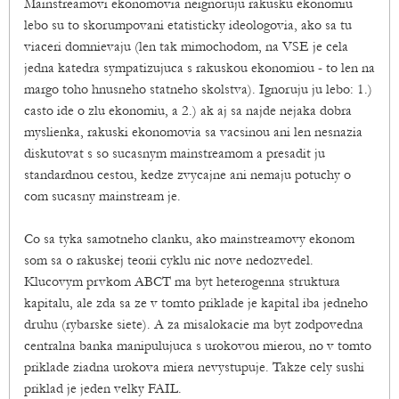
Mainstreamovi ekonomovia neignoruju rakusku ekonomiu
lebo su to skorumpovani etatisticky ideologovia, ako sa tu
viaceri domnievaju (len tak mimochodom, na VSE je cela
jedna katedra sympatizujuca s rakuskou ekonomiou - to len na
margo toho hnusneho statneho skolstva). Ignoruju ju lebo: 1.)
casto ide o zlu ekonomiu, a 2.) ak aj sa najde nejaka dobra
myslienka, rakuski ekonomovia sa vacsinou ani len nesnazia
diskutovat s so sucasnym mainstreamom a presadit ju
standardnou cestou, kedze zvycajne ani nemaju potuchy o
com sucasny mainstream je.
Co sa tyka samotneho clanku, ako mainstreamovy ekonom
som sa o rakuskej teorii cyklu nic nove nedozvedel.
Klucovym prvkom ABCT ma byt heterogenna struktura
kapitalu, ale zda sa ze v tomto priklade je kapital iba jedneho
druhu (rybarske siete). A za misalokacie ma byt zodpovedna
centralna banka manipulujuca s urokovou mierou, no v tomto
priklade ziadna urokova miera nevystupuje. Takze cely sushi
priklad je jeden velky FAIL.