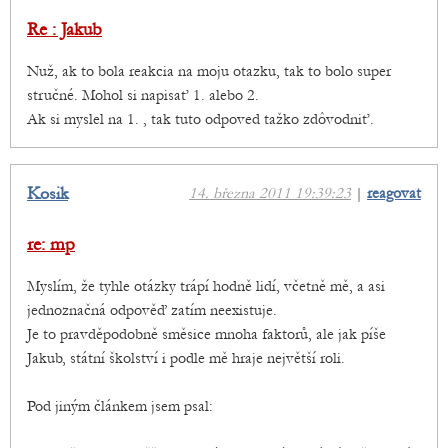
Re : Jakub
Nuž, ak to bola reakcia na moju otazku, tak to bolo super
stručné. Mohol si napisať 1. alebo 2.
Ak si myslel na 1. , tak tuto odpoved tažko zdôvodniť.
Kosik
14. března 2011 19:39:23
|
reagovat
re: mp
Myslím, že tyhle otázky trápí hodně lidí, včetně mě, a asi
jednoznačná odpověď zatím neexistuje.
Je to pravděpodobně směsice mnoha faktorů, ale jak píše
Jakub, státní školství i podle mě hraje největší roli.
Pod jiným článkem jsem psal: