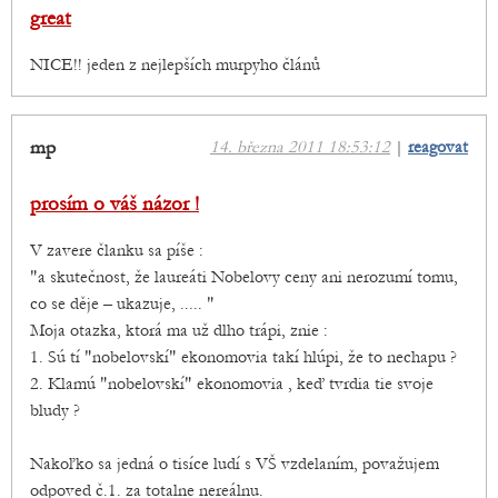
great
NICE!! jeden z nejlepších murpyho článů
mp
14. března 2011 18:53:12
|
reagovat
prosím o váš názor !
V zavere članku sa píše :
"a skutečnost, že laureáti Nobelovy ceny ani nerozumí tomu,
co se děje – ukazuje, ..... "
Moja otazka, ktorá ma už dlho trápi, znie :
1. Sú tí "nobelovskí" ekonomovia takí hlúpi, že to nechapu ?
2. Klamú "nobelovskí" ekonomovia , keď tvrdia tie svoje
bludy ?
Nakoľko sa jedná o tisíce ludí s VŠ vzdelaním, považujem
odpoved č.1. za totalne nereálnu.