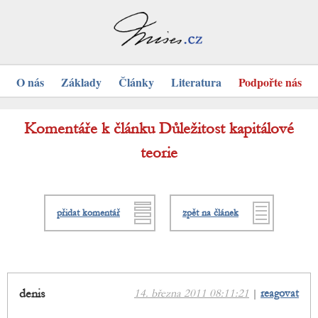
O nás
Základy
Články
Literatura
Podpořte nás
Komentáře k článku Důležitost kapitálové
teorie
přidat komentář
zpět na článek
denis
14. března 2011 08:11:21
|
reagovat