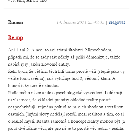
vysvetlit, ABCT ano.
Roman
14. března 2011 23:49:35
|
reagovat
Re mp
Ani 1 ani 2. A není to ani státní školství. Mimochodem,
připadá mi, že se tady stát někdy až příliš démonizuje, takže
nabírá rysy jakési zlovolné entity.
Řekl bych, že většina těch lidí tomu prostě věří (stejně jako vy
věříte tomu svému), což vylučuje bod 2, vědomý klam. A
hloupí taky určitě nebudou.
Podle mého názoru jde o psychologické vysvětlení. Lidé mají
tu vlastnost, že základní premisy ohledně reality prostě
nezpochybňují, zejména pokud se na nich shodnou s většinou
osatních. Jinými slovy nedělají rozdíl mezi realitou a tím, co si
o realitě myslí. Realita samotná a koncept reality mohou být (a
jsou) dvě různé věci, ale pro ně je to prostě věc jedna - realita.