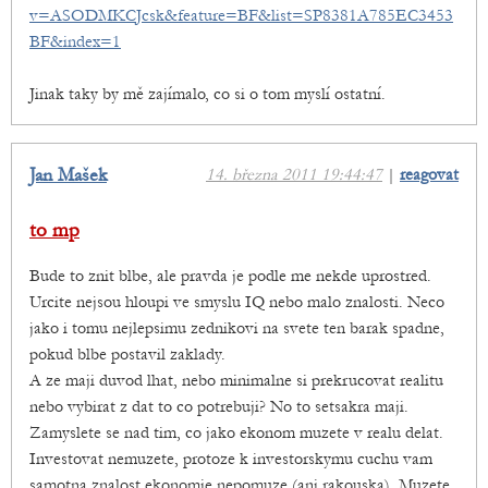
v=ASODMKCJcsk&feature=BF&list=SP8381A785EC3453
BF&index=1
Jinak taky by mě zajímalo, co si o tom myslí ostatní.
Jan Mašek
14. března 2011 19:44:47
|
reagovat
to mp
Bude to znit blbe, ale pravda je podle me nekde uprostred.
Urcite nejsou hloupi ve smyslu IQ nebo malo znalosti. Neco
jako i tomu nejlepsimu zednikovi na svete ten barak spadne,
pokud blbe postavil zaklady.
A ze maji duvod lhat, nebo minimalne si prekrucovat realitu
nebo vybirat z dat to co potrebuji? No to setsakra maji.
Zamyslete se nad tim, co jako ekonom muzete v realu delat.
Investovat nemuzete, protoze k investorskymu cuchu vam
samotna znalost ekonomie nepomuze (ani rakouska). Muzete