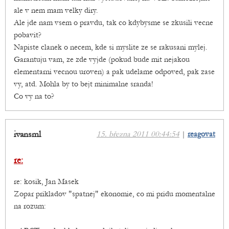
ale v nem mam velky diry.
Ale jde nam vsem o pravdu, tak co kdybysme se zkusili vecne
pobavit?
Napiste clanek o necem, kde si myslite ze se rakusani mylej.
Garantuju vam, ze zde vyjde (pokud bude mit nejakou
elementarni vecnou uroven) a pak udelame odpoved, pak zase
vy, atd. Mohla by to bejt minimalne sranda!
Co vy na to?
ivansml
15. března 2011 00:44:54
|
reagovat
re:
re: kosik, Jan Masek
Zopar prikladov "spatnej" ekonomie, co mi pridu momentalne
na rozum: