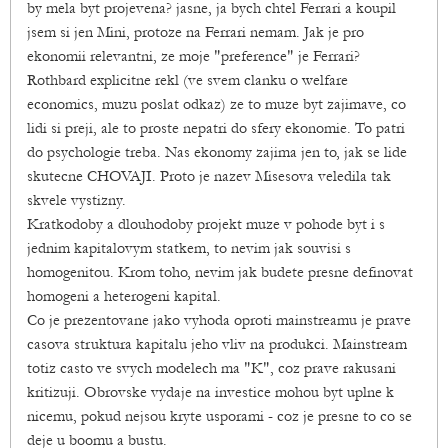
by mela byt projevena? jasne, ja bych chtel Ferrari a koupil
jsem si jen Mini, protoze na Ferrari nemam. Jak je pro
ekonomii relevantni, ze moje "preference" je Ferrari?
Rothbard explicitne rekl (ve svem clanku o welfare
economics, muzu poslat odkaz) ze to muze byt zajimave, co
lidi si preji, ale to proste nepatri do sfery ekonomie. To patri
do psychologie treba. Nas ekonomy zajima jen to, jak se lide
skutecne CHOVAJI. Proto je nazev Misesova veledila tak
skvele vystizny.
Kratkodoby a dlouhodoby projekt muze v pohode byt i s
jednim kapitalovym statkem, to nevim jak souvisi s
homogenitou. Krom toho, nevim jak budete presne definovat
homogeni a heterogeni kapital.
Co je prezentovane jako vyhoda oproti mainstreamu je prave
casova struktura kapitalu jeho vliv na produkci. Mainstream
totiz casto ve svych modelech ma "K", coz prave rakusani
kritizuji. Obrovske vydaje na investice mohou byt uplne k
nicemu, pokud nejsou kryte usporami - coz je presne to co se
deje u boomu a bustu.