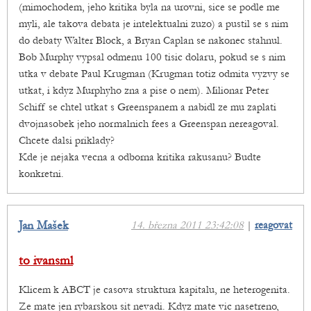
(mimochodem, jeho kritika byla na urovni, sice se podle me
myli, ale takova debata je intelektualni zuzo) a pustil se s nim
do debaty Walter Block, a Bryan Caplan se nakonec stahnul.
Bob Murphy vypsal odmenu 100 tisic dolaru, pokud se s nim
utka v debate Paul Krugman (Krugman totiz odmita vyzvy se
utkat, i kdyz Murphyho zna a pise o nem). Milionar Peter
Schiff se chtel utkat s Greenspanem a nabidl ze mu zaplati
dvojnasobek jeho normalnich fees a Greenspan nereagoval.
Chcete dalsi priklady?
Kde je nejaka vecna a odborna kritika rakusanu? Budte
konkretni.
Jan Mašek
14. března 2011 23:42:08
|
reagovat
to ivansml
Klicem k ABCT je casova struktura kapitalu, ne heterogenita.
Ze mate jen rybarskou sit nevadi. Kdyz mate vic nasetreno,