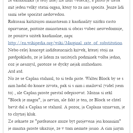
ze ekonomika (a tedy lide) lze ridit vedecky, a proto je treba
mit jeden velky statni organ, ktery to za nas spocita. Jenze lidi
sami sebe spocitat nedovedou.
Rakusani kritizujou mainstream z kardinality uzitku casto
opravnene, protoze mainstream si obcas vubec neuvedomuje,
ze pouziva uzitek kardinalne, napr.
http://en.wikipedia.org/wiki/Marginal_rate_of_substitution
.
Nebo celej koncept indiferencnich krivek, kterej stoji na
predpokladu, ze je lidem za urcitejch podminek volba jedno,
coz je nesmysl, protoze se dycky nejak rozhodnou.
Atd atd.
No ze se Caplan stahnul, to si teda piste. Walter Block by se s
nim hadal do konce zivota, pak si s nim i mailoval (videl jsem
to) , ale Caplan proste prestal odepisovat. Mozna si rekl
"Block je magor", ja nevim, ale fakt je ten, ze Block se chtel
bavit dal a Caplan se stahnul. A pozor, ja Caplana uznavam, je
to chytrej kluk.
Ze reknete ze "preference muze byt projevena jen konanim"
je mantra proste ukazuje, ze v tom nemate jasno. A cim jinym