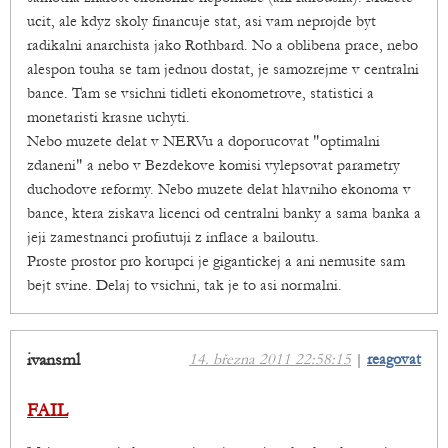
ucit, ale kdyz skoly financuje stat, asi vam neprojde byt
radikalni anarchista jako Rothbard. No a oblibena prace, nebo
alespon touha se tam jednou dostat, je samozrejme v centralni
bance. Tam se vsichni tidleti ekonometrove, statistici a
monetaristi krasne uchyti.
Nebo muzete delat v NERVu a doporucovat "optimalni
zdaneni" a nebo v Bezdekove komisi vylepsovat parametry
duchodove reformy. Nebo muzete delat hlavniho ekonoma v
bance, ktera ziskava licenci od centralni banky a sama banka a
jeji zamestnanci profiutuji z inflace a bailoutu.
Proste prostor pro korupci je gigantickej a ani nemusite sam
bejt svine. Delaj to vsichni, tak je to asi normalni.
ivansml
14. března 2011 22:58:15
|
reagovat
FAIL