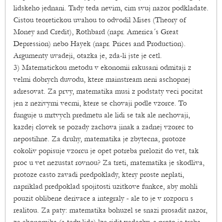
lidskeho jednani. Tady teda nevim, cim svuj nazor podkladate.
Cistou teoretickou uvahou to odvodil Mises (Theory of
Money and Credit), Rothbard (napr. America´s Great
Depression) nebo Hayek (napr. Prices and Production).
Argumenty uvadeji, otazka je, zda-li jste je cetl.
3) Matematickou metodu v ekonomii rakusani odmitaji z
velmi dobrych duvodu, ktere mainstream neni aschopnej
adresovat. Za prvy, matematika musi z podstaty veci pocitat
jen z nezivymi vecmi, ktere se chovaji podle vzorce. To
funguje u mrtvych predmetu ale lidi se tak ale nechovaji,
kazdej clovek se pozady zachova jinak a zadnej vzorec to
nepostihne. Za druhy, matematika je zbytecna, protoze
cokoliv popisuje vzorcu je opet potreba prelozit do vet, tak
proc u vet nezustat rovnou? Za treti, matematika je skodliva,
protoze casto zavadi predpoklady, ktery proste neplati,
napriklad predpoklad spojitosti uzitkove funkce, aby mohli
pouzit oblibene derivace a integraly - ale to je v rozporu s
realitou. Za paty: matematika bohuzel se snazi prosadit nazor,