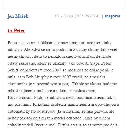
Jan Mašek
15. března 2011 00:05:43
|
reagovat
to Peter
Peter: ja s vami souhlasim samozrejme, protoze jsem taky
rakusan. Ale kdyz se na to podivam z druhy strany, tak vycet
nesmyslnych citatu to nerozlouskne. Ivansml urcite najde
citaty rakusanu, ktery se ukazaly jako blbosti (napr. Peter
Schiff odhadoval v roce 2007 ze moznost ze dolar posili je
nula, sam Bob Murphy v roce 2007 tvrdil, ze americka
ekonomika je v bezvadnym stavu). Takhle se akorat budeme
mlatit palicema po hlave a nikam se nedostanem.
Kdyz ivansml tvrdi, ze rakusani nechapou mainstream tak ja
mu rozumim. Rakusani skutecne mainstreamem opovrhujou a
automaticky ho odsuzujou. Ja si myslim, ze maj pravdu, ale
nekdy (casto) nejakej ten model odsoudej, aniz by o nem
cokoliv vedeli (vcetne me). Druha strana to samozrejme dela