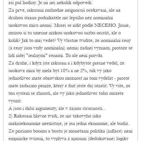
asi pul hodiny. Je na nej nekolik odpovedi:
Za prve, rakusani rozhodne neignoruji ocekavani, ale na
druhou stranu podnikatele nic lepsiho nez nominalni
urokovou miru nemaj. Musej se ridit podle NECEHO. Jasne,
muzou si tu smesne nizkou urokovou sazbu ocistit, ale o
kolik? Jak to maj vedet? Vy vlastne tvrdite, ze nominalni ceny
(a ceny jsou vzdy nominalni) nemaj zadnej vyznam, protoze se
lidi ridej "realnymi" cenami. To ale neni pravda.
Za druhe, i kdyz jste rakusan a i kdybyste presne vedel, ze
urokova mira by mela byt 10% a ne 2%, tak vy jako
jednotlivec mate obrovskou moznost na tom vydelat - proste
mate zadarmo penize, ktery e furt jeste daj utratit. Vy vite, ze
ten system se zhrouti, ale vy jako jednotlivec toho muzete
vyuzit.
A jsou i dalsi argumenty, ale v zajmu strucnosti...
2) Rakusani hlavne tvrdi, ze nic takovyho jako
makroekonomie neexistuje, je jen jedna ekonomie, ale budiz.
Ze pricinou boomu a bustu je monetarni politika (inflace) neni
empiricke tvrzeni, to vyplyva z apriorni (dedukovane) logiky