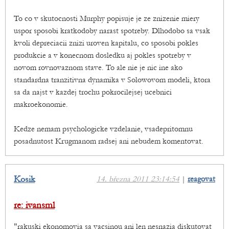
To co v skutocnosti Murphy popisuje je ze znizenie miery
uspor sposobi kratkodoby narast spotreby. Dlhodobo sa vsak
kvoli depreciacii znizi uroven kapitalu, co sposobi pokles
produkcie a v konecnom dosledku aj pokles spotreby v
novom rovnovaznom stave. To ale nie je nic ine ako
standardna tranzitivna dynamika v Solowovom modeli, ktora
sa da najst v kazdej trochu pokrocilejsej ucebnici
makroekonomie.
Kedze nemam psychologicke vzdelanie, vsadepritomnu
posadnutost Krugmanom radsej ani nebudem komentovat.
Kosik
14. března 2011 23:14:54
|
reagovat
re: ivansml
"rakuski ekonomovia sa vacsinou ani len nesnazia diskutovat