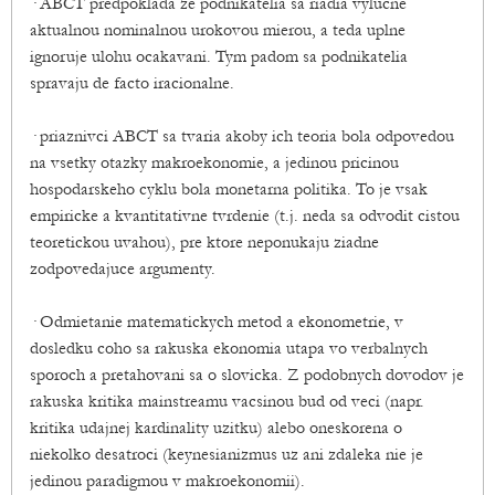
· ABCT predpoklada ze podnikatelia sa riadia vylucne
aktualnou nominalnou urokovou mierou, a teda uplne
ignoruje ulohu ocakavani. Tym padom sa podnikatelia
spravaju de facto iracionalne.
· priaznivci ABCT sa tvaria akoby ich teoria bola odpovedou
na vsetky otazky makroekonomie, a jedinou pricinou
hospodarskeho cyklu bola monetarna politika. To je vsak
empiricke a kvantitativne tvrdenie (t.j. neda sa odvodit cistou
teoretickou uvahou), pre ktore neponukaju ziadne
zodpovedajuce argumenty.
· Odmietanie matematickych metod a ekonometrie, v
dosledku coho sa rakuska ekonomia utapa vo verbalnych
sporoch a pretahovani sa o slovicka. Z podobnych dovodov je
rakuska kritika mainstreamu vacsinou bud od veci (napr.
kritika udajnej kardinality uzitku) alebo oneskorena o
niekolko desatroci (keynesianizmus uz ani zdaleka nie je
jedinou paradigmou v makroekonomii).