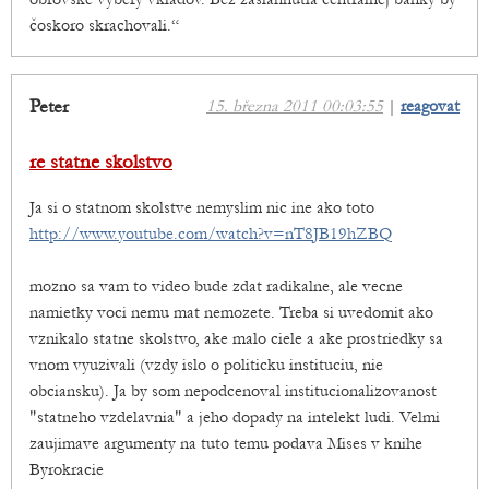
čoskoro skrachovali.“
Peter
15. března 2011 00:03:55
|
reagovat
re statne skolstvo
Ja si o statnom skolstve nemyslim nic ine ako toto
http://www.youtube.com/watch?v=nT8JB19hZBQ
mozno sa vam to video bude zdat radikalne, ale vecne
namietky voci nemu mat nemozete. Treba si uvedomit ako
vznikalo statne skolstvo, ake malo ciele a ake prostriedky sa
vnom vyuzivali (vzdy islo o politicku instituciu, nie
obciansku). Ja by som nepodcenoval institucionalizovanost
"statneho vzdelavnia" a jeho dopady na intelekt ludi. Velmi
zaujimave argumenty na tuto temu podava Mises v knihe
Byrokracie