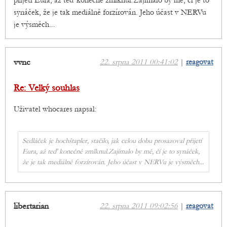
přijetí Eura, až teď konečně zmlknul.Zajímalo by mě, čí je to
synáček, že je tak mediálně forzírován. Jeho účast v NERVu
je výsměch...
vvnc
22. srpna 2011 00:41:02
|
reagovat
Re: Velký souhlas
Uživatel whocares napsal:
Sedláček je hochštapler, stačilo, jak celou dobu prosazoval přijetí
Eura, až teď konečně zmlknul.Zajímalo by mě, čí je to synáček,
že je tak mediálně forzírován. Jeho účast v NERVu je výsměch...
libertarian
22. srpna 2011 09:02:56
|
reagovat