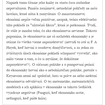
Napriek tomu čítanie jeho knihy za stratu času rozhodne
nepovažujem. Prináša zaujímavé, netradičné pohľady na našu
históriu, ktoré nútia k zamysleniu. O mainstreamovej
ekonómií nepíše veľmi pozitívne, naopak, teóriu efektívneho
trhu pokladá za "užitočnú fikciu", ktorá je prekonaná. Tvrdí,
že stále je mnoho toho, čo ako ekonómovia nevieme. Takisto
pripomína, že ekonómovia nie sú architekti ekonomiky a je
otázne čo všetko vieme naprojektovať (netvrdí to isté aj F. A.
Hayek, keď hovorí o osudovej domýšľavosti, a za jednu zo
zvláštnych úloch ekonómie pokladá schopnosť vysvetliť, ako
málo vieme o tom, o čo si myslíme, že dokážeme
naprojektovať?). O súčasnej politike a o pumpovaní peňazí
do ekonomiky hovorí ako o nebohájiteľnej politike, pretože s
Keynesom nemá nič spoločné, hoci sa práve na neho niektorí
ekonómovia odvolávajú. O tej matematike, matematických
modeloch a ich aplikácii v ekonomike sa takisto Sedláček
vyjadruje negatívne (Fungujú, keď ekonomika rastie,
nefungujú, keď príde kríza).