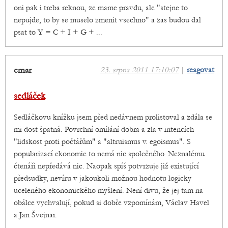
oni pak i treba reknou, ze mame pravdu, ale "stejne to
nepujde, to by se muselo zmenit vsechno" a zas budou dal
psat to Y = C + I + G + ...
cmar
23. srpna 2011 17:10:07
|
reagovat
sedláček
Sedláčkovu knížku jsem před nedávnem prolistoval a zdála se
mi dost špatná. Povrchní omílání dobra a zla v intencích
"lidskost proti počtářům" a "altruismus v. egoismus". S
popularizací ekonomie to nemá nic společného. Neznalému
čtenáři nepředává nic. Naopak spíš potvrzuje již existující
předsudky, nevíru v jakoukoli možnou hodnotu logicky
uceleného ekonomického myšlení. Není divu, že jej tam na
obálce vychvalují, pokud si dobře vzpomínám, Václav Havel
a Jan Švejnar.