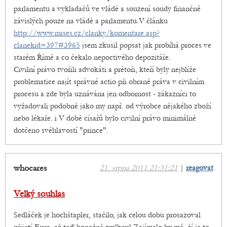
parlamentu a vykladačů ve vládě a souzení soudy finančně
závislých pouze na vládě a parlamentu.V článku
http://www.mises.cz/clanky/komentare.asp?
clanekid=397#3965
jsem zkusil popsat jak probíhá proces ve
starém Římě a co čekalo nepoctivého depozitáře.
Civilní právo tvořili advokáti a prétoři, kteří byly nejblíže
problematice najít správné actio při obraně práva v civilním
procesu a zde byla uznávána jen odbornost - zákazníci to
vyžadovali podobně jako my např. od výrobce nějakého zboží
nebo lékaře. i V době císařů bylo civilní právo minimálně
dotčeno svéhlavostí "prince".
whocares
21. srpna 2011 21:31:21
|
reagovat
Velký souhlas
Sedláček je hochštapler, stačilo, jak celou dobu prosazoval