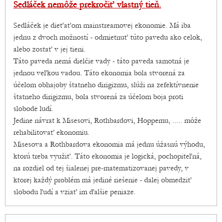
Sedláček nemôže prekročiť vlastný tieň.
Sedláček je dieťaťom mainstreamovej ekonomie. Má iba
jednu z dvoch možností - odmietnuť túto pavedu ako celok,
alebo zostať v jej tieni.
Táto paveda nemá dielčie vady - táto paveda samotná je
jednou veľkou vadou. Táto ekonomia bola stvorená za
účelom obhajoby štatneho dirigizmu, slúži na zefektívnenie
štatneho dirigizmu, bola stvorená za účelom boja proti
slobode ludí.
Jedine návrat k Misesovi, Rothbardovi, Hoppemu, ..... môže
rehabilitovať ekonomiu.
Misesova a Rothbardova ekonomia má jednu úžasnú výhodu,
ktorú treba využiť. Táto ekonomia je logická, pochopiteľná,
na rozdiel od tej šialenej pre-matematizovanej pavedy, v
ktorej každý problém má jediné riešenie - dalej obmedziť
slobodu ľudí a vziať im ďalšie peniaze.