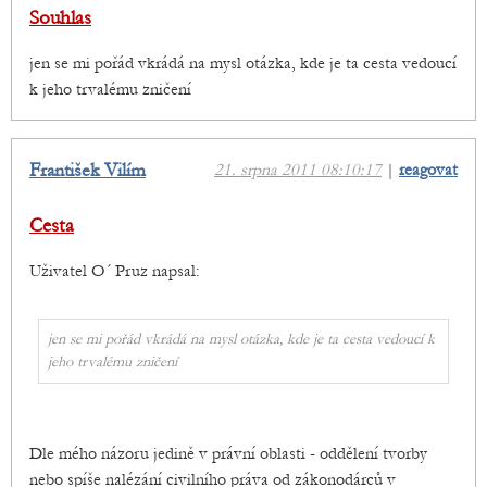
Souhlas
jen se mi pořád vkrádá na mysl otázka, kde je ta cesta vedoucí
k jeho trvalému zničení
František Vilím
21. srpna 2011 08:10:17
|
reagovat
Cesta
Uživatel O´ Pruz napsal:
jen se mi pořád vkrádá na mysl otázka, kde je ta cesta vedoucí k
jeho trvalému zničení
Dle mého názoru jedině v právní oblasti - oddělení tvorby
nebo spíše nalézání civilního práva od zákonodárců v