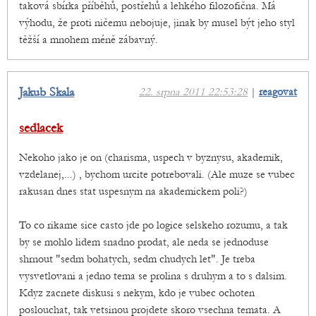
taková sbírka příběhů, postřehů a lehkého filozofična. Má
výhodu, že proti ničemu nebojuje, jinak by musel být jeho styl
těžší a mnohem méně zábavný.
Jakub Skala
22. srpna 2011 22:53:28
|
reagovat
sedlacek
Nekoho jako je on (charisma, uspech v byznysu, akademik,
vzdelanej,...) , bychom urcite potrebovali. (Ale muze se vubec
rakusan dnes stat uspesnym na akademickem poli?)
To co rikame sice casto jde po logice selskeho rozumu, a tak
by se mohlo lidem snadno prodat, ale neda se jednoduse
shrnout "sedm bohatych, sedm chudych let". Je treba
vysvetlovani a jedno tema se prolina s druhym a to s dalsim.
Kdyz zacnete diskusi s nekym, kdo je vubec ochoten
poslouchat, tak vetsinou projdete skoro vsechna temata. A