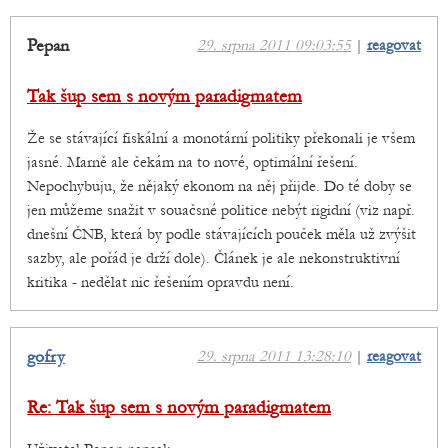
Pepan
29. srpna 2011 09:03:55
|
reagovat
Tak šup sem s novým paradigmatem
Že se stávající fiskální a monotární politiky překonali je všem
jasné. Marně ale čekám na to nové, optimální řešení.
Nepochybuju, že nějaký ekonom na něj přijde. Do té doby se
jen můžeme snažit v souačsné politice nebýt rigidní (viz např.
dnešní ČNB, která by podle stávajících pouček měla už zvýšit
sazby, ale pořád je drží dole). Článek je ale nekonstruktivní
kritika - nedělat nic řešením opravdu není.
gofry
29. srpna 2011 13:28:10
|
reagovat
Re: Tak šup sem s novým paradigmatem