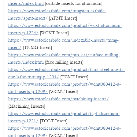
inserts/index.html
[carbide inserts for aluminum]
https://www.estoolcarbide.com/tungsten-carbide-
inserts/apmt-insert/
[APMT Insert]
https://www.estoolcarbide.com/product/wckt-aluminum-
inserts-p-1224/
[WCKT Insert]
https://www.estoolcarbide.com/indexable-inserts/tnmg-
insert/
[TNMG Insert]
https://www.estoolcarbide.com/pro_cat/surface-milling-
inserts/index.html
[face milling inserts]
https://www.estoolcarbide.com/product/tcmt-steel-inserts-
cnc-lathe-turning-p-1204/
[TCMT Insert]
https://www.estoolcarbide.com/product/wcmt080412-u-
drill-inserts-p-1209/
[WCMT Insert]
https://www.estoolcarbide.com/machining-inserts/
[Machining Inserts]
https://www.estoolcarbide.com/product/tcgt-aluminum-
inserts-p-1221/
[TCGT Insert]
https://www.estoolcarbide.com/product/wcmt080412-u-
drill-inserts-p-1209/
[WCMT Insert]