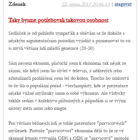
Zdenek
22. srpna 2011 20:46:13
|
reagovat
Taky bysme potřebovali takovou osobnost
Sedláček je od pohledu sympaťák a obávám se že dokáže s
nějakým argumentačním pozadím vyjádřit a pojmenovat to co
si myslí většina lidí mladší generace (20-30).
Sám nejsem ekonom, přičuchl jsem k ekonomii tak nějak ze
zájmu, ale když jsem ho slyšel v televizi, z některých jeho
arbitrálních prohlášení jsem šel do kolen. Trochu ho omlouvá
to že šlo o populární pořad - všechnopárty, kde je prezentace
nějaké vážné myšlenky sama o sobě výkonem. Ale vždycky
takhle sedím v kolektivu příbuzných a připadám si se svými
názory mezi nima jako magor.
Pro většinu běžnejch lidí je tohle prezentace "pravicovejch"
myšlenek. Protože "pravicovost" ekonoma dělá to že je ve
skupině kterou vytvořila ODS a ODS je "pravicová" protože