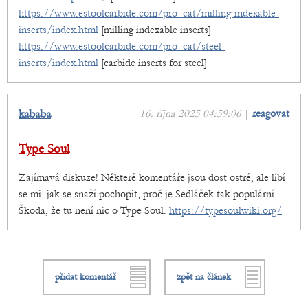
https://www.estoolcarbide.com/pro_cat/milling-indexable-
inserts/index.html
[milling indexable inserts]
https://www.estoolcarbide.com/pro_cat/steel-
inserts/index.html
[carbide inserts for steel]
kababa
16. října 2025 04:59:06
|
reagovat
Type Soul
Zajímavá diskuze! Některé komentáře jsou dost ostré, ale líbí
se mi, jak se snaží pochopit, proč je Sedláček tak populární.
Škoda, že tu není nic o Type Soul.
https://typesoulwiki.org/
přidat komentář
zpět na článek