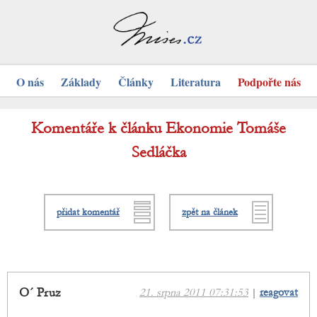
O nás
Základy
Články
Literatura
Podpořte nás
Komentáře k článku Ekonomie Tomáše
Sedláčka
přidat komentář
zpět na článek
O´ Pruz
21. srpna 2011 07:31:53
|
reagovat