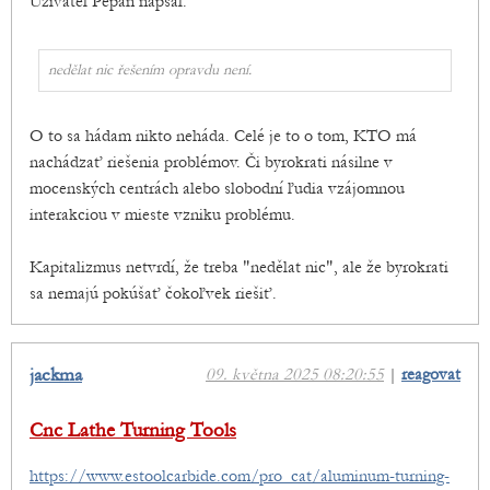
Uživatel Pepan napsal:
nedělat nic řešením opravdu není.
O to sa hádam nikto neháda. Celé je to o tom, KTO má
nachádzať riešenia problémov. Či byrokrati násilne v
mocenských centrách alebo slobodní ľudia vzájomnou
interakciou v mieste vzniku problému.
Kapitalizmus netvrdí, že treba "nedělat nic", ale že byrokrati
sa nemajú pokúšať čokoľvek riešiť.
jackma
09. května 2025 08:20:55
|
reagovat
Cnc Lathe Turning Tools
https://www.estoolcarbide.com/pro_cat/aluminum-turning-