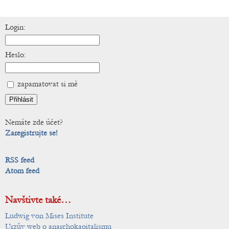
Login:
Heslo:
zapamatovat si mě
Nemáte zde účet?
Zaregistrujte se!
RSS feed
Atom feed
Navštivte také…
Ludwig von Mises Institute
Urzův web o anarchokapitalismu