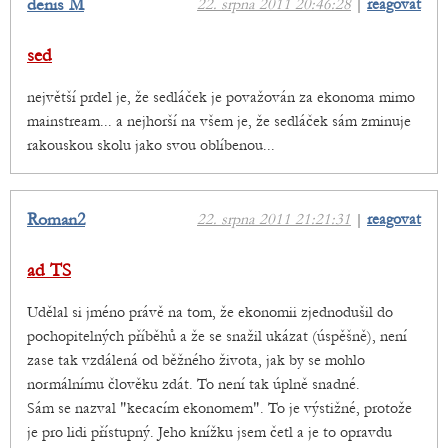
denis M
22. srpna 2011 20:46:28
|
reagovat
sed
největší prdel je, že sedláček je považován za ekonoma mimo
mainstream... a nejhorší na všem je, že sedláček sám zminuje
rakouskou skolu jako svou oblíbenou...
Roman2
22. srpna 2011 21:21:31
|
reagovat
ad TS
Udělal si jméno právě na tom, že ekonomii zjednodušil do
pochopitelných příběhů a že se snažil ukázat (úspěšně), není
zase tak vzdálená od běžného života, jak by se mohlo
normálnímu člověku zdát. To není tak úplně snadné.
Sám se nazval "kecacím ekonomem". To je výstižné, protože
je pro lidi přístupný. Jeho knížku jsem četl a je to opravdu