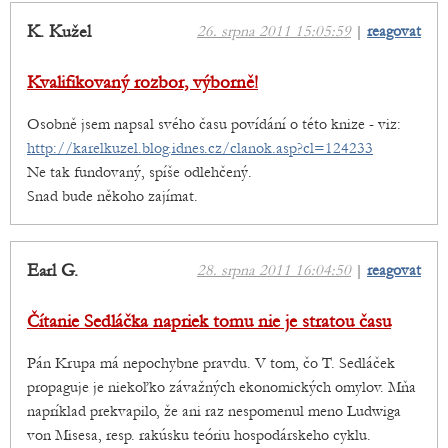
K. Kužel
26. srpna 2011 15:05:59
|
reagovat
Kvalifikovaný rozbor, výborně!
Osobně jsem napsal svého času povídání o této knize - viz:
http://karelkuzel.blog.idnes.cz/clanok.asp?cl=124233
Ne tak fundovaný, spíše odlehčený.
Snad bude někoho zajímat.
Earl G.
28. srpna 2011 16:04:50
|
reagovat
Čítanie Sedláčka napriek tomu nie je stratou času
Pán Krupa má nepochybne pravdu. V tom, čo T. Sedláček
propaguje je niekoľko závažných ekonomických omylov. Mňa
napríklad prekvapilo, že ani raz nespomenul meno Ludwiga
von Misesa, resp. rakúsku teóriu hospodárskeho cyklu.