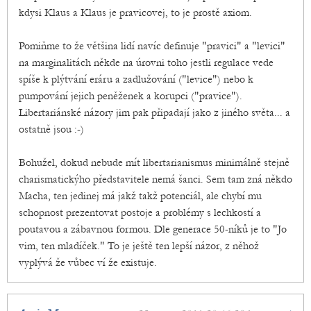
kdysi Klaus a Klaus je pravicovej, to je prostě axiom.
Pomiňme to že většina lidí navíc definuje "pravici" a "levici"
na marginalitách někde na úrovni toho jestli regulace vede
spíše k plýtvání eráru a zadlužování ("levice") nebo k
pumpování jejich peněženek a korupci ("pravice").
Libertariánské názory jim pak připadají jako z jiného světa... a
ostatně jsou :-)
Bohužel, dokud nebude mít libertarianismus minimálně stejně
charismatickýho představitele nemá šanci. Sem tam zná někdo
Macha, ten jedinej má jakž takž potenciál, ale chybí mu
schopnost prezentovat postoje a problémy s lechkostí a
poutavou a zábavnou formou. Dle generace 50-níků je to "Jo
vim, ten mladíček." To je ještě ten lepší názor, z něhož
vyplývá že vůbec ví že existuje.