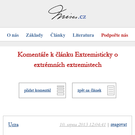
O nás
Základy
Články
Literatura
Podpořte nás
Komentáře k článku Extremisticky o
extrémních extremistech
přidat komentář
zpět na článek
Urza
10. srpna 2013 12:04:41
|
reagovat