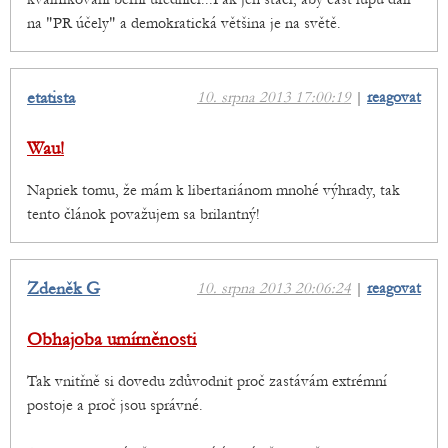
na "PR účely" a demokratická většina je na světě.
etatista
10. srpna 2013 17:00:19
|
reagovat
Wau!
Napriek tomu, že mám k libertariánom mnohé výhrady, tak
tento článok považujem sa brilantný!
Zdeněk G
10. srpna 2013 20:06:24
|
reagovat
Obhajoba umírněnosti
Tak vnitřně si dovedu zdůvodnit proč zastávám extrémní
postoje a proč jsou správné.