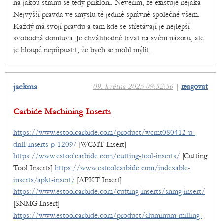
na jakou stranu se tedy přikloní. Nevěřím, že existuje nějaká
Nejvyšší pravda ve smyslu té jediné správné společné všem.
Každý má svojí pravdu a tam kde se střetávají je nejlepší
svobodná domluva. Je chválihodné trvat na svém názoru, ale
je hloupé nepřipustit, že bych se mohl mýlit.
jackma
09. května 2025 09:52:56
|
reagovat
Carbide Machining Inserts
https://www.estoolcarbide.com/product/wcmt080412-u-
drill-inserts-p-1209/
[WCMT Insert]
https://www.estoolcarbide.com/cutting-tool-inserts/
[Cutting
Tool Inserts]
https://www.estoolcarbide.com/indexable-
inserts/apkt-insert/
[APKT Insert]
https://www.estoolcarbide.com/cutting-inserts/snmg-insert/
[SNMG Insert]
https://www.estoolcarbide.com/product/aluminum-milling-