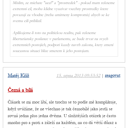
Mislim, ze michate "ucel" a "prostredek" - pokud mam rekneme
extremni cil, mohu klidne vyuzivat vsechny prostredky ktere
povazuji za vhodne (treba umirneny kompromis) abych se ke
svemu cili priblizil.
Aplikujeme-li toto na politickou realitu, pak rekneme
libertariansky poslanec v parlamentu, ac bude trvat na svych
extremnich postojich, podpori kazdy navrh zakona, ktery zmeni
soucasnou situaci blize smerem k jeho postojum.
Matěj Kříž
15. srpna 2013 09:53:52
|
reagovat
Černá a bílá
Článek se mi moc líbí, ale trochu se to podle mě komplikuje,
když uvážíme, že ne všechno je tak černobílé jako jestli se
rovná jedna plus jedna dvěma. U složitějších otázek je často
mnoho pro a proti a záleží na každém, na co dá větší důraz a