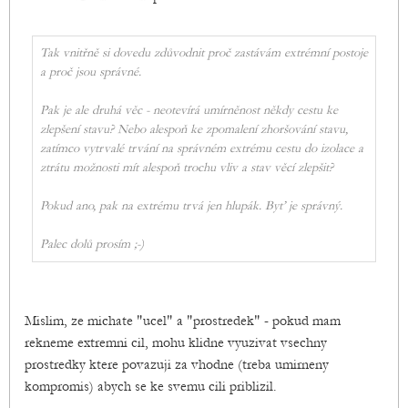
Tak vnitřně si dovedu zdůvodnit proč zastávám extrémní postoje
a proč jsou správné.
Pak je ale druhá věc - neotevírá umírněnost někdy cestu ke
zlepšení stavu? Nebo alespoň ke zpomalení zhoršování stavu,
zatímco vytrvalé trvání na správném extrému cestu do izolace a
ztrátu možnosti mít alespoň trochu vliv a stav věcí zlepšit?
Pokud ano, pak na extrému trvá jen hlupák. Byť je správný.
Palec dolů prosím ;-)
Mislim, ze michate "ucel" a "prostredek" - pokud mam
rekneme extremni cil, mohu klidne vyuzivat vsechny
prostredky ktere povazuji za vhodne (treba umirneny
kompromis) abych se ke svemu cili priblizil.