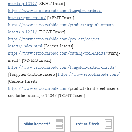
inserts-p-1219/
[SEHT Insert]
https://www.estoolcarbide.com/tungsten-carbide-
inserts/apmt-insert/
[APMT Insert]
https://www.estoolcarbide.com/product/tcgt-aluminum-
inserts-p-1221/
[TCGT Insert]
https://www.estoolcarbide.com/pro_cat/cermet-
inserts/index.html
[Cermet Inserts]
https://www.estoolcarbide.com/cutting-tool-inserts/
wnmg-
insert/ [WNMG Insert]
https://www.estoolcarbide.com/tungsten-carbide-inserts/
[Tungsten Carbide Inserts]
https://www.estoolcarbide.com/
[Carbide Inserts]
https://www.estoolcarbide.com/
product/tcmt-steel-inserts-
cnc-lathe-turning-p-1204/ [TCMT Insert]
přidat komentář
zpět na článek