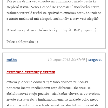
Pak je ale druhá věc - neotevírá umírněnost někdy cestu ke
zlepšení stavu? Nebo alespoň ke zpomalení zhoršování stavu,
zatímco vytrvalé trvání na správném extrému cestu do izolace
a ztrátu možnosti mít alespoň trochu vliv a stav věcí zlepšit?
Pokud ano, pak na extrému trvá jen hlupák. Byť je správný.
Palec dolů prosím ;-)
miško
10. srpna 2013 20:47:49
|
reagovat
extremne extremny extrem
extrem je obecne odmietany z toho dovodu ze nedava
poriestor inemu rozdielnemu resp diferencii ale snazi sa
abslolutizovat svoju poziciu - zial kedze clovek sa vo svojom
zivote stretava iba s finitizmom nema na zaklade coho nieco
absolutizovat a musi si tento narok na absolutizaciu neustale