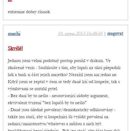
extremne dobry clanok
machi
10. srpna 2013 16:48:45
|
reagovat
Skvělé!
Jednou jsem velmi podobný postup použil v diskuzi. Ve
zkrácené verzi - Souhlasíte s tím, aby lupiči na ulici přepadali
lidi a brali si část jejich majetku? Nezažil jsem ani jedno ne.
Když jsem se zeptal v čem se tedy daně liší od loupeže, tak s
výmluvami se roztrhl pytel.
- Bez daní by to nešlo - nesouvisející rádoby argument,
ekvivalent tvrzení "bez lupičů by to nešlo"
- Daně jsou úředně povoleny/demokraticky odhlasovány -
takže jen stačí, aby si loupežníci šli vyřídit povolení na
radnici/ministerstvo/whatever a můžou z nich být
kvalifikovaní berní úředníci...Pak jen stačí, aby část lupu dali