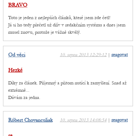
BRAVO
Toto je jeden z nejlepších článků, které jsem zde četl!
Já si ho tedy přečetl už dřív v redakčním systému a dnes jsem
musel znovu, protože je vážně skvělý.
Od věci
10. srpna 2013 12:29:12
|
reagovat
Hezké
Díky za článek. Příjemný a přitom nutící k zamyšlení. Snad až
extrémně...
Dávám za jedna.
Róbert Chovanculiak
10. srpna 2013 14:08:54
|
reagovat
re