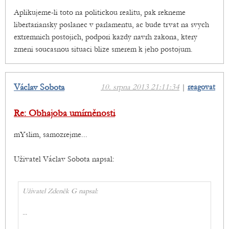
Aplikujeme-li toto na politickou realitu, pak rekneme
libertariansky poslanec v parlamentu, ac bude trvat na svych
extremnich postojich, podpori kazdy navrh zakona, ktery
zmeni soucasnou situaci blize smerem k jeho postojum.
Václav Sobota
10. srpna 2013 21:11:34
|
reagovat
Re: Obhajoba umírněnosti
mYslim, samozrejme...
Uživatel Václav Sobota napsal:
Uživatel Zdeněk G napsal:
...