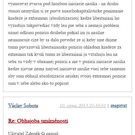
vynucovat zvacsa pod hrozbou iniciacie nasilia - na druhu
stranu nemyslim si ze prave anarchokapitalisticke ponimanie
kradeze je extremom (absolutizaciou) kedze libertariani ho
vyzaduju takpovediac vzdy len pre seba a nemaju problem
uznat odlisnu poziciu druheho pokial im ju nasilne
nenanucuje cize by sa dalo povedat ze aj keby sme dajme
tomu povazovali libertariansku poziciu ohladom kradeze za
extremnu tak kvoli tomu ze libertariani ju vztahuju len na
seba su vzdy v obrannej pozicii a nie v pozicii iniciacie nasilia
kedze zjavne nema zmysel iniciovat nasilie voci sebe samemu
aby som obhajil absolutizaciu nejakej svojej extremnej pozicie
sam v sebe alebo ako to popisat
Václav Sobota
10. srpna 2013 21:10:51
|
reagovat
Re: Obhajoba umírněnosti
Uživatel Zdeněk G napsal: