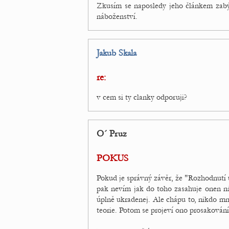
Zkusím se naposledy jeho článkem zabý
náboženství.
Jakub Skala
re:
v cem si ty clanky odporuji?
O´ Pruz
POKUS
Pokud je správný závěr, že "Rozhodnutí ur
pak nevím jak do toho zasahuje onen n
úplně ukradenej. Ale chápu to, nikdo mne 
teorie. Potom se projeví ono prosakování 