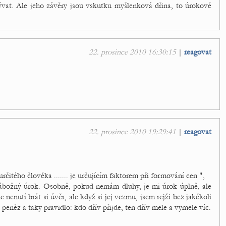
vat. Ale jeho závěry jsou vskutku myšlenková dřina, to úrokové
22. prosince 2010 16:30:15
|
reagovat
22. prosince 2010 19:29:41
|
reagovat
čitého člověka ....... je určujícím faktorem při formování cen ",
ábožný úrok. Osobně, pokud nemám dluhy, je mi úrok úplně, ale
nenutí brát si úvěr, ale když si jej vezmu, jsem rejži bez jakékoli
peněz a taky pravidlo: kdo dřív přijde, ten dřív mele a vymele víc.