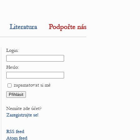
Literatura
Podpořte nás
Login:
Heslo:
zapamatovat si mě
Nemáte zde účet?
Zaregistrujte se!
RSS feed
Atom feed