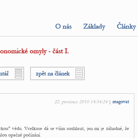
O nás
Základy
Články
onomické omyly - část I.
ntář
zpět na článek
22. prosince 2010 14:54:24
|
reagovat
kou" vědu. Vcelkuse dá se vším souhlasit, jen mi je záhadné, že
silou opačné počínání.