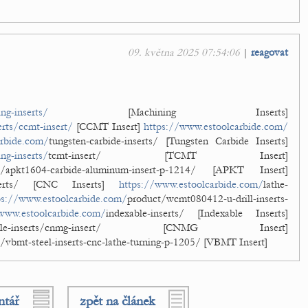
09. května 2025 07:54:06
|
reagovat
ng-inserts/
[Machining Inserts]
rts/ccmt-insert/
[CCMT Insert]
https://www.estoolcarbide.com/
arbide.com/
tungsten-carbide-inserts/ [Tungsten Carbide Inserts]
ng-inserts/
tcmt-insert/ [TCMT Insert]
t/apkt1604-carbide-aluminum-insert-p-1214/ [APKT Insert]
nserts/ [CNC Inserts]
https://www.estoolcarbide.com/
lathe-
ps://www.estoolcarbide.com/
product/wcmt080412-u-drill-inserts-
www.estoolcarbide.com/
indexable-inserts/ [Indexable Inserts]
xable-inserts/cnmg-insert/ [CNMG Insert]
/vbmt-steel-inserts-cnc-lathe-turning-p-1205/ [VBMT Insert]
ntář
zpět na článek