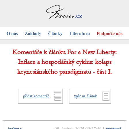
O nás
Základy
Články
Literatura
Podpořte nás
Komentáře k článku For a New Liberty:
Inflace a hospodářský cyklus: kolaps
keynesiánského paradigmatu - část I.
přidat komentář
zpět na článek
09. května 2025 09:17:49
|
reagovat