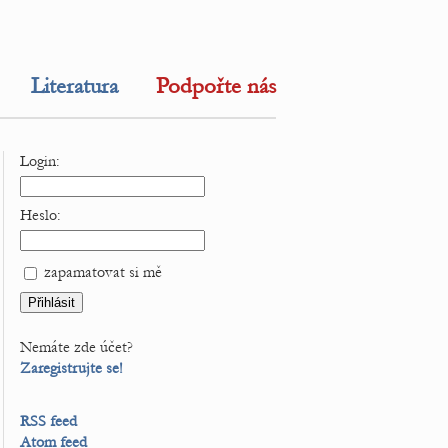
Literatura
Podpořte nás
Login:
Heslo:
zapamatovat si mě
Nemáte zde účet?
Zaregistrujte se!
RSS feed
Atom feed