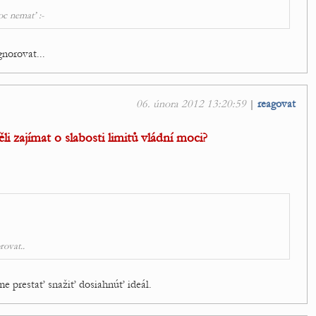
oc nemať :-
gnorovat...
06. února 2012 13:20:59
|
reagovat
i zajímat o slabosti limitů vládní moci?
rovat..
me prestať snažiť dosiahnúť ideál.