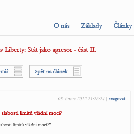
O nás
Základy
Články
iberty: Stát jako agresor - část II.
ntář
zpět na článek
05. února 2012 21:26:24
|
reagovat
slabosti limitů vládní moci?
abosti limitů vládní moci?"