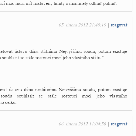
cí moc musi mít nastaveny limity a mantinely odkuď pokuď.
05. února 2012 21:49:19
|
reagovat
pretovat ústavu dána státnímu Nejvyššímu soudu, potom existuje
ouhlasit se stále rostoucí mocí jeho vlastního státu."
tovat ústavu dána nestátnímu Nejvyššímu soudu, potom existuje
 soudu souhlasit se stále rostoucí mocí jeho vlastního
o celku.
06. února 2012 11:04:56
|
reagovat