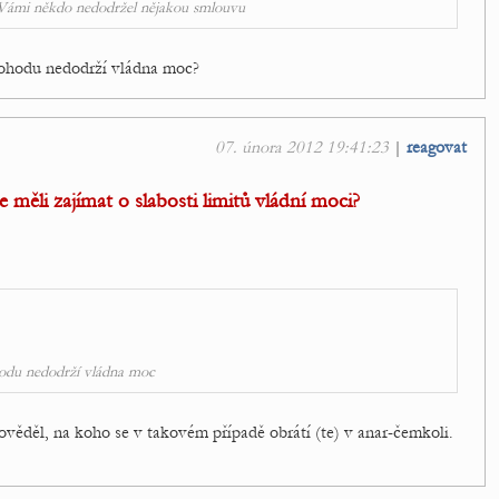
s Vámi někdo nedodržel nějakou smlouvu
dohodu nedodrží vládna moc?
07. února 2012 19:41:23
|
reagovat
 měli zajímat o slabosti limitů vládní moci?
hodu nedodrží vládna moc
věděl, na koho se v takovém případě obrátí (te) v anar-čemkoli.