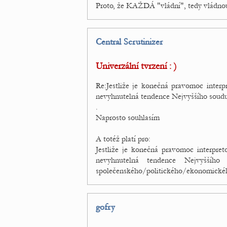
Proto, že KAŽDÁ "vládní", tedy vládnou
Central Scrutinizer
Univerzální tvrzení : )
Re:Jestliže je konečná pravomoc inter
nevyhnutelná tendence Nejvyššího soudu s
.
Naprosto souhlasím
A totéž platí pro:
Jestliže je konečná pravomoc interpre
nevyhnutelná tendence Nejvyššího
společenského/politického/ekonomickéh
gofry