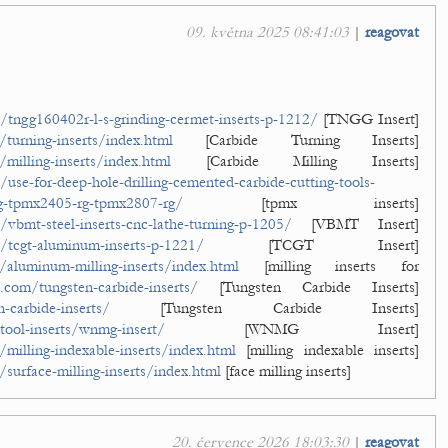
09. května 2025 08:41:03
|
reagovat
tngg160402r-l-s-grinding-cermet-inserts-p-1212/
[TNGG Insert]
turning-inserts/index.html
[Carbide Turning Inserts]
milling-inserts/index.html
[Carbide Milling Inserts]
se-for-deep-hole-drilling-cemented-carbide-cutting-tools-
rg-tpmx2405-rg-tpmx2807-rg/
[tpmx inserts]
vbmt-steel-inserts-cnc-lathe-turning-p-1205/
[VBMT Insert]
/tcgt-aluminum-inserts-p-1221/
[TCGT Insert]
/aluminum-milling-inserts/index.html
[milling inserts for
.com/tungsten-carbide-inserts/
[Tungsten Carbide Inserts]
-carbide-inserts/
[Tungsten Carbide Inserts]
tool-inserts/wnmg-insert/
[WNMG Insert]
milling-indexable-inserts/index.html
[milling indexable inserts]
surface-milling-inserts/index.html
[face milling inserts]
20. července 2026 18:03:30
|
reagovat