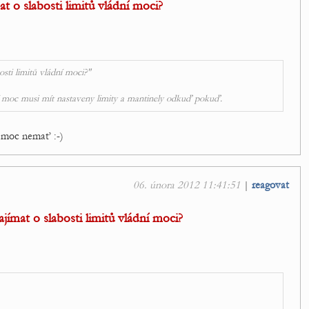
t o slabosti limitů vládní moci?
sti limitů vládní moci?"
 moc musi mít nastaveny limity a mantinely odkuď pokuď.
u moc nemať :-)
06. února 2012 11:41:51
|
reagovat
jímat o slabosti limitů vládní moci?