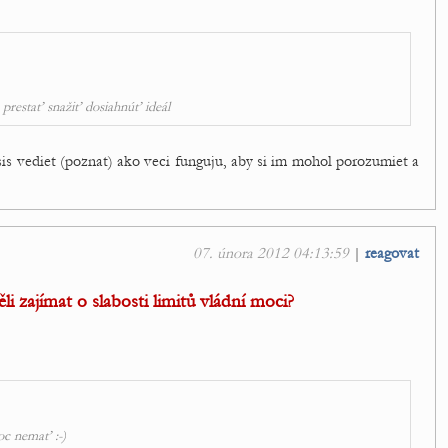
prestať snažiť dosiahnúť ideál
s vediet (poznat) ako veci funguju, aby si im mohol porozumiet a
07. února 2012 04:13:59
|
reagovat
i zajímat o slabosti limitů vládní moci?
oc nemať :-)