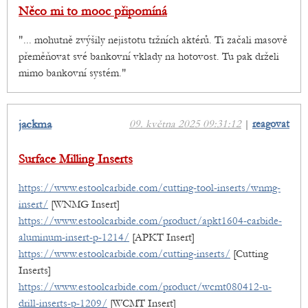
Něco mi to mooc připomíná
"... mohutně zvýšily nejistotu tržních aktérů. Ti začali masově
přeměňovat své bankovní vklady na hotovost. Tu pak drželi
mimo bankovní systém."
jackma
09. května 2025 09:31:12
|
reagovat
Surface Milling Inserts
https://www.estoolcarbide.com/cutting-tool-inserts/wnmg-
insert/
[WNMG Insert]
https://www.estoolcarbide.com/product/apkt1604-carbide-
aluminum-insert-p-1214/
[APKT Insert]
https://www.estoolcarbide.com/cutting-inserts/
[Cutting
Inserts]
https://www.estoolcarbide.com/product/wcmt080412-u-
drill-inserts-p-1209/
[WCMT Insert]