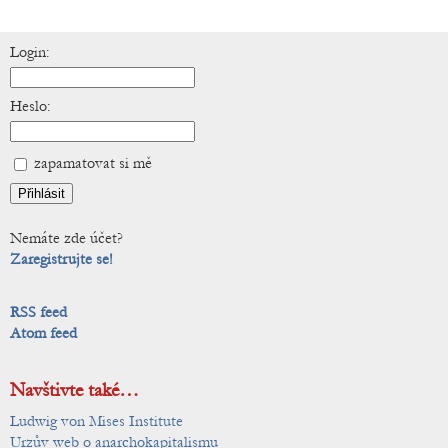
Login:
Heslo:
zapamatovat si mě
Nemáte zde účet?
Zaregistrujte se!
RSS feed
Atom feed
Navštivte také…
Ludwig von Mises Institute
Urzův web o anarchokapitalismu