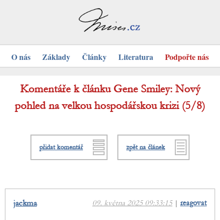
O nás
Základy
Články
Literatura
Podpořte nás
Komentáře k článku Gene Smiley: Nový
pohled na velkou hospodářskou krizi (5/8)
přidat komentář
zpět na článek
jackma
09. května 2025 09:33:15
|
reagovat