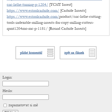
cnc-lathe-turning-p-1204/
[TCMT Insert]
https://www.estoolcarbide.com/
[Carbide Inserts]
https://www.estoolcarbide.com/
product/cnc-lathe-cutting-
tools-indexable-milling-inserts-for-copy-milling-cutters-
rpmt1204mo-mc-p-1181/ [Round Carbide Inserts]
přidat komentář
zpět na článek
Login:
Heslo:
zapamatovat si mě