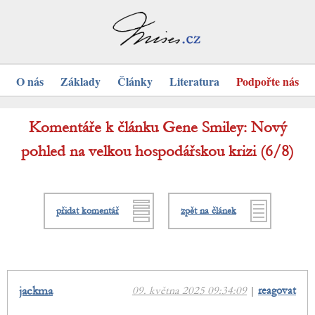
O nás
Základy
Články
Literatura
Podpořte nás
Komentáře k článku Gene Smiley: Nový
pohled na velkou hospodářskou krizi (6/8)
přidat komentář
zpět na článek
jackma
09. května 2025 09:34:09
|
reagovat