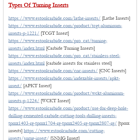
Types Of Turning Inserts
https://www.estoolcarbide.com/lathe-inserts/
[Lathe Inserts]
https://www.estoolcarbide.com/product/tcgt-aluminum-
inserts-p-1221/
[TCGT Insert]
https://www.estoolcarbide.com/pro_cat/turning-
inserts/index.html
[Carbide Turning Inserts]
https://www.estoolcarbide.com/pro_cat/stainless-steel-
inserts/index.html
[carbide inserts for stainless steel]
https://www.estoolcarbide.com/cnc-inserts/
[CNC Inserts]
https://www.estoolcarbide.com/indexable-inserts/apkt-
insert/
[APKT Insert]
https://www.estoolcarbide.com/product/wckt-aluminum-
inserts-p-1224/
[WCKT Insert]
https://www.estoolcarbide.com/product/use-for-deep-hole-
drilling-cemented-carbide-cutting-tools-drilling-inserts-
tpmx1403-rg-tpmx1704-rg-tpmx2405-rg-tpmx2807-rg/
[tpmx
inserts]
https://www.estoolcarbide.com/cutting-
inserts/snmg-insert/
[SNMG Insert]