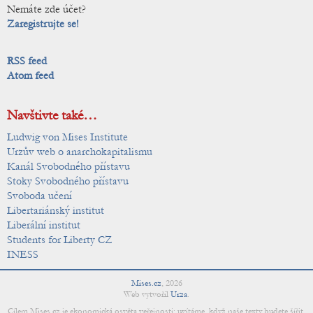
Nemáte zde účet?
Zaregistrujte se!
RSS feed
Atom feed
Navštivte také…
Ludwig von Mises Institute
Urzův web o anarchokapitalismu
Kanál Svobodného přístavu
Stoky Svobodného přístavu
Svoboda učení
Libertariánský institut
Liberální institut
Students for Liberty CZ
INESS
Mises.cz
,
2026
Web vytvořil
Urza
.
Cílem Mises.cz je ekonomická osvěta veřejnosti; uvítáme, když naše texty budete šířit.