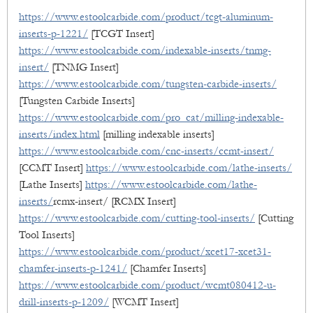
https://www.estoolcarbide.com/product/tcgt-aluminum-
inserts-p-1221/
[TCGT Insert]
https://www.estoolcarbide.com/indexable-inserts/tnmg-
insert/
[TNMG Insert]
https://www.estoolcarbide.com/tungsten-carbide-inserts/
[Tungsten Carbide Inserts]
https://www.estoolcarbide.com/pro_cat/milling-indexable-
inserts/index.html
[milling indexable inserts]
https://www.estoolcarbide.com/cnc-inserts/ccmt-insert/
[CCMT Insert]
https://www.estoolcarbide.com/lathe-inserts/
[Lathe Inserts]
https://www.estoolcarbide.com/lathe-
inserts/
rcmx-insert/ [RCMX Insert]
https://www.estoolcarbide.com/cutting-tool-inserts/
[Cutting
Tool Inserts]
https://www.estoolcarbide.com/product/xcet17-xcet31-
chamfer-inserts-p-1241/
[Chamfer Inserts]
https://www.estoolcarbide.com/product/wcmt080412-u-
drill-inserts-p-1209/
[WCMT Insert]