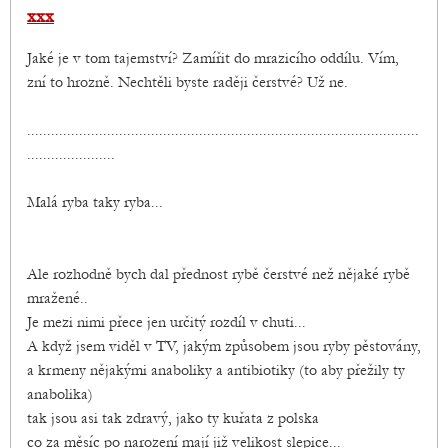
xxx
Jaké je v tom tajemství? Zamířit do mrazicího oddílu. Vím,
zní to hrozně. Nechtěli byste raději čerstvé? Už ne.
..................................................................................................
......................
Malá ryba taky ryba...
Ale rozhodně bych dal přednost rybě čerstvé než nějaké rybě
mražené..
Je mezi nimi přece jen určitý rozdíl v chuti...
A když jsem viděl v TV, jakým způsobem jsou ryby pěstovány,
a krmeny nějakými anaboliky a antibiotiky (to aby přežily ty
anabolika)
tak jsou asi tak zdravý, jako ty kuřata z polska
co za měsíc po narození mají již velikost slepice...