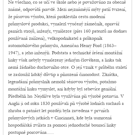
Ne všechno, co se učí ve škole nebo je považováno za obecně
známé, odpovídá pravdě. Mezi nejznámější mýty patří tvrzení,
že pásovou výrobu, která proklestila cestu moderní
průmyslové produkci, vynalezl vyučený zámečník, opravář
parních strojů, inženýr, vynálezce (přes 160 patentů na dodnes
používaná zařízení), velkopodnikatel a průkopník
automobilového průmyslu, Američan Henry Ford (1863–
1947), a jeho inženýři. Podstata a technické řešení montážní
linky však nebyly vynalezeny jediným člověkem, a linka tak
nemá žádného duchovního otce. O její vznik v průběhu staletí
se zasloužil lidský důvtip a přirozená činorodost. Zkrátka,
legendární průmyslník nemohl sériovou výrobu, potažmo
montážní linku vymyslet, ani kdyby byl sebevíce geniální.
Předběhli ho. Nejdříve byla využívána při výrobě potravin. V
Anglii ji od roku 1830 používali při výrobě lodních sucharů a
zhruba o patnáct let později byla zavedena v prvních
průmyslových jatkách v Cincinnati, kde byla usmrcená
hospodářská zvířata za pomoci jednoduché bourací linky
postupně porcována......