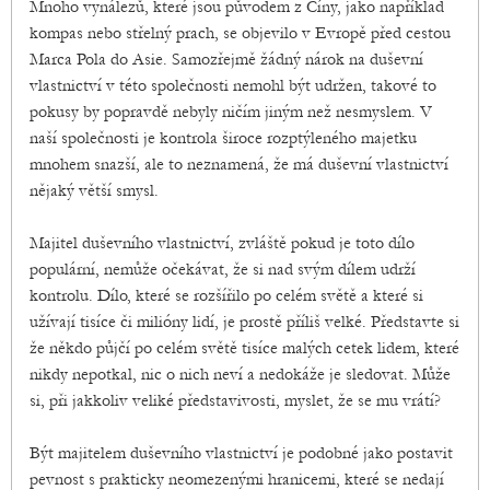
Mnoho vynálezů, které jsou původem z Číny, jako například
kompas nebo střelný prach, se objevilo v Evropě před cestou
Marca Pola do Asie. Samozřejmě žádný nárok na duševní
vlastnictví v této společnosti nemohl být udržen, takové to
pokusy by popravdě nebyly ničím jiným než nesmyslem. V
naší společnosti je kontrola široce rozptýleného majetku
mnohem snazší, ale to neznamená, že má duševní vlastnictví
nějaký větší smysl.
Majitel duševního vlastnictví, zvláště pokud je toto dílo
populární, nemůže očekávat, že si nad svým dílem udrží
kontrolu. Dílo, které se rozšířilo po celém světě a které si
užívají tisíce či milióny lidí, je prostě příliš velké. Představte si
že někdo půjčí po celém světě tisíce malých cetek lidem, které
nikdy nepotkal, nic o nich neví a nedokáže je sledovat. Může
si, při jakkoliv veliké představivosti, myslet, že se mu vrátí?
Být majitelem duševního vlastnictví je podobné jako postavit
pevnost s prakticky neomezenými hranicemi, které se nedají