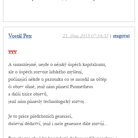
Vostál Petr
21. října 2015 07:54:33
|
reagovat
vvv
A samozřejmě, nejde o nějaký úspěch kapitalismu,
ale o úspěch rozvoje lidského myšlení,
počínající někde u pazourku co se nasadil na oštěp
či objev ohně, jenž nám přinesl Prometheus.
a další tisíce objevů,
jenž nám přinesly technologický rozvoj...
Je to práce předchozích generací,
duševní dědictví, jenž i naše generace dále rozvíjí...