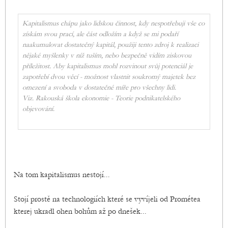
Kapitalismus chápu jako lidskou činnost, kdy nespotřebuji vše co
získám svou prací, ale část odložím a když se mi podaří
naakumulovat dostatečný kapitál, použiji tento zdroj k realizaci
nějaké myšlenky v níž tuším, nebo bezpečně vidím ziskovou
příležitost. Aby kapitalismus mohl rozvinout svůj potenciál je
zapotřebí dvou věcí - možnost vlastnit soukromý majetek bez
omezení a svoboda v dostatečné míře pro všechny lidi.
Viz. Rakouská škola ekonomie - Teorie podnikatelského
objevování.
Na tom kapitalismus nestojí...
Stojí prostě na technologiích které se vyvíjeli od Prométea
kterej ukradl ohen bohům až po dnešek...