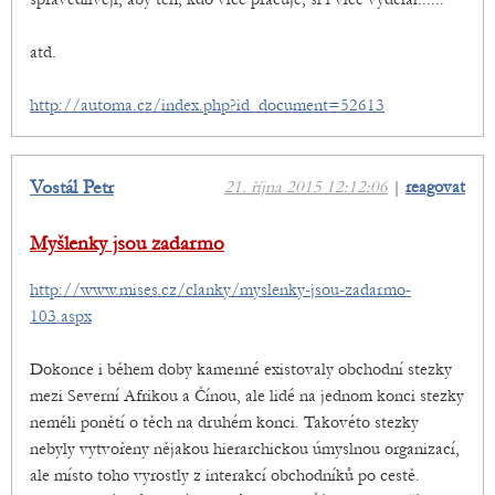
atd.
http://automa.cz/index.php?id_document=52613
Vostál Petr
21. října 2015 12:12:06
|
reagovat
Myšlenky jsou zadarmo
http://www.mises.cz/clanky/myslenky-jsou-zadarmo-
103.aspx
Dokonce i během doby kamenné existovaly obchodní stezky
mezi Severní Afrikou a Čínou, ale lidé na jednom konci stezky
neměli ponětí o těch na druhém konci. Takovéto stezky
nebyly vytvořeny nějakou hierarchickou úmyslnou organizací,
ale místo toho vyrostly z interakcí obchodníků po cestě.