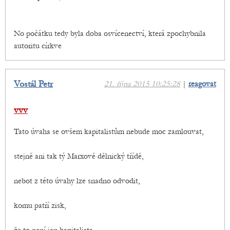
No počátku tedy byla doba osvícenectví, která zpochybnila
autoritu církve
Vostál Petr
21. října 2015 10:25:28
|
reagovat
vvv
Tato úvaha se ovšem kapitalistům nebude moc zamlouvat,
stejně ani tak tý Marxově dělnický třídě,
nebot z této úvahy lze snadno odvodit,
komu patří zisk,