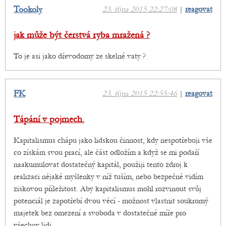
Tookoly
23. října 2015 22:27:08
|
reagovat
jak může být čerstvá ryba mražená ?
To je asi jako dřevodomy ze skelné vaty ?
FK
23. října 2015 22:55:46
|
reagovat
Tápání v pojmech.
Kapitalismus chápu jako lidskou činnost, kdy nespotřebuji vše
co získám svou prací, ale část odložím a když se mi podaří
naakumulovat dostatečný kapitál, použiji tento zdroj k
realizaci nějaké myšlenky v níž tuším, nebo bezpečně vidím
ziskovou příležitost. Aby kapitalismus mohl rozvinout svůj
potenciál je zapotřebí dvou věcí - možnost vlastnit soukromý
majetek bez omezení a svoboda v dostatečné míře pro
všechny lidi.