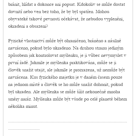
bránit, hlídat a dokonce ani popsat. Kdokoliv se může dostat
dovnitř nebo ven bez toho, že by byl spatřen. Mohou
obyvateké takové pevnosti očekávat, že nebudou vypleněni,
okradeni a obsazeni?
Fyzické vlastnictví může být ohraničeno, bráněno a násilně
navráceno, pokud bylo ukradeno. Na druhou stranu jediným
způsobem jak kontrolovat myšlenku, je ji vůbec nevymyslet v
první řadě. Jakmile je myšlenka praktikována, může se ji
člověk snažit utajit, ale jakmile je prozrazena, už nemůže být
navrácena. Kus fyzického majetku je v daném časem pouze
na jednom místě a člověk se ho může snažit dohonit, pokud
byl ukraden. Ale myšlenka se může šířit nekonečně mnoha
směry naráz. Myšlenka může být všude po celé planetě během
několika minut.
..................................................................................................
..........................