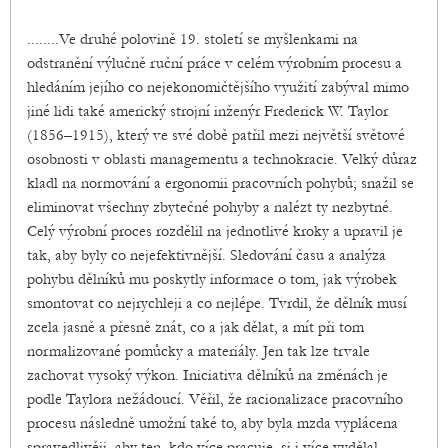
........Ve druhé polovině 19. století se myšlenkami na
odstranění výlučně ruční práce v celém výrobním procesu a
hledáním jejího co nejekonomičtějšího využití zabýval mimo
jiné lidi také americký strojní inženýr Frederick W. Taylor
(1856–1915), který ve své době patřil mezi největší světové
osobnosti v oblasti managementu a technokracie. Velký důraz
kladl na normování a ergonomii pracovních pohybů; snažil se
eliminovat všechny zbytečné pohyby a nalézt ty nezbytné.
Celý výrobní proces rozdělil na jednotlivé kroky a upravil je
tak, aby byly co nejefektivnější. Sledování času a analýza
pohybu dělníků mu poskytly informace o tom, jak výrobek
smontovat co nejrychleji a co nejlépe. Tvrdil, že dělník musí
zcela jasně a přesně znát, co a jak dělat, a mít při tom
normalizované pomůcky a materiály. Jen tak lze trvale
zachovat vysoký výkon. Iniciativa dělníků na změnách je
podle Taylora nežádoucí. Věřil, že racionalizace pracovního
procesu následně umožní také to, aby byla mzda vyplácena
spravedlivěji, aby ten, kdo více pracuje, si i více vydělal......