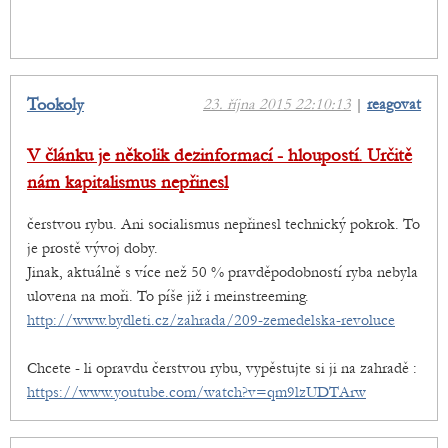
Tookoly
23. října 2015 22:10:13
|
reagovat
V článku je několik dezinformací - hloupostí. Určitě
nám kapitalismus nepřinesl
čerstvou rybu. Ani socialismus nepřinesl technický pokrok. To
je prostě vývoj doby.
Jinak, aktuálně s více než 50 % pravděpodobností ryba nebyla
ulovena na moři. To píše již i meinstreeming.
http://www.bydleti.cz/zahrada/209-zemedelska-revoluce
Chcete - li opravdu čerstvou rybu, vypěstujte si ji na zahradě :
https://www.youtube.com/watch?v=qm9lzUDTArw