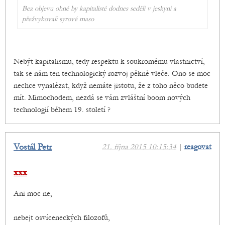
Bez objevu ohně by kapitalisté dodnes seděli v jeskyni a
přežvykovali syrové maso
Nebýt kapitalismu, tedy respektu k soukromému vlastnictví,
tak se nám ten technologický rozvoj pěkně vleče. Ono se moc
nechce vynalézat, když nemáte jistotu, že z toho něco budete
mít. Mimochodem, nezdá se vám zvláštní boom nových
technologií během 19. století ?
Vostál Petr
21. října 2015 10:15:34
|
reagovat
xxx
Ani moc ne,
nebejt osvíceneckých filozofů,