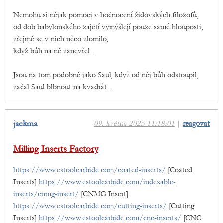
Nemohu si nějak pomoci v hodnocení židovských filozofů,
od dob babylonského zajetí vymýšlejí pouze samé hlouposti,
zřejmě se v nich něco zlomilo,
když bůh na ně zanevřel...
Jsou na tom podobně jako Saul, když od něj bůh odstoupil,
začal Saul blbnout na kvadrát...
jackma
09. května 2025 11:18:01
|
reagovat
Milling Inserts Factory
https://www.estoolcarbide.com/coated-inserts/
[Coated
Inserts]
https://www.estoolcarbide.com/indexable-
inserts/cnmg-insert/
[CNMG Insert]
https://www.estoolcarbide.com/cutting-inserts/
[Cutting
Inserts]
https://www.estoolcarbide.com/cnc-inserts/
[CNC