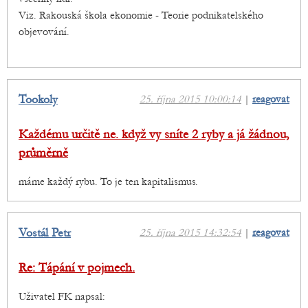
Viz. Rakouská škola ekonomie - Teorie podnikatelského
objevování.
Tookoly
25. října 2015 10:00:14
|
reagovat
Každému určitě ne. když vy sníte 2 ryby a já žádnou,
průměrně
máme každý rybu. To je ten kapitalismus.
Vostál Petr
25. října 2015 14:32:54
|
reagovat
Re: Tápání v pojmech.
Uživatel FK napsal: