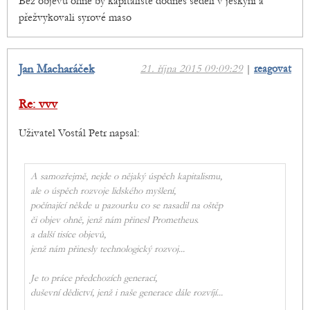
Bez objevu ohně by kapitalisté dodnes seděli v jeskyni a
přežvykovali syrové maso
Jan Macharáček
21. října 2015 09:09:29
|
reagovat
Re: vvv
Uživatel Vostál Petr napsal:
A samozřejmě, nejde o nějaký úspěch kapitalismu,
ale o úspěch rozvoje lidského myšlení,
počínající někde u pazourku co se nasadil na oštěp
či objev ohně, jenž nám přinesl Prometheus.
a další tisíce objevů,
jenž nám přinesly technologický rozvoj...
Je to práce předchozích generací,
duševní dědictví, jenž i naše generace dále rozvíjí...