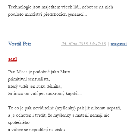
Technologie jsou majetkem všech lidí, nebot se na nich
podílelo množství předchozích generací...
Vostál Petr
25. října 2015 14:47:18
|
reagovat
saul
Pan Mises je podobně jako Marx
primitivní senzualista,
který viděl jen ruku dělníka,
zatímco on vidí jen soukromý kapitál...
To co je pak neviditelné (myšlenky) pak již nikomu nepatří,
a je ochoten i tvrdit, že myšlenky s materií nemají nic
společného
a vůbec se nepodílejí na zisku...