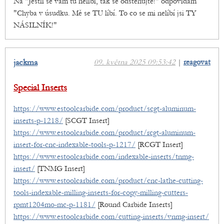
Na "Jestli se vám tu nelíbí, tak se odstěhujte!" odpovídám
"Chyba v úsudku. Mě se TU líbí. To co se mi nelíbí jsi TY
NÁSILNÍK!"
jackma
09. května 2025 09:53:42
|
reagovat
Special Inserts
https://www.estoolcarbide.com/product/scgt-aluminum-
inserts-p-1218/
[SCGT Insert]
https://www.estoolcarbide.com/product/rcgt-aluminum-
insert-for-cnc-indexable-tools-p-1217/
[RCGT Insert]
https://www.estoolcarbide.com/indexable-inserts/tnmg-
insert/
[TNMG Insert]
https://www.estoolcarbide.com/product/cnc-lathe-cutting-
tools-indexable-milling-inserts-for-copy-milling-cutters-
rpmt1204mo-mc-p-1181/
[Round Carbide Inserts]
https://www.estoolcarbide.com/cutting-inserts/vnmg-insert/