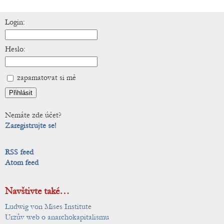
Login:
Heslo:
zapamatovat si mě
Nemáte zde účet?
Zaregistrujte se!
RSS feed
Atom feed
Navštivte také…
Ludwig von Mises Institute
Urzův web o anarchokapitalismu