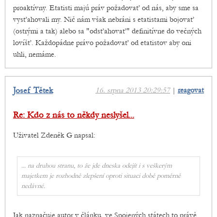
proaktívny. Etatisti majú práv požadovať od nás, aby sme sa
vysťahovali my. Nič nám však nebráni s etatistami bojovať
(ostrými a tak) alebo sa "odsťahovať" definitívne do večných
lovíšť. Každopádne právo požadovať od etatistov aby oni
uhli, nemáme.
Josef Tětek
16. srpna 2013 20:29:57
|
reagovat
Re: Kdo z nás to někdy neslyšel...
Uživatel Zdeněk G napsal:
... na druhou stranu, to že jde dneska odejít i s veškerým
majetkem je rozhodně zlepšení oproti situaci době poměrně
nedávné.
Jak naznačuje autor v článku, ve Spojených státech to právě