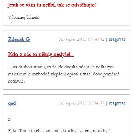
Jestli se vám tu nelíbí, tak se odstěhujte!
Výbornej článek!
Zdeněk G
16. srpna 2013 09:50:42
|
reagovat
Kdo z nás to někdy neslyšel...
... na druhou stranu, to že jde dneska odejít i s veškerým
majetkem je rozhodně zlepšení oproti situaci době poměrně
nedávné.
qed
16. srpna 2013 16:54:37
|
reagovat
-
Fakt: Ten, kto chce zmeniť aktuálny systém, musí byť