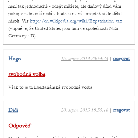
není tak jednoduché - odejít můžete, ale daňový úřad vám
pokoj v zahraničí nedá a bude si na váš majetek stále dělat
nárok. Viz
http://en.wikipedia.org/wiki/Expatriation_tax
(vtipné je, že United States jsou tam ve společnosti Nazi
Germany :-D)
Hugo
16. srpna 2013 23:54:44
|
reagovat
svobodná volba
Však to je ta libertariánská svobodná volba.
Didi
20. srpna 2013 18:55:18
|
reagovat
Odpověď